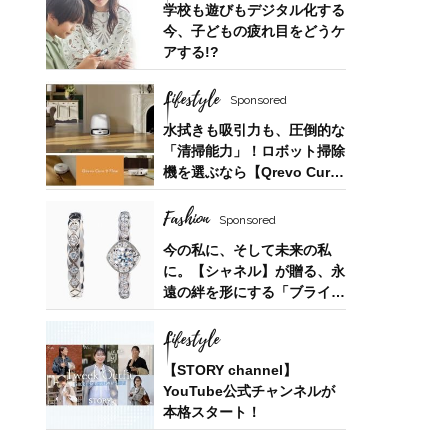
学校も遊びもデジタル化する
今、子どもの疲れ目をどうケ
アする!?
Lifestyle
Sponsored
水拭きも吸引力も、圧倒的な
「清掃能力」！ロボット掃除
機を選ぶなら【Qrevo Curv
2 Flow】
Fashion
Sponsored
今の私に、そして未来の私
に。【シャネル】が贈る、永
遠の絆を形にする「ブライダ
ルフェア」
Lifestyle
【STORY channel】
YouTube公式チャンネルが
本格スタート！