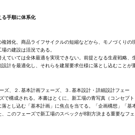
える手順に体系化
の複雑化、商品ライフサイクルの短縮などから、モノづくりの
工場の建設は活況である。
えていては全体最適を実現できない。前提となる生産戦略、
能設計を最適化し、それらを建屋要求仕様に落とし込むことが
ズ、２. 基本計画フェーズ、３. 基本設計・詳細設計フェー
ーズで構成される。本書はとくに、新工場の青写真（コンセプト
に落とし込む「基本計画」に焦点を当てる。「企画構想」「基
た、このフェーズで新工場のスペックが8割方決まる重要なフェ