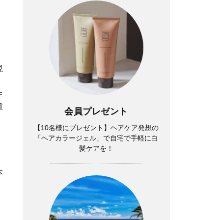
現
生
重
会員プレゼント
【10名様にプレゼント】ヘアケア発想の
「ヘアカラージェル」で自宅で手軽に白
髪ケアを！
本