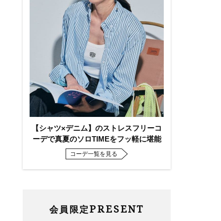
【シャツ×デニム】のストレスフリーコ
・
ーデで真夏のソロTIMEをフッ軽に堪能
コーデ一覧を見る
PRESENT
会員限定