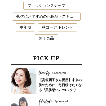
ファッションスナップ
40代におすすめの化粧品・スキンケア・美容アイテム
更年期
秋コーデ トレンド
無印良品
PICK UP
Beauty
Sponsored
【高垣麗子さん愛用】未来の
肌のために。毎日続けたくな
る〝美肌想い〟のUVクリー
ム
Lifestyle
Sponsored