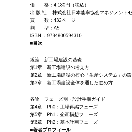
価 格：4,180円（税込）
出 版 社 ：株式会社日本能率協会マネジメント
頁 数：432ページ
判 型：A5
ISBN ：9784800594310
■目次
総論 新工場建設の基礎
第1章 新工場建設の考え方
第2章 新工場建設の核心「生産システム」の設
第3章 新工場建設全体を通した進め方
各論 フェーズ別・設計手順ガイド
第4章 Ph0：工場再編フェーズ
第5章 Ph1：企画構想フェーズ
第6章 Ph2：基本計画フェーズ
■著者プロフィール