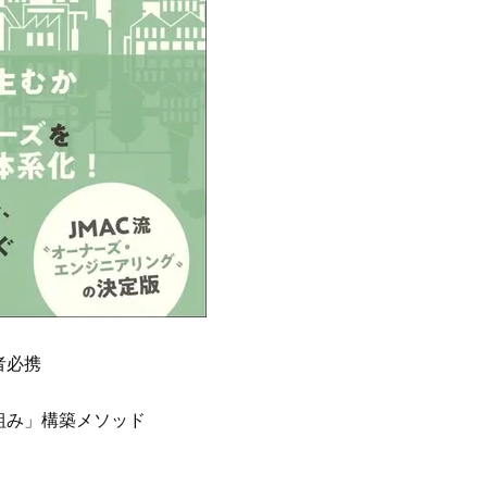
者必携
仕組み」構築メソッド
ング