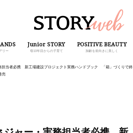
RANDS
Junior STORY
POSITIVE BEAUTY
アリー
母10年目からの子育て
加齢を前向きに美しく
務担当者必携 新工場建設プロジェクト実務ハンドブック 「箱」づくりで終
発売
ネジャー・実務担当者必携 新