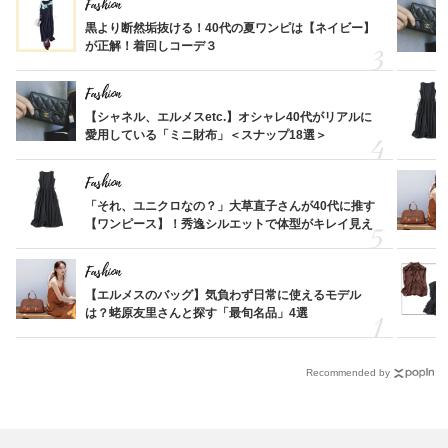
Fashion
黒より断然垢抜ける！40代の夏ワンピは【ネイビー】
が正解！着回しコーデ３
Fashion
【シャネル、エルメスetc.】オシャレ40代がリアルに
愛用している「ミニ財布」＜スナップ18選＞
Fashion
「それ、ユニクロなの？」大草直子さんが40代に推す
【ワンピース】！秀逸シルエットで体型がキレイ見え
Fashion
【エルメスのバッグ】気負わず日常に使えるモデル
は？蛯原友里さんと探す「最旬名品」4選
Recommended by