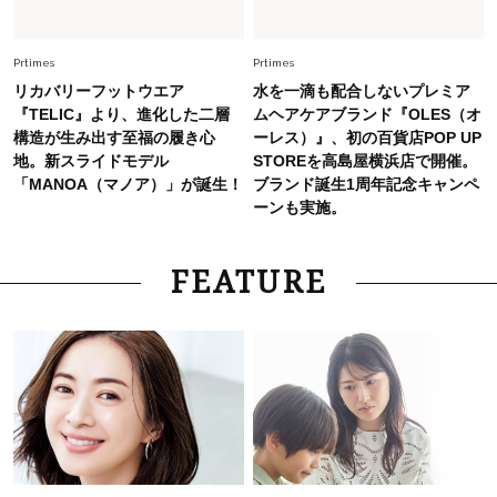
Fashion
2026.6.25
毎日忙しい40代が頼れる！無難に見えない【ひ
とくせ黒ワンピ】〈5選〉
Prtimes
Prtimes
リカバリーフットウエア
水を一滴も配合しないプレミア
『TELIC』より、進化した二層
ムヘアケアブランド『OLES（オ
構造が生み出す至福の履き心
ーレス）』、初の百貨店POP UP
地。新スライドモデル
STOREを高島屋横浜店で開催。
「MANOA（マノア）」が誕生！
ブランド誕生1周年記念キャンペ
ーンも実施。
FEATURE