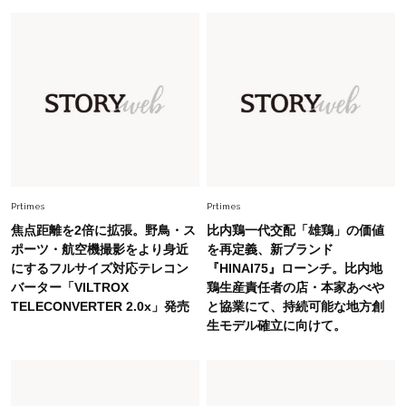
錯覚させる社会の危うさ【上野千鶴子のジェンダ
ーレス連載22】
Lifestyle
2026.7.29
「人間、役に立たなきゃ生きてちゃいかんか？」
上野千鶴子先生が問い直す“理想の老後”の呪縛
【ジェンダー連載23】
Lifestyle
2026.8.6
26年夏の【開運アクション】は”ひと拭き”習
慣！「金運アップ→トイレ、じゃあ底上げ運
Prtimes
Prtimes
は？」
焦点距離を2倍に拡張。野鳥・ス
比内鶏一代交配「雄鶏」の価値
Fashion
ポーツ・航空機撮影をより身近
を再定義、新ブランド
2026.6.12
にするフルサイズ対応テレコン
『HINAI75』ローンチ。比内地
中村ゆりさん「40代になり、やっと“仕事以外の
バーター「VILTROX
鶏生産責任者の店・本家あべや
幸福感”に目が向いた」ライフスタイルも、服も
TELECONVERTER 2.0x」発売
と協業にて、持続可能な地方創
生モデル確立に向けて。
Fashion
2026.7.16
白黒でもこんなに華やぐ！40代、夏の「甘めト
ップス×パンツ」コーデ〈3選〉