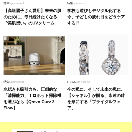
特集
Sponsored
特集
Sponsored
【高垣麗子さん愛用】未来の肌
学校も遊びもデジタル化する
のために。毎日続けたくなる
今、子どもの疲れ目をどうケア
〝美肌想い〟のUVクリーム
する!?
特集
Sponsored
NEWS
Sponsored
水拭きも吸引力も、圧倒的な
今の私に、そして未来の私に。
「清掃能力」！ロボット掃除機
【シャネル】が贈る、永遠の絆
を選ぶなら【Qrevo Curv 2
を形にする「ブライダルフェ
Flow】
ア」