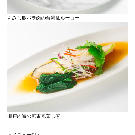
もみじ豚バラ肉の台湾風ルーロー
瀬戸内鰆の広東風蒸し煮
＜メニュー例＞