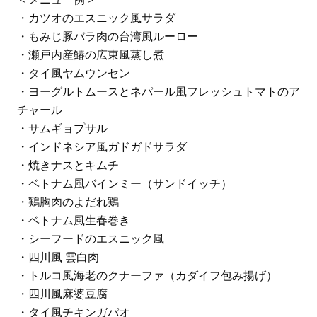
・カツオのエスニック風サラダ
・もみじ豚バラ肉の台湾風ルーロー
・瀬戸内産鰆の広東風蒸し煮
・タイ風ヤムウンセン
・ヨーグルトムースとネパール風フレッシュトマトのア
チャール
・サムギョプサル
・インドネシア風ガドガドサラダ
・焼きナスとキムチ
・ベトナム風バインミー（サンドイッチ）
・鶏胸肉のよだれ鶏
・ベトナム風生春巻き
・シーフードのエスニック風
・四川風 雲白肉
・トルコ風海老のクナーファ（カダイフ包み揚げ）
・四川風麻婆豆腐
・タイ風チキンガパオ