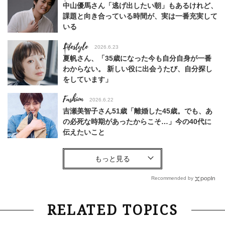
中山優馬さん「逃げ出したい朝」もあるけれど、
課題と向き合っている時間が、実は一番充実して
いる
Lifestyle
2026.6.23
夏帆さん、「35歳になった今も自分自身が一番
わからない。 新しい役に出会うたび、自分探し
をしています」
Fashion
2026.6.22
吉瀬美智子さん51歳「離婚した45歳。でも、あ
の必死な時期があったからこそ…」今の40代に
伝えたいこと
Fashion
2026.8.6
【40代コンサバ派】白Tシャツは「パール×ゴー
ルドアクセ」を合わせるのが正解！〈大野真理子
Recommended by
さん×佐藤佳菜子さん〉
Lifestyle
2026.7.29
RELATED TOPICS
「お若いですね」は褒め言葉？“若い＝美しい”と