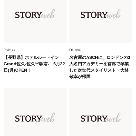
Fashion
2026.5.29
40代の夏通勤はこれ１着！「きちんと感」も
「オシャレ」も整うトレンドトップス〈4選〉
Fashion
2026.6.26
初夏はこれさえあれば！40代は【淡色ワンピ】
Prtimes
Prtimes
で即涼しげ＆上品見え〈3選〉
【長野県】ホテルルートイン
名古屋のASCHに、ロンドンの3
Grand佐久-佐久平駅南- 6月22
大名門アカデミーを首席で卒業
日(月)OPEN！
した次世代スタイリスト・大林
Fashion
2026.8.5
敬幸が帰国
オシャレ40代の【ワンピ＆オールインワン】最
旬着こなし3選。地味見え回避のコツは「バッグ
選び」！
Fashion
2026.7.31
【40代のTシャツコーデ】超ビッグサイズ×きれ
いめハーフパンツでモードに昇華