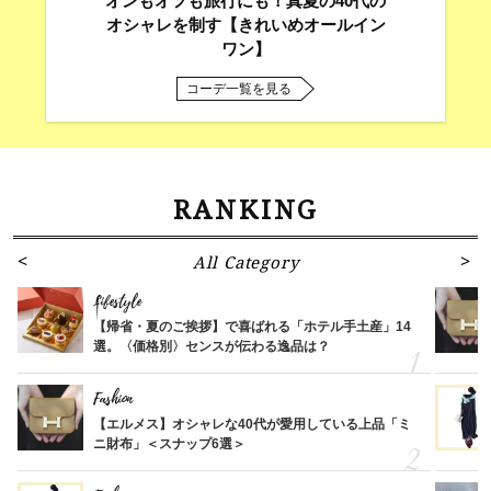
オンもオフも旅行にも！真夏の40代の
オシャレを制す【きれいめオールイン
ワン】
コーデ一覧を見る
RANKING
All Category
Lifestyle
【帰省・夏のご挨拶】で喜ばれる「ホテル手土産」14
選。〈価格別〉センスが伝わる逸品は？
Fashion
【エルメス】オシャレな40代が愛用している上品「ミ
ニ財布」＜スナップ6選＞