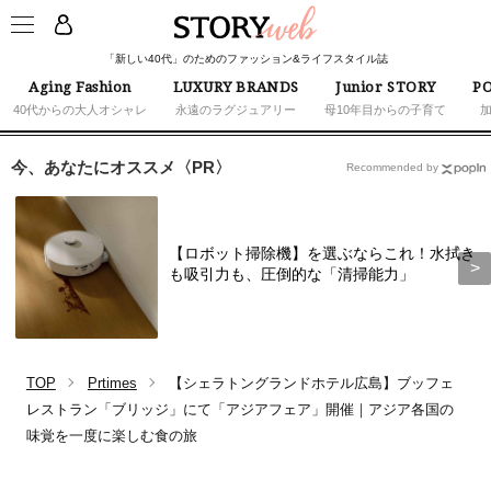
「新しい40代」のためのファッション&ライフスタイル誌
Aging Fashion
LUXURY BRANDS
Junior STORY
PO
40代からの大人オシャレ
永遠のラグジュアリー
母10年目からの子育て
今、あなたにオススメ〈PR〉
Recommended by
【ロボット掃除機】を選ぶならこれ！水拭き
も吸引力も、圧倒的な「清掃能力」
TOP
Prtimes
【シェラトングランドホテル広島】ブッフェ
レストラン「ブリッジ」にて「アジアフェア」開催｜アジア各国の
味覚を一度に楽しむ食の旅