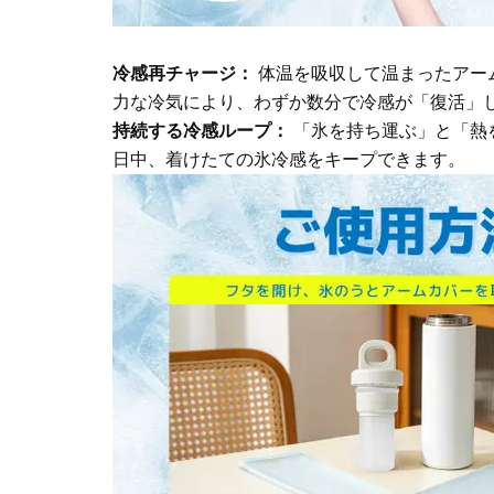
冷感再チャージ：
体温を吸収して温まったアー
力な冷気により、わずか数分で冷感が「復活」
持続する冷感ループ：
「氷を持ち運ぶ」と「熱
日中、着けたての氷冷感をキープできます。