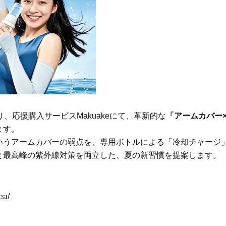
Beauty
Lifestyle
Beauty
Lifestyle
40代、顔がオシャレになる「リッ
【帰省・夏のご挨拶】で喜
プの色」は【モーブ】一択！大野
「ホテル手土産」14選。〈
真理子さんおすすめ名品
別〉センスが伝わる逸品は
Beauty
Lifestyle
「それどこの？」と褒められる！
梅宮アンナさん、父・辰夫
可愛すぎる【YSL】の新作「万能ク
相続で学んだこと「親のお
リーム」が夏のお守りに
は”介護どうする？”から始
です」父・辰夫さんの相続
より、応援購入サービスMakuakeにて、革新的な
「アームカバー
Beauty
Lifestyle
だこと
ます。
40代に似合う【韓コスリップ】6
〈元社長秘書〉内緒で教え
選！大野真理子さん推薦「顔色が
盆の帰省手土産5選】東京で
いうアームカバーの弱点を、専用ボトルによる「冷却チャージ
華やぐ」名品
「また買ってきて」と喜ば
と最高峰の紫外線対策を両立した、夏の新習慣を提案します。
品
Beauty
Lifestyle
26年夏、石井美穂さん厳選の【美
【1泊2日弾丸旅行】無駄な
白アイテム】10選！40代以上は朝
ロ！「大人の韓国旅」の大
晩の「即効集中ケア」に頼る！
ケジュールは？
ea/
Beauty
Lifestyle
今いちばん垢抜ける「ショートボ
【ゲリラ豪雨・不眠・疲労