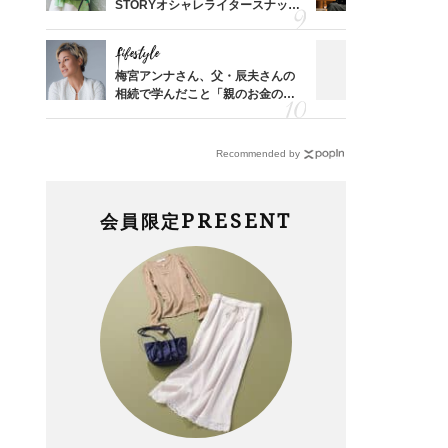
、自然
STORYオシャレライタースナッ
華やぐ！大
プ！〈7選〉
めトップス
Lifestyle
Fashion
した記
梅宮アンナさん、父・辰夫さんの
【ユニクロ
さん
相続で学んだこと「親のお金の話
がオシャレ
係
は”介護どうする？”から始めるん
デ〈UNIQ
です」父・辰夫さんの相続で学ん
だこと
Recommended by
PRESENT
会員限定