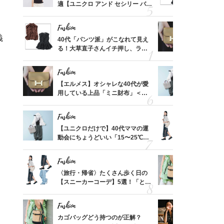
レライ
適【ユニクロ アンド セシリー バン
る！大草直
身」3
セン】〈新作コーデ3選〉
可愛い【ト
Fashion
Fashion
義
「品プ
40代「パンツ派」がこなれて見え
【エルメス
フェア
る！大草直子さんイチ押し、ラク
用している
スホテ
可愛い【トップス】4選
ナップ6選
Fashion
Fashion
亡く
【エルメス】オシャレな40代が愛
【ユニクロ
ってい
用している上品「ミニ財布」＜ス
動会にちょ
を卒業
ナップ6選＞
温別コーデ」
Fashion
Fashion
って始
【ユニクロだけで】40代ママの運
〈旅行・帰
えて、
動会にちょうどいい「15〜25℃気
【スニーカ
ゃなっ
温別コーデ」〈UNIQLO3選〉
み素材」と
Fashion
Fashion
）「理
〈旅行・帰省〉たくさん歩く日の
カゴバッグ
レのT
【スニーカーコーデ】5選！「とろ
STORY
笑）」
み素材」と合わせるのが正解
プ！〈7選
Fashion
Fashion
さん
カゴバッグどう持つのが正解？
真夏の「ワ