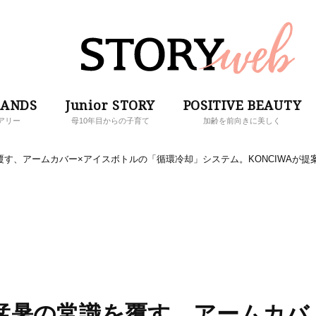
RANDS
Junior STORY
POSITIVE BEAUTY
アリー
母10年目からの子育て
加齢を前向きに美しく
を覆す、アームカバー×アイスボトルの「循環冷却」システム。KONCIWAが提
開】猛暑の常識を覆す、アームカバ