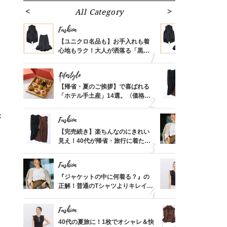
All Category
Fa
Fashion
Fashion
ばれる
【ユニクロ名品も】お手入れも着
【ユニクロ
価格
心地もラク！大人が洒落る「黒ア
心地もラク
？
イテム」4選〈大草直子さんおすす
イテム」4
め〉
め〉
Lifestyle
Fashion
さんの
【帰省・夏のご挨拶】で喜ばれる
【完売続き
金の話
「ホテル手土産」14選。〈価格
見え！40
めるん
別〉センスが伝わる逸品は？
「名品ワン
で学ん
×
Fashion
Fashion
る【お
【完売続き】楽ちんなのにきれい
『ジャケッ
買える
見え！40代が帰省・旅行に着たい
正解！普通
」
れる名
「名品ワンピ」
えする【上
Fashion
Fashion
時間ゼ
『ジャケットの中に何着る？』の
40代の夏
正解ス
正解！普通のTシャツよりキレイ見
適【ユニクロ
えする【上品トップス】4選
セン】〈新
Fashion
Fashion
】旅の
40代の夏旅に！1枚でオシャレ＆快
40代「パ