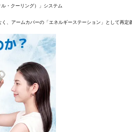
ブ」SNAP。人気アラフォー読者達
不安をゼロにする！オシャ
クル・クーリング）」システム
がお手本！
ターの「夏の旅行バッグの中
選！
Beauty
Lifestyle
なく、アームカバーの「エネルギーステーション」として再定
〈ザラつき、くすみetc.〉夏の肌悩
本場ハワイの美食を品川で 
みを解決！「見た目がおしゃれ」
リグルメ紀行～ハワイアン
で選ぶ最旬コスメ
～」を開催！【品川プリン
ル】
Beauty
Lifestyle
簡単セットで洒落る40代の【ボブ
女優・須藤理彩さん「夫を
ヘア】4選。“センスがいい人”見え
し、心身不調に。鬱だと思
するポイントは？
たら…」原因がわかり自責
Beauty
Lifestyle
40代は洗顔選びから！石井美穂さ
中山優馬さん、姉と話し合
んの「夏枯れ肌対策」全部見せ
めた親孝行「親の年齢も考
【ハリケア・美白etc.】
年に1回くらいは何かしなき
て」
Beauty
Lifestyle
2026夏最新｜40代の「洒落感ボブ
俳優・中村ゆりさん （44歳
ヘア」SNAP６選。垢抜ける長さ、
想のパートナーは、”ヨレヨ
カラーは？
シャツ姿を見せられる人”（
自然体の恋愛観とは？
Beauty
Lifestyle
田中美保さん（43）「子育てに必
【特別カット集】中村ゆり