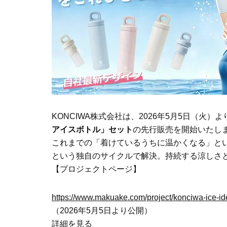
KONCIWA株式会社は、2026年5月5日（火）
アイスボトル」セット
の先行販売を開始いたし
これまでの「着けているうちに温かくなる」と
という独自のサイクルで解決。持続する涼しさ
【プロジェクトページ】
https://www.makuake.com/project/konciwa-ice-id
（2026年5月5日より公開）
詳細を見る