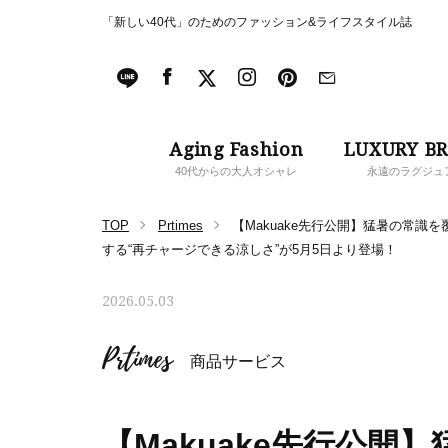
「新しい40代」のためのファッション&ライフスタイル誌
Aging Fashion
LUXURY B
40代からの大人オシャレ
永遠のラグジュ
TOP
Prtimes
【Makuake先行公開】猛暑の常識
する“再チャージできる涼しさ”が5月5日より登場！
2026.05.03
Prtimes
商品サービス
【Makuake先行公