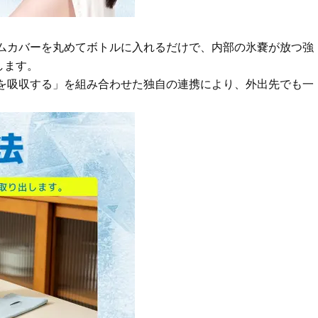
死で自分のケアは後回し」諦めモ
やわらかな透明感をまとう
ードの自分を変えるダイエットを
体の美しさ
決心！
Beauty
Lifestyle
ムカバーを丸めてボトルに入れるだけで、内部の氷嚢が放つ強
40代、翌朝の肌が見違える！夏の
梅宮アンナさん「子育てを
します。
「ざらつき・ごわつき」をケアす
憶がないんです」娘モモカ
る名品2選〈パック・ミスト〉
と“一緒に成長した”親子関
を吸収する」を組み合わせた独自の連携により、外出先でも一