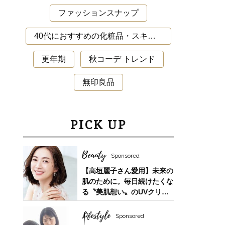
ファッションスナップ
40代におすすめの化粧品・スキンケア・美容アイテム
更年期
秋コーデ トレンド
無印良品
PICK UP
Beauty
Sponsored
【高垣麗子さん愛用】未来の
肌のために。毎日続けたくな
る〝美肌想い〟のUVクリー
ム
Lifestyle
Sponsored