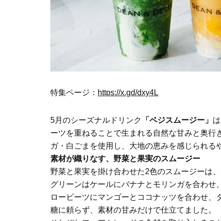
特集ページ：
https://x.gd/dxy4L
5月のシーズナルドリンク
「ベジスムージー」
は
ーツを重ねることで生まれる自然な甘みと奥行
ガ・白ごまを使用し、大地の恵みを感じられる
素材が織りなす、野菜と果実のスムージー
野菜と果実を掛け合わせた2色のスムージーは
グリーンはケールにバナナとモリンガを合わせ
ロービーツにマンゴーとココナッツを合わせ、
糖に頼らず、素材の甘みだけで仕立てました。