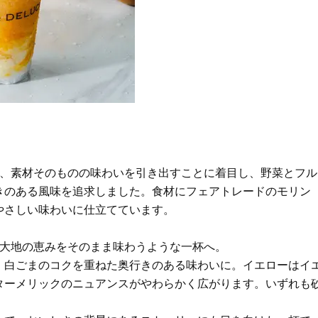
Beauty
Lifestyle
26年夏、石井美穂さん厳選の【美
【帰省・夏のご挨拶】で喜
白アイテム】10選！40代以上は朝
「ホテル手土産」14選。〈
晩の「即効集中ケア」に頼る！
別〉センスが伝わる逸品は
Beauty
Lifestyle
「それどこの？」と褒められる！
【1泊2日弾丸旅行】無駄な
可愛すぎる【YSL】の新作「万能ク
ロ！「大人の韓国旅」の大
リーム」が夏のお守りに
ケジュールは？
Beauty
Lifestyle
40代、翌朝の肌が見違える！夏の
〈元社長秘書〉内緒で教え
「ざらつき・ごわつき」をケアす
盆の帰省手土産5選】東京で
、素材そのものの味わいを引き出すことに着目し、野菜とフル
る名品2選〈パック・ミスト〉
「また買ってきて」と喜ば
きのある風味を追求しました。食材にフェアトレードのモリン
品
Beauty
Lifestyle
やさしい味わいに仕立てています。
40代の透明感を底上げ【毛穴ケ
梅宮アンナさん、父・辰夫
ア】名品3選！石井美穂さん「60本
相続で学んだこと「親のお
以上愛用中」のものも
は”介護どうする？”から始
、大地の恵みをそのまま味わうような一杯へ。
です」父・辰夫さんの相続
Beauty
Lifestyle
、白ごまのコクを重ねた奥行きのある味わいに。イエローはイ
だこと
「夕方から目力が落ちる…」40代
【特別画像集】「亡くなっ
ターメリックのニュアンスがやわらかく広がります。いずれも
へ！石井美穂さんが推薦【名品ア
憧れの気持ちはますます強
イクリーム】3選
優・大和田美帆さん”母との
出”