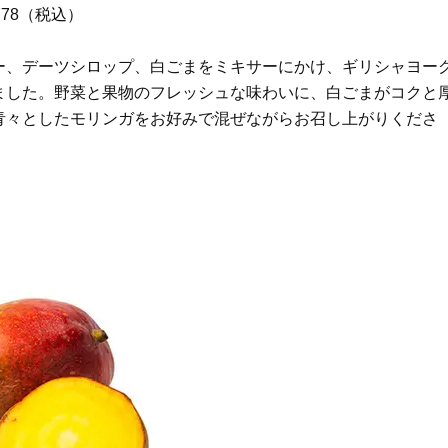
Beauty
Lifestyle
778（税込）
目元の「深いたるみ＆くぼみ」に
梅宮アンナさんご夫婦が語る 
手応え！プロが選ぶ、話題の名品
歳と60歳、大人同士の電撃
ー、デーツシロップ、白ごまをミキサーにかけ、ギリシャヨー
〈５選〉
アル」周囲が驚くほど本音
かることも
ました。野菜と果物のフレッシュな味わいに、白ごまがコクと
青々としたモリンガをお好みで混ぜながらお召し上がりくださ