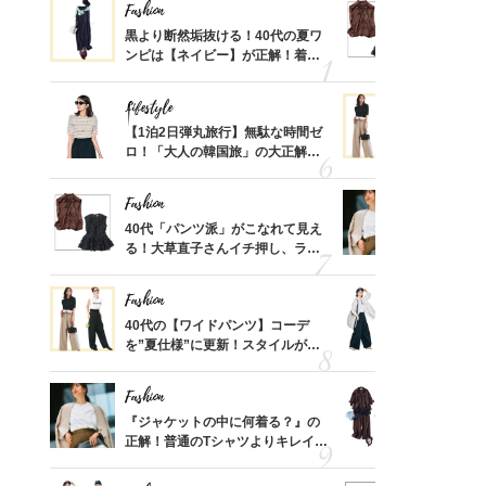
Fashion
Fashion
さん
黒より断然垢抜ける！40代の夏ワ
40代「パ
、自然
ンピは【ネイビー】が正解！着回
る！大草直
しコーデ３
可愛い【ト
Lifestyle
Fashion
摘出手
【1泊2日弾丸旅行】無駄な時間ゼ
40代の【
取って
ロ！「大人の韓国旅」の大正解ス
を”夏仕様
そんな
ケジュールは？
レイ見えす
い
Fashion
Fashion
カ月め
40代「パンツ派」がこなれて見え
『ジャケッ
結婚生
る！大草直子さんイチ押し、ラク
正解！普通
可愛い【トップス】4選
えする【上
Fashion
Fashion
亡く
40代の【ワイドパンツ】コーデ
〈帰省にも
ってい
を”夏仕様”に更新！スタイルがキ
代「ワイド
を卒業
レイ見えする〈コーデ3選〉
【旅コーデ
Fashion
Fashion
拭き掃
『ジャケットの中に何着る？』の
「とにかく
由は？
正解！普通のTシャツよりキレイ見
代、夏の【
〉
えする【上品トップス】4選
れ！〈ワン
デ9選〉