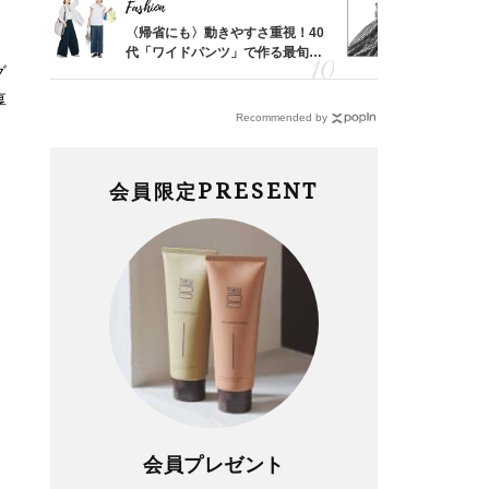
Fashion
Fashion
「53
〈帰省にも〉動きやすさ重視！40
40代は「
婚のリ
代「ワイドパンツ」で作る最旬
えの正解！
グ
でぶつ
【旅コーデ】の正解4選
【ドロスト
厚
Recommended by
PRESENT
会員限定
会員プレゼント