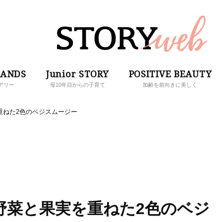
RANDS
Junior STORY
POSITIVE BEAUTY
アリー
母10年目からの子育て
加齢を前向きに美しく
実を重ねた2色のベジスムージー
A】野菜と果実を重ねた2色のベジ