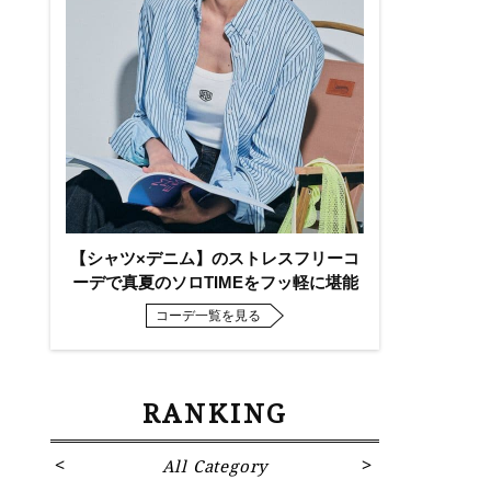
【シャツ×デニム】のストレスフリーコ
ーデで真夏のソロTIMEをフッ軽に堪能
コーデ一覧を見る
RANKING
All Category
Fa