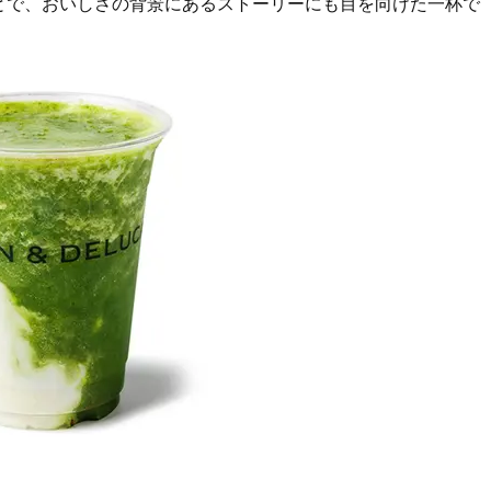
とで、おいしさの背景にあるストーリーにも目を向けた一杯で
Beauty
Lifestyle
石井美穂さんおすすめ！40代の
【特別カット集】中村ゆり
「お疲れ顔を救う」美容パック
やわらかな透明感をまとう
は？翌朝の肌に自信がもてる
体の美しさ
Beauty
Lifestyle
酷暑の夏こそ40代が使うべき【美
【梅宮アンナさん】乳がん
容液・クリーム】「シワ・たるみ
術を経て「残った方の胸も
ケア」はこれ一つでOK！
しまいたい」とすら思う──
声もあることを知ってほし
Beauty
Lifestyle
日焼け止めだけじゃない！40代の
梅宮アンナさん、再婚から8
肌が明るくなる”朝の時短名
の心境「お互い20年ぶりの
品”【洗顔＆集中美容液】
活、正直簡単じゃない」
Beauty
Lifestyle
今いちばん垢抜ける「ショートボ
女優・須藤理彩さん「夫を
ブ」SNAP。人気アラフォー読者達
し、心身不調に。鬱だと思
がお手本！
たら…」原因がわかり自責
Beauty
Lifestyle
【インナーケア】石井美穂さんが
まずはここだけ！「寝室の
「夏のお守り」に飲む名品。手軽
除」が【総合運】に効く理
なのに、肌が見違える！
〈26年夏の開運アクション