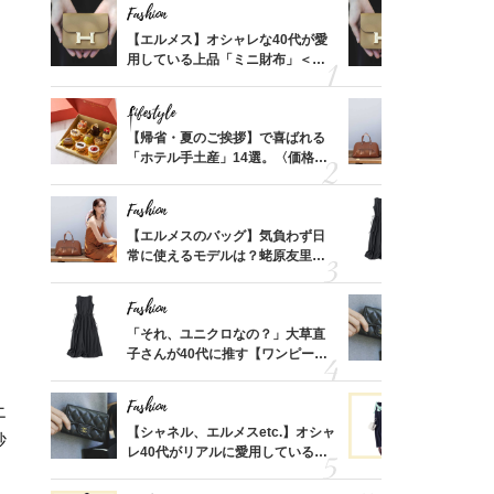
Fashion
Fashion
ばれる
【エルメス】オシャレな40代が愛
【エルメス
価格
用している上品「ミニ財布」＜ス
用している
？
ナップ6選＞
ナップ6選
Lifestyle
Fashion
時間ゼ
【帰省・夏のご挨拶】で喜ばれる
【エルメス
正解ス
「ホテル手土産」14選。〈価格
常に使える
別〉センスが伝わる逸品は？
んと探す「
Fashion
Fashion
る【お
【エルメスのバッグ】気負わず日
「それ、ユ
買える
常に使えるモデルは？蛯原友里さ
子さんが4
れる名
んと探す「最旬名品」4選
ス】！秀逸
レイ見え
Fashion
Fashion
さんの
「それ、ユニクロなの？」大草直
【シャネル、
金の話
子さんが40代に推す【ワンピー
レ40代が
めるん
ス】！秀逸シルエットで体型がキ
「ミニ財布
で学ん
レイ見え
Fashion
Fashion
エ
てから
【シャネル、エルメスetc.】オシャ
黒より断然
砂
く」俳
レ40代がリアルに愛用している
ンピは【ネ
思い
「ミニ財布」＜スナップ18選＞
しコーデ３