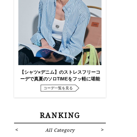
【シャツ×デニム】のストレスフリーコ
ーデで真夏のソロTIMEをフッ軽に堪能
コーデ一覧を見る
RANKING
All Category
Fa