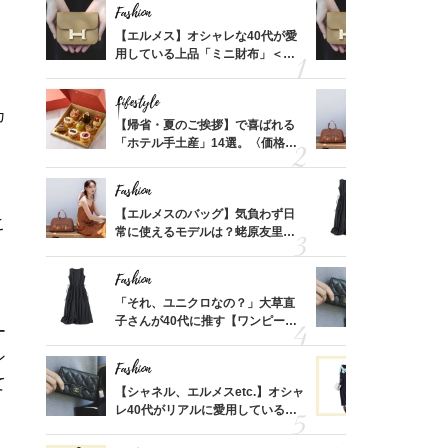
Fashion
Fashion
ばれる
【エルメス】オシャレな40代が愛
【エルメス
価格
用している上品「ミニ財布」＜ス
用している
？
ナップ6選＞
ナップ6選
Lifestyle
Fashion
カ
時間ゼ
【帰省・夏のご挨拶】で喜ばれる
【エルメス
正解ス
「ホテル手土産」14選。〈価格
常に使える
別〉センスが伝わる逸品は？
んと探す「
Fashion
Fashion
る【お
【エルメスのバッグ】気負わず日
「それ、ユ
こ
買える
常に使えるモデルは？蛯原友里さ
子さんが4
れる名
んと探す「最旬名品」4選
ス】！秀逸
レイ見え
Fashion
Fashion
さんの
「それ、ユニクロなの？」大草直
【シャネル、
金の話
子さんが40代に推す【ワンピー
レ40代が
ー
めるん
ス】！秀逸シルエットで体型がキ
「ミニ財布
ン
で学ん
レイ見え
Fashion
Fashion
て
さん
【シャネル、エルメスetc.】オシャ
黒より断然
、自然
レ40代がリアルに愛用している
ンピは【ネ
「ミニ財布」＜スナップ18選＞
しコーデ３