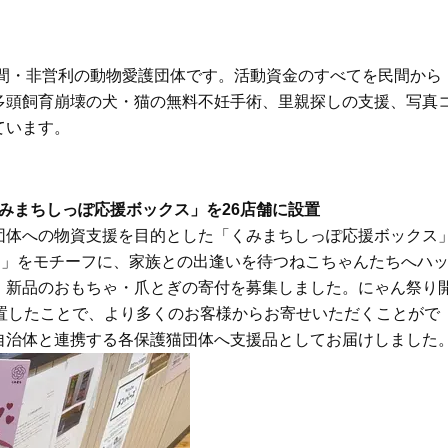
Beauty
Lifestyle
目元の「深いたるみ＆くぼみ」に
梅宮アンナさんご夫婦が語る 
手応え！プロが選ぶ、話題の名品
歳と60歳、大人同士の電撃
〈５選〉
アル」周囲が驚くほど本音
民間・非営利の動物愛護団体です。活動資金のすべてを民間から
かることも
多頭飼育崩壊の犬・猫の無料不妊手術、里親探しの支援、写真
ています。
くみまちしっぽ応援ボックス」を26店舗に設置
団体への物資支援を目的とした「くみまちしっぽ応援ボックス
ー」をモチーフに、家族との出逢いを待つねこちゃんたちへハ
、新品のおもちゃ・爪とぎの寄付を募集しました。にゃん祭り
置したことで、より多くのお客様からお寄せいただくことがで
自治体と連携する各保護猫団体へ支援品としてお届けしました