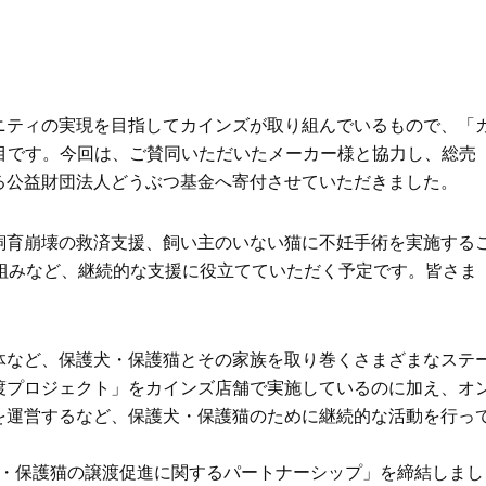
Beauty
Lifestyle
26年夏、石井美穂さん厳選の【美
【帰省・夏のご挨拶】で喜
白アイテム】10選！40代以上は朝
「ホテル手土産」14選。〈
晩の「即効集中ケア」に頼る！
別〉センスが伝わる逸品は
Beauty
Lifestyle
ニティの実現を目指してカインズが取り組んでいるもので、「
「それどこの？」と褒められる！
【1泊2日弾丸旅行】無駄な
4回目です。今回は、ご賛同いただいたメーカー様と協力し、総売
可愛すぎる【YSL】の新作「万能ク
ロ！「大人の韓国旅」の大
リーム」が夏のお守りに
ケジュールは？
る公益財団法人どうぶつ基金へ寄付させていただきました。
Beauty
Lifestyle
40代、翌朝の肌が見違える！夏の
〈元社長秘書〉内緒で教え
飼育崩壊の救済支援、飼い主のいない猫に不妊手術を実施する
「ざらつき・ごわつき」をケアす
盆の帰省手土産5選】東京で
組みなど、継続的な支援に役立てていただく予定です。皆さま
る名品2選〈パック・ミスト〉
「また買ってきて」と喜ば
品
。
Beauty
Lifestyle
40代の透明感を底上げ【毛穴ケ
梅宮アンナさん、父・辰夫
ア】名品3選！石井美穂さん「60本
相続で学んだこと「親のお
体など、保護犬・保護猫とその家族を取り巻くさまざまなステ
以上愛用中」のものも
は”介護どうする？”から始
渡プロジェクト」をカインズ店舗で実施しているのに加え、オ
です」父・辰夫さんの相続
Beauty
Lifestyle
だこと
を運営するなど、保護犬・保護猫のために継続的な活動を行っ
「夕方から目力が落ちる…」40代
【特別カット集】中村ゆり
へ！石井美穂さんが推薦【名品ア
やわらかな透明感をまとう
イクリーム】3選
体の美しさ
護犬・保護猫の譲渡促進に関するパートナーシップ」を締結しまし