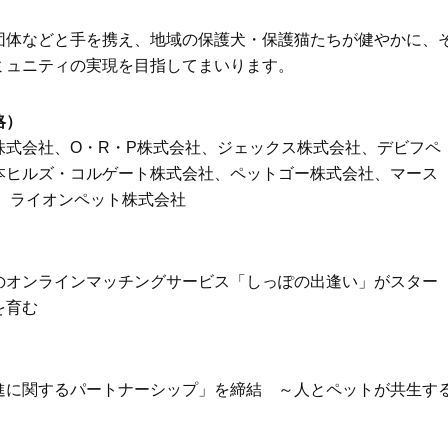
Beauty
Lifestyle
石井美穂さんおすすめ！40代の
【特別画像集】「亡くなっ
団体などと手を携え、地域の保護犬・保護猫たちが健やかに、
「お疲れ顔を救う」美容パック
憧れの気持ちはますます強
ミュニティの実現を目指してまいります。
は？翌朝の肌に自信がもてる
優・大和田美帆さん”母との
出”
Beauty
Lifestyle
略）
酷暑の夏こそ40代が使うべき【美
【梅宮アンナさん】乳がん
容液・クリーム】「シワ・たるみ
術を経て「残った方の胸も
株式会社、O・R・P株式会社、ジェックス株式会社、デビフペ
ケア」はこれ一つでOK！
しまいたい」とすら思う──
本ヒルズ・コルゲート株式会社、ペットゴー株式会社、マース
声もあることを知ってほし
Beauty
Lifestyle
、ライオンペット株式会社
日焼け止めだけじゃない！40代の
梅宮アンナさん、再婚から8
肌が明るくなる”朝の時短名
の心境「お互い20年ぶりの
品”【洗顔＆集中美容液】
活、正直簡単じゃない」
Beauty
Lifestyle
のオンラインマッチングサービス「しっぽの出逢い」がスター
今いちばん垢抜ける「ショートボ
女優・須藤理彩さん「夫を
を育む
ブ」SNAP。人気アラフォー読者達
し、心身不調に。鬱だと思
がお手本！
たら…」原因がわかり自責
Beauty
Lifestyle
進に関するパートナーシップ」を締結 ～人とペットが共生す
【インナーケア】石井美穂さんが
まずはここだけ！「寝室の
「夏のお守り」に飲む名品。手軽
除」が【総合運】に効く理
なのに、肌が見違える！
〈26年夏の開運アクション