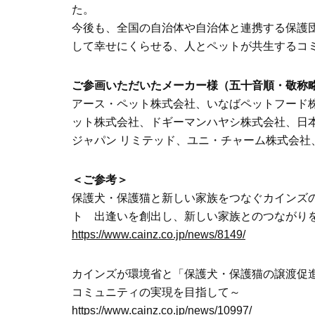
た。
今後も、全国の自治体や自治体と連携する保護
して幸せにくらせる、人とペットが共生するコ
ご参画いただいたメーカー様（五十音順・敬称
アース・ペット株式会社、いなばペットフード
ット株式会社、ドギーマンハヤシ株式会社、日
ジャパン リミテッド、ユニ・チャーム株式会社
＜ご参考＞
保護犬・保護猫と新しい家族をつなぐカインズ
ト 出逢いを創出し、新しい家族とのつながり
https://www.cainz.co.jp/news/8149/
カインズが環境省と「保護犬・保護猫の譲渡促
コミュニティの実現を目指して～
https://www.cainz.co.jp/news/10997/