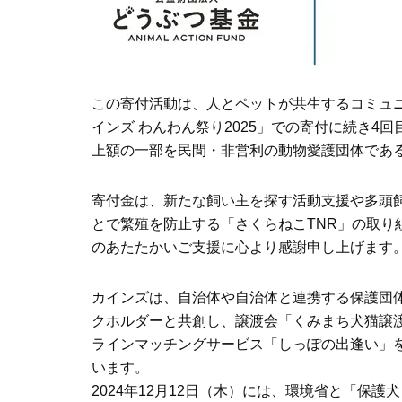
この寄付活動は、人とペットが共生するコミュ
インズ わんわん祭り2025」での寄付に続き
上額の一部を民間・非営利の動物愛護団体であ
寄付金は、新たな飼い主を探す活動支援や多頭
とで繁殖を防止する「さくらねこTNR」の取り
のあたたかいご支援に心より感謝申し上げます
カインズは、自治体や自治体と連携する保護団
クホルダーと共創し、譲渡会「くみまち犬猫譲
ラインマッチングサービス「しっぽの出逢い」
います。
2024年12月12日（木）には、環境省と「保