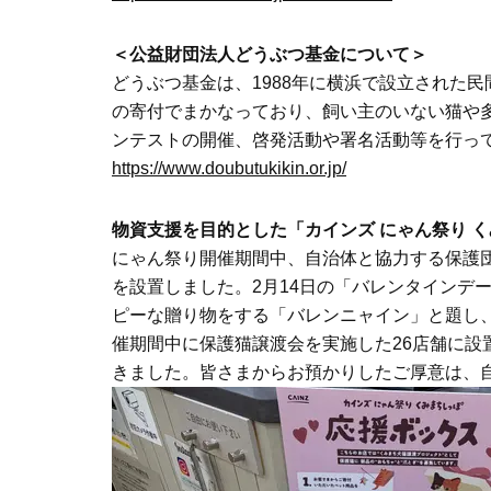
＜公益財団法人どうぶつ基金について＞
どうぶつ基金は、1988年に横浜で設立された
の寄付でまかなっており、飼い主のいない猫や
ンテストの開催、啓発活動や署名活動等を行っ
https://www.doubutukikin.or.jp/
物資支援を目的とした「カインズ にゃん祭り 
にゃん祭り開催期間中、自治体と協力する保護
を設置しました。2月14日の「バレンタインデ
ピーな贈り物をする「バレンニャイン」と題し
催期間中に保護猫譲渡会を実施した26店舗に設
きました。皆さまからお預かりしたご厚意は、