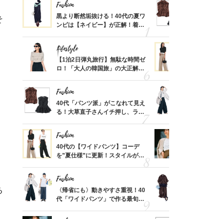
Fashion
Fashion
てから
黒より断然垢抜ける！40代の夏ワ
40代「パ
そ
く」俳
ンピは【ネイビー】が正解！着回
る！大草直
思い
しコーデ３
可愛い【ト
Lifestyle
Fashion
摘出手
【1泊2日弾丸旅行】無駄な時間ゼ
40代の【
取って
ロ！「大人の韓国旅」の大正解ス
を”夏仕様
そんな
ケジュールは？
レイ見えす
い
Fashion
Fashion
カ月め
40代「パンツ派」がこなれて見え
〈帰省にも
結婚生
る！大草直子さんイチ押し、ラク
代「ワイド
可愛い【トップス】4選
【旅コーデ
Fashion
Fashion
亡く
40代の【ワイドパンツ】コーデ
『ジャケッ
ってい
を”夏仕様”に更新！スタイルがキ
正解！普通
を卒業
レイ見えする〈コーデ3選〉
えする【上
Fashion
Fashion
る
拭き掃
〈帰省にも〉動きやすさ重視！40
「とにかく
由は？
代「ワイドパンツ」で作る最旬
代、夏の【
〉
【旅コーデ】の正解4選
れ！〈ワン
デ9選〉