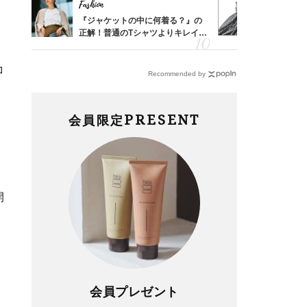
Fashion
Fashion
「53
『ジャケットの中に何着る？』の
40代は「
婚のリ
正解！普通のTシャツよりキレイ見
えの正解！
でぶつ
えする【上品トップス】4選
【ドロスト
コ
Recommended by
PRESENT
会員限定
」
ッ
開
。
会員プレゼント