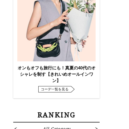
オンもオフも旅行にも！真夏の40代のオ
シャレを制す【きれいめオールインワ
ン】
コーデ一覧を見る
RANKING
All Category
Fa