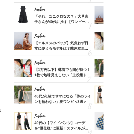
ケジュールは？
ス】！秀逸
レイ見え
Fashion
Fashion
てから
「それ、ユニクロなの？」大草直
【エルメス
く」俳
子さんが40代に推す【ワンピー
常に使える
思い
ス】！秀逸シルエットで体型がキ
んと探す「
レイ見え
Fashion
Fashion
摘出手
【エルメスのバッグ】気負わず日
【1万円以
取って
常に使えるモデルは？蛯原友里さ
1枚で地味
そんな
んと探す「最旬名品」4選
プス」5選
い
Fashion
Fashion
って始
【1万円以下】薄着でも間が持つ！
40代が1
えて、
1枚で地味見えしない「主役級トッ
ンを拾わな
ゃなっ
プス」5選
Fashion
Fashion
カ月め
40代が1枚でサマになる「体のライ
40代の【
結婚生
ンを拾わない」夏ワンピ＜3選＞
を”夏仕様
レイ見えす
っ
Fashion
Fashion
拭き掃
40代の【ワイドパンツ】コーデ
26年夏は
由は？
を”夏仕様”に更新！スタイルがキ
人と被らな
〉
レイ見えする〈コーデ3選〉
選