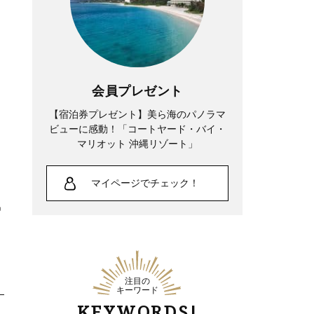
会員プレゼント
【宿泊券プレゼント】美ら海のパノラマ
Fashion
ビューに感動！「コートヤード・バイ・
吉瀬美智子さん51歳「離婚した45歳。で
マリオット 沖縄リゾート」
も、あの必死な時期があったからこ
マイページでチェック！
そ…」今の40代に伝えたいこと
注目の
キーワード
KEYWORDS!