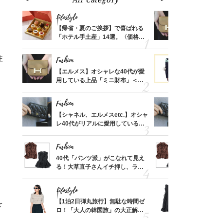
Lifestyle
Fashion
ばれる
【帰省・夏のご挨拶】で喜ばれる
【エルメス
価格
「ホテル手土産」14選。〈価格
用している
？
別〉センスが伝わる逸品は？
ナップ6選
注
Fashion
Fashion
時間ゼ
【エルメス】オシャレな40代が愛
黒より断然
正解ス
用している上品「ミニ財布」＜ス
ンピは【ネ
ナップ6選＞
しコーデ３
Fashion
Fashion
さんの
【シャネル、エルメスetc.】オシャ
【シャネル、
金の話
レ40代がリアルに愛用している
レ40代が
めるん
「ミニ財布」＜スナップ18選＞
「ミニ財布
で学ん
Fashion
Fashion
る【お
40代「パンツ派」がこなれて見え
40代「パ
買える
る！大草直子さんイチ押し、ラク
る！大草直
れる名
可愛い【トップス】4選
可愛い【ト
Lifestyle
Fashion
さん
【1泊2日弾丸旅行】無駄な時間ゼ
「それ、ユ
を
、自然
ロ！「大人の韓国旅」の大正解ス
子さんが4