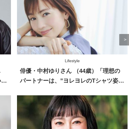
Lifestyle
ん
俳優・中村ゆりさん （44歳）「理想の
いな
パートナーは、”ヨレヨレのTシャツ姿を
見せられる人”（笑）」自然体の恋愛観
とは？