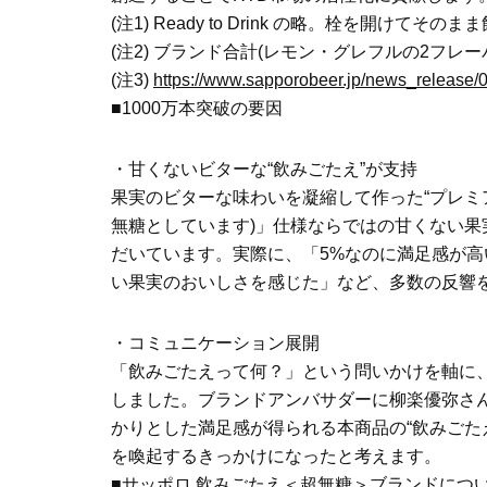
(注1) Ready to Drink の略。栓を開けてそ
(注2) ブランド合計(レモン・グレフルの2フレーバ
(注3)
https://www.sapporobeer.jp/news_release
■1000万本突破の要因
・甘くないビターな“飲みごたえ”が支持
果実のビターな味わいを凝縮して作った“プレミアム
無糖としています)」仕様ならではの甘くない
だいています。実際に、「5%なのに満足感が
い果実のおいしさを感じた」など、多数の反響
・コミュニケーション展開
「飲みごたえって何？」という問いかけを軸に、
しました。ブランドアンバサダーに柳楽優弥さ
かりとした満足感が得られる本商品の“飲みごた
を喚起するきっかけになったと考えます。
■サッポロ 飲みごたえ＜超無糖＞ブランドにつ