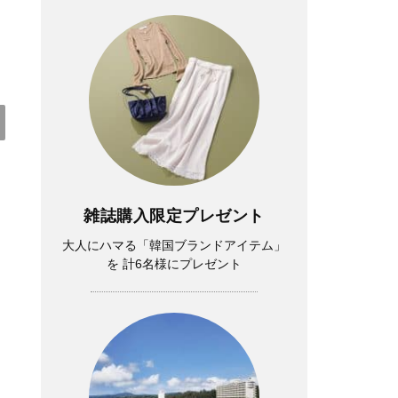
Lifestyle
雑誌購入限定プレゼント
夏帆さん、「35歳になった今も自分自身
大人にハマる「韓国ブランドアイテム」
が一番わからない。 新しい役に出会う
を 計6名様にプレゼント
たび、自分探しをしています」