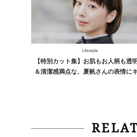
Lifestyle
【特別カット集】お肌もお人柄も透
＆清潔感満点な、夏帆さんの表情に
ン！
RELAT