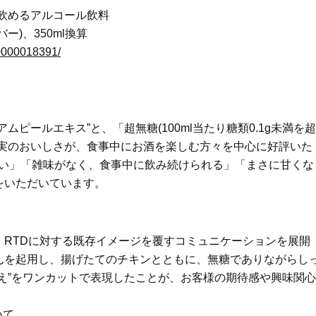
イクリーム】3選
体の美しさ
のまま飲めるアルコール飲料
Beauty
Lifestyle
ー)、350ml換算
酷暑の夏こそ40代が使うべき【美
【特別画像集】「亡くなっ
/0000018391/
容液・クリーム】「シワ・たるみ
憧れの気持ちはますます強
ケア」はこれ一つでOK！
優・大和田美帆さん”母との
出”
Beauty
Lifestyle
石井美穂さんおすすめ！40代の
【梅宮アンナさん】乳がん
「お疲れ顔を救う」美容パック
術を経て「残った方の胸も
ピールエキス”と、「超無糖(100ml当たり糖類0.1g未満を超
は？翌朝の肌に自信がもてる
しまいたい」とすら思う──
声もあることを知ってほし
果実のおいしさが、食事中にお酒を楽しむ方々を中心に好評いた
Beauty
Lifestyle
高い」「雑味がなく、食事中に飲み続けられる」「まさに甘くな
黄ぐすみをオフ！40代の美白ケ
中山優馬さん、姉と話し合
ア、最適解は【角質洗顔】。石井
めた親孝行「親の年齢も考
をいただいています。
美穂さんおすすめ名品
年に1回くらいは何かしなき
て」
Beauty
Lifestyle
今いちばん垢抜ける「ショートボ
梅宮アンナさん、再婚から8
RTDに対する既存イメージを覆すコミュニケーションを展開
ブ」SNAP。人気アラフォー読者達
の心境「お互い20年ぶりの
がお手本！
活、正直簡単じゃない」
んを起用し、揚げたてのチキンとともに、無糖でありながらし
Beauty
Lifestyle
え”をワンカットで表現したことが、お客様の期待感や興味関心
40代、顔がオシャレになる「リッ
まずはここだけ！「寝室の
プの色」は【モーブ】一択！大野
除」が【総合運】に効く理
いて
真理子さんおすすめ名品
〈26年夏の開運アクション