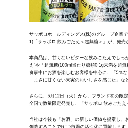
サッポロホールディングス(株)のグループ企業であ
1)「サッポロ 飲みごたえ＜超無糖＞」が、発売か
本商品は、甘くないビターな飲みごたえでしっか
え”や「超無糖(100ml当たり糖類0.1g未満
食事中にお酒を楽しむお客様を中心に、「5％
「まさに甘くない果実のおいしさを感じた」な
さらに、5月12日（火）から、ブランド初の限定
全国で数量限定発売し、「サッポロ 飲みごた
当社は今後も「お酒」の新しい価値を提案し、
創造することでRTD市場の活性化に貢献します