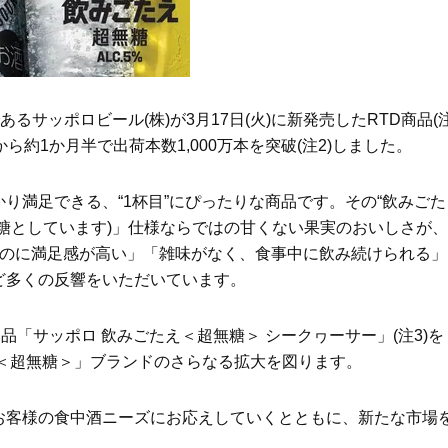
Beauty
Lifestyle
「それどこの？」と褒められる！
【帰省・夏のご挨拶】で喜
可愛すぎる【YSL】の新作「万能ク
「ホテル手土産」14選。〈
リーム」が夏のお守りに
別〉センスが伝わる逸品は
るサッポロビール(株)が3月17日(火)に新発売したRTD商品(
Beauty
Lifestyle
ら約1か月半で出荷本数1,000万本を突破(注2)しました。
26年夏、石井美穂さん厳選の【美
【1泊2日弾丸旅行】無駄な
白アイテム】10選！40代以上は朝
ロ！「大人の韓国旅」の大
晩の「即効集中ケア」に頼る！
ケジュールは？
り満足できる、“1杯目”にぴったりな商品です。その“飲みごた
Beauty
Lifestyle
を超無糖としています)」仕様ならではの甘くない果実のおいしさが、
40代、翌朝の肌が見違える！夏の
梅宮アンナさん、父・辰夫
なのに満足感が高い」「雑味がなく、食事中に飲み続けられる」
「ざらつき・ごわつき」をケアす
相続で学んだこと「親のお
る名品2選〈パック・ミスト〉
は”介護どうする？”から始
ど多くの反響をいただいています。
です」父・辰夫さんの相続
Beauty
Lifestyle
だこと
40代の透明感を底上げ【毛穴ケ
〈元社長秘書〉内緒で教え
品「サッポロ 飲みごたえ＜超無糖＞ シークヮーサー」(注3)を
ア】名品3選！石井美穂さん「60本
盆の帰省手土産5選】東京で
え＜超無糖＞」ブランドのさらなる拡大を図ります。
以上愛用中」のものも
「また買ってきて」と喜ば
品
Beauty
Lifestyle
「夕方から目力が落ちる…」40代
【特別カット集】中村ゆり
お客様の食中酒ニーズにお応えしていくとともに、新たな市場
へ！石井美穂さんが推薦【名品ア
やわらかな透明感をまとう
。