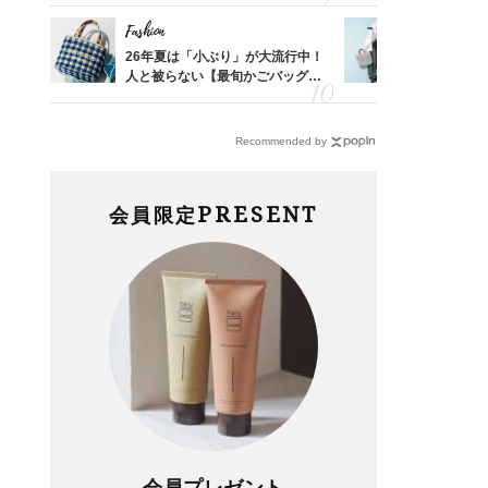
Fashion
Fashion
「53
26年夏は「小ぶり」が大流行中！
【ユニクロ
婚のリ
人と被らない【最旬かごバッグ】6
動会にちょ
でぶつ
選
温別コーデ」
Recommended by
PRESENT
会員限定
会員プレゼント