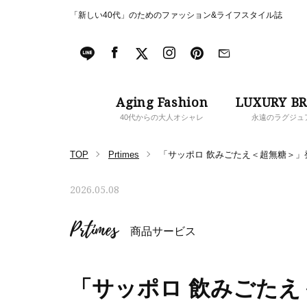
「新しい40代」のためのファッション&ライフスタイル誌
Aging Fashion
LUXURY B
40代からの大人オシャレ
永遠のラグジュ
TOP
Prtimes
「サッポロ 飲みごたえ＜超無糖＞」発
2026.05.08
Prtimes
商品サービス
「サッポロ 飲みごたえ