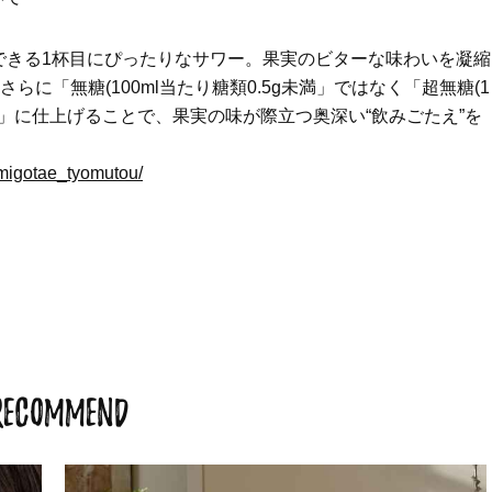
Beauty
Lifestyle
できる1杯目にぴったりなサワー。果実のビターな味わいを凝縮
まるで美容液！【ディオール プレ
梅宮アンナさんご夫婦が語る 
ステージ】新クレンザーでうるお
歳と60歳、大人同士の電撃
らに「無糖(100ml当たり糖類0.5g未満」ではなく「超無糖(1
い艶めくなめらかな素肌へ
アル」周囲が驚くほど本音
す)」に仕上げることで、果実の味が際立つ奥深い“飲みごたえ”を
かることも
omigotae_tyomutou/
RECOMMEND