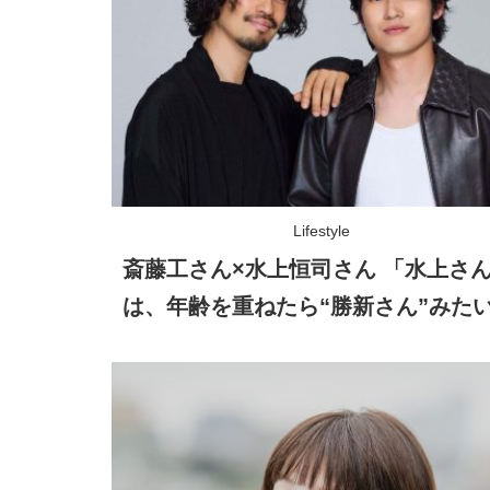
Lifestyle
斎藤工さん×水上恒司さん 「水上さ
は、年齢を重ねたら“勝新さん”みた
存在になる……!?」