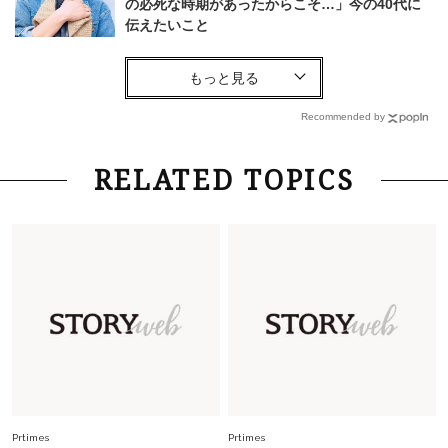
の必死な時期があったからこそ…」今の40代に
伝えたいこと
Fashion
2026.8.6
【40代コンサバ派】白Tシャツは「パール×ゴー
ルドアクセ」を合わせるのが正解！〈大野真理子
Recommended by
さん×佐藤佳菜子さん〉
Lifestyle
2026.7.29
RELATED TOPICS
「お若いですね」は褒め言葉？“若い＝美しい”と
錯覚させる社会の危うさ【上野千鶴子のジェンダ
ーレス連載22】
Lifestyle
2026.7.29
「人間、役に立たなきゃ生きてちゃいかんか？」
上野千鶴子先生が問い直す“理想の老後”の呪縛
【ジェンダー連載23】
Lifestyle
2026.8.6
26年夏の【開運アクション】は”ひと拭き”習
慣！「金運アップ→トイレ、じゃあ底上げ運
Prtimes
Prtimes
は？」