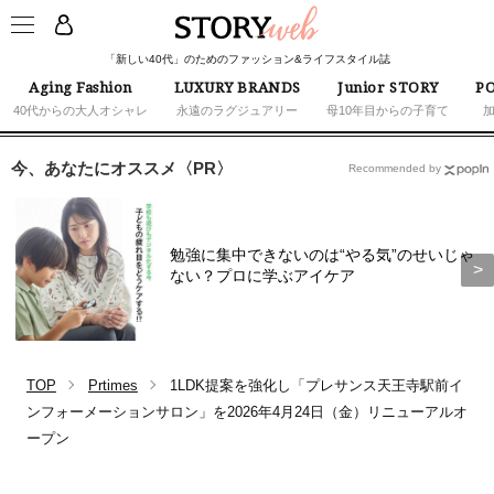
「新しい40代」のためのファッション&ライフスタイル誌
Aging Fashion
LUXURY BRANDS
Junior STORY
PO
40代からの大人オシャレ
永遠のラグジュアリー
母10年目からの子育て
今、あなたにオススメ〈PR〉
Recommended by
勉強に集中できないのは“やる気”のせいじゃ
ない？プロに学ぶアイケア
TOP
Prtimes
1LDK提案を強化し「プレサンス天王寺駅前イ
ンフォーメーションサロン」を2026年4月24日（金）リニューアルオ
ープン