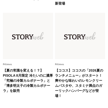
Fashion
2026.7.31
新登場
【40代のTシャツコーデ】超ビッグサイズ×きれ
いめハーフパンツでモードに昇華
Fashion
2026.7.9
スタイリストが本気で推す！40代がほどよく華
やぐ【甘め黒アイテム】3選
Fashion
2026.7.25
26年夏は「小ぶり」が大流行中！人と被らない
【最旬かごバッグ】6選
Prtimes
Prtimes
【夏の常識を変える！？】
【ココス】ココスの「2026夏の
PISOLA 8月限定 冷たいのに濃厚
ランチメニュー」がスタート！
「究極の冷製カルボナーラ」と
爽やかな味わいのレモンクリー
「博多明太子の冷製カルボナー
ムパスタや、スタミナ満点のガ
ラ」を販売
ーリックハンバーグなどが登
場！