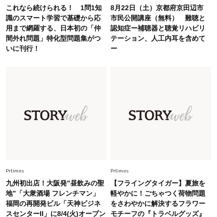
これなら続けられる！ 1問1知
8月22日（土）京都府京田辺市
Fashion
識のスマート学習で基礎から応
市民公開講座（無料） 難聴と
2026.6.12
用まで網羅する、日本初の「仲
認知症ー補聴器と聴覚リハビリ
中村ゆりさん「40代になり、やっと“仕事以外の
間外れ問題」特化型問題集がつ
テーション、人工内耳を含めて
幸福感”に目が向いた」ライフスタイルも、服も
いに刊行！
ー
Fashion
2026.7.16
白黒でもこんなに華やぐ！40代、夏の「甘めト
ップス×パンツ」コーデ〈3選〉
Fashion
2026.5.29
40代の夏通勤はこれ１着！「きちんと感」も
「オシャレ」も整うトレンドトップス〈4選〉
Fashion
Prtimes
Prtimes
2026.8.5
オシャレ40代の【ワンピ＆オールインワン】最
九州初出店！大阪発”昼飲みの聖
【フライングタイガー】夏旅を
旬着こなし3選。地味見え回避のコツは「バッグ
地”「大衆酒場 フレンチマン」
軽やかに！ごちゃつく荷物問題
選び」！
福岡の再開発ビル「天神ビジネ
をさわやかに解決するフラワー
スセンターII」に8/4(火)オープン
モチーフの『トラベルグッズ』