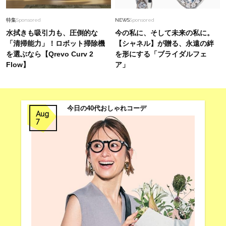
特集
Sponsored
NEWS
Sponsored
水拭きも吸引力も、圧倒的な
今の私に、そして未来の私に。
「清掃能力」！ロボット掃除機
【シャネル】が贈る、永遠の絆
を選ぶなら【Qrevo Curv 2
を形にする「ブライダルフェ
Flow】
ア」
今日の40代おしゃれコーデ
Aug
7