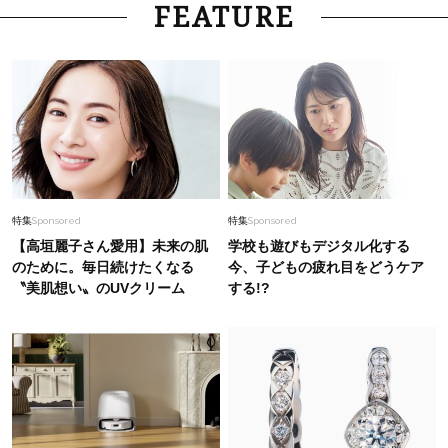
FEATURE
特集
Sponsored
特集
Sponsored
【高垣麗子さん愛用】未来の肌
学校も遊びもデジタル化する
のために。毎日続けたくなる
今、子どもの疲れ目をどうケア
〝美肌想い〟のUVクリーム
する!?