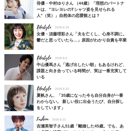
俳優・中村ゆりさん （44歳）「理想のパートナ
ーは、”ヨレヨレのTシャツ姿を見せられる
人”（笑）」自然体の恋愛観とは？
Lifestyle
2026.6.29
女優・須藤理彩さん「夫を亡くし、心身不調に。
鬱だと思っていたら…」原因がわかり自責を卒業
Lifestyle
2026.8.6
中山優馬さん「逃げ出したい朝」もあるけれど、
課題と向き合っている時間が、実は一番充実して
いる
Lifestyle
2026.6.23
夏帆さん、「35歳になった今も自分自身が一番
わからない。 新しい役に出会うたび、自分探し
をしています」
Fashion
2026.6.22
吉瀬美智子さん51歳「離婚した45歳。でも、あ