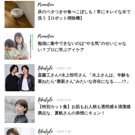
床のベタつきや食べこぼしも！常にキレイな水で
洗う【ロボット掃除機】
勉強に集中できないのは“やる気”のせいじゃな
い？プロに学ぶアイケア
Lifestyle
2026.7.22
斎藤工さん×水上恒司さん 「水上さんは、年齢を
重ねたら“勝新さん”みたいな存在になる……!?」
Lifestyle
2026.6.23
【特別カット集】お肌もお人柄も透明感＆清潔感
満点な、夏帆さんの表情にキュン！
Lifestyle
2026.7.30