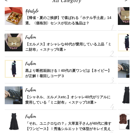
All Category
Lifestyle
【帰省・夏のご挨拶】で喜ばれる「ホテル手土産」14
選。〈価格別〉センスが伝わる逸品は？
Fashion
【エルメス】オシャレな40代が愛用している上品「ミ
ニ財布」＜スナップ6選＞
Fashion
黒より断然垢抜ける！40代の夏ワンピは【ネイビー】
が正解！着回しコーデ３
Fashion
【シャネル、エルメスetc.】オシャレ40代がリアルに
愛用している「ミニ財布」＜スナップ18選＞
Fashion
「それ、ユニクロなの？」大草直子さんが40代に推す
【ワンピース】！秀逸シルエットで体型がキレイ見え