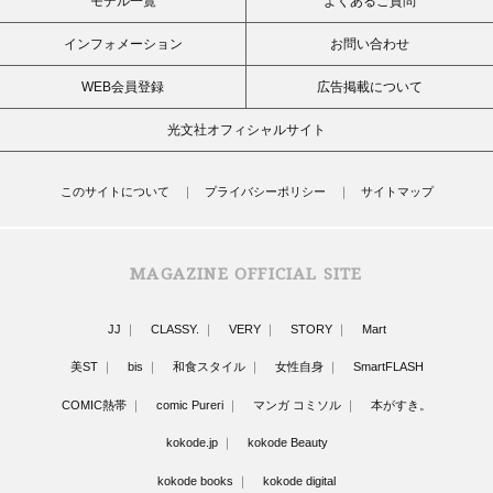
モデル一覧
よくあるご質問
インフォメーション
お問い合わせ
WEB会員登録
広告掲載について
光文社オフィシャルサイト
このサイトについて
プライバシーポリシー
サイトマップ
MAGAZINE OFFICIAL SITE
JJ
CLASSY.
VERY
STORY
Mart
美ST
bis
和食スタイル
女性自身
SmartFLASH
COMIC熱帯
comic Pureri
マンガ コミソル
本がすき。
kokode.jp
kokode Beauty
kokode books
kokode digital