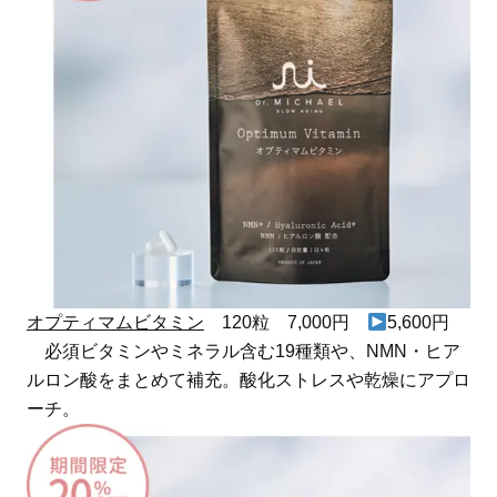
オプティマムビタミン
120粒 7,000円
5,600円
必須ビタミンやミネラル含む19種類や、NMN・ヒア
ルロン酸をまとめて補充。酸化ストレスや乾燥にアプロ
ーチ。