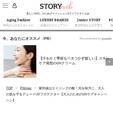
「新しい40代」のためのファッション&ライフスタイル誌
Aging Fashion
LUXURY BRANDS
Junior STORY
PO
40代からの大人オシャレ
永遠のラグジュアリー
母10年目からの子育て
今、あなたにオススメ〈PR〉
Recommended by
【汗をかく季節もベタつかず嬉しい】スキン
ケア発想のUVクリーム
TOP
Prtimes
紫外線はエイジングの敵！光を味方に、大人
の肌を守るデューイUVプロテクター【大人のためのUVケアキャンペ
ーン】