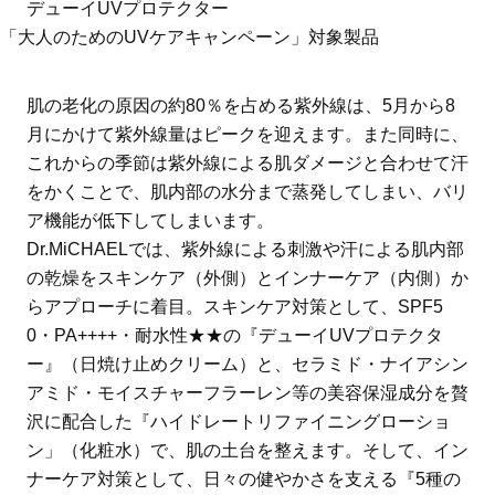
デューイUVプロテクター
「大人のためのUVケアキャンペーン」対象製品
肌の老化の原因の約80％を占める紫外線は、5月から8
月にかけて紫外線量はピークを迎えます。また同時に、
これからの季節は紫外線による肌ダメージと合わせて汗
をかくことで、肌内部の水分まで蒸発してしまい、バリ
ア機能が低下してしまいます。
Dr.MiCHAELでは、紫外線による刺激や汗による肌内部
の乾燥をスキンケア（外側）とインナーケア（内側）か
らアプローチに着目。スキンケア対策として、SPF5
0・PA++++・耐水性★★の『デューイUVプロテクタ
ー』（日焼け止めクリーム）と、セラミド・ナイアシン
アミド・モイスチャーフラーレン等の美容保湿成分を贅
沢に配合した『ハイドレートリファイニングローショ
ン」（化粧水）で、肌の土台を整えます。そして、イン
ナーケア対策として、日々の健やかさを支える『5種の