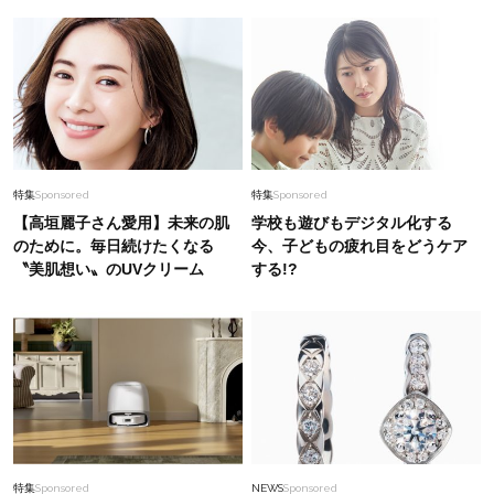
特集
Sponsored
特集
Sponsored
【高垣麗子さん愛用】未来の肌
学校も遊びもデジタル化する
のために。毎日続けたくなる
今、子どもの疲れ目をどうケア
〝美肌想い〟のUVクリーム
する!?
特集
Sponsored
NEWS
Sponsored