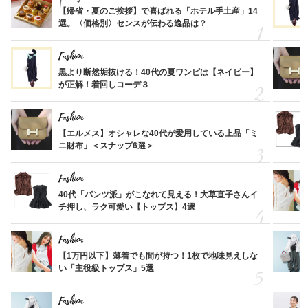
【帰省・夏のご挨拶】で喜ばれる「ホテル手土産」14
選。〈価格別〉センスが伝わる逸品は？
Fashion
黒より断然垢抜ける！40代の夏ワンピは【ネイビー】
が正解！着回しコーデ３
Fashion
【エルメス】オシャレな40代が愛用している上品「ミ
ニ財布」＜スナップ6選＞
Fashion
40代「パンツ派」がこなれて見える！大草直子さんイ
チ押し、ラク可愛い【トップス】4選
Fashion
【1万円以下】薄着でも間が持つ！1枚で地味見えしな
い「主役級トップス」5選
Fashion