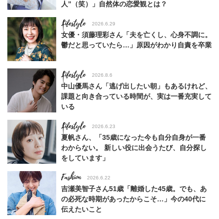
人”（笑）」自然体の恋愛観とは？
Lifestyle
2026.6.29
女優・須藤理彩さん「夫を亡くし、心身不調に。
鬱だと思っていたら…」原因がわかり自責を卒業
Lifestyle
2026.8.6
中山優馬さん「逃げ出したい朝」もあるけれど、
課題と向き合っている時間が、実は一番充実して
いる
Lifestyle
2026.6.23
夏帆さん、「35歳になった今も自分自身が一番
わからない。 新しい役に出会うたび、自分探し
をしています」
Fashion
2026.6.22
吉瀬美智子さん51歳「離婚した45歳。でも、あ
の必死な時期があったからこそ…」今の40代に
伝えたいこと