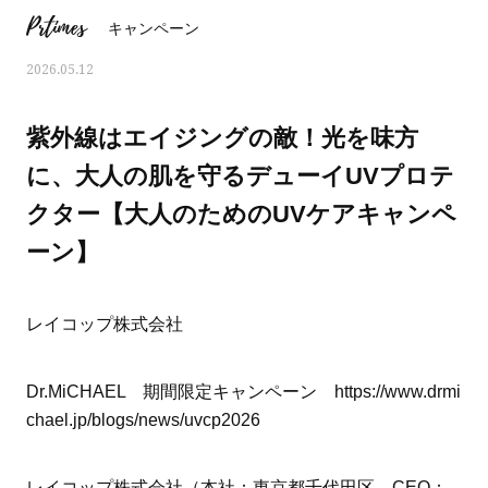
Prtimes
キャンペーン
2026.05.12
紫外線はエイジングの敵！光を味方
に、大人の肌を守るデューイUVプロテ
クター【大人のためのUVケアキャンペ
ーン】
レイコップ株式会社
ママとパパに贈る「ジェンダーレ
人気の40代髪型・ヘア
Dr.MiCHAEL 期間限定キャンペーン https://www.drmi
ス学」
タログ
chael.jp/blogs/news/uvcp2026
レイコップ株式会社（本社：東京都千代田区、CEO：