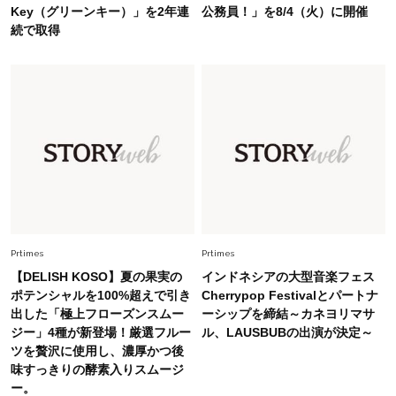
Key（グリーンキー）」を2年連
公務員！」を8/4（火）に開催
中村ゆりさん「40代になり、やっと“仕事以外の
続で取得
幸福感”に目が向いた」ライフスタイルも、服も
Fashion
2026.7.16
白黒でもこんなに華やぐ！40代、夏の「甘めト
ップス×パンツ」コーデ〈3選〉
Fashion
2026.5.29
40代の夏通勤はこれ１着！「きちんと感」も
「オシャレ」も整うトレンドトップス〈4選〉
Prtimes
Prtimes
Fashion
2026.5.29
【DELISH KOSO】夏の果実の
インドネシアの大型音楽フェス
今、40代の「メガネ＆サングラス」のトレンド
ポテンシャルを100%超えで引き
Cherrypop Festivalとパートナ
に更新あり！“黒ぶち以外”が新定番に
出した「極上フローズンスムー
ーシップを締結～カネヨリマサ
ジー」4種が新登場！厳選フルー
ル、LAUSBUBの出演が決定～
ツを贅沢に使用し、濃厚かつ後
Fashion
2026.8.5
味すっきりの酵素入りスムージ
オシャレ40代の【ワンピ＆オールインワン】最
ー。