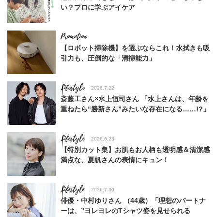
い？プロに学ぶアイケア
【ロボット掃除機】を選ぶならこれ！水拭きも吸
引力も、圧倒的な「清掃能力」
Lifestyle
2026.7.22
斎藤工さん×水上恒司さん 「水上さんは、年齢を
重ねたら“勝新さん”みたいな存在になる……!?」
Lifestyle
2026.6.23
【特別カット集】お肌もお人柄も透明感＆清潔感
満点な、夏帆さんの表情にキュン！
Lifestyle
2026.7.30
俳優・中村ゆりさん （44歳）「理想のパートナ
ーは、”ヨレヨレのTシャツ姿を見せられる