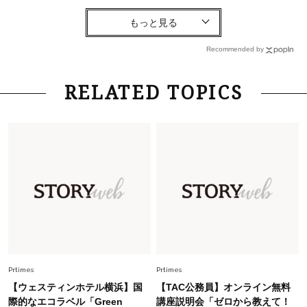
Fashion
2026.8.6
【40代コンサバ派】白Tシャツは「パール×ゴー
ルドアクセ」を合わせるのが正解！〈大野真理子
Recommended by
さん×佐藤佳菜子さん〉
Lifestyle
2026.7.29
RELATED TOPICS
「お若いですね」は褒め言葉？“若い＝美しい”と
錯覚させる社会の危うさ【上野千鶴子のジェンダ
ーレス連載22】
Lifestyle
2026.8.6
26年夏の【開運アクション】は”ひと拭き”習
慣！「金運アップ→トイレ、じゃあ底上げ運
は？」
Lifestyle
2026.5.22
梅宮アンナさん 電撃婚から1年、家族の価値観
を育み中「理想の暮らしよりも今の心地よさを選
Prtimes
Prtimes
んだ」
【ウェスティンホテル横浜】国
【TAC公務員】オンライン無料
Fashion
際的なエコラベル「Green
講座説明会「ゼロから教えて！
2026.6.12