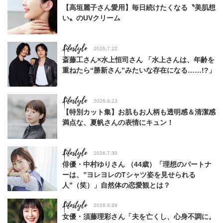
【高垣麗子さん愛用】毎日続けたくなる〝美肌想
い〟のUVクリーム
Lifestyle
2026.7.22
斎藤工さん×水上恒司さん 「水上さんは、年齢を
重ねたら“勝新さん”みたいな存在になる……!?」
Lifestyle
2026.6.23
【特別カット集】お肌もお人柄も透明感＆清潔感
満点な、夏帆さんの表情にキュン！
Lifestyle
2026.7.30
俳優・中村ゆりさん （44歳）「理想のパートナ
ーは、”ヨレヨレのTシャツ姿を見せられる
人”（笑）」自然体の恋愛観とは？
Lifestyle
2026.6.29
女優・須藤理彩さん「夫を亡くし、心身不調に。