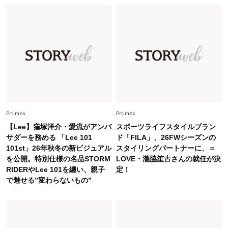
Fashion
2026.7.31
【40代のTシャツコーデ】超ビッグサイズ×きれ
いめハーフパンツでモードに昇華
Fashion
2026.6.25
毎日忙しい40代が頼れる！無難に見えない【ひ
とくせ黒ワンピ】〈5選〉
Fashion
Prtimes
Prtimes
2026.7.9
スタイリストが本気で推す！40代がほどよく華
【Lee】窪塚洋介・愛流がアンバ
スポーツライフスタイルブラン
やぐ【甘め黒アイテム】3選
サダーを務める 「Lee 101
ド「FILA」、26FWシーズンの
101st」26年秋冬の新ビジュアル
スタイリングパートナーに、＝
を公開。特別仕様の名品STORM
LOVE・瀧脇笙古さんの就任が決
Fashion
2026.7.25
RIDERやLee 101を纏い、親子
定！
26年夏は「小ぶり」が大流行中！人と被らない
で魅せる”変わらないもの”
【最旬かごバッグ】6選
Fashion
2026.7.26