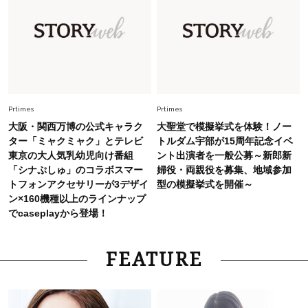
【猛暑でもきれい見え】40代が手放せない「黒
ワンピ」5選
Fashion
2026.7.2
【40代夏コーデ】猛暑でも快適＆上品に！体型
カバーも叶う厳選アイテム〈13選〉
Prtimes
Prtimes
大阪・関西万博の公式キャラク
大聖堂で模擬挙式を体験！ノー
ター「ミャクミャク」とテレビ
トルダム宇部が15周年記念イベ
東京の大人気乳幼児向け番組
ント出演者を一般公募～新郎新
「シナぷしゅ」のコラボスマー
婦役・両親役を募集、地域参加
トフォンアクセサリーが3デザイ
型の模擬挙式を開催～
ン×160機種以上のラインナップ
でcaseplayから登場！
FEATURE