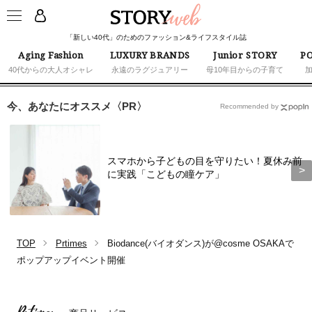
「新しい40代」のためのファッション&ライフスタイル誌
Aging Fashion
LUXURY BRANDS
Junior STORY
PO
40代からの大人オシャレ
永遠のラグジュアリー
母10年目からの子育て
今、あなたにオススメ〈PR〉
Recommended by
スマホから子どもの目を守りたい！夏休み前
に実践「こどもの瞳ケア」
TOP
Prtimes
Biodance(バイオダンス)が@cosme OSAKAで
ポップアップイベント開催