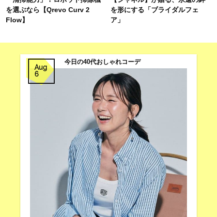
を選ぶなら【Qrevo Curv 2
を形にする「ブライダルフェ
Flow】
ア」
今日の40代おしゃれコーデ
Aug
6