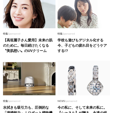
特集
Sponsored
特集
Sponsored
【高垣麗子さん愛用】未来の肌
学校も遊びもデジタル化する
のために。毎日続けたくなる
今、子どもの疲れ目をどうケア
〝美肌想い〟のUVクリーム
する!?
特集
Sponsored
NEWS
Sponsored
水拭きも吸引力も、圧倒的な
今の私に、そして未来の私に。
「清掃能力」！ロボット掃除機
【シャネル】が贈る、永遠の絆