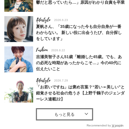
鬱だと思っていたら…」原因がわかり自責を卒業
Lifestyle
2026.6.23
夏帆さん、「35歳になった今も自分自身が一番
わからない。 新しい役に出会うたび、自分探し
をしています」
Fashion
2026.6.22
吉瀬美智子さん51歳「離婚した45歳。でも、あ
の必死な時期があったからこそ…」今の40代に
伝えたいこと
Lifestyle
2026.7.29
「お若いですね」は褒め言葉？“若い＝美しい”と
錯覚させる社会の危うさ【上野千鶴子のジェンダ
ーレス連載22】
Fashion
2026.6.12
中村ゆりさん「40代になり、やっと“仕事以外の
幸福感”に目が向いた」ライフスタイルも、服も
Recommended by