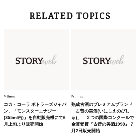
Fashion
2026.7.16
RELATED TOPICS
白黒でもこんなに華やぐ！40代、夏の「甘めト
ップス×パンツ」コーデ〈3選〉
Fashion
2026.5.29
40代の夏通勤はこれ１着！「きちんと感」も
「オシャレ」も整うトレンドトップス〈4選〉
Fashion
2026.6.26
初夏はこれさえあれば！40代は【淡色ワンピ】
で即涼しげ＆上品見え〈3選〉
Prtimes
Prtimes
コカ・コーラ ボトラーズジャパ
熟成古酒のプレミアムブランド
Fashion
ン、「モンスターエナジー
「古昔の美酒(いにしえのびし
2026.8.5
(355ml缶)」を自動販売機にて6
ゅ)」 ２つの国際コンクールで
オシャレ40代の【ワンピ＆オールインワン】最
月上旬より販売開始
金賞受賞『古昔の美酒1998』 7
旬着こなし3選。地味見え回避のコツは「バッグ
月2日販売開始
選び」！