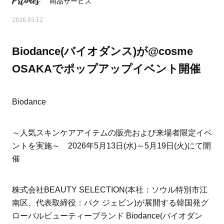
Prtimes
商品サービス
2026.05.12
Biodance(バイオダンス)が@cosme
OSAKAでポップアップイベント開催
Biodance
～人気スキンケアアイテムの販売および来場者限定イベ
ントを実施～ 2026年5月13日(水)～5月19日(火)にて開
催
おすす
ママとパパに贈る「ジェンダーレ
人気の40代髪型・ヘア
ス学」
タログ
株式会社BEAUTY SELECTION(本社：ソウル特別市江
南区、代表取締役：パク ジェビン)が展開する韓国発グ
ローバルビューティーブランド Biodance(バイオダン