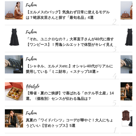
Fashion
【エルメスのバッグ】気負わず日常に使えるモデル
は？蛯原友里さんと探す「最旬名品」4選
Fashion
「それ、ユニクロなの？」大草直子さんが40代に推す
【ワンピース】！秀逸シルエットで体型がキレイ見え
Fashion
【シャネル、エルメスetc.】オシャレ40代がリアルに
愛用している「ミニ財布」＜スナップ18選＞
Lifestyle
【帰省・夏のご挨拶】で喜ばれる「ホテル手土産」14
選。〈価格別〉センスが伝わる逸品は？
Fashion
真夏の「ワイドパンツ」コーデが華やぐ！大人にちょ
うどいい【甘めトップス】5選