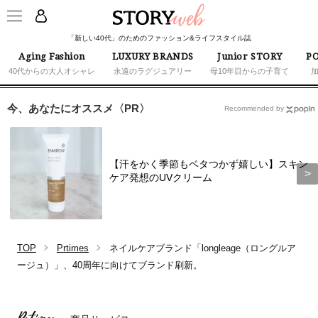
「新しい40代」のためのファッション&ライフスタイル誌
Aging Fashion
LUXURY BRANDS
Junior STORY
PO
40代からの大人オシャレ
永遠のラグジュアリー
母10年目からの子育て
今、あなたにオススメ〈PR〉
Recommended by
【汗をかく季節もベタつかず嬉しい】スキン
ケア発想のUVクリーム
TOP
Prtimes
ネイルケアブランド「longleage（ロングルア
ージュ）」、40周年に向けてブランド刷新。