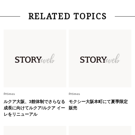
は？」
Fashion
2026.6.12
RELATED TOPICS
中村ゆりさん「40代になり、やっと“仕事以外の
幸福感”に目が向いた」ライフスタイルも、服も
Fashion
2026.7.16
白黒でもこんなに華やぐ！40代、夏の「甘めト
ップス×パンツ」コーデ〈3選〉
Fashion
2026.5.29
40代の夏通勤はこれ１着！「きちんと感」も
「オシャレ」も整うトレンドトップス〈4選〉
Prtimes
Prtimes
ルクア大阪、3館体制でさらなる
モクシー大阪本町にて夏季限定
Fashion
成長に向けてルクア/ルクア イー
販売
2026.6.26
レをリニューアル
初夏はこれさえあれば！40代は【淡色ワンピ】
で即涼しげ＆上品見え〈3選〉