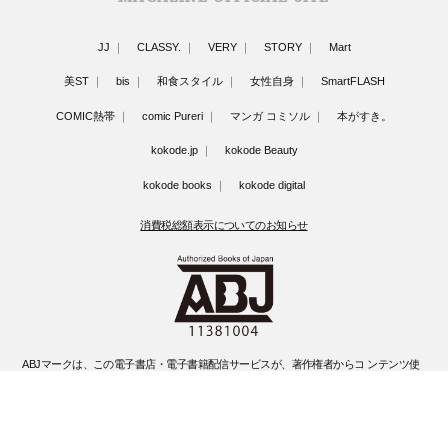
JJ
CLASSY.
VERY
STORY
Mart
美ST
bis
和食スタイル
女性自身
SmartFLASH
COMIC熱帯
comic Pureri
マンガ コミソル
本がすき。
kokode.jp
kokode Beauty
kokode books
kokode digital
消費税総額表示についてのお知らせ
ABJマークは、この電子書店・電子書籍配信サービスが、著作権者からコ ンテンツ使
用許諾を得た正規版配信サービスであることを示す登録商標(登録 番号 第6091713号)
です。
ABJマークの詳細、ABJマークを掲示しているサービスの一覧はこちらです。
https://aebs.or.jp/