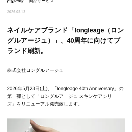
Prtimes
商品サービス
2026.05.13
ネイルケアブランド「longleage（ロン
グルアージュ）」、40周年に向けてブ
ランド刷新。
株式会社ロングルアージュ
2026年5月23日(土)、「longleage 40th Anniversary」の
第一弾として「ロングルアージュ スキンケアシリー
ママとパパに贈る「ジェンダーレ
人気の40代髪型・ヘア
ズ」をリニューアル発売致します。
ス学」
タログ