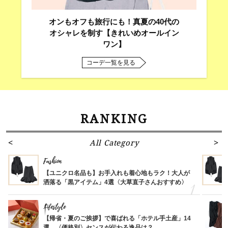
オンもオフも旅行にも！真夏の40代の
オシャレを制す【きれいめオールイン
ワン】
コーデ一覧を見る
RANKING
All Category
Fashion
【ユニクロ名品も】お手入れも着心地もラク！大人が
洒落る「黒アイテム」4選〈大草直子さんおすすめ〉
Lifestyle
【帰省・夏のご挨拶】で喜ばれる「ホテル手土産」14
選。〈価格別〉センスが伝わる逸品は？