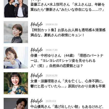
斎藤工さん×水上恒司さん 「水上さんは、年齢を
重ねたら“勝新さん”みたいな存在になる……!?」
Lifestyle
2026.6.23
【特別カット集】お肌もお人柄も透明感＆清潔感
満点な、夏帆さんの表情にキュン！
Lifestyle
2026.7.30
俳優・中村ゆりさん （44歳）「理想のパートナ
ーは、”ヨレヨレのTシャツ姿を見せられる
人”（笑）」自然体の恋愛観とは？
Lifestyle
2026.6.29
女優・須藤理彩さん「夫を亡くし、心身不調に。
鬱だと思っていたら…」原因がわかり自責を卒業
Lifestyle
2026.8.6
中山優馬さん「逃げ出したい朝」もあるけれど、