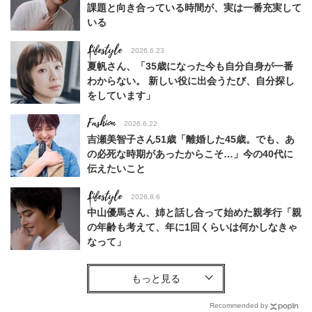
課題と向き合っている時間が、実は一番充実して
いる
Lifestyle
2026.6.23
夏帆さん、「35歳になった今も自分自身が一番
わからない。 新しい役に出会うたび、自分探し
をしています」
Fashion
2026.6.22
吉瀬美智子さん51歳「離婚した45歳。でも、あ
の必死な時期があったからこそ…」今の40代に
伝えたいこと
Lifestyle
2026.8.6
中山優馬さん、姉と話し合って始めた親孝行「親
の年齢も考えて、年に1回くらいは何かしなきゃ
なって」
Lifestyle
2026.8.6
26年夏の【開運アクション】は”ひと拭き”習
慣！「金運アップ→トイレ、じゃあ底上げ運
Recommended by