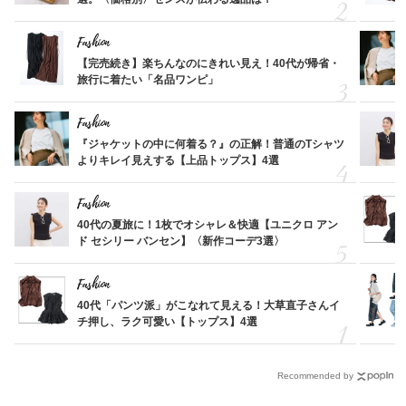
Fashion
【完売続き】楽ちんなのにきれい見え！40代が帰省・
旅行に着たい「名品ワンピ」
Fashion
『ジャケットの中に何着る？』の正解！普通のTシャツ
よりキレイ見えする【上品トップス】4選
Fashion
40代の夏旅に！1枚でオシャレ＆快適【ユニクロ アン
ド セシリー バンセン】〈新作コーデ3選〉
Fashion
40代「パンツ派」がこなれて見える！大草直子さんイ
チ押し、ラク可愛い【トップス】4選
Recommended by