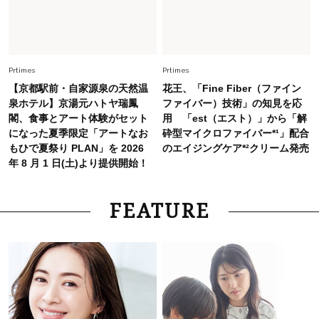
【40代夏コーデ】猛暑でも快適＆上品に！体型
カバーも叶う厳選アイテム〈13選〉
Fashion
2026.7.27
Prtimes
Prtimes
どんな顔タイプにも合う！40代にカジュアルす
【京都駅前・自家源泉の天然温
花王、「Fine Fiber（ファイン
ぎない【キャップ＆ハット】4選
泉ホテル】京湯元ハトヤ瑞鳳
ファイバー）技術」の知見を応
閣、食事とアート体験がセット
用 「est（エスト）」から「解
になった夏季限定「アートなお
砕型マイクロファイバー*¹」配合
もひで夏祭り PLAN」を 2026
のエイジングケア*²クリーム発売
年 8 月 1 日(土)より提供開始！
FEATURE