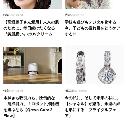
特集
Sponsored
特集
Sponsored
【高垣麗子さん愛用】未来の肌
学校も遊びもデジタル化する
のために。毎日続けたくなる
今、子どもの疲れ目をどうケア
〝美肌想い〟のUVクリーム
する!?
特集
Sponsored
NEWS
Sponsored
水拭きも吸引力も、圧倒的な
今の私に、そして未来の私に。
「清掃能力」！ロボット掃除機
【シャネル】が贈る、永遠の絆
を選ぶなら【Qrevo Curv 2
を形にする「ブライダルフェ
Flow】
ア」