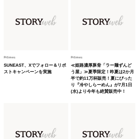
Fashion
2026.5.29
今、40代の「メガネ＆サングラス」のトレンド
に更新あり！“黒ぶち以外”が新定番に
Fashion
2026.8.5
オシャレ40代の【ワンピ＆オールインワン】最
旬着こなし3選。地味見え回避のコツは「バッグ
選び」！
Prtimes
Prtimes
SUNEAST、Xでフォロー＆リポ
≪姫路濃厚豚骨「ラー麺ずんど
Fashion
2026.7.9
ストキャンペーンを実施
う屋」≫夏季限定！昨夏は2か月
スタイリストが本気で推す！40代がほどよく華
半で約11万杯販売！夏にぴった
やぐ【甘め黒アイテム】3選
り『冷やしらーめん』が7月1日
(水)より今年も絶賛販売中！
Fashion
2026.7.25
26年夏は「小ぶり」が大流行中！人と被らない
【最旬かごバッグ】6選
Fashion
2026.7.2