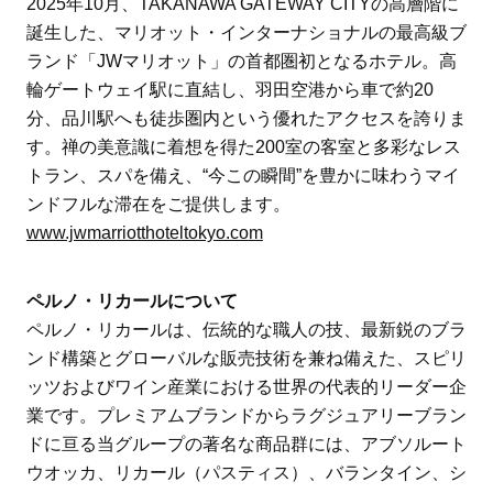
2025年10月、TAKANAWA GATEWAY CITYの高層階に
誕生した、マリオット・インターナショナルの最高級ブ
ランド「JWマリオット」の首都圏初となるホテル。高
輪ゲートウェイ駅に直結し、羽田空港から車で約20
分、品川駅へも徒歩圏内という優れたアクセスを誇りま
す。禅の美意識に着想を得た200室の客室と多彩なレス
トラン、スパを備え、“今この瞬間”を豊かに味わうマイ
ンドフルな滞在をご提供します。
www.jwmarriotthoteltokyo.com
ペルノ・リカールについて
ペルノ・リカールは、伝統的な職人の技、最新鋭のブラ
ンド構築とグローバルな販売技術を兼ね備えた、スピリ
ッツおよびワイン産業における世界の代表的リーダー企
業です。プレミアムブランドからラグジュアリーブラン
ドに亘る当グループの著名な商品群には、アブソルート
ウオッカ、リカール（パスティス）、バランタイン、シ