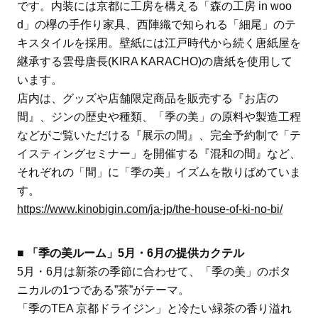
です。内装には京都に工房を構える「森の工房 in woo
d」の欅の手作り家具、西陣織で知られる「細尾」のテ
キスタイルを採用。壁紙には江戸時代から続く唐紙屋を
継承する雲母唐長(KIRA KARACHO)の唐紙を使用して
います。
店内は、グッズや店舗限定商品を販売する『お店の
間』、ジンの歴史や種類、「季の美」の原料や製造工程
などがご覧いただける『展示の間』、完全予約制で「テ
イスティングセミナー」を開催する『混和の間』など、
それぞれの「間」に「季の美」イズムを散りばめていま
す。
https://www.kinobigin.com/ja-jp/the-house-of-ki-no-bi/
■ 「季の美ルーム」5月・6月の提供カクテル
5月・6月は新茶の季節に合わせて、「季の美」のボタ
ニカルの1つである”茶”がテーマ。
「季のTEA 京都ドライジン」と冷たい緑茶の香り溢れ