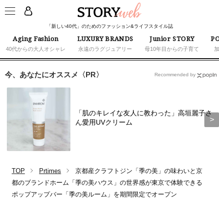
「新しい40代」のためのファッション&ライフスタイル誌
Aging Fashion
LUXURY BRANDS
Junior STORY
PO
40代からの大人オシャレ
永遠のラグジュアリー
母10年目からの子育て
今、あなたにオススメ〈PR〉
Recommended by
「肌のキレイな友人に教わった」高垣麗子さ
ん愛用UVクリーム
TOP
Prtimes
京都産クラフトジン「季の美」の味わいと京
都のブランドホーム「季の美ハウス」の世界感が東京で体験できる
ポップアップバー「季の美ルーム」を期間限定でオープン