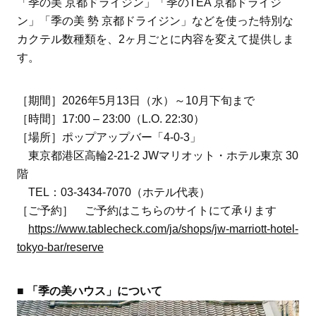
「季の美 京都ドライジン」「季のTEA 京都ドライジ
ン」「季の美 勢 京都ドライジン」などを使った特別な
カクテル数種類を、2ヶ月ごとに内容を変えて提供しま
す。
［期間］2026年5月13日（水）～10月下旬まで
［時間］17:00 – 23:00（L.O. 22:30）
［場所］ポップアップバー「4-0-3」
東京都港区高輪2-21-2 JWマリオット・ホテル東京 30
階
TEL：03-3434-7070（ホテル代表）
［ご予約］ ご予約はこちらのサイトにて承ります
https://www.tablecheck.com/ja/shops/jw-marriott-hotel-
tokyo-bar/reserve
■ 「季の美ハウス」について