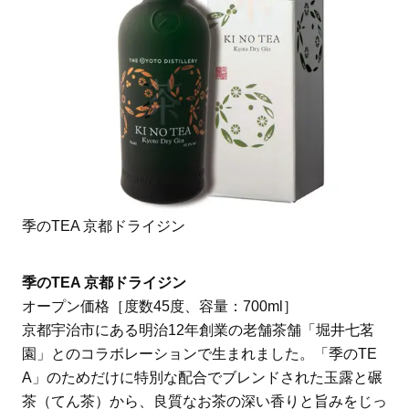
季のTEA 京都ドライジン
季のTEA 京都ドライジン
オープン価格［度数45度、容量：700ml］
京都宇治市にある明治12年創業の老舗茶舗「堀井七茗
園」とのコラボレーションで生まれました。「季のTE
A」のためだけに特別な配合でブレンドされた玉露と碾
茶（てん茶）から、良質なお茶の深い香りと旨みをじっ