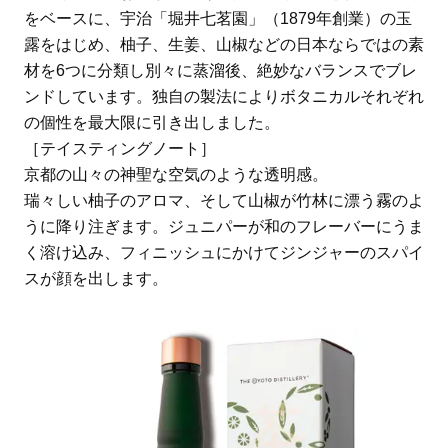
をベースに、宇治「堀井七茗園」（1879年創業）の玉
露をはじめ、柚子、生姜、山椒などの日本ならではの素
材を6つに分類し別々に蒸溜後、絶妙なバランスでブレ
ンドしています。独自の製法によりボタニカルそれぞれ
の個性を最大限に引き出しました。
［テイスティングノート］
京都の山々の神聖な空気のような透明感。
瑞々しい柚子のアロマ、そして山椒が竹林に漂う霧のよ
うに降り注ぎます。ジュニパーが和のフレーバーにうま
く溶け込み、フィニッシュにかけてジンジャーのスパイ
スが顔を出します。