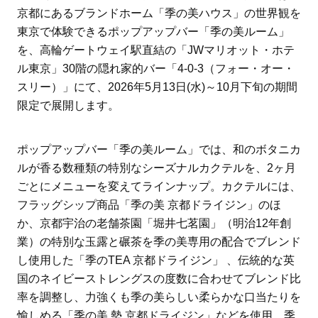
京都にあるブランドホーム「季の美ハウス」の世界観を
東京で体験できるポップアップバー「季の美ルーム」
を、高輪ゲートウェイ駅直結の「JWマリオット・ホテ
ル東京」30階の隠れ家的バー「4-0-3（フォー・オー・
スリー）」にて、2026年5月13日(水)～10月下旬の期間
限定で展開します。
ポップアップバー「季の美ルーム」では、和のボタニカ
ルが香る数種類の特別なシーズナルカクテルを、2ヶ月
ごとにメニューを変えてラインナップ。カクテルには、
フラッグシップ商品「季の美 京都ドライジン」のほ
か、京都宇治の老舗茶園「堀井七茗園」（明治12年創
業）の特別な玉露と碾茶を季の美専用の配合でブレンド
し使用した「季のTEA 京都ドライジン」 、伝統的な英
国のネイビーストレングスの度数に合わせてブレンド比
率を調整し、力強くも季の美らしい柔らかな口当たりを
愉しめる「季の美 勢 京都ドライジン」などを使用。季