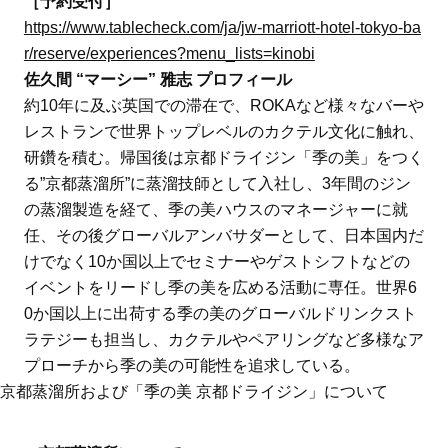
［予約受付］
https://www.tablecheck.com/ja/jw-marriott-hotel-tokyo-ba
r/reserve/experiences?menu_lists=kinobi
佐久間 “マーシー” 雅志 プロフィール
約10年に及ぶ英国での滞在で、ROKAなど様々なバーや
レストランで世界トップレベルのカクテル文化に触れ、
研鑽を積む。帰国後は京都ドライジン「季の美」をつく
る”京都蒸溜所”に蒸溜技師として入社し、3年間のジン
の蒸溜製造を経て、季の美ハウスのマネージャーに就
任、その後グローバルアンバサダーとして、日本国内だ
けでなく10か国以上でセミナーやゲストシフトなどの
イベントをリードし季の美を広める活動に専任。世界6
0か国以上に出荷する季の美のグローバルドリンクスト
ラテジーも担当し、カクテルやペアリングなど多様なア
プローチから季の美の可能性を追求している。
京都蒸溜所および「季の美 京都ドライジン」について