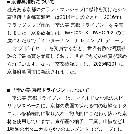
■ 京都蒸溜所について
歴史ある京都のクラフトマンシップに感銘を受けたジン
蒸溜所「京都蒸溜所」は2014年に設立され、2016年に
フラッグシップ商品「季の美 京都ドライジン」を発売
しました。京都蒸溜所は、IWSC2018、IWSC2021の二
度にわたりで「インターナショナル ジン プロデューサ
ー オブ ザ イヤー」を受賞するなど、世界有数の酒類品
評会で最高賞を受賞しており、世界でもその品質が認め
られています。なお「京都蒸溜所」は、2025年10月に
京都府亀岡市に新設されました。
■ 「季の美 京都ドライジン」について
「季の美 京都ドライジン」は、マイルドなお米のスピ
リッツをベースに、京都の農園で採れる旬の新鮮なボタ
ニカルを積極的に取り入れ、徹底的にこだわり抜いた素
材を使用しています。京都産の柚子、玉露、山椒など1
1種類のボタニカルを6つのエレメント（グループ）に