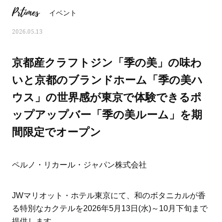
Prtimes
イベント
2026.05.13
京都産クラフトジン「季の美」の味わ
いと京都のブランドホーム「季の美ハ
ウス」の世界感が東京で体験できるポ
ップアップバー「季の美ルーム」を期
間限定でオープン
ペルノ・リカール・ジャパン株式会社
ママとパパに贈る「ジェンダーレ
人気の40代髪型・ヘア
ス学」
タログ
JWマリオット・ホテル東京にて、和のボタニカルが香
る特別なカクテルを2026年5月13日(水)～10月下旬まで
提供します