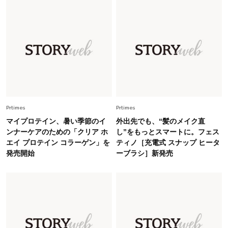
「オシャレ」も整うトレンドトップス〈4選〉
Fashion
2026.6.26
初夏はこれさえあれば！40代は【淡色ワンピ】
で即涼しげ＆上品見え〈3選〉
Fashion
2026.5.29
今、40代の「メガネ＆サングラス」のトレンド
に更新あり！“黒ぶち以外”が新定番に
Prtimes
Prtimes
マイプロテイン、暑い季節のイ
外出先でも、“髪のメイク直
ンナーケアのための「クリア ホ
し”をもっとスマートに。フェス
Fashion
2026.8.5
エイ プロテイン コラーゲン」を
ティノ［充電式 スナップ ヒータ
オシャレ40代の【ワンピ＆オールインワン】最
発売開始
ーブラシ］新発売
旬着こなし3選。地味見え回避のコツは「バッグ
選び」！
Fashion
2026.7.31
【40代のTシャツコーデ】超ビッグサイズ×きれ
いめハーフパンツでモードに昇華