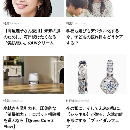
特集
Sponsored
特集
Sponsored
【高垣麗子さん愛用】未来の肌
学校も遊びもデジタル化する
のために。毎日続けたくなる
今、子どもの疲れ目をどうケア
〝美肌想い〟のUVクリーム
する!?
特集
Sponsored
NEWS
Sponsored
水拭きも吸引力も、圧倒的な
今の私に、そして未来の私に。
「清掃能力」！ロボット掃除機
【シャネル】が贈る、永遠の絆
を選ぶなら【Qrevo Curv 2
を形にする「ブライダルフェ
Flow】
ア」