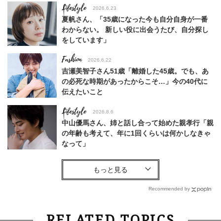
Lifestyle
2026.6.23
夏帆さん、「35歳になった今も自分自身が一番
わからない。 新しい役に出会うたび、自分探し
をしています」
Fashion
2026.6.22
吉瀬美智子さん51歳「離婚した45歳。でも、あ
の必死な時期があったからこそ…」今の40代に
伝えたいこと
Lifestyle
2026.8.6
中山優馬さん、姉と話し合って始めた親孝行「親
の年齢も考えて、年に1回くらいは何かしなきゃ
なって」
Lifestyle
2026.7.29
「お若いですね」は褒め言葉？“若い＝美しい”と
錯覚させる社会の危うさ【上野千鶴子のジェンダ
Recommended by
ーレス連載22】
Lifestyle
2026.8.6
RELATED TOPICS