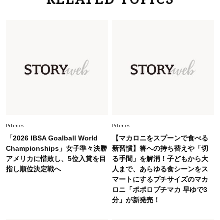
26年夏の【開運アクション】は”ひと拭き”習
慣！「金運アップ→トイレ、じゃあ底上げ運
は？」
Lifestyle
2026.5.22
梅宮アンナさん 電撃婚から1年、家族の価値観
を育み中「理想の暮らしよりも今の心地よさを選
んだ」
Fashion
2026.6.12
中村ゆりさん「40代になり、やっと“仕事以外の
幸福感”に目が向いた」ライフスタイルも、服も
Prtimes
Prtimes
「2026 IBSA Goalball World
【マカロニをスプーンで食べる
Fashion
Championships」女子準々決勝
新習慣】箸への持ち替えや「切
2026.7.16
アメリカに惜敗し、5位入賞を目
る手間」を解消！子どもから大
白黒でもこんなに華やぐ！40代、夏の「甘めト
指し順位決定戦へ
人まで、あらゆる食シーンをス
ップス×パンツ」コーデ〈3選〉
マートにするプチサイズのマカ
ロニ「ポポロプチマカ 早ゆで3
Fashion
分」が新発売！
2026.5.29
40代の夏通勤はこれ１着！「きちんと感」も