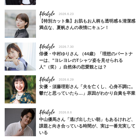
Lifestyle
2026.6.23
【特別カット集】お肌もお人柄も透明感＆清潔感
満点な、夏帆さんの表情にキュン！
Lifestyle
2026.7.30
俳優・中村ゆりさん （44歳）「理想のパートナ
ーは、”ヨレヨレのTシャツ姿を見せられる
人”（笑）」自然体の恋愛観とは？
Lifestyle
2026.6.29
女優・須藤理彩さん「夫を亡くし、心身不調に。
鬱だと思っていたら…」原因がわかり自責を卒業
Lifestyle
2026.8.6
中山優馬さん「逃げ出したい朝」もあるけれど、
課題と向き合っている時間が、実は一番充実して
いる