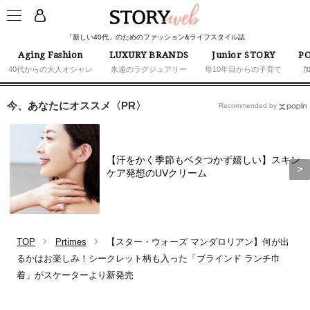
「新しい40代」のためのファッション&ライフスタイル誌
Aging Fashion
LUXURY BRANDS
Junior STORY
PO
40代からの大人オシャレ
永遠のラグジュアリー
母10年目からの子育て
今、あなたにオススメ〈PR〉
Recommended by
【汗をかく季節もベタつかず嬉しい】スキン
ケア発想のUVクリーム
TOP
Prtimes
【スター・ウォーズ マンダロリアン】何が出
るかはお楽しみ！シークレット柄も入った「ブラインド ランチ巾
着」がスケーターより新発売