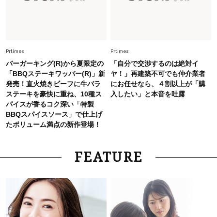
Fashion
2026.7.9
スタイリストが本気で推す！40代がほどよく華
やぐ【甘め黒アイテム】3選
Prtimes
Prtimes
バーガーキング(R)から夏限定の
「自分で交渉するのは絶対イ
「BBQステーキワッパー(R)」新
ヤ！」再建築不可でも仲介業者
発売！直火焼きビーフに牛バラ
にお任せなら、４割以上が「購
ステーキを豪快に重ね、10種ス
入したい」と本音を吐露
パイスが香るコク深い「特製
BBQスパイスソース」で仕上げ
たボリューム満点の新作登場！
FEATURE