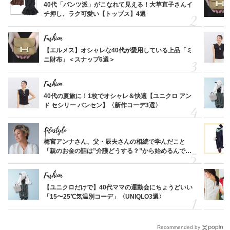
40代「パンツ派」がこなれて見える！大草直子さんイ
チ押し、ラク可愛い【トップス】4選
Fashion
【エルメス】オシャレな40代が愛用している上品「ミ
ニ財布」＜スナップ6選＞
Fashion
40代の夏旅に！1枚でオシャレ＆快適【ユニクロ アン
ド セシリー バンセン】〈新作コーデ3選〉
Lifestyle
梅宮アンナさん、父・辰夫さんの相続で学んだこと
「親のお金の話は”介護どうする？”から始めるんで
す」父・辰夫さんの相続で学んだこと
Fashion
【ユニクロだけで】40代ママの運動会にちょうどいい
「15〜25℃気温別コーデ」〈UNIQLO3選〉
Recommended by