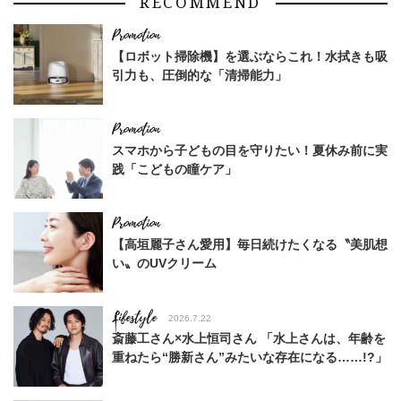
RECOMMEND
【ロボット掃除機】を選ぶならこれ！水拭きも吸
引力も、圧倒的な「清掃能力」
スマホから子どもの目を守りたい！夏休み前に実
践「こどもの瞳ケア」
【高垣麗子さん愛用】毎日続けたくなる〝美肌想
い〟のUVクリーム
Lifestyle
2026.7.22
斎藤工さん×水上恒司さん 「水上さんは、年齢を
重ねたら“勝新さん”みたいな存在になる……!?」