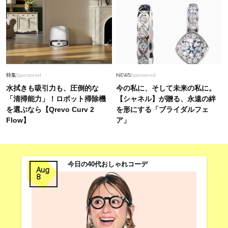
特集
Sponsored
NEWS
Sponsored
水拭きも吸引力も、圧倒的な
今の私に、そして未来の私に。
「清掃能力」！ロボット掃除機
【シャネル】が贈る、永遠の絆
を選ぶなら【Qrevo Curv 2
を形にする「ブライダルフェ
Flow】
ア」
今日の40代おしゃれコーデ
Aug
8