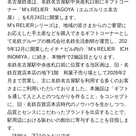
名古屋鉄道は、名鉄名古屋駅中央改札口前にギフトコー
ナー「M’s RELIER NAGOYA（エムズルリエ名古
屋）」を6月24日に開業します。
M’s RELIERシリーズは、地域の皆さまからのご要望に
お応えした手土産などを購入できるギフトコーナーとし
て名鉄グループの株式会社名鉄生活創研が運営し、202
5年12月に開業したイチ＊ビル内の「M’s RELIER ICH
INOMIYA」に続き、本物件で2施設目となります。
名鉄名古屋駅中央改札口前に位置する当区画は、旧・名
鉄百貨店本店の地下1階 和菓子売り場として2026年2
月まで営業し、主に名鉄名古屋駅を利用する多くのお客
さまにご利用いただいておりました。本施設は「ギフト
を通して人と人とのつながりを作ること」をコンセプト
に、旧・名鉄百貨店本店時代のノウハウを生かしつつ、
品質とセンスにこだわったブランドを出店することで、
駅周辺における賑わいの創出に寄与することを目指しま
す。
詳細は、下記のとおりです。