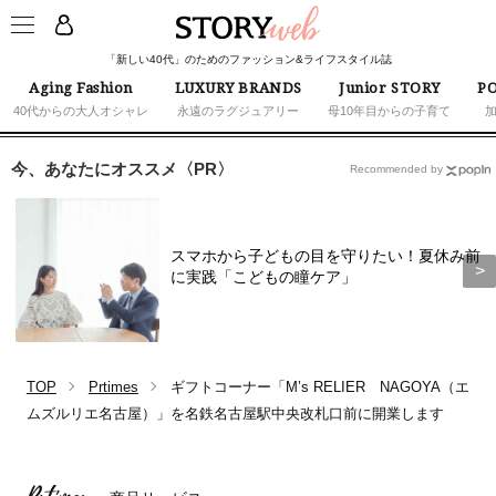
「新しい40代」のためのファッション&ライフスタイル誌
Aging Fashion
LUXURY BRANDS
Junior STORY
PO
40代からの大人オシャレ
永遠のラグジュアリー
母10年目からの子育て
今、あなたにオススメ〈PR〉
Recommended by
スマホから子どもの目を守りたい！夏休み前
に実践「こどもの瞳ケア」
TOP
Prtimes
ギフトコーナー「M’s RELIER NAGOYA（エ
ムズルリエ名古屋）」を名鉄名古屋駅中央改札口前に開業します