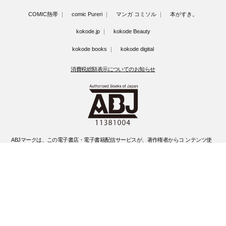
COMIC熱帯
comic Pureri
マンガ コミソル
本がすき。
kokode.jp
kokode Beauty
kokode books
kokode digital
消費税総額表示についてのお知らせ
ABJマークは、この電子書店・電子書籍配信サービスが、著作権者からコ ンテンツ使
用許諾を得た正規版配信サービスであることを示す登録商標(登録 番号 第6091713号)
です。
ABJマークの詳細、ABJマークを掲示しているサービスの一覧はこちらです。
https://aebs.or.jp/
©Kobunsha Co., Ltd. All Rights Reserved.