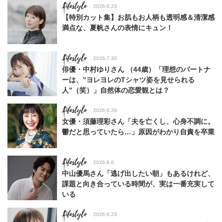
Lifestyle
2026.6.23
【特別カット集】お肌もお人柄も透明感＆清潔感
満点な、夏帆さんの表情にキュン！
Lifestyle
2026.7.30
俳優・中村ゆりさん （44歳）「理想のパートナ
ーは、”ヨレヨレのTシャツ姿を見せられる
人”（笑）」自然体の恋愛観とは？
Lifestyle
2026.6.29
女優・須藤理彩さん「夫を亡くし、心身不調に。
鬱だと思っていたら…」原因がわかり自責を卒業
Lifestyle
2026.8.6
中山優馬さん「逃げ出したい朝」もあるけれど、
課題と向き合っている時間が、実は一番充実して
いる
Lifestyle
2026.6.23