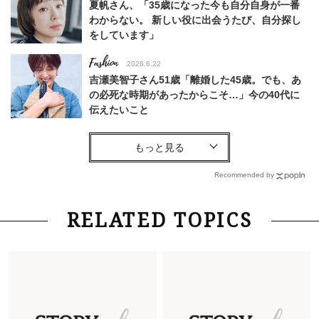
夏帆さん、「35歳になった今も自分自身が一番
わからない。 新しい役に出会うたび、自分探し
をしています」
Fashion
2026.6.22
吉瀬美智子さん51歳「離婚した45歳。でも、あ
の必死な時期があったからこそ…」今の40代に
伝えたいこと
Fashion
2026.8.6
【40代コンサバ派】白Tシャツは「パール×ゴー
ルドアクセ」を合わせるのが正解！〈大野真理子
Recommended by
さん×佐藤佳菜子さん〉
Lifestyle
2026.7.29
RELATED TOPICS
「お若いですね」は褒め言葉？“若い＝美しい”と
錯覚させる社会の危うさ【上野千鶴子のジェンダ
ーレス連載22】
Lifestyle
2026.8.6
26年夏の【開運アクション】は”ひと拭き”習