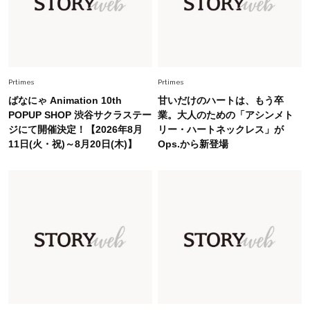
慣！「金運アップ→トイレ、じゃあ底上げ運
は？」
Lifestyle
2026.5.22
梅宮アンナさん 電撃婚から1年、家族の価値観
を育み中「理想の暮らしよりも今の心地よさを選
Prtimes
Prtimes
んだ」
ばなにゃ Animation 10th
甘いだけのハートは、もう卒
Fashion
POPUP SHOP 渋谷サクラステー
業。大人のための「アシンメト
2026.6.12
ジにて開催決定！【2026年8月
リー・ハートネックレス」が
中村ゆりさん「40代になり、やっと“仕事以外の
11日(火・祝)～8月20日(木)】
Ops.から新登場
幸福感”に目が向いた」ライフスタイルも、服も
Fashion
2026.7.16
白黒でもこんなに華やぐ！40代、夏の「甘めト
ップス×パンツ」コーデ〈3選〉
Fashion
2026.5.29
40代の夏通勤はこれ１着！「きちんと感」も
「オシャレ」も整うトレンドトップス〈4選〉