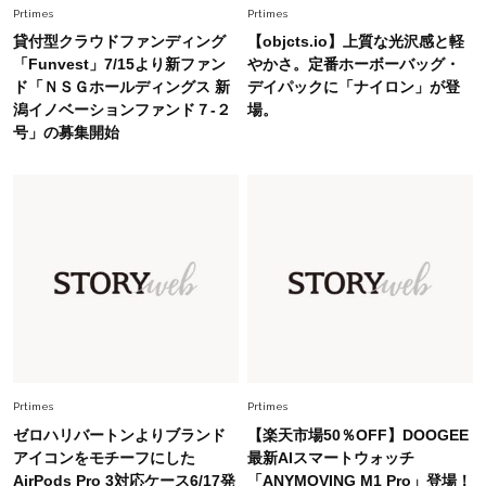
Prtimes
Prtimes
Fashion
2026.5.29
貸付型クラウドファンディング
【objcts.io】上質な光沢感と軽
今、40代の「メガネ＆サングラス」のトレンド
「Funvest」7/15より新ファン
やかさ。定番ホーボーバッグ・
に更新あり！“黒ぶち以外”が新定番に
ド「ＮＳＧホールディングス 新
デイパックに「ナイロン」が登
潟イノベーションファンド７-２
場。
号」の募集開始
Fashion
2026.8.5
オシャレ40代の【ワンピ＆オールインワン】最
旬着こなし3選。地味見え回避のコツは「バッグ
選び」！
Fashion
2026.7.31
【40代のTシャツコーデ】超ビッグサイズ×きれ
いめハーフパンツでモードに昇華
Fashion
2026.7.9
スタイリストが本気で推す！40代がほどよく華
Prtimes
Prtimes
やぐ【甘め黒アイテム】3選
ゼロハリバートンよりブランド
【楽天市場50％OFF】DOOGEE
アイコンをモチーフにした
最新AIスマートウォッチ
AirPods Pro 3対応ケース6/17発
「ANYMOVING M1 Pro」登場！