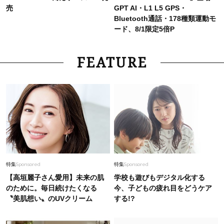
売
GPT AI・L1 L5 GPS・
Bluetooth通話・178種類運動モ
ード、8/1限定5倍P
FEATURE
特集
Sponsored
特集
Sponsored
【高垣麗子さん愛用】未来の肌
学校も遊びもデジタル化する
のために。毎日続けたくなる
今、子どもの疲れ目をどうケア
〝美肌想い〟のUVクリーム
する!?