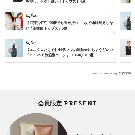
チ押し、ラク可愛い【トップス】4選
Fashion
【1万円以下】薄着でも間が持つ！1枚で地味見えしな
い「主役級トップス」5選
Fashion
【ユニクロだけで】40代ママの運動会にちょうどいい
「15〜25℃気温別コーデ」〈UNIQLO3選〉
Recommended by
PRESENT
会員限定