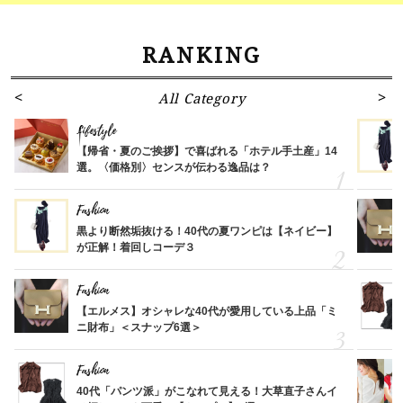
RANKING
All Category
Lifestyle
【帰省・夏のご挨拶】で喜ばれる「ホテル手土産」14
選。〈価格別〉センスが伝わる逸品は？
Fashion
黒より断然垢抜ける！40代の夏ワンピは【ネイビー】
が正解！着回しコーデ３
Fashion
【エルメス】オシャレな40代が愛用している上品「ミ
ニ財布」＜スナップ6選＞
Fashion
40代「パンツ派」がこなれて見える！大草直子さんイ