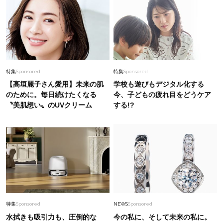
特集
Sponsored
特集
Sponsored
【高垣麗子さん愛用】未来の肌
学校も遊びもデジタル化する
のために。毎日続けたくなる
今、子どもの疲れ目をどうケア
〝美肌想い〟のUVクリーム
する!?
特集
Sponsored
NEWS
Sponsored
水拭きも吸引力も、圧倒的な
今の私に、そして未来の私に。