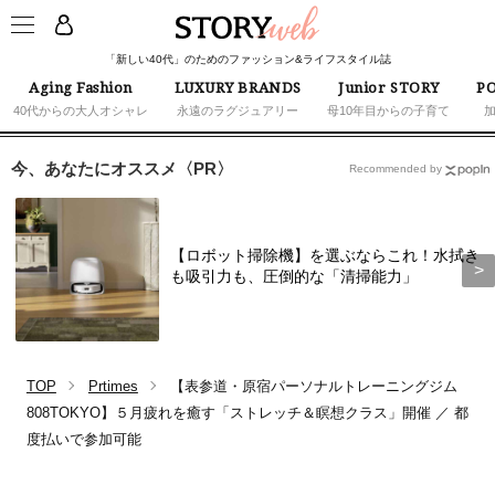
「新しい40代」のためのファッション&ライフスタイル誌
Aging Fashion
LUXURY BRANDS
Junior STORY
PO
40代からの大人オシャレ
永遠のラグジュアリー
母10年目からの子育て
今、あなたにオススメ〈PR〉
Recommended by
【ロボット掃除機】を選ぶならこれ！水拭き
も吸引力も、圧倒的な「清掃能力」
TOP
Prtimes
【表参道・原宿パーソナルトレーニングジム
808TOKYO】５月疲れを癒す「ストレッチ＆瞑想クラス」開催 ／ 都
度払いで参加可能