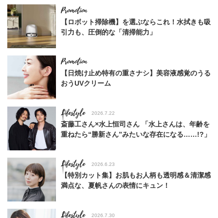
【ロボット掃除機】を選ぶならこれ！水拭きも吸
引力も、圧倒的な「清掃能力」
【日焼け止め特有の重さナシ】美容液感覚のうる
おうUVクリーム
Lifestyle
2026.7.22
斎藤工さん×水上恒司さん 「水上さんは、年齢を
重ねたら“勝新さん”みたいな存在になる……!?」
Lifestyle
2026.6.23
【特別カット集】お肌もお人柄も透明感＆清潔感
満点な、夏帆さんの表情にキュン！
Lifestyle
2026.7.30