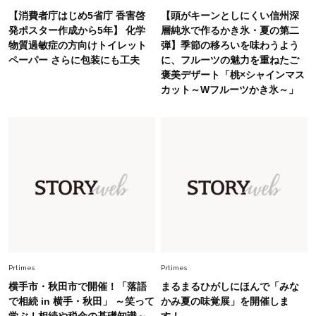
【消費者庁はじめ5省庁 香害啓
【頭がキーンとしにくい信州深
Fashion
発ポスター作成から5年】 化学
層純氷で作るかき氷・夏の第二
2026.6.26
物質過敏症の方向けトイレット
弾】季節の移ろいを味わうよう
初夏はこれさえあれば！40代は【淡色ワンピ】
ペーパー さらに包装にも工夫
に、フルーツの魅力を重ねたご
で即涼しげ＆上品見え〈3選〉
褒美デザート「桃×シャインマス
カット～Wフルーツかき氷～」
Fashion
2026.8.5
オシャレ40代の【ワンピ＆オールインワン】最
旬着こなし3選。地味見え回避のコツは「バッグ
選び」！
Fashion
2026.7.31
【40代のTシャツコーデ】超ビッグサイズ×きれ
いめハーフパンツでモードに昇華
Fashion
2026.6.25
毎日忙しい40代が頼れる！無難に見えない【ひ
Prtimes
Prtimes
とくせ黒ワンピ】〈5選〉
横手市・秋田市で開催！「落語
まるまるひがしにほんで「みな
で相続 in 横手・秋田」 ～笑って
かみ夏の味覚展」を開催しま
学ぶ！相続や税金の基礎知識～
す！