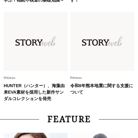
Fashion
2026.7.9
スタイリストが本気で推す！40代がほどよく華
やぐ【甘め黒アイテム】3選
Fashion
2026.7.25
26年夏は「小ぶり」が大流行中！人と被らない
【最旬かごバッグ】6選
Fashion
2026.5.17
【ユニクロだけで】私立ママの運動会にぴったり
Prtimes
Prtimes
の「キレイめカジュアルコーデ」は？
HUNTER（ハンター）、海藻由
令和8年熊本地震に関する支援に
〈UNIQLO3選〉
来EVA素材を採用した新作サン
ついて
ダルコレクションを発売
FEATURE