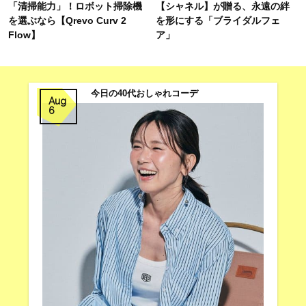
「清掃能力」！ロボット掃除機
【シャネル】が贈る、永遠の絆
を選ぶなら【Qrevo Curv 2
を形にする「ブライダルフェ
Flow】
ア」
今日の40代おしゃれコーデ
Aug
6