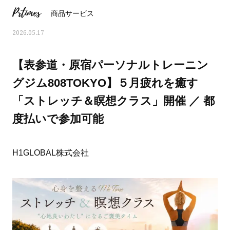
Prtimes
商品サービス
2026.05.17
【表参道・原宿パーソナルトレーニン
グジム808TOKYO】５月疲れを癒す
「ストレッチ＆瞑想クラス」開催 ／ 都
度払いで参加可能
H1GLOBAL株式会社
おすす
ママとパパに贈る「ジェンダーレ
人気の40代髪型・ヘア
ス学」
タログ