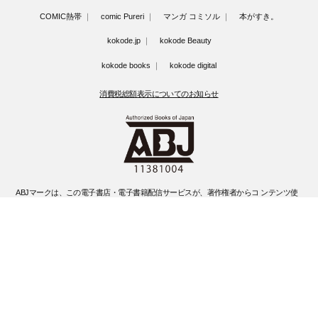
COMIC熱帯
comic Pureri
マンガ コミソル
本がすき。
kokode.jp
kokode Beauty
kokode books
kokode digital
消費税総額表示についてのお知らせ
ABJマークは、この電子書店・電子書籍配信サービスが、著作権者からコ ンテンツ使
用許諾を得た正規版配信サービスであることを示す登録商標(登録 番号 第6091713号)
です。
ABJマークの詳細、ABJマークを掲示しているサービスの一覧はこちらです。
https://aebs.or.jp/
©Kobunsha Co., Ltd. All Rights Reserved.