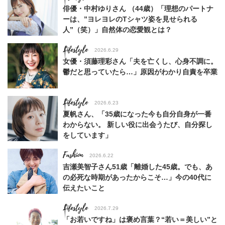
俳優・中村ゆりさん （44歳）「理想のパートナ
ーは、”ヨレヨレのTシャツ姿を見せられる
人”（笑）」自然体の恋愛観とは？
Lifestyle
2026.6.29
女優・須藤理彩さん「夫を亡くし、心身不調に。
鬱だと思っていたら…」原因がわかり自責を卒業
Lifestyle
2026.6.23
夏帆さん、「35歳になった今も自分自身が一番
わからない。 新しい役に出会うたび、自分探し
をしています」
Fashion
2026.6.22
吉瀬美智子さん51歳「離婚した45歳。でも、あ
の必死な時期があったからこそ…」今の40代に
伝えたいこと
Lifestyle
2026.7.29
「お若いですね」は褒め言葉？“若い＝美しい”と