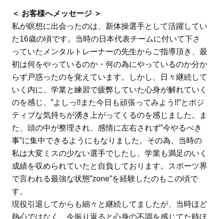
＜ お客様へメッセージ ＞
私が瞑想に出会ったのは、新体操選手として活躍してい
た16歳の頃です。当時の日本代表チームに付いて下さ
っていたメンタルトレーナーの先生からご指導頂き、最
初は何をやっているのか・何の為にやっているのか分か
らず戸惑ったのを覚えています。しかし、日々継続して
いく内に、学業と練習で疲弊していた心身が解れていく
のを感じ、”よしっ!!また今日も頑張ってみよう!!”とポジ
ティブな気持ちが湧き上がってくるのを感じました。ま
た、頭の中が整理され、感情に左右されず”今やるべき
事”に集中できるようにもなりました。その為、当時の
私は大変ミスの少ない選手でしたし、学業も満足のいく
成績を収められていたと自負しております。スポーツ界
で言われる最強な状態”zone”を経験したのもこの頃で
す。
現役引退してからも細々と継続してましたが、当時ほど
熱心ではなく、今振り返ると心身の不調を感じてた時ほ