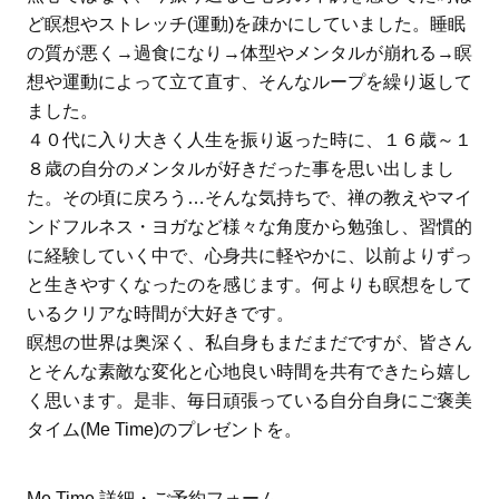
ど瞑想やストレッチ(運動)を疎かにしていました。睡眠
の質が悪く→過食になり→体型やメンタルが崩れる→瞑
想や運動によって立て直す、そんなループを繰り返して
ました。
４０代に入り大きく人生を振り返った時に、１６歳～１
８歳の自分のメンタルが好きだった事を思い出しまし
た。その頃に戻ろう…そんな気持ちで、禅の教えやマイ
ンドフルネス・ヨガなど様々な角度から勉強し、習慣的
に経験していく中で、心身共に軽やかに、以前よりずっ
と生きやすくなったのを感じます。何よりも瞑想をして
いるクリアな時間が大好きです。
瞑想の世界は奥深く、私自身もまだまだですが、皆さん
とそんな素敵な変化と心地良い時間を共有できたら嬉し
く思います。是非、毎日頑張っている自分自身にご褒美
タイム(Me Time)のプレゼントを。
Me Time 詳細・ご予約フォーム