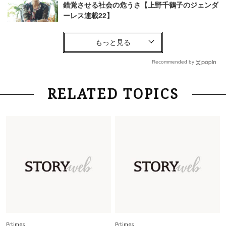
錯覚させる社会の危うさ【上野千鶴子のジェンダ
ーレス連載22】
Lifestyle
2026.5.22
梅宮アンナさん 電撃婚から1年、家族の価値観
を育み中「理想の暮らしよりも今の心地よさを選
Recommended by
んだ」
Fashion
2026.6.12
RELATED TOPICS
中村ゆりさん「40代になり、やっと“仕事以外の
幸福感”に目が向いた」ライフスタイルも、服も
Fashion
2026.7.16
白黒でもこんなに華やぐ！40代、夏の「甘めト
ップス×パンツ」コーデ〈3選〉
Fashion
2026.5.29
40代の夏通勤はこれ１着！「きちんと感」も
「オシャレ」も整うトレンドトップス〈4選〉
Prtimes
Prtimes