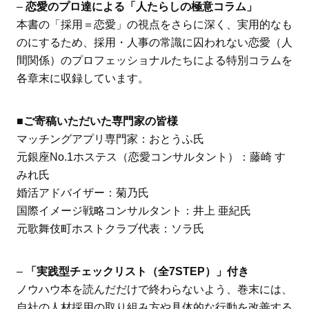
–
恋愛のプロ達による「人たらしの極意コラム」
本書の「採用＝恋愛」の視点をさらに深く、実用的なも
のにするため、採用・人事の常識に囚われない恋愛（人
間関係）のプロフェッショナルたちによる特別コラムを
各章末に収録しています。
■ご寄稿いただいた専門家の皆様
マッチングアプリ専門家：おとうふ氏
元銀座No.1ホステス（恋愛コンサルタント）：藤崎 す
みれ氏
婚活アドバイザー：菊乃氏
国際イメージ戦略コンサルタント：井上 亜紀氏
元歌舞伎町ホストクラブ代表：ソラ氏
–
「実践型チェックリスト（全7STEP）」付き
ノウハウ本を読んだだけで終わらないよう、巻末には、
自社の人材採用の取り組み方や具体的な行動を改善する