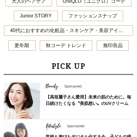
大人のヘアケア
UNIQLO（ユニクロ）コーデ
Junior STORY
ファッションスナップ
40代におすすめの化粧品・スキンケア・美容アイテム
更年期
秋コーデ トレンド
無印良品
PICK UP
Beauty
Sponsored
【高垣麗子さん愛用】未来の肌のために。毎
日続けたくなる〝美肌想い〟のUVクリーム
Lifestyle
Sponsored
学校も遊びもデジタル化する今、子どもの疲