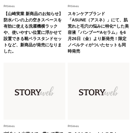
初夏はこれさえあれば！40代は【淡色ワンピ】
Prtimes
Prtimes
で即涼しげ＆上品見え〈3選〉
【山崎実業 新商品のお知らせ】
スキンケアブランド
防水パンの上の空きスペースを
「ASUNE（アスネ）」にて、肌
有効に使える洗濯機横ラック
荒れと毛穴の悩みに特化*¹した美
Fashion
2026.8.5
や、使いやすい位置に浮かせて
容液「バンブー*²Aセラム」を6
オシャレ40代の【ワンピ＆オールインワン】最
設置できる靴ベラスタンドセッ
月26日（金）より新発売！限定
旬着こなし3選。地味見え回避のコツは「バッグ
トなど、新商品が発売になりま
ノベルティがついたセットも同
選び」！
した。
時発売
Fashion
2026.7.31
【40代のTシャツコーデ】超ビッグサイズ×きれ
いめハーフパンツでモードに昇華
Fashion
2026.6.25
毎日忙しい40代が頼れる！無難に見えない【ひ
とくせ黒ワンピ】〈5選〉
Prtimes
Prtimes