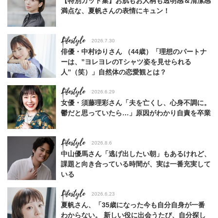
【特別カット集】お肌もお人柄も透明感＆清潔感
満点な、夏帆さんの表情にキュン！
Lifestyle
2026.7.30
俳優・中村ゆりさん （44歳）「理想のパートナ
ーは、”ヨレヨレのTシャツ姿を見せられる
人”（笑）」自然体の恋愛観とは？
Lifestyle
2026.6.29
女優・須藤理彩さん「夫を亡くし、心身不調に。
鬱だと思っていたら…」原因がわかり自責を卒業
Lifestyle
2026.8.6
中山優馬さん「逃げ出したい朝」もあるけれど、
課題と向き合っている時間が、実は一番充実して
いる
Lifestyle
2026.6.23
夏帆さん、「35歳になった今も自分自身が一番
わからない。 新しい役に出会うたび、自分探し