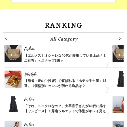
RANKING
All Category
Fashion
【エルメス】オシャレな40代が愛用している上品「ミ
ニ財布」＜スナップ6選＞
Lifestyle
【帰省・夏のご挨拶】で喜ばれる「ホテル手土産」14
選。〈価格別〉センスが伝わる逸品は？
Fashion
「それ、ユニクロなの？」大草直子さんが40代に推す
【ワンピース】！秀逸シルエットで体型がキレイ見え
Fashion