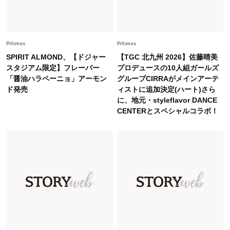
Lifestyle
2026.8.6
26年夏の【開運アクション】は”ひと拭き”習
慣！「金運アップ→トイレ、じゃあ底上げ運
Prtimes
Prtimes
は？」
SPIRIT ALMOND、【ドジャー
【TGC 北九州 2026】佐藤晴美
Fashion
スタジアム限定】フレーバー
プロデュースの10人組ガールズ
2026.6.12
「醤油ハラペーニョ」アーモン
グループCIRRAがメインアーテ
中村ゆりさん「40代になり、やっと“仕事以外の
ド発売
ィストに追加決定(ハート)さら
幸福感”に目が向いた」ライフスタイルも、服も
に、地元・styleflavor DANCE
CENTERとスペシャルコラボ！
Fashion
2026.7.16
白黒でもこんなに華やぐ！40代、夏の「甘めト
ップス×パンツ」コーデ〈3選〉
Fashion
2026.5.29
40代の夏通勤はこれ１着！「きちんと感」も
「オシャレ」も整うトレンドトップス〈4選〉
Fashion
2026.6.26