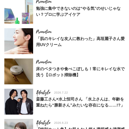
勉強に集中できないのは“やる気”のせいじゃな
い？プロに学ぶアイケア
「肌のキレイな友人に教わった」高垣麗子さん愛
用UVクリーム
床のベタつきや食べこぼしも！常にキレイな水で
洗う【ロボット掃除機】
Lifestyle
2026.7.22
斎藤工さん×水上恒司さん 「水上さんは、年齢を
重ねたら“勝新さん”みたいな存在になる……!?」
Lifestyle
2026.6.23