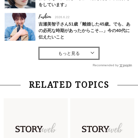
をしています」
Fashion
2026.6.22
吉瀬美智子さん51歳「離婚した45歳。でも、あ
の必死な時期があったからこそ…」今の40代に
伝えたいこと
Fashion
2026.8.6
【40代コンサバ派】白Tシャツは「パール×ゴー
ルドアクセ」を合わせるのが正解！〈大野真理子
Recommended by
さん×佐藤佳菜子さん〉
Lifestyle
2026.7.29
RELATED TOPICS
「お若いですね」は褒め言葉？“若い＝美しい”と
錯覚させる社会の危うさ【上野千鶴子のジェンダ
ーレス連載22】
Lifestyle
2026.7.29
「人間、役に立たなきゃ生きてちゃいかんか？」
上野千鶴子先生が問い直す“理想の老後”の呪縛
【ジェンダー連載23】