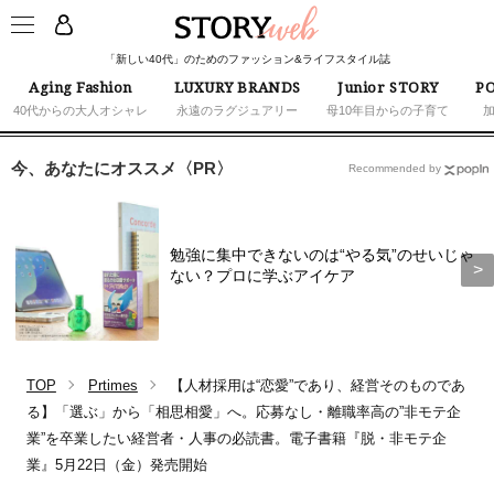
「新しい40代」のためのファッション&ライフスタイル誌
Aging Fashion
LUXURY BRANDS
Junior STORY
PO
40代からの大人オシャレ
永遠のラグジュアリー
母10年目からの子育て
今、あなたにオススメ〈PR〉
Recommended by
勉強に集中できないのは“やる気”のせいじゃ
ない？プロに学ぶアイケア
TOP
Prtimes
【人材採用は“恋愛”であり、経営そのものであ
る】「選ぶ」から「相思相愛」へ。応募なし・離職率高の”非モテ企
業”を卒業したい経営者・人事の必読書。電子書籍『脱・非モテ企
業』5月22日（金）発売開始