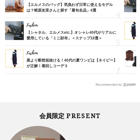
【エルメスのバッグ】気負わず日常に使えるモデル
は？蛯原友里さんと探す「最旬名品」4選
Fashion
【シャネル、エルメスetc.】オシャレ40代がリアルに
愛用している「ミニ財布」＜スナップ18選＞
Fashion
黒より断然垢抜ける！40代の夏ワンピは【ネイビー】
が正解！着回しコーデ３
Recommended by
PRESENT
会員限定