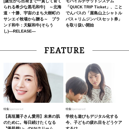
[誕生から出荷まで一貫して育て
モバイルチケットシステム
られる希少な黒毛和牛] ～北海
「QUICK TRIP Ticket」、こと
道・十勝、宇宙のまち大樹町の
でんバスの「屋島山上シャトル
サンエイ牧場から贈る～ ブラ
バス＋リムジンバスセット券」
ンド和牛：天駆和牛(そらう
を取り扱い開始
し)―RELEASE―
FEATURE
特集
Sponsored
特集
Sponsored
【高垣麗子さん愛用】未来の肌
学校も遊びもデジタル化する
のために。毎日続けたくなる
今、子どもの疲れ目をどうケア
〝美肌想い〟のUVクリーム
する!?