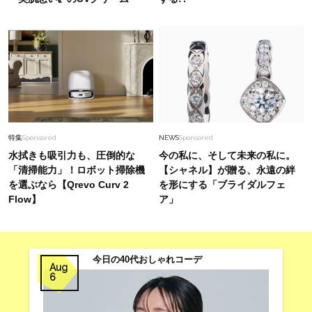
特集
Sponsored
NEWS
Sponsored
水拭きも吸引力も、圧倒的な
今の私に、そして未来の私に。
「清掃能力」！ロボット掃除機
【シャネル】が贈る、永遠の絆
を選ぶなら【Qrevo Curv 2
を形にする「ブライダルフェ
Flow】
ア」
今日の40代おしゃれコーデ
Aug
6