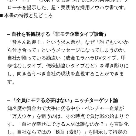
ローチを提示した、超・実践的な採用ノウハウ書です。
■ 本書の特徴と見どころ
–
自社を客観視する「非モテ企業タイプ診断」
「皆さん歓迎！」という求人票が、なぜ「誰でもいいか
ら付き合って」というメッセージになってしまうのか。
自社が陥っている勘違い（成金モラハラDVタイプ、甲
斐性なしタイプ、俺様勘違いタイプなど）を浮き彫りに
し、向き合うべき自社の現状を直視することができま
す。
–
「全員にモテる必要はない」ニッチターゲット論
知名度や資金力で大手に劣る中小・ベンチャー企業が
「万人ウケ」を狙うのは、その時点で負け戦の始まりで
す。「自社が幸せにできる人材は誰なのか？」を言語化
し、自社ならではの「B面（素顔）」を開示して特定の