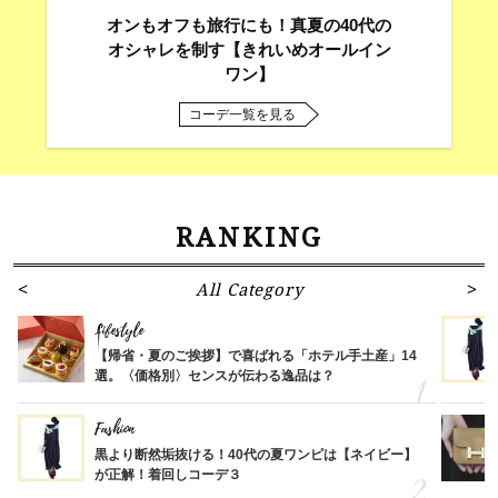
オンもオフも旅行にも！真夏の40代の
オシャレを制す【きれいめオールイン
ワン】
コーデ一覧を見る
RANKING
All Category
Lifestyle
【帰省・夏のご挨拶】で喜ばれる「ホテル手土産」14
選。〈価格別〉センスが伝わる逸品は？
Fashion
黒より断然垢抜ける！40代の夏ワンピは【ネイビー】
が正解！着回しコーデ３