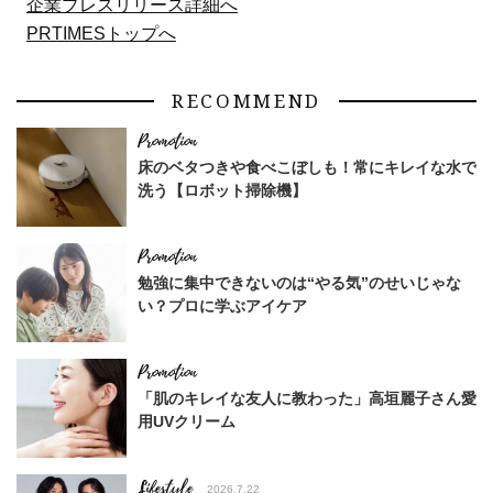
企業プレスリリース詳細へ
PRTIMESトップへ
RECOMMEND
床のベタつきや食べこぼしも！常にキレイな水で
洗う【ロボット掃除機】
勉強に集中できないのは“やる気”のせいじゃな
い？プロに学ぶアイケア
「肌のキレイな友人に教わった」高垣麗子さん愛
用UVクリーム
Lifestyle
2026.7.22