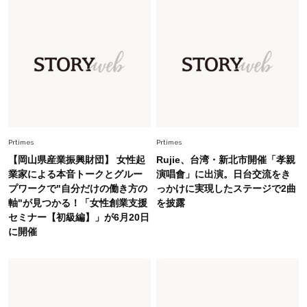
ーレス連載22】
Lifestyle
2026.8.6
26年夏の【開運アクション】は”ひと拭き”習
慣！「金運アップ→トイレ、じゃあ底上げ運
は？」
Fashion
2026.6.12
中村ゆりさん「40代になり、やっと“仕事以外の
幸福感”に目が向いた」ライフスタイルも、服も
Prtimes
Prtimes
【岡山県産業振興財団】 女性起
Rujie、台湾・新北市開催「孝親
Fashion
業家による本音トークとグルー
演唱會」に出演。日台交流をき
2026.7.16
プワークで"自分だけの働き方の
っかけに実現したステージで2曲
白黒でもこんなに華やぐ！40代、夏の「甘めト
軸"が見つかる！「女性創業支援
を披露
ップス×パンツ」コーデ〈3選〉
セミナー【初級編】」が6月20日
に開催
Fashion
2026.5.29
40代の夏通勤はこれ１着！「きちんと感」も
「オシャレ」も整うトレンドトップス〈4選〉