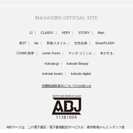
MAGAZINE OFFICIAL SITE
JJ
CLASSY.
VERY
STORY
Mart
美ST
bis
和食スタイル
女性自身
SmartFLASH
COMIC熱帯
comic Pureri
マンガ コミソル
本がすき。
kokode.jp
kokode Beauty
kokode books
kokode digital
消費税総額表示についてのお知らせ
ABJマークは、この電子書店・電子書籍配信サービスが、著作権者からコ ンテンツ使
用許諾を得た正規版配信サービスであることを示す登録商標(登録 番号 第6091713号)