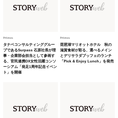
Fashion
2026.5.29
今、40代の「メガネ＆サングラス」のトレンド
に更新あり！“黒ぶち以外”が新定番に
Fashion
2026.8.5
オシャレ40代の【ワンピ＆オールインワン】最
Prtimes
Prtimes
旬着こなし3選。地味見え回避のコツは「バッグ
タナベコンサルティンググルー
琵琶湖マリオットホテル 秋の
選び」！
プであるSurpass 石原社長が理
滋賀食材が彩る、選べるメイン
事・企業部会担当として参画す
とデリサラダブッフェのランチ
Fashion
2026.7.31
る、官民連携DX女性活躍コンソ
「Pick & Enjoy Lunch」を発売
【40代のTシャツコーデ】超ビッグサイズ×きれ
ーシアム「発足1周年記念イベン
いめハーフパンツでモードに昇華
ト」を開催
Fashion
2026.7.9
スタイリストが本気で推す！40代がほどよく華
やぐ【甘め黒アイテム】3選
Fashion
2026.7.25