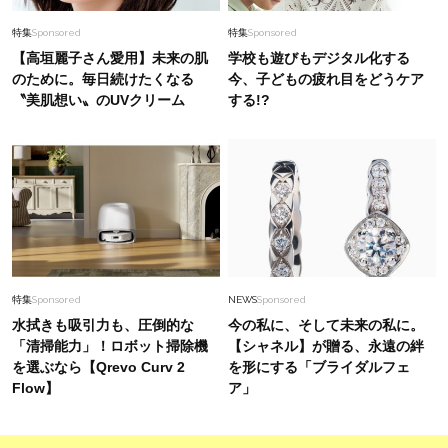
特集
Sponsored
特集
Sponsored
【高垣麗子さん愛用】未来の肌
学校も遊びもデジタル化する
のために。毎日続けたくなる
今、子どもの疲れ目をどうケア
〝美肌想い〟のUVクリーム
する!?
特集
Sponsored
NEWS
Sponsored
水拭きも吸引力も、圧倒的な
今の私に、そして未来の私に。
「清掃能力」！ロボット掃除機
【シャネル】が贈る、永遠の絆
を選ぶなら【Qrevo Curv 2
を形にする「ブライダルフェ
Flow】
ア」