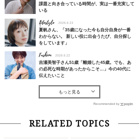
課題と向き合っている時間が、実は一番充実して
いる
Lifestyle
2026.6.23
夏帆さん、「35歳になった今も自分自身が一番
わからない。 新しい役に出会うたび、自分探し
をしています」
Fashion
2026.6.22
吉瀬美智子さん51歳「離婚した45歳。でも、あ
の必死な時期があったからこそ…」今の40代に
伝えたいこと
Fashion
2026.8.6
【40代コンサバ派】白Tシャツは「パール×ゴー
ルドアクセ」を合わせるのが正解！〈大野真理子
Recommended by
さん×佐藤佳菜子さん〉
Lifestyle
2026.7.29
RELATED TOPICS
「お若いですね」は褒め言葉？“若い＝美しい”と
錯覚させる社会の危うさ【上野千鶴子のジェンダ