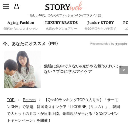
「新しい40代」のためのファッション&ライフスタイル誌
Aging Fashion
LUXURY BRANDS
Junior STORY
PO
40代からの大人オシャレ
永遠のラグジュアリー
母10年目からの子育て
今、あなたにオススメ〈PR〉
Recommended by
勉強に集中できないのは“やる気”のせいじゃ
ない？プロに学ぶアイケア
TOP
Prtimes
【Qoo10ランキングTOP３入り※】「サーモ
ンDNA」で話題。韓国発スキンケア「LICORNE（リコム）」、韓国
で大ヒットのミストが日本上陸。豪華現品が当たる「SNSプレゼン
トキャンペーン」を開催！