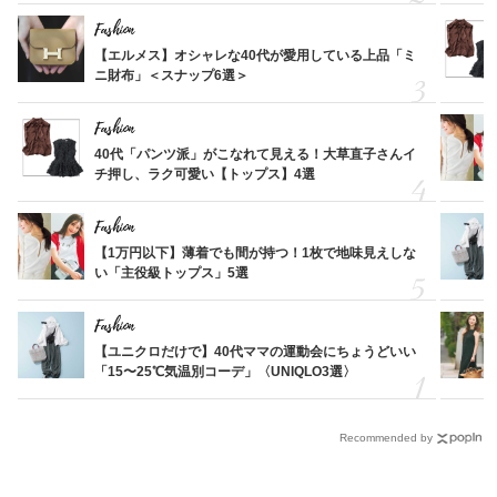
Fashion
【エルメス】オシャレな40代が愛用している上品「ミ
ニ財布」＜スナップ6選＞
Fashion
40代「パンツ派」がこなれて見える！大草直子さんイ
チ押し、ラク可愛い【トップス】4選
Fashion
【1万円以下】薄着でも間が持つ！1枚で地味見えしな
い「主役級トップス」5選
Fashion
【ユニクロだけで】40代ママの運動会にちょうどいい
「15〜25℃気温別コーデ」〈UNIQLO3選〉
Recommended by