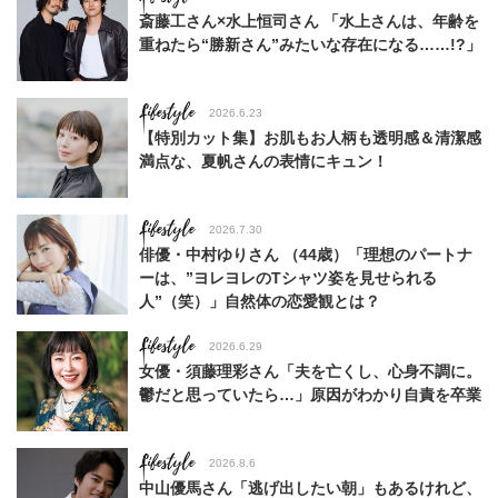
斎藤工さん×水上恒司さん 「水上さんは、年齢を
重ねたら“勝新さん”みたいな存在になる……!?」
Lifestyle
2026.6.23
【特別カット集】お肌もお人柄も透明感＆清潔感
満点な、夏帆さんの表情にキュン！
Lifestyle
2026.7.30
俳優・中村ゆりさん （44歳）「理想のパートナ
ーは、”ヨレヨレのTシャツ姿を見せられる
人”（笑）」自然体の恋愛観とは？
Lifestyle
2026.6.29
女優・須藤理彩さん「夫を亡くし、心身不調に。
鬱だと思っていたら…」原因がわかり自責を卒業
Lifestyle
2026.8.6
中山優馬さん「逃げ出したい朝」もあるけれど、