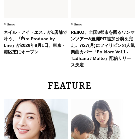
26年夏は「小ぶり」が大流行中！人と被らない
【最旬かごバッグ】6選
Prtimes
Prtimes
ネイル・アイ・エステが1店舗で
REIKO、全国8都市を回るワンマ
叶う。「Être Produce by
ンツアー&豊洲PIT追加公演を完
Lire」が2026年8月1日、東京・
走。7/27(月)にフィリピンの人気
港区芝にオープン
楽曲カバー「Folklore Vol.1 -
Tadhana / Multo」配信リリー
ス決定
FEATURE