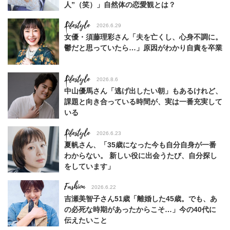
人”（笑）」自然体の恋愛観とは？
Lifestyle
2026.6.29
女優・須藤理彩さん「夫を亡くし、心身不調に。
鬱だと思っていたら…」原因がわかり自責を卒業
Lifestyle
2026.8.6
中山優馬さん「逃げ出したい朝」もあるけれど、
課題と向き合っている時間が、実は一番充実して
いる
Lifestyle
2026.6.23
夏帆さん、「35歳になった今も自分自身が一番
わからない。 新しい役に出会うたび、自分探し
をしています」
Fashion
2026.6.22
吉瀬美智子さん51歳「離婚した45歳。でも、あ
の必死な時期があったからこそ…」今の40代に
伝えたいこと