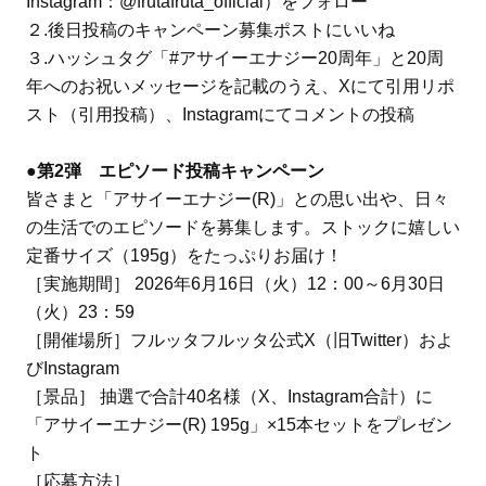
Instagram：@frutafruta_official）をフォロー
２.後日投稿のキャンペーン募集ポストにいいね
３.ハッシュタグ「#アサイーエナジー20周年」と20周
年へのお祝いメッセージを記載のうえ、Xにて引用リポ
スト（引用投稿）、Instagramにてコメントの投稿
●第2弾 エピソード投稿キャンペーン
皆さまと「アサイーエナジー(R)」との思い出や、日々
の生活でのエピソードを募集します。ストックに嬉しい
定番サイズ（195g）をたっぷりお届け！
［実施期間］ 2026年6月16日（火）12：00～6月30日
（火）23：59
［開催場所］フルッタフルッタ公式X（旧Twitter）およ
びInstagram
［景品］ 抽選で合計40名様（X、Instagram合計）に
「アサイーエナジー(R) 195g」×15本セットをプレゼン
ト
［応募方法］