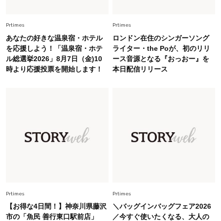
40代の夏通勤はこれ１着！「きちんと感」も
「オシャレ」も整うトレンドトップス〈4選〉
Prtimes
Prtimes
あなたの好きな温泉宿・ホテル
ロンドン在住のシンガーソング
Fashion
を応援しよう！「温泉宿・ホテ
ライター・the Poが、初のリリ
2026.7.16
ル総選挙2026」8月7日（金)10
ース音源となる『おっおー』を
白黒でもこんなに華やぐ！40代、夏の「甘めト
時より応援投票を開始します！
本日配信リリース
ップス×パンツ」コーデ〈3選〉
Fashion
2026.6.26
初夏はこれさえあれば！40代は【淡色ワンピ】
で即涼しげ＆上品見え〈3選〉
Fashion
2026.5.29
今、40代の「メガネ＆サングラス」のトレンド
に更新あり！“黒ぶち以外”が新定番に
Prtimes
Prtimes
Fashion
2026.8.5
【お得な4日間！】神奈川県藤沢
＼バッグインバッグフェア2026
オシャレ40代の【ワンピ＆オールインワン】最
市の「魚民 善行東口駅前店」
／今すぐ使いたくなる、大人の