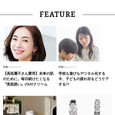
FEATURE
特集
Sponsored
特集
Sponsored
【高垣麗子さん愛用】未来の肌
学校も遊びもデジタル化する
のために。毎日続けたくなる
今、子どもの疲れ目をどうケア
〝美肌想い〟のUVクリーム
する!?