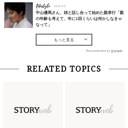
Lifestyle
2026.8.6
中山優馬さん、姉と話し合って始めた親孝行「親
の年齢も考えて、年に1回くらいは何かしなきゃ
なって」
Lifestyle
2026.7.29
「お若いですね」は褒め言葉？“若い＝美しい”と
錯覚させる社会の危うさ【上野千鶴子のジェンダ
Recommended by
ーレス連載22】
Lifestyle
2026.8.6
RELATED TOPICS
26年夏の【開運アクション】は”ひと拭き”習
慣！「金運アップ→トイレ、じゃあ底上げ運
は？」
Fashion
2026.6.12
中村ゆりさん「40代になり、やっと“仕事以外の
幸福感”に目が向いた」ライフスタイルも、服も
Fashion
2026.5.29