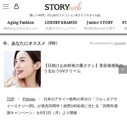
「新しい40代」のためのファッション&ライフスタイル誌
Aging Fashion
LUXURY BRANDS
Junior STORY
PO
40代からの大人オシャレ
永遠のラグジュアリー
母10年目からの子育て
今、あなたにオススメ〈PR〉
Recommended by
【日焼け止め特有の重さナシ】美容液感覚の
うるおうUVクリーム
TOP
Prtimes
日本のアサイー飲料の草分け「フルッタアサ
イーエナジー(R)」が発売20周年！総勢140名様に当たる「20周年感
謝キャンペーン」を6月1日（月）より開催