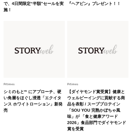
旬着こなし3選。地味見え回避のコツは「バッグ
で、4日間限定“半額”セールを実
『ヘアピン』プレゼント！！
選び」！
施！
Fashion
2026.7.9
スタイリストが本気で推す！40代がほどよく華
やぐ【甘め黒アイテム】3選
Fashion
2026.7.25
26年夏は「小ぶり」が大流行中！人と被らない
【最旬かごバッグ】6選
Fashion
2026.7.2
Prtimes
Prtimes
【40代夏コーデ】猛暑でも快適＆上品に！体型
シミのもと*¹ にアプローチ、硬
【ダイヤモンド賞受賞】健康と
カバーも叶う厳選アイテム〈13選〉
い角層をほぐし浸透「エクイタ
ウェルビーイングに貢献する商
ンス ホワイトローション」新発
品を表彰 / スーププロテイン
売
「SOU YOU 完熟かぼちゃ風
味」が 「食と健康アワード
2026」食品部門でダイヤモンド
賞を受賞