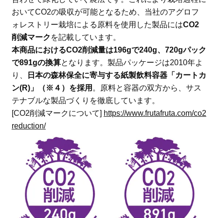
おいてCO2の吸収が可能となるため、当社のアグロフ
ォレストリー栽培による原料を使用した製品には
CO2
削減マーク
を記載しています。
本商品におけるCO2削減量は196gで240g、720gパック
で891gの換算
となります。製品パッケージは2010年よ
り、
日本の森林保全に寄与する紙製飲料容器「カートカ
ン(R)」（※４）を採用
。原料と容器の双方から、サス
テナブルな製品づくりを徹底しています。
[CO2削減マークについて]
https://www.frutafruta.com/co2
reduction/