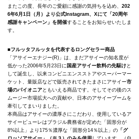
またこの度、長年のご愛顧に感謝の気持ちを込め、
202
6年6月1日（月）より公式Instagram、Xにて「20周年
感謝キャンペーン」を開催
することをお知らせいたしま
す。
■フルッタフルッタを代表するロングセラー商品
「アサイーエナジー(R)」は、まだアサイーの知名度が
低かった2006年5月23日に
国産アサイー飲料の先駆け
と
して誕生し、以来コンビニエンスストアやスーパーマー
ケット、量販店などで販売されてきたまさにアサイー
市
場のパイオニア
ともいえる商品です。そしてその後のス
ムージー市場拡大への貢献や、日本のアサイーブームを
牽引してまいりました。
本商品はアサイーの濃厚さにこだわり、使用しているア
サイーピューレはブラジル農務省が定めた「固形分が
8%以上」より175％濃厚な「固形分14％以上」の
「グ
ロッソアサイー」（※３）のみを使用
しています。（自