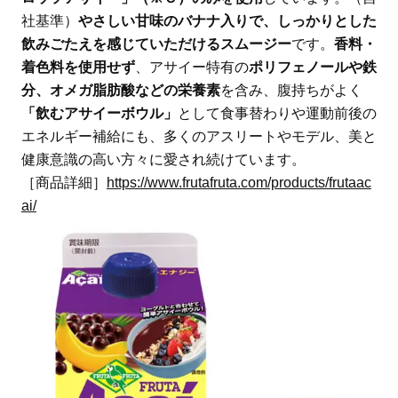
社基準）
やさしい甘味のバナナ入りで、しっかりとした
飲みごたえを感じていただけるスムージー
です。
香料・
着色料を使用せず
、アサイー特有の
ポリフェノールや鉄
分、オメガ脂肪酸などの栄養素
を含み、腹持ちがよく
「飲むアサイーボウル」
として食事替わりや運動前後の
エネルギー補給にも、多くのアスリートやモデル、美と
健康意識の高い方々に愛され続けています。
［商品詳細］
https://www.frutafruta.com/products/frutaac
ai/