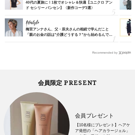
40代の夏旅に！1枚でオシャレ＆快適【ユニクロ アン
ド セシリー バンセン】〈新作コーデ3選〉
Lifestyle
梅宮アンナさん、父・辰夫さんの相続で学んだこと
「親のお金の話は”介護どうする？”から始めるんで
す」父・辰夫さんの相続で学んだこと
Recommended by
PRESENT
会員限定
会員プレゼント
【10名様にプレゼント】ヘアケ
ア発想の「ヘアカラージェル」