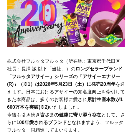
株式会社フルッタフルッタ（所在地：東京都千代田区
社長：長澤 誠 以下「当社」）の
ロングセラーブランド
「フルッタアサイー」シリーズ
の
「アサイーエナジー
(R)」（※1）は2026年5月23日（土）に発売20周年
を迎
えます。日本におけるアサイーの知名度向上を牽引して
きた本商品は、多くのお客様に愛され
累計生産本数が1
600万本を突破(※2)
いたしました。
今後も引き続き
皆さまの健康に寄り添う存在
として、さ
らに
100年愛されるブランド
となれますよう、フルッタ
フルッタ一同精進してまいります。