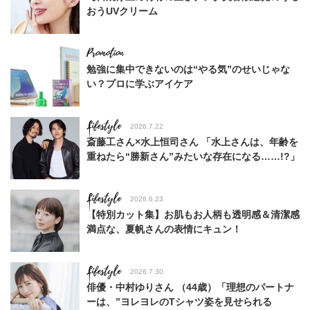
おうUVクリーム
勉強に集中できないのは“やる気”のせいじゃな
い？プロに学ぶアイケア
Lifestyle
2026.7.22
斎藤工さん×水上恒司さん 「水上さんは、年齢を
重ねたら“勝新さん”みたいな存在になる……!?」
Lifestyle
2026.6.23
【特別カット集】お肌もお人柄も透明感＆清潔感
満点な、夏帆さんの表情にキュン！
Lifestyle
2026.7.30
俳優・中村ゆりさん （44歳）「理想のパートナ
ーは、”ヨレヨレのTシャツ姿を見せられる