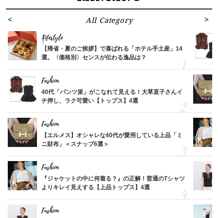
All Category
Lifestyle
【帰省・夏のご挨拶】で喜ばれる「ホテル手土産」14
選。〈価格別〉センスが伝わる逸品は？
Fashion
40代「パンツ派」がこなれて見える！大草直子さんイ
チ押し、ラク可愛い【トップス】4選
Fashion
【エルメス】オシャレな40代が愛用している上品「ミ
ニ財布」＜スナップ6選＞
Fashion
『ジャケットの中に何着る？』の正解！普通のTシャツ
よりキレイ見えする【上品トップス】4選
Fashion