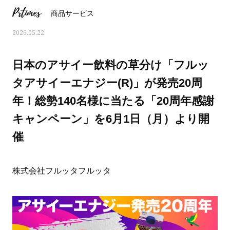
Prtimes
商品サービス
2026.05.22
日本のアサイー飲料の草分け「フルッ
タアサイーエナジー(R)」が発売20周
年！総勢140名様に当たる「20周年感謝
キャンペーン」を6月1日（月）より開
催
株式会社フルッタフルッタ
ママとパパに贈る「ジェンダーレ
人気の40代髪型・ヘア
ス学」
タログ