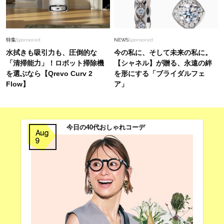
特集
Sponsored
NEWS
Sponsored
水拭きも吸引力も、圧倒的な
今の私に、そして未来の私に。
「清掃能力」！ロボット掃除機
【シャネル】が贈る、永遠の絆
を選ぶなら【Qrevo Curv 2
を形にする「ブライダルフェ
Flow】
ア」
今日の40代おしゃれコーデ
Aug
9