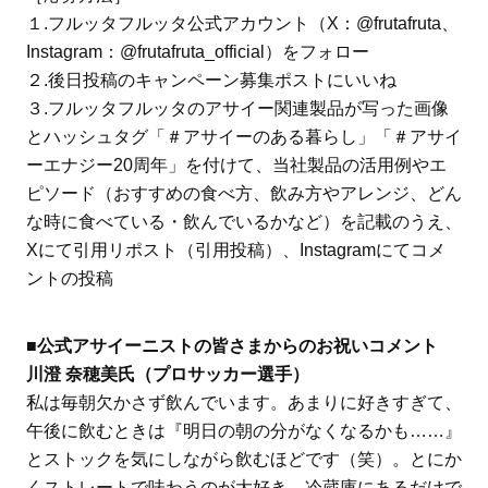
１.フルッタフルッタ公式アカウント（X：@frutafruta、
Instagram：@frutafruta_official）をフォロー
２.後日投稿のキャンペーン募集ポストにいいね
３.フルッタフルッタのアサイー関連製品が写った画像
とハッシュタグ「＃アサイーのある暮らし」「＃アサイ
ーエナジー20周年」を付けて、当社製品の活用例やエ
ピソード（おすすめの食べ方、飲み方やアレンジ、どん
な時に食べている・飲んでいるかなど）を記載のうえ、
Xにて引用リポスト（引用投稿）、Instagramにてコメ
ントの投稿
■公式アサイーニストの皆さまからのお祝いコメント
川澄 奈穂美氏（プロサッカー選手）
私は毎朝欠かさず飲んでいます。あまりに好きすぎて、
午後に飲むときは『明日の朝の分がなくなるかも……』
とストックを気にしながら飲むほどです（笑）。とにか
くストレートで味わうのが大好き。冷蔵庫にあるだけで