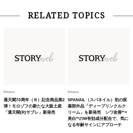
さん×佐藤佳菜子さん〉
Lifestyle
2026.7.29
RELATED TOPICS
「お若いですね」は褒め言葉？“若い＝美しい”と
錯覚させる社会の危うさ【上野千鶴子のジェンダ
ーレス連載22】
Lifestyle
2026.8.6
26年夏の【開運アクション】は”ひと拭き”習
慣！「金運アップ→トイレ、じゃあ底上げ運
は？」
Lifestyle
2026.5.22
梅宮アンナさん 電撃婚から1年、家族の価値観
を育み中「理想の暮らしよりも今の心地よさを選
Prtimes
Prtimes
んだ」
通天閣70周年（※）記念商品第2
SPANAIL（スパネイル）初の医
Fashion
弾！モロゾフの新たな大阪土産
薬部外品「ディープリンクルク
2026.6.12
「通天閣(R)サブレ」新発売
リーム」を新発売 シワ改善*¹×
中村ゆりさん「40代になり、やっと“仕事以外の
美白*²のW有効成分配合で、気に
幸福感”に目が向いた」ライフスタイルも、服も
なる年齢サインにアプローチ