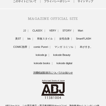
このサイトについて
プライバシーポリシー
サイトマップ
MAGAZINE OFFICIAL SITE
JJ
CLASSY.
VERY
STORY
Mart
美ST
bis
和食スタイル
女性自身
SmartFLASH
COMIC熱帯
comic Pureri
マンガ コミソル
本がすき。
kokode.jp
kokode Beauty
kokode books
kokode digital
消費税総額表示についてのお知らせ
ABJマークは、この電子書店・電子書籍配信サービスが、著作権者からコ ンテンツ使