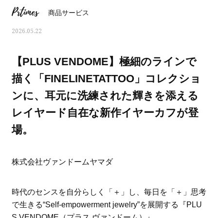
Prtimes
商品サービス
2026.05.22
【PLUS VENDOME】極細のラインで
描く「FINELINETATTOO」コレクショ
ンに、耳元に洗練された輝きを添える
レイヤード自在な新作イヤーカフが登
場。
株式会社ヴァンドームヤマダ
ママとパパに贈る「ジェンダーレ
人気の40代髪型・ヘア
ス学」
タログ
時代のセンスを自分らしく「＋」し、毎日を「＋」思考
で生きる“Self-empowerment jewelry”を展開する『PLU
S VENDOME（プラス ヴァンドーム）』