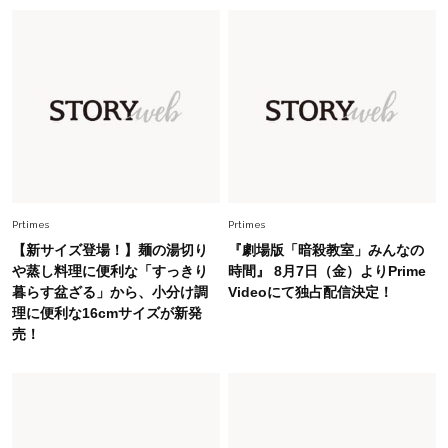
Fashion
2026.7.16
白黒でもこんなに華やぐ！40代、夏の「甘めト
ップス×パンツ」コーデ〈3選〉
Fashion
2026.5.29
40代の夏通勤はこれ１着！「きちんと感」も
「オシャレ」も整うトレンドトップス〈4選〉
Fashion
Prtimes
Prtimes
2026.5.29
今、40代の「メガネ＆サングラス」のトレンド
【新サイズ登場！】麺の湯切り
『劇場版「暗殺教室」みんなの
に更新あり！“黒ぶち以外”が新定番に
や蒸し料理に便利な「すっきり
時間』 8月7日（金）よりPrime
暮らす盆ざる」から、小分け調
Videoにて独占配信決定！
理に便利な16cmサイズが新発
Fashion
2026.8.5
売！
オシャレ40代の【ワンピ＆オールインワン】最
旬着こなし3選。地味見え回避のコツは「バッグ
選び」！
Fashion
2026.7.31