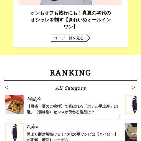
オンもオフも旅行にも！真夏の40代の
オシャレを制す【きれいめオールイン
ワン】
コーデ一覧を見る
RANKING
All Category
Lifestyle
【帰省・夏のご挨拶】で喜ばれる「ホテル手土産」14
選。〈価格別〉センスが伝わる逸品は？
Fashion
黒より断然垢抜ける！40代の夏ワンピは【ネイビー】
が正解！着回しコーデ３