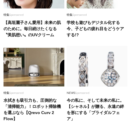
特集
Sponsored
特集
Sponsored
【高垣麗子さん愛用】未来の肌
学校も遊びもデジタル化する
のために。毎日続けたくなる
今、子どもの疲れ目をどうケア
〝美肌想い〟のUVクリーム
する!?
特集
Sponsored
NEWS
Sponsored
水拭きも吸引力も、圧倒的な
今の私に、そして未来の私に。
「清掃能力」！ロボット掃除機
【シャネル】が贈る、永遠の絆
を選ぶなら【Qrevo Curv 2
を形にする「ブライダルフェ
Flow】
ア」