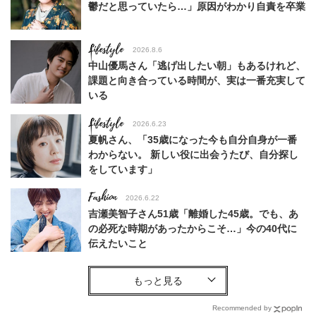
鬱だと思っていたら…」原因がわかり自責を卒業
Lifestyle
2026.8.6
中山優馬さん「逃げ出したい朝」もあるけれど、
課題と向き合っている時間が、実は一番充実して
いる
Lifestyle
2026.6.23
夏帆さん、「35歳になった今も自分自身が一番
わからない。 新しい役に出会うたび、自分探し
をしています」
Fashion
2026.6.22
吉瀬美智子さん51歳「離婚した45歳。でも、あ
の必死な時期があったからこそ…」今の40代に
伝えたいこと
Fashion
2026.8.6
【40代コンサバ派】白Tシャツは「パール×ゴー
ルドアクセ」を合わせるのが正解！〈大野真理子
Recommended by