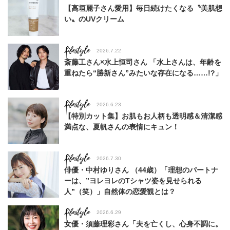
【高垣麗子さん愛用】毎日続けたくなる〝美肌想
い〟のUVクリーム
Lifestyle
2026.7.22
斎藤工さん×水上恒司さん 「水上さんは、年齢を
重ねたら“勝新さん”みたいな存在になる……!?」
Lifestyle
2026.6.23
【特別カット集】お肌もお人柄も透明感＆清潔感
満点な、夏帆さんの表情にキュン！
Lifestyle
2026.7.30
俳優・中村ゆりさん （44歳）「理想のパートナ
ーは、”ヨレヨレのTシャツ姿を見せられる
人”（笑）」自然体の恋愛観とは？
Lifestyle
2026.6.29
女優・須藤理彩さん「夫を亡くし、心身不調に。