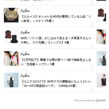
Fashion
【エルメス】オシャレな40代が愛用している上品「ミ
ニ財布」＜スナップ6選＞
Fashion
40代「パンツ派」がこなれて見える！大草直子さんイ
チ押し、ラク可愛い【トップス】4選
Fashion
【1万円以下】薄着でも間が持つ！1枚で地味見えしな
い「主役級トップス」5選
Fashion
【ユニクロだけで】40代ママの運動会にちょうどいい
「15〜25℃気温別コーデ」〈UNIQLO3選〉
Recommended by