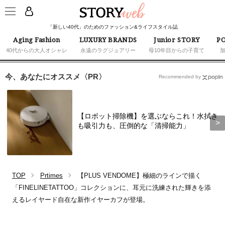
「新しい40代」のためのファッション&ライフスタイル誌
Aging Fashion
LUXURY BRANDS
Junior STORY
PO
40代からの大人オシャレ
永遠のラグジュアリー
母10年目からの子育て
今、あなたにオススメ〈PR〉
Recommended by
【ロボット掃除機】を選ぶならこれ！水拭き
も吸引力も、圧倒的な「清掃能力」
TOP
Prtimes
【PLUS VENDOME】極細のラインで描く
「FINELINETATTOO」コレクションに、耳元に洗練された輝きを添
えるレイヤード自在な新作イヤーカフが登場。