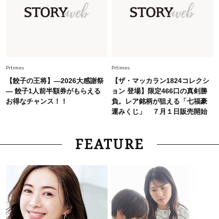
【40代のTシャツコーデ】超ビッグサイズ×きれ
いめハーフパンツでモードに昇華
Fashion
2026.7.9
スタイリストが本気で推す！40代がほどよく華
やぐ【甘め黒アイテム】3選
Prtimes
Prtimes
【餃子の王将】―2026大感謝祭
【ザ・マッカラン1824コレクシ
― 餃子1人前半額券がもらえる
ョン 登場】限定466口の真剣勝
お得なチャンス！！
負。レア銘柄が狙える「七福豪
運みくじ」 ７月１日販売開始
FEATURE