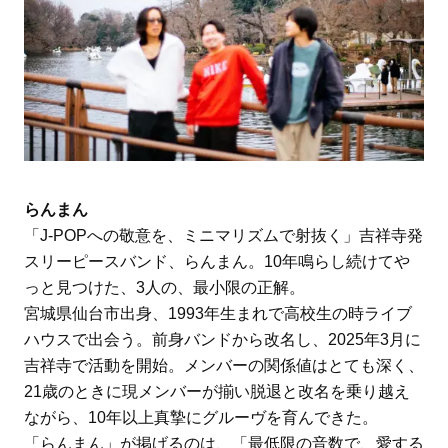
らんまん
「J-POPへの敬意を、ミニマリズムで射抜く」吉祥寺発
スリーピースバンド、らんまん。10年鳴らし続けてや
っと見つけた、3人の、最小限の正解。
宮城県仙台市出身、1993年生まれで高校生の時ライブ
ハウスで出会う。前身バンドから改名し、2025年3月に
吉祥寺で活動を開始。メンバーの関係値はとても深く、
21歳のときに現メンバーが揃い脱退と改名を乗り越え
ながら、10年以上真摯にグルーヴを育んできた。
「らんまん」が掲げるのは、「最低限の音数で、愛する