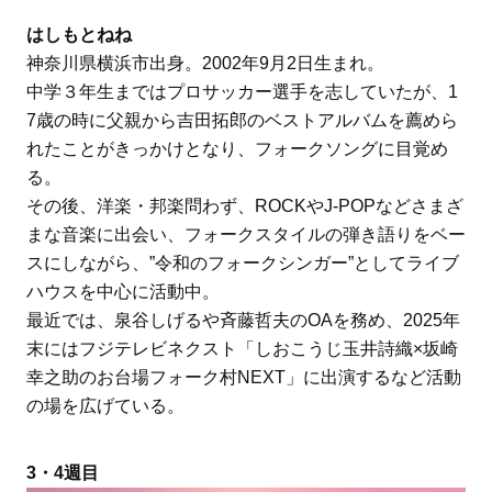
はしもとねね
神奈川県横浜市出身。2002年9月2日生まれ。
中学３年生まではプロサッカー選手を志していたが、1
7歳の時に父親から吉田拓郎のベストアルバムを薦めら
れたことがきっかけとなり、フォークソングに目覚め
る。
その後、洋楽・邦楽問わず、ROCKやJ-POPなどさまざ
まな音楽に出会い、フォークスタイルの弾き語りをベー
スにしながら、”令和のフォークシンガー”としてライブ
ハウスを中心に活動中。
最近では、泉谷しげるや斉藤哲夫のOAを務め、2025年
末にはフジテレビネクスト「しおこうじ玉井詩織×坂崎
幸之助のお台場フォーク村NEXT」に出演するなど活動
の場を広げている。
3・4週目