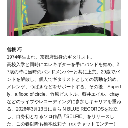
曽根 巧
1974年生まれ、京都府出身のギタリスト。
高校入学と同時にエレキギターを手にバンドを始め、2
7歳の時に当時のバンドメンバーと共に上京。29歳でバ
ンドを解散し、個人でギタリストとしての活動を始め、
メレンゲ、つばきなどをサポートする。その後、Superf
ly、a flood of circle、竹原ピストル、藍井エイル、chay
などのライブやレコーディングに参加しキャリアを重ね
る。2026年3月13日に自らIN BLUE RECORDSを設立
し、自身初となるソロ作品「SELFIE」をリリースし
た。この春以降も橋本絵莉子（ex チャットモンチー）