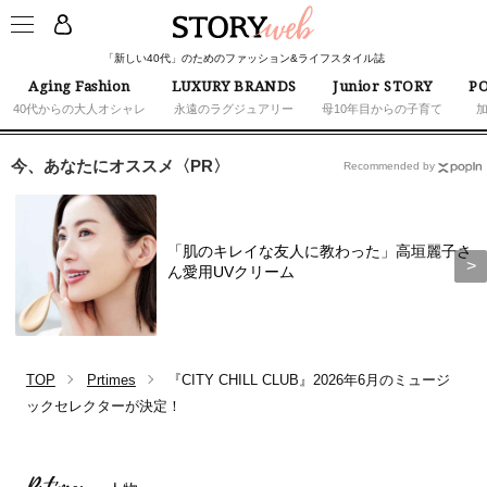
「新しい40代」のためのファッション&ライフスタイル誌
Aging Fashion
LUXURY BRANDS
Junior STORY
PO
40代からの大人オシャレ
永遠のラグジュアリー
母10年目からの子育て
今、あなたにオススメ〈PR〉
Recommended by
「肌のキレイな友人に教わった」高垣麗子さ
ん愛用UVクリーム
TOP
Prtimes
『CITY CHILL CLUB』2026年6月のミュージ
ックセレクターが決定！