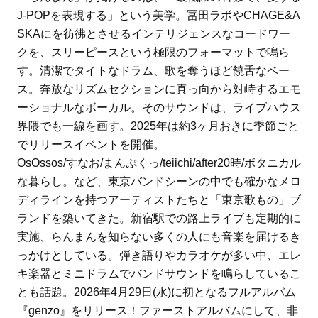
J-POPを表現する」という美学。冨田ラボやCHAGE&A
SKAにを彷彿とさせるインテリジェンスなコードワー
クを、スリーピースという極限のフォーマットで鳴ら
す。清潔でタイトなドラム、歌を奪うほど饒舌なベー
ス。奔放なリズムセクションに真っ向から対峙するエモ
ーショナルなボーカル。そのサウンドは、ライブハウス
界隈でも一線を画す。2025年は約3ヶ月おきに季節ごと
でリリースイベントを開催。
OsOssos/すなお/まんぷくっ/teiichi/after20時/ボタニカル
な暮らし。など、東京バンドシーンの中でも確かなメロ
ディラインを持つアーティストたちと「東京歌もの」ブ
ランドを築いてきた。新宿駅での路上ライブも定期的に
実施、らんまんを知らない多くの人にも音楽を届けるき
っかけとしている。弾き語りやカラオケが多い中、エレ
キ楽器とミニドラムでバンドサウンドを鳴らしているこ
とも話題。2026年4月29日(水)に初となるフルアルバム
『genzo』をリリース！ファーストアルバムにして、非