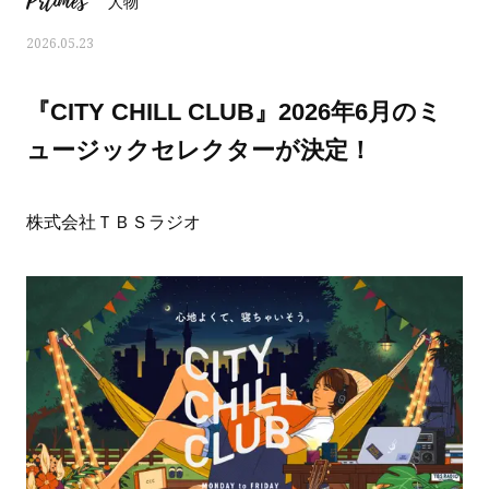
Prtimes
人物
2026.05.23
『CITY CHILL CLUB』2026年6月のミ
ュージックセレクターが決定！
株式会社ＴＢＳラジオ
ママとパパに贈る「ジェンダーレ
人気の40代髪型・ヘア
ス学」
タログ