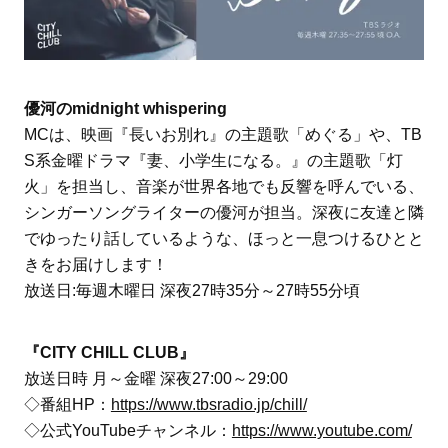
優河のmidnight whispering
MCは、映画『長いお別れ』の主題歌「めぐる」や、TB
S系金曜ドラマ『妻、小学生になる。』の主題歌「灯
火」を担当し、音楽が世界各地でも反響を呼んでいる、
シンガーソングライターの優河が担当。深夜に友達と隣
でゆったり話しているような、ほっと一息つけるひとと
きをお届けします！
放送日:毎週木曜日 深夜27時35分～27時55分頃
『CITY CHILL CLUB』
放送日時 月～金曜 深夜27:00～29:00
◇番組HP：
https://www.tbsradio.jp/chill/
◇公式YouTubeチャンネル：
https://www.youtube.com/