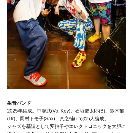
生音バンド
2025年結成。中塚武(Vo, Key)、石垣健太郎(B)、鈴木郁
(Dr)、岡村トモ子(Sax)、真之輔(Tb)の5人編成。
ジャズを基調として変拍子やエレクトロニックを大胆に