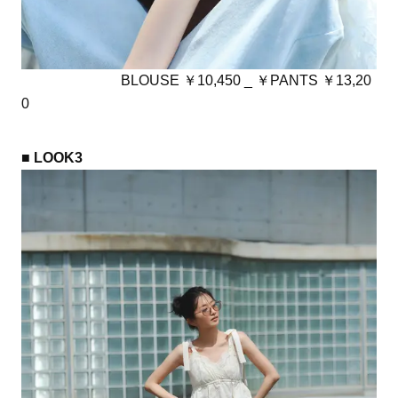
BLOUSE ￥10,450 _ ￥PANTS ￥13,20
0
■ LOOK3