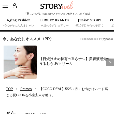
「新しい40代」のためのファッション&ライフスタイル誌
Aging Fashion
LUXURY BRANDS
Junior STORY
PO
40代からの大人オシャレ
永遠のラグジュアリー
母10年目からの子育て
今、あなたにオススメ〈PR〉
Recommended by
【日焼け止め特有の重さナシ】美容液感覚の
うるおうUVクリーム
TOP
Prtimes
【COCO DEAL】5/25（月）お出かけムード高
まる夏LOOKを小室安未が纏う。