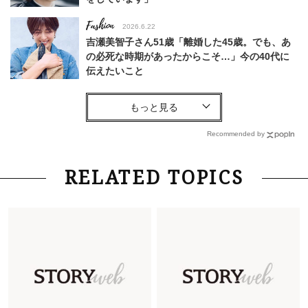
Fashion
2026.6.22
吉瀬美智子さん51歳「離婚した45歳。でも、あ
の必死な時期があったからこそ…」今の40代に
伝えたいこと
Fashion
2026.8.6
【40代コンサバ派】白Tシャツは「パール×ゴー
ルドアクセ」を合わせるのが正解！〈大野真理子
Recommended by
さん×佐藤佳菜子さん〉
Lifestyle
2026.7.29
RELATED TOPICS
「お若いですね」は褒め言葉？“若い＝美しい”と
錯覚させる社会の危うさ【上野千鶴子のジェンダ
ーレス連載22】
Lifestyle
2026.7.29
「人間、役に立たなきゃ生きてちゃいかんか？」
上野千鶴子先生が問い直す“理想の老後”の呪縛
【ジェンダー連載23】