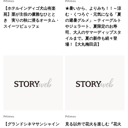
初夏はこれさえあれば！40代は【淡色ワンピ】
Prtimes
Prtimes
で即涼しげ＆上品見え〈3選〉
【ホテルインディゴ犬山有楽
★暑いから、よりみち！！～涼
苑】栗が主役の優雅なひとと
む・くつろぐ・元気になる「夏
き 実りの秋に浸るオータム・
の避暑グルメ」～ティーグルト
Fashion
2026.8.5
スイーツビュッフェ
やジェラート、夏限定のお寿
オシャレ40代の【ワンピ＆オールインワン】最
司、大人のサマーディップスタ
旬着こなし3選。地味見え回避のコツは「バッグ
イルまで。夏の新作も続々登
選び」！
場！【大丸梅田店】
Fashion
2026.7.31
【40代のTシャツコーデ】超ビッグサイズ×きれ
いめハーフパンツでモードに昇華
Fashion
2026.6.25
毎日忙しい40代が頼れる！無難に見えない【ひ
とくせ黒ワンピ】〈5選〉
Prtimes
Prtimes
【グランドシネマサンシャイン
見る以外で花火を楽しむ『花火