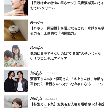
【日焼け止め特有の重さナシ】美容液感覚のうる
おうUVクリーム
【ロボット掃除機】を選ぶならこれ！水拭きも吸
引力も、圧倒的な「清掃能力」
勉強に集中できないのは“やる気”のせいじゃな
い？プロに学ぶアイケア
Lifestyle
2026.7.22
斎藤工さん×水上恒司さん 「水上さんは、年齢を
重ねたら“勝新さん”みたいな存在になる……!?」
Lifestyle
2026.6.23
【特別カット集】お肌もお人柄も透明感＆清潔感