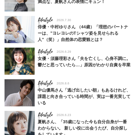
満点な、夏帆さんの表情にキュン！
Lifestyle
2026.7.30
俳優・中村ゆりさん （44歳）「理想のパートナ
ーは、”ヨレヨレのTシャツ姿を見せられる
人”（笑）」自然体の恋愛観とは？
Lifestyle
2026.6.29
女優・須藤理彩さん「夫を亡くし、心身不調に。
鬱だと思っていたら…」原因がわかり自責を卒業
Lifestyle
2026.8.6
中山優馬さん「逃げ出したい朝」もあるけれど、
課題と向き合っている時間が、実は一番充実して
いる
Lifestyle
2026.6.23
夏帆さん、「35歳になった今も自分自身が一番
わからない。 新しい役に出会うたび、自分探し
をしています」