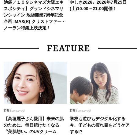
池袋／１０９シネマズ大阪エキ
やしき2026』2026年7月25日
スポシティ】グランドシネマサ
(土)10:00～21:00開催！
ンシャイン 池袋開業7周年記念
企画 IMAX(R)︎ クリストファー・
ノーラン特集上映決定！
FEATURE
特集
Sponsored
特集
Sponsored
【高垣麗子さん愛用】未来の肌
学校も遊びもデジタル化する
のために。毎日続けたくなる
今、子どもの疲れ目をどうケア
〝美肌想い〟のUVクリーム
する!?