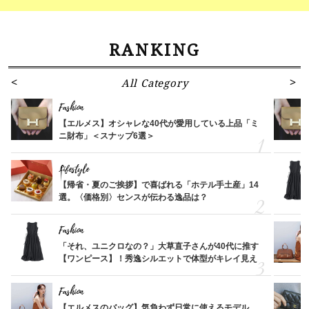
RANKING
All Category
Fashion
【エルメス】オシャレな40代が愛用している上品「ミ
ニ財布」＜スナップ6選＞
Lifestyle
【帰省・夏のご挨拶】で喜ばれる「ホテル手土産」14
選。〈価格別〉センスが伝わる逸品は？
Fashion
「それ、ユニクロなの？」大草直子さんが40代に推す
【ワンピース】！秀逸シルエットで体型がキレイ見え
Fashion
【エルメスのバッグ】気負わず日常に使えるモデル