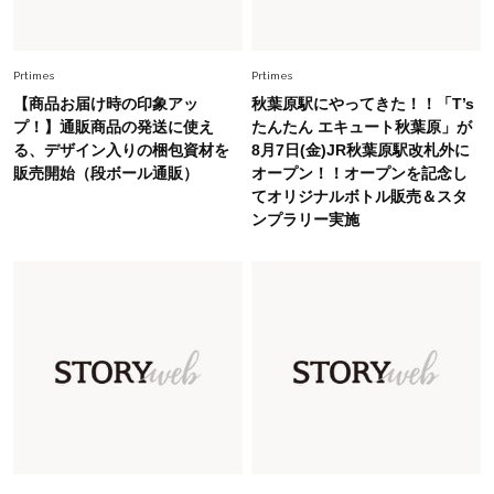
Lifestyle
2026.8.6
26年夏の【開運アクション】は”ひと拭き”習
慣！「金運アップ→トイレ、じゃあ底上げ運
Prtimes
Prtimes
は？」
【商品お届け時の印象アッ
秋葉原駅にやってきた！！「T’s
Fashion
プ！】通販商品の発送に使え
たんたん エキュート秋葉原」が
2026.6.12
る、デザイン入りの梱包資材を
8月7日(金)JR秋葉原駅改札外に
中村ゆりさん「40代になり、やっと“仕事以外の
販売開始（段ボール通販）
オープン！！オープンを記念し
幸福感”に目が向いた」ライフスタイルも、服も
てオリジナルボトル販売＆スタ
ンプラリー実施
Fashion
2026.7.16
白黒でもこんなに華やぐ！40代、夏の「甘めト
ップス×パンツ」コーデ〈3選〉
Fashion
2026.5.29
40代の夏通勤はこれ１着！「きちんと感」も
「オシャレ」も整うトレンドトップス〈4選〉
Fashion
2026.6.26