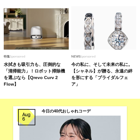
特集
Sponsored
NEWS
Sponsored
水拭きも吸引力も、圧倒的な
今の私に、そして未来の私に。
「清掃能力」！ロボット掃除機
【シャネル】が贈る、永遠の絆
を選ぶなら【Qrevo Curv 2
を形にする「ブライダルフェ
Flow】
ア」
今日の40代おしゃれコーデ
Aug
6