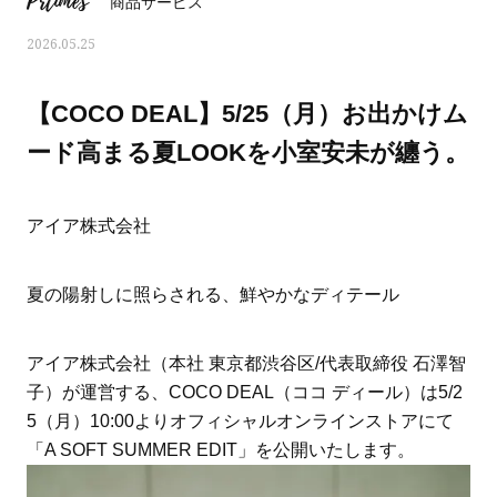
Prtimes
商品サービス
2026.05.25
【COCO DEAL】5/25（月）お出かけム
ード高まる夏LOOKを小室安未が纏う。
アイア株式会社
夏の陽射しに照らされる、鮮やかなディテール
アイア株式会社（本社 東京都渋谷区/代表取締役 石澤智
ママとパパに贈る「ジェンダーレ
人気の40代髪型・ヘア
子）が運営する、COCO DEAL（ココ ディール）は5/2
ス学」
タログ
5（月）10:00よりオフィシャルオンラインストアにて
「A SOFT SUMMER EDIT」を公開いたします。