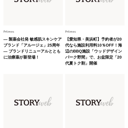
Fashion
2026.6.25
毎日忙しい40代が頼れる！無難に見えない【ひ
とくせ黒ワンピ】〈5選〉
Fashion
Prtimes
Prtimes
2026.7.9
スタイリストが本気で推す！40代がほどよく華
― 製薬会社発 敏感肌スキンケア
【愛知県・美浜町】予約者が20
やぐ【甘め黒アイテム】3選
ブランド「アルージェ」25周年
代なら施設利用料10％OFF！海
― ブランドリニューアルととも
辺のBBQ施設「ウッドデザイン
に治療薬が新登場！
パーク野間」で、お盆限定「20
Fashion
2026.7.25
代夏トク割」開催
26年夏は「小ぶり」が大流行中！人と被らない
【最旬かごバッグ】6選
Fashion
2026.7.26
【猛暑でもきれい見え】40代が手放せない「黒
ワンピ」5選
Fashion
2026.7.2