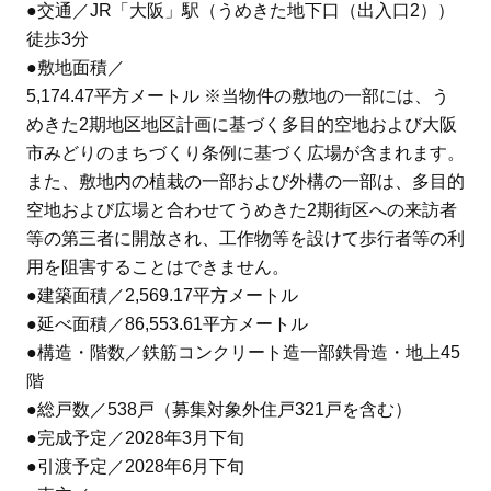
●交通／JR「大阪」駅（うめきた地下口（出入口2））
徒歩3分
●敷地面積／
5,174.47平方メートル ※当物件の敷地の一部には、う
めきた2期地区地区計画に基づく多目的空地および大阪
市みどりのまちづくり条例に基づく広場が含まれます。
また、敷地内の植栽の一部および外構の一部は、多目的
空地および広場と合わせてうめきた2期街区への来訪者
等の第三者に開放され、工作物等を設けて歩行者等の利
用を阻害することはできません。
●建築面積／2,569.17平方メートル
●延べ面積／86,553.61平方メートル
●構造・階数／鉄筋コンクリート造一部鉄骨造・地上45
階
●総戸数／538戸（募集対象外住戸321戸を含む）
●完成予定／2028年3月下旬
●引渡予定／2028年6月下旬