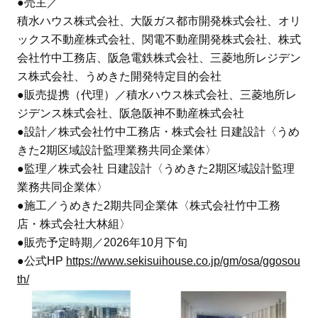
●売主／
積水ハウス株式会社、大阪ガス都市開発株式会社、オリ
ックス不動産株式会社、関電不動産開発株式会社、株式
会社竹中工務店、阪急電鉄株式会社、三菱地所レジデン
ス株式会社、うめきた開発特定目的会社
●販売提携（代理）／積水ハウス株式会社、三菱地所レ
ジデンス株式会社、阪急阪神不動産株式会社
●設計／株式会社竹中工務店・株式会社 日建設計〈うめ
きた2期区域設計監理業務共同企業体〉
●監理／株式会社 日建設計〈うめきた2期区域設計監理
業務共同企業体〉
●施工／うめきた2期共同企業体〈株式会社竹中工務
店・株式会社大林組〉
●販売予定時期／2026年10月下旬
●公式HP
https://www.sekisuihouse.co.jp/gm/osa/ggosou
th/