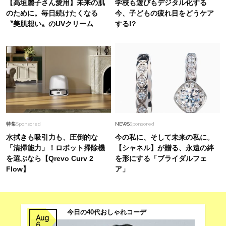
【高垣麗子さん愛用】未来の肌
学校も遊びもデジタル化する
のために。毎日続けたくなる
今、子どもの疲れ目をどうケア
〝美肌想い〟のUVクリーム
する!?
特集
Sponsored
NEWS
Sponsored
水拭きも吸引力も、圧倒的な
今の私に、そして未来の私に。
「清掃能力」！ロボット掃除機
【シャネル】が贈る、永遠の絆
を選ぶなら【Qrevo Curv 2
を形にする「ブライダルフェ
Flow】
ア」
今日の40代おしゃれコーデ
Aug
6