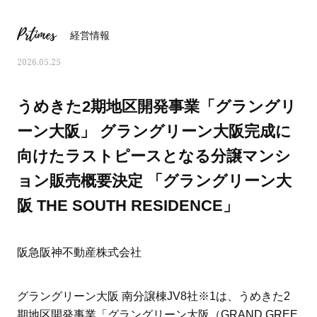
Prtimes
経営情報
2026.05.25
うめきた2期地区開発事業「グラングリ
ーン大阪」 グラングリーン大阪完成に
向けたラストピースとなる分譲マンシ
ョン販売概要決定 「グラングリーン大
阪 THE SOUTH RESIDENCE」
ママとパパに贈る「ジェンダーレ
人気の40代髪型・ヘア
阪急阪神不動産株式会社
ス学」
タログ
グラングリーン大阪 南分譲棟JV8社※1は、うめきた2
期地区開発事業「グラングリーン大阪（GRAND GREE