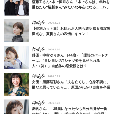
斎藤工さん×水上恒司さん 「水上さんは、年齢を
重ねたら“勝新さん”みたいな存在になる……!?」
Lifestyle
2026.6.23
【特別カット集】お肌もお人柄も透明感＆清潔感
満点な、夏帆さんの表情にキュン！
Lifestyle
2026.7.30
俳優・中村ゆりさん （44歳）「理想のパートナ
ーは、”ヨレヨレのTシャツ姿を見せられる
人”（笑）」自然体の恋愛観とは？
Lifestyle
2026.6.29
女優・須藤理彩さん「夫を亡くし、心身不調に。
鬱だと思っていたら…」原因がわかり自責を卒業
Lifestyle
2026.6.23
夏帆さん、「35歳になった今も自分自身が一番