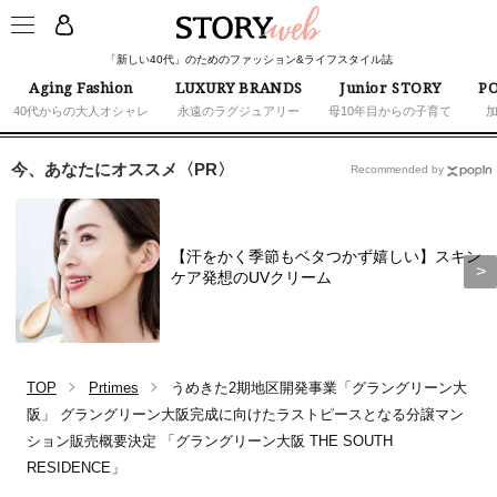
「新しい40代」のためのファッション&ライフスタイル誌
Aging Fashion
LUXURY BRANDS
Junior STORY
PO
40代からの大人オシャレ
永遠のラグジュアリー
母10年目からの子育て
今、あなたにオススメ〈PR〉
Recommended by
【汗をかく季節もベタつかず嬉しい】スキン
ケア発想のUVクリーム
TOP
Prtimes
うめきた2期地区開発事業「グラングリーン大
阪」 グラングリーン大阪完成に向けたラストピースとなる分譲マン
ション販売概要決定 「グラングリーン大阪 THE SOUTH
RESIDENCE」