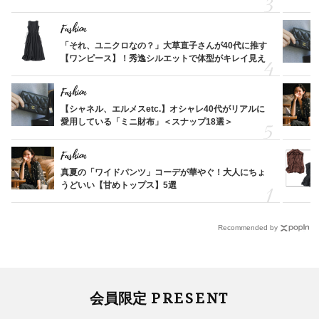
Fashion
「それ、ユニクロなの？」大草直子さんが40代に推す
【ワンピース】！秀逸シルエットで体型がキレイ見え
Fashion
【シャネル、エルメスetc.】オシャレ40代がリアルに
愛用している「ミニ財布」＜スナップ18選＞
Fashion
真夏の「ワイドパンツ」コーデが華やぐ！大人にちょ
うどいい【甘めトップス】5選
Recommended by
PRESENT
会員限定