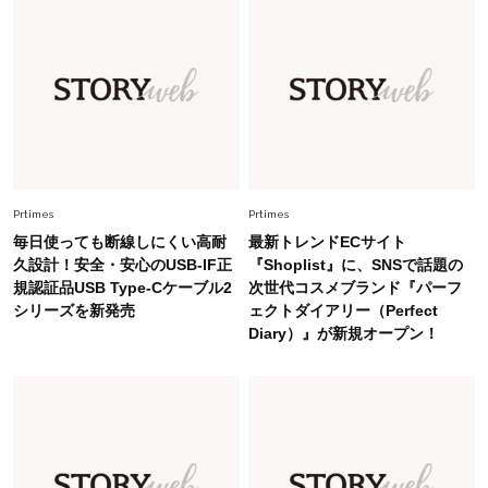
Fashion
2026.5.29
40代の夏通勤はこれ１着！「きちんと感」も
「オシャレ」も整うトレンドトップス〈4選〉
Fashion
2026.6.26
初夏はこれさえあれば！40代は【淡色ワンピ】
で即涼しげ＆上品見え〈3選〉
Prtimes
Prtimes
毎日使っても断線しにくい高耐
最新トレンドECサイト
Fashion
久設計！安全・安心のUSB-IF正
『Shoplist』に、SNSで話題の
2026.8.5
規認証品USB Type-Cケーブル2
次世代コスメブランド『パーフ
オシャレ40代の【ワンピ＆オールインワン】最
シリーズを新発売
ェクトダイアリー（Perfect
旬着こなし3選。地味見え回避のコツは「バッグ
Diary）』が新規オープン！
選び」！
Fashion
2026.7.31
【40代のTシャツコーデ】超ビッグサイズ×きれ
いめハーフパンツでモードに昇華