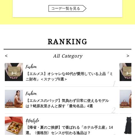
コーデ一覧を見る
RANKING
All Category
Fashion
【エルメス】オシャレな40代が愛用している上品「ミ
ニ財布」＜スナップ6選＞
Fashion
【エルメスのバッグ】気負わず日常に使えるモデル
は？蛯原友里さんと探す「最旬名品」4選
Lifestyle
【帰省・夏のご挨拶】で喜ばれる「ホテル手土産」14
選。〈価格別〉センスが伝わる逸品は？