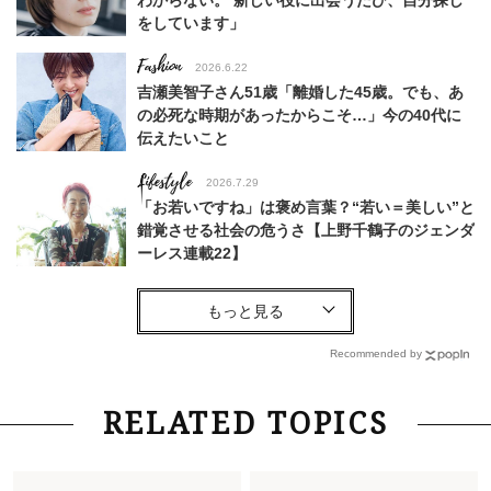
わからない。 新しい役に出会うたび、自分探し
をしています」
Fashion
2026.6.22
吉瀬美智子さん51歳「離婚した45歳。でも、あ
の必死な時期があったからこそ…」今の40代に
伝えたいこと
Lifestyle
2026.7.29
「お若いですね」は褒め言葉？“若い＝美しい”と
錯覚させる社会の危うさ【上野千鶴子のジェンダ
ーレス連載22】
Fashion
2026.6.12
中村ゆりさん「40代になり、やっと“仕事以外の
幸福感”に目が向いた」ライフスタイルも、服も
Recommended by
Fashion
2026.7.16
RELATED TOPICS
白黒でもこんなに華やぐ！40代、夏の「甘めト
ップス×パンツ」コーデ〈3選〉