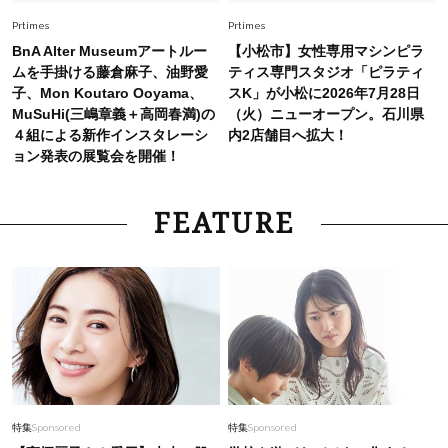
【40代夏コーデ】猛暑でも快適＆上品に！体型
カバーも叶う厳選アイテム〈13選〉
Prtimes
Prtimes
BnA Alter Museumアートルー
【小松市】女性専用マシンピラ
ムを手掛ける藤倉麻子、油野愛
ティス専門スタジオ「ピラティ
子、Mon Koutaro Ooyama、
スK」が小松に2026年7月28日
MuSuHi(三嶋章義＋高岡春満)の
（火）ニューオープン。石川県
４組による新作インスタレーシ
内2店舗目へ拡大！
ョン発表の展覧会を開催！
FEATURE
特集
Sponsored
特集
Sponsored