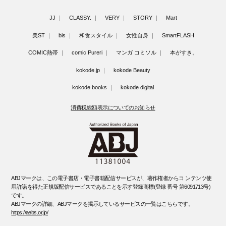
JJ
CLASSY.
VERY
STORY
Mart
美ST
bis
和食スタイル
女性自身
SmartFLASH
COMIC熱帯
comic Pureri
マンガ コミソル
本がすき。
kokode.jp
kokode Beauty
kokode books
kokode digital
消費税総額表示についてのお知らせ
ABJマークは、この電子書店・電子書籍配信サービスが、著作権者からコ ンテンツ使
用許諾を得た正規版配信サービスであることを示す登録商標(登録 番号 第6091713号)
です。
ABJマークの詳細、ABJマークを掲示しているサービスの一覧はこちらです。
https://aebs.or.jp/