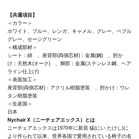
【共通項目】
＜カラー＞
ホワイト、ブルー、レンガ、キャメル、グレー、ペブル
グレー、セージグリーン
＜構成部材＞
シート：綿 、座背部(両側芯材)：金属(鋼) 、肘か
け：天然木(オーク) 、脚部：金属(ステンレス鋼、ヘア
ライン仕上げ)
＜表面加工＞
座背部(両側芯材)：アクリル樹脂塗装 、肘かけ：ウレ
タン樹脂塗装
＜生産国＞
日本
Nychair X（ニーチェアエックス）とは
ニーチェアエックスは1970年に新居 猛(にい たけし)に
より作られて以来、世界各国で愛用されている椅子の名