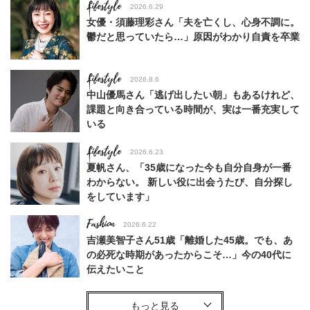
Lifestyle
2026.6.29
女優・須藤理彩さん「夫を亡くし、心身不調に。
鬱だと思っていたら…」原因がわかり自責を卒業
Lifestyle
2026.8.6
中山優馬さん「逃げ出したい朝」もあるけれど、
課題と向き合っている時間が、実は一番充実して
いる
Lifestyle
2026.6.23
夏帆さん、「35歳になった今も自分自身が一番
わからない。 新しい役に出会うたび、自分探し
をしています」
Fashion
2026.6.22
吉瀬美智子さん51歳「離婚した45歳。でも、あ
の必死な時期があったからこそ…」今の40代に
伝えたいこと
Fashion
2026.8.6