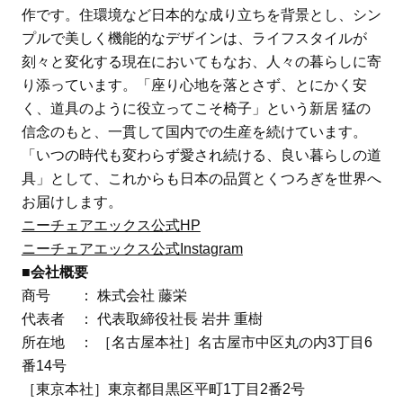
作です。住環境など日本的な成り立ちを背景とし、シン
プルで美しく機能的なデザインは、ライフスタイルが
刻々と変化する現在においてもなお、人々の暮らしに寄
り添っています。「座り心地を落とさず、とにかく安
く、道具のように役立ってこそ椅子」という新居 猛の
信念のもと、一貫して国内での生産を続けています。
「いつの時代も変わらず愛され続ける、良い暮らしの道
具」として、これからも日本の品質とくつろぎを世界へ
お届けします。
ニーチェアエックス公式HP
ニーチェアエックス公式Instagram
■会社概要
商号 ： 株式会社 藤栄
代表者 ： 代表取締役社長 岩井 重樹
所在地 ： ［名古屋本社］名古屋市中区丸の内3丁目6
番14号
［東京本社］東京都目黒区平町1丁目2番2号