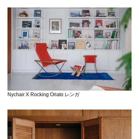
Nychair X Rocking Oriato レンガ