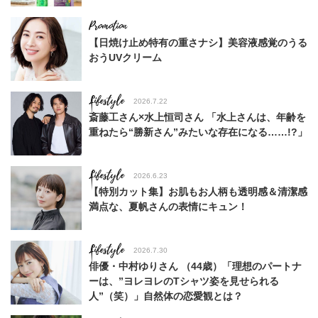
【日焼け止め特有の重さナシ】美容液感覚のうる
おうUVクリーム
Lifestyle
2026.7.22
斎藤工さん×水上恒司さん 「水上さんは、年齢を
重ねたら“勝新さん”みたいな存在になる……!?」
Lifestyle
2026.6.23
【特別カット集】お肌もお人柄も透明感＆清潔感
満点な、夏帆さんの表情にキュン！
Lifestyle
2026.7.30
俳優・中村ゆりさん （44歳）「理想のパートナ
ーは、”ヨレヨレのTシャツ姿を見せられる
人”（笑）」自然体の恋愛観とは？