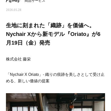
Prtimes
商品サービス
2026.05.28
生地に刻まれた「織跡」を価値へ。
Nychair Xから新モデル『Oriato』が6
月19日（金）発売
株式会社 藤栄
「Nychair X Oriato」- 織りの痕跡を美しさとして受け止
める、新しい価値の提案
おすす
ママとパパに贈る「ジェンダーレ
人気の40代髪型・ヘア
ス学」
タログ