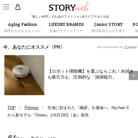
「新しい40代」のためのファッション&ライフスタイル誌
Aging Fashion
LUXURY BRANDS
Junior STORY
PO
40代からの大人オシャレ
永遠のラグジュアリー
母10年目からの子育て
今、あなたにオススメ〈PR〉
Recommended by
【ロボット掃除機】を選ぶならこれ！水拭き
も吸引力も、圧倒的な「清掃能力」
TOP
Prtimes
生地に刻まれた「織跡」を価値へ。Nychair X
から新モデル『Oriato』が6月19日（金）発売