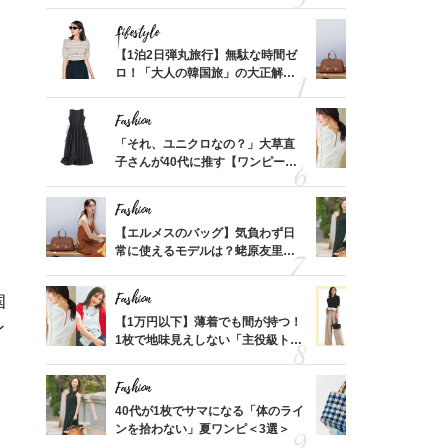
「ミニ財布」＜スナップ18選＞
ス】！秀逸
レイ見え
Lifestyle
Fashion
てから
【1泊2日弾丸旅行】無駄な時間ゼ
【エルメス
く」俳
ロ！「大人の韓国旅」の大正解ス
常に使える
思い
ケジュールは？
んと探す「
Fashion
Fashion
って始
「それ、ユニクロなの？」大草直
【1万円以
えて、
子さんが40代に推す【ワンピー
1枚で地味
ゃなっ
ス】！秀逸シルエットで体型がキ
プス」5選
レイ見え
Fashion
Fashion
摘出手
【エルメスのバッグ】気負わず日
40代が1
取って
常に使えるモデルは？蛯原友里さ
ンを拾わな
そんな
んと探す「最旬名品」4選
て
い
Fashion
Fashion
国
カ月め
【1万円以下】薄着でも間が持つ！
40代の【
ン
結婚生
1枚で地味見えしない「主役級トッ
を”夏仕様
プス」5選
レイ見えす
Fashion
Fashion
拭き掃
40代が1枚でサマになる「体のライ
26年夏は
由は？
ンを拾わない」夏ワンピ＜3選＞
人と被らな
〉
選