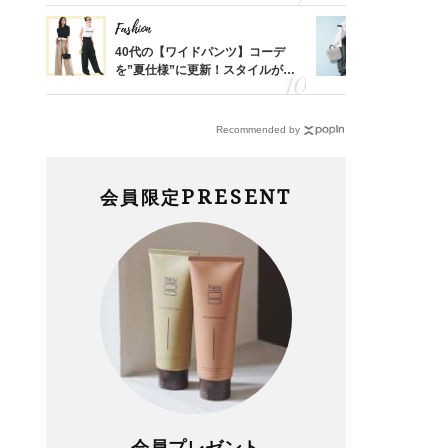
Fashion
Fashion
「53
40代の【ワイドパンツ】コーデ
【ユニクロ
婚のリ
を”夏仕様”に更新！スタイルがキ
動会にちょ
でぶつ
レイ見えする〈コーデ3選〉
温別コーデ」
Recommended by
PRESENT
会員限定
会員プレゼント