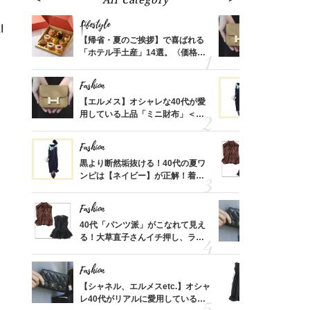
Lifestyle
Fashion
I
ばれる
【帰省・夏のご挨拶】で喜ばれる
【エルメス
価格
「ホテル手土産」14選。〈価格
用している
？
別〉センスが伝わる逸品は？
ナップ6選
Fashion
Fashion
時間ゼ
【エルメス】オシャレな40代が愛
黒より断然
正解ス
用している上品「ミニ財布」＜ス
ンピは【ネ
ナップ6選＞
しコーデ３
Fashion
Fashion
さんの
黒より断然垢抜ける！40代の夏ワ
40代「パ
金の話
ンピは【ネイビー】が正解！着回
る！大草直
めるん
しコーデ３
可愛い【ト
で学ん
Fashion
Fashion
る【お
40代「パンツ派」がこなれて見え
【シャネル、
買える
る！大草直子さんイチ押し、ラク
レ40代が
れる名
可愛い【トップス】4選
「ミニ財布
Fashion
Fashion
さん
【シャネル、エルメスetc.】オシャ
「それ、ユ
、自然
レ40代がリアルに愛用している
子さんが4