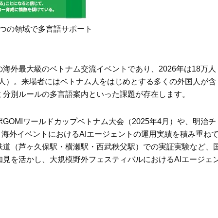
ケア」はこれ一つでOK！
体の美しさ
Beauty
Lifestyle
「夕方から目力が落ちる…」40代
【特別画像集】「亡くなっ
2つの領域で多言語サポート
へ！石井美穂さんが推薦【名品ア
憧れの気持ちはますます強
イクリーム】3選
優・大和田美帆さん”母との
出”
Beauty
Lifestyle
海外最大級のベトナム交流イベントであり、2026年は18万人
石井美穂さんおすすめ！40代の
中山優馬さん、姉と話し合
「お疲れ顔を救う」美容パック
めた親孝行「親の年齢も考
4万人）。来場者にはベトナム人をはじめとする多くの外国人が含
は？翌朝の肌に自信がもてる
年に1回くらいは何かしなき
ミ分別ルールの多言語案内といった課題が存在します。
て」
Beauty
Lifestyle
黄ぐすみをオフ！40代の美白ケ
【梅宮アンナさん】乳がん
OMIワールドカップベトナム大会（2025年4月）や、明治チ
ア、最適解は【角質洗顔】。石井
術を経て「残った方の胸も
美穂さんおすすめ名品
しまいたい」とすら思う──
、海外イベントにおけるAIエージェントの運用実績を積み重ね
声もあることを知ってほし
Beauty
Lifestyle
鉄道（芦ヶ久保駅・横瀬駅・西武秩父駅）での実証実験など、
40代、顔がオシャレになる「リッ
梅宮アンナさん、再婚から8
見を活かし、大規模野外フェスティバルにおけるAIエージェ
プの色」は【モーブ】一択！大野
の心境「お互い20年ぶりの
真理子さんおすすめ名品
活、正直簡単じゃない」
Beauty
Lifestyle
今いちばん垢抜ける「ショートボ
まずはここだけ！「寝室の
ブ」SNAP。人気アラフォー読者達
除」が【総合運】に効く理
がお手本！
〈26年夏の開運アクション