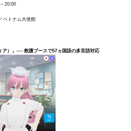
20:00
Beauty
Lifestyle
）
まるで美容液！【ディオール プレ
梅宮アンナさんご夫婦が語る 
会／ベトナム大使館
ステージ】新クレンザーでうるお
歳と60歳、大人同士の電撃
い艶めくなめらかな素肌へ
アル」周囲が驚くほど本音
かることも
フィア）」── 救護ブースで57ヵ国語の多言語対応