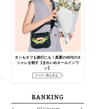
オンもオフも旅行にも！真夏の40代のオ
シャレを制す【きれいめオールインワ
ン】
コーデ一覧を見る
実
RANKING
All Category
Fa