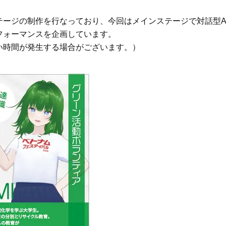
Beauty
Lifestyle
ージの制作を行なっており、今回はメインステージで対話型A
「それどこの？」と褒められる！
【帰省・夏のご挨拶】で喜
フォーマンスを企画しています。
可愛すぎる【YSL】の新作「万能ク
「ホテル手土産」14選。〈
い時間が発生する場合がございます。）
リーム」が夏のお守りに
別〉センスが伝わる逸品は
Beauty
Lifestyle
26年夏、石井美穂さん厳選の【美
【1泊2日弾丸旅行】無駄な
白アイテム】10選！40代以上は朝
ロ！「大人の韓国旅」の大
晩の「即効集中ケア」に頼る！
ケジュールは？
Beauty
Lifestyle
40代、翌朝の肌が見違える！夏の
梅宮アンナさん、父・辰夫
「ざらつき・ごわつき」をケアす
相続で学んだこと「親のお
る名品2選〈パック・ミスト〉
は”介護どうする？”から始
です」父・辰夫さんの相続
Beauty
Lifestyle
だこと
40代の透明感を底上げ【毛穴ケ
〈元社長秘書〉内緒で教え
ア】名品3選！石井美穂さん「60本
盆の帰省手土産5選】東京で
以上愛用中」のものも
「また買ってきて」と喜ば
品
Beauty
Lifestyle
酷暑の夏こそ40代が使うべき【美
【特別カット集】中村ゆり
容液・クリーム】「シワ・たるみ
やわらかな透明感をまとう