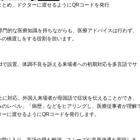
まとめ、ドクターに渡せるようにQRコードを発行
専門的な医療知識を持ちながらも、医療アドバイスは行わず、
への橋渡しをする役割を担います。
adで設置。体調不良を訴える来場者への初期対応を多言語でサ
上に対応。外国人来場者が母国語で症状を伝えることができ、
みのレベル」「病歴」などをヒアリングし、医療従事者が理解
ターに渡せるようにQRコードを発行します。
の間に入り、言語の壁を解消。スムーズな意思疎通を実現しま