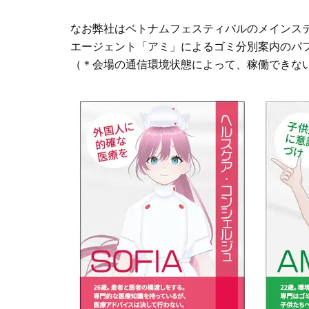
なお弊社はベトナムフェスティバルのメインステ
エージェント「アミ」によるゴミ分別案内のパ
（＊会場の通信環境状態によって、稼働できな