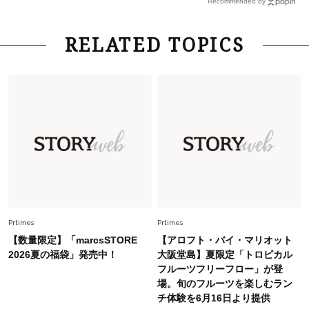
Recommended by
さん×佐藤佳菜子さん〉
Lifestyle
2026.7.29
RELATED TOPICS
「お若いですね」は褒め言葉？“若い＝美しい”と
錯覚させる社会の危うさ【上野千鶴子のジェンダ
ーレス連載22】
Lifestyle
2026.8.6
26年夏の【開運アクション】は”ひと拭き”習
慣！「金運アップ→トイレ、じゃあ底上げ運
は？」
Lifestyle
2026.5.22
梅宮アンナさん 電撃婚から1年、家族の価値観
を育み中「理想の暮らしよりも今の心地よさを選
Prtimes
Prtimes
んだ」
【数量限定】「marcsSTORE
【アロフト・バイ・マリオット
Fashion
2026夏の福袋」発売中！
大阪堂島】夏限定「トロピカル
2026.6.12
フルーツフリーフロー」が登
中村ゆりさん「40代になり、やっと“仕事以外の
場。旬のフルーツを楽しむラン
幸福感”に目が向いた」ライフスタイルも、服も
チ体験を6月16日より提供