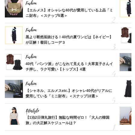
Fashion
【エルメス】オシャレな40代が愛用している上品「ミ
ニ財布」＜スナップ6選＞
Fashion
黒より断然垢抜ける！40代の夏ワンピは【ネイビー】
が正解！着回しコーデ３
Fashion
40代「パンツ派」がこなれて見える！大草直子さんイ
チ押し、ラク可愛い【トップス】4選
Fashion
【シャネル、エルメスetc.】オシャレ40代がリアルに
愛用している「ミニ財布」＜スナップ18選＞
Lifestyle
【1泊2日弾丸旅行】無駄な時間ゼロ！「大人の韓国
旅」の大正解スケジュールは？