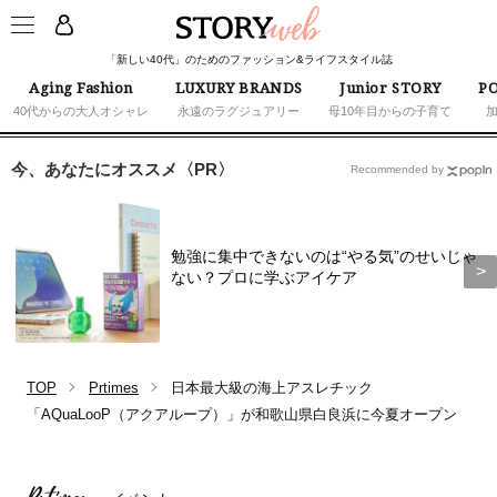
「新しい40代」のためのファッション&ライフスタイル誌
Aging Fashion
LUXURY BRANDS
Junior STORY
PO
40代からの大人オシャレ
永遠のラグジュアリー
母10年目からの子育て
今、あなたにオススメ〈PR〉
Recommended by
勉強に集中できないのは“やる気”のせいじゃ
ない？プロに学ぶアイケア
TOP
Prtimes
日本最大級の海上アスレチック
「AQuaLooP（アクアループ）」が和歌山県白良浜に今夏オープン