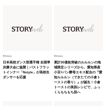
Fashion
2026.7.16
白黒でもこんなに華やぐ！40代、夏の「甘めト
ップス×パンツ」コーデ〈3選〉
Fashion
2026.5.29
40代の夏通勤はこれ１着！「きちんと感」も
「オシャレ」も整うトレンドトップス〈4選〉
Fashion
Prtimes
Prtimes
2026.5.29
今、40代の「メガネ＆サングラス」のトレンド
日本高校ダンス部選手権 全国準
累計30億枚突破のルルルンの地
に更新あり！“黒ぶち以外”が新定番に
決勝大会に協賛｜バストフラッ
域限定シリーズから、愛知県産
トインナー「Nstyle」が高校生
小豆×パン酵母エキス配合の『愛
ダンサーを応援
知ルルルン（できたての小倉ト
Fashion
2026.8.5
ーストの香り）』が誕生！小倉
オシャレ40代の【ワンピ＆オールインワン】最
トーストの美肌レシピで、ふっ
旬着こなし3選。地味見え回避のコツは「バッグ
くらもちもち肌へ
選び」！
Fashion
2026.7.31