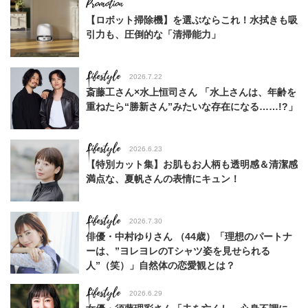
【ロボット掃除機】を選ぶならこれ！水拭きも吸
引力も、圧倒的な「清掃能力」
Lifestyle
2026.7.22
斎藤工さん×水上恒司さん 「水上さんは、年齢を
重ねたら“勝新さん”みたいな存在になる……!?」
Lifestyle
2026.6.23
【特別カット集】お肌もお人柄も透明感＆清潔感
満点な、夏帆さんの表情にキュン！
Lifestyle
2026.7.30
俳優・中村ゆりさん （44歳）「理想のパートナ
ーは、”ヨレヨレのTシャツ姿を見せられる
人”（笑）」自然体の恋愛観とは？
Lifestyle
2026.6.29