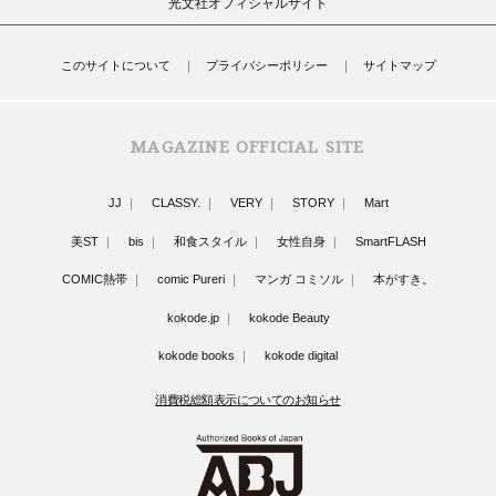
光文社オフィシャルサイト
このサイトについて
プライバシーポリシー
サイトマップ
MAGAZINE OFFICIAL SITE
JJ
CLASSY.
VERY
STORY
Mart
美ST
bis
和食スタイル
女性自身
SmartFLASH
COMIC熱帯
comic Pureri
マンガ コミソル
本がすき。
kokode.jp
kokode Beauty
kokode books
kokode digital
消費税総額表示についてのお知らせ