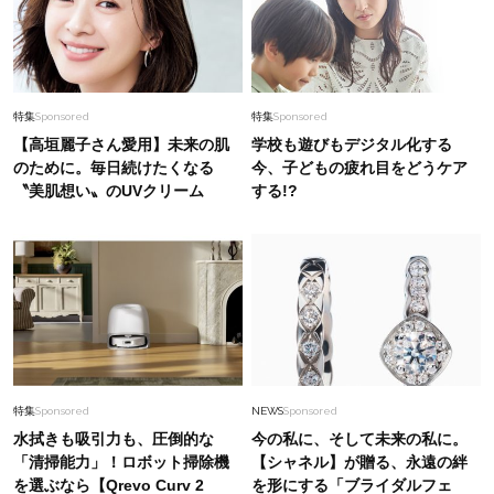
特集
Sponsored
特集
Sponsored
【高垣麗子さん愛用】未来の肌
学校も遊びもデジタル化する
のために。毎日続けたくなる
今、子どもの疲れ目をどうケア
〝美肌想い〟のUVクリーム
する!?
特集
Sponsored
NEWS
Sponsored
水拭きも吸引力も、圧倒的な
今の私に、そして未来の私に。
「清掃能力」！ロボット掃除機
【シャネル】が贈る、永遠の絆
を選ぶなら【Qrevo Curv 2
を形にする「ブライダルフェ