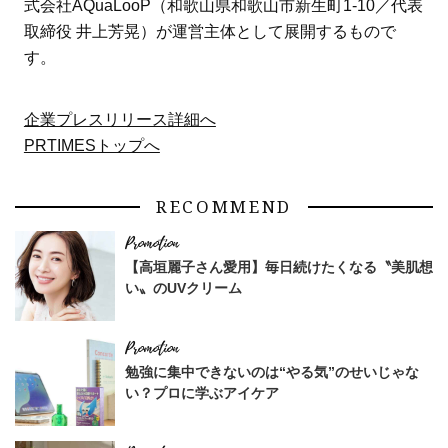
式会社AQuaLooP（和歌山県和歌山市新生町1-10／代表
取締役 井上芳晃）が運営主体として展開するもので
す。
企業プレスリリース詳細へ
PRTIMESトップへ
RECOMMEND
【高垣麗子さん愛用】毎日続けたくなる〝美肌想
い〟のUVクリーム
勉強に集中できないのは“やる気”のせいじゃな
い？プロに学ぶアイケア