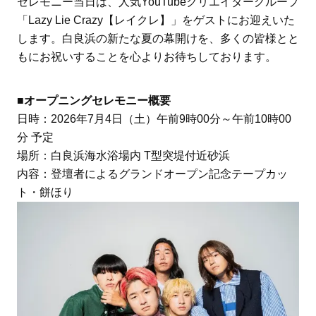
セレモニー当日は、人気YouTubeクリエイターグループ
「Lazy Lie Crazy【レイクレ】」をゲストにお迎えいた
します。白良浜の新たな夏の幕開けを、多くの皆様とと
もにお祝いすることを心よりお待ちしております。
■オープニングセレモニー概要
日時：2026年7月4日（土）午前9時00分～午前10時00
分 予定
場所：白良浜海水浴場内 T型突堤付近砂浜
内容：登壇者によるグランドオープン記念テープカッ
ト・餅ほり