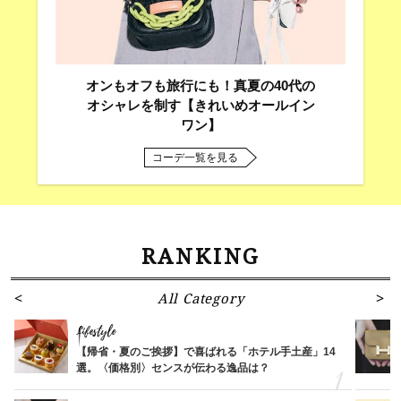
オンもオフも旅行にも！真夏の40代の
オシャレを制す【きれいめオールイン
ワン】
コーデ一覧を見る
RANKING
All Category
Lifestyle
【帰省・夏のご挨拶】で喜ばれる「ホテル手土産」14
選。〈価格別〉センスが伝わる逸品は？