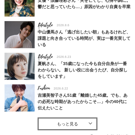
女優・須藤理彩さん「夫を亡くし、心身不調に。
鬱だと思っていたら…」原因がわかり自責を卒業
Lifestyle
2026.8.6
中山優馬さん「逃げ出したい朝」もあるけれど、
課題と向き合っている時間が、実は一番充実して
いる
Lifestyle
2026.6.23
夏帆さん、「35歳になった今も自分自身が一番
わからない。 新しい役に出会うたび、自分探し
をしています」
Fashion
2026.6.22
吉瀬美智子さん51歳「離婚した45歳。でも、あ
の必死な時期があったからこそ…」今の40代に
伝えたいこと
Fashion
2026.8.6
【40代コンサバ派】白Tシャツは「パール×ゴー
ルドアクセ」を合わせるのが正解！〈大野真理子