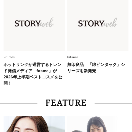
【40代のTシャツコーデ】超ビッグサイズ×きれ
いめハーフパンツでモードに昇華
Fashion
2026.7.9
スタイリストが本気で推す！40代がほどよく華
やぐ【甘め黒アイテム】3選
Prtimes
Prtimes
ホットリンクが運営するトレン
無印良品 「綿ピンタック」シ
ド発信メディア「fasme」が
リーズを新発売
2026年上半期ベストコスメを公
開！
FEATURE