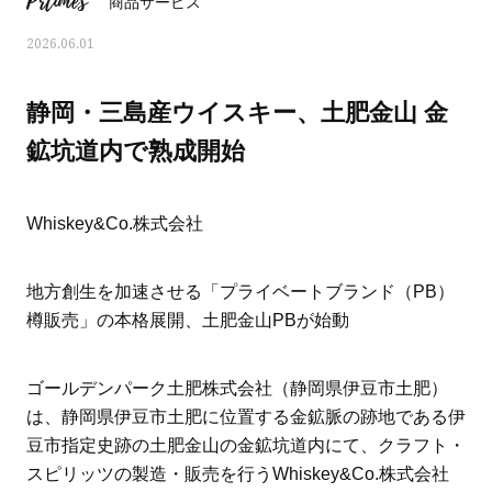
Prtimes
商品サービス
2026.06.01
静岡・三島産ウイスキー、土肥金山 金
鉱坑道内で熟成開始
Whiskey&Co.株式会社
地方創生を加速させる「プライベートブランド（PB）
樽販売」の本格展開、土肥金山PBが始動
ママとパパに贈る「ジェンダーレ
人気の40代髪型・ヘア
ゴールデンパーク土肥株式会社（静岡県伊豆市土肥）
ス学」
タログ
は、静岡県伊豆市土肥に位置する金鉱脈の跡地である伊
豆市指定史跡の土肥金山の金鉱坑道内にて、クラフト・
スピリッツの製造・販売を行うWhiskey&Co.株式会社