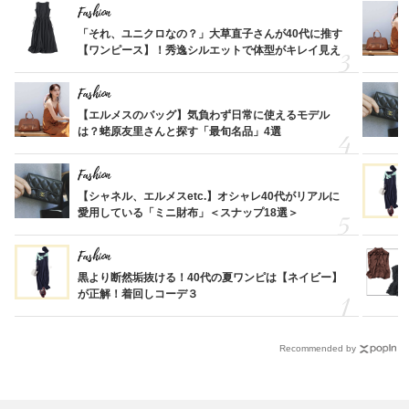
Fashion
「それ、ユニクロなの？」大草直子さんが40代に推す
【ワンピース】！秀逸シルエットで体型がキレイ見え
Fashion
【エルメスのバッグ】気負わず日常に使えるモデル
は？蛯原友里さんと探す「最旬名品」4選
Fashion
【シャネル、エルメスetc.】オシャレ40代がリアルに
愛用している「ミニ財布」＜スナップ18選＞
Fashion
黒より断然垢抜ける！40代の夏ワンピは【ネイビー】
が正解！着回しコーデ３
Recommended by