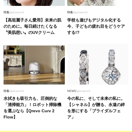
特集
Sponsored
特集
Sponsored
【高垣麗子さん愛用】未来の肌
学校も遊びもデジタル化する
のために。毎日続けたくなる
今、子どもの疲れ目をどうケア
〝美肌想い〟のUVクリーム
する!?
特集
Sponsored
NEWS
Sponsored
水拭きも吸引力も、圧倒的な
今の私に、そして未来の私に。
「清掃能力」！ロボット掃除機
【シャネル】が贈る、永遠の絆
を選ぶなら【Qrevo Curv 2
を形にする「ブライダルフェ
Flow】
ア」