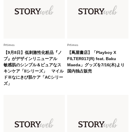
Fashion
2026.5.29
40代の夏通勤はこれ１着！「きちんと感」も
「オシャレ」も整うトレンドトップス〈4選〉
Fashion
2026.6.26
初夏はこれさえあれば！40代は【淡色ワンピ】
で即涼しげ＆上品見え〈3選〉
Prtimes
Prtimes
【9月8日】低刺激性化粧品『ノ
【蔦屋書店】「Playboy X
ブ』がデザインリニューアル
FILTER017(R) feat. Baku
Fashion
2026.8.5
敏感肌のシンプル＆ピュアなス
Maeda」グッズを7/16(木)より
オシャレ40代の【ワンピ＆オールインワン】最
キンケア「IIシリーズ」 マイル
国内独占販売
旬着こなし3選。地味見え回避のコツは「バッグ
ド※なにきび肌ケア「ACシリー
選び」！
ズ」
Fashion
2026.7.31
【40代のTシャツコーデ】超ビッグサイズ×きれ
いめハーフパンツでモードに昇華
Fashion
2026.6.25