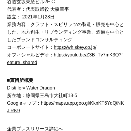
谷道玄坂東急ビル2F-C
代表者：代表取締役 大森章平
設立： 2021年1月28日
業務内容：クラフト・スピリッツの製造・販売を中心と
した、地方創生・リブランディング事業、酒類を中心と
したブランドコンサルティング
コーポレートサイト：
https://whiskey.co.jp/
オフィシャルビデオ：
https://youtu.be/Z3B_Tv7mK3Q?f
eature=shared
■蒸留所概要
Distillery Water Dragon
所在地：静岡県三島市大社町18-5
Googleマップ：
https://maps.app.goo.gl/KknKT6YqQtNK
JiRK9
企業プレスリリース詳細へ