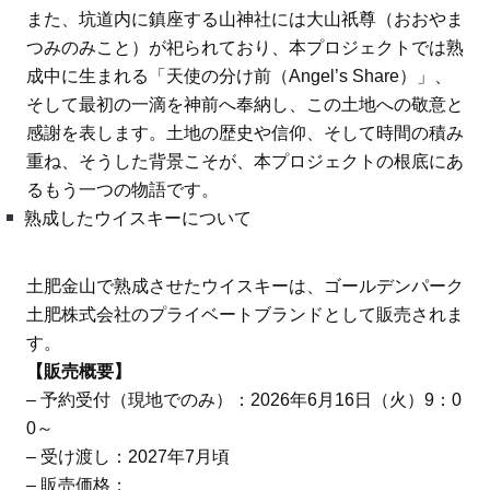
また、坑道内に鎮座する山神社には大山祇尊（おおやま
つみのみこと）が祀られており、本プロジェクトでは熟
成中に生まれる「天使の分け前（Angel’s Share）」、
そして最初の一滴を神前へ奉納し、この土地への敬意と
感謝を表します。土地の歴史や信仰、そして時間の積み
重ね、そうした背景こそが、本プロジェクトの根底にあ
るもう一つの物語です。
熟成したウイスキーについて
土肥金山で熟成させたウイスキーは、ゴールデンパーク
土肥株式会社のプライベートブランドとして販売されま
す。
【販売概要】
– 予約受付（現地でのみ）：2026年6月16日（火）9：0
0～
– 受け渡し：2027年7月頃
– 販売価格：