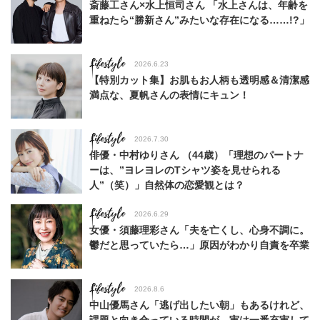
斎藤工さん×水上恒司さん 「水上さんは、年齢を
重ねたら“勝新さん”みたいな存在になる……!?」
Lifestyle
2026.6.23
【特別カット集】お肌もお人柄も透明感＆清潔感
満点な、夏帆さんの表情にキュン！
Lifestyle
2026.7.30
俳優・中村ゆりさん （44歳）「理想のパートナ
ーは、”ヨレヨレのTシャツ姿を見せられる
人”（笑）」自然体の恋愛観とは？
Lifestyle
2026.6.29
女優・須藤理彩さん「夫を亡くし、心身不調に。
鬱だと思っていたら…」原因がわかり自責を卒業
Lifestyle
2026.8.6
中山優馬さん「逃げ出したい朝」もあるけれど、