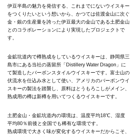
伊豆半島の魅力を発信する、これまでにないウイスキー
をつくりたいという想いから、かつては佐渡金山に次ぐ
金・銀の生産量を誇った伊豆最大の金山である土肥金山
とのコラボレーションにより実現したプロジェクトで
す。
金鉱坑道内で樽熟成をしているウイスキーは、静岡県三
島市にある当社の蒸留所「Distillery Water Dragon」に
て製造したバーボンスタイルウイスキーです。富士山の
伏流水を仕込み水として使い、アメリカのバーボンウイ
スキーの製法を踏襲し、原料はとうもろこしがメイン、
熟成用の樽は新樽を用いてつくるウイスキーです。
土肥金山・金鉱坑道内の環境は、温度平均18℃、湿度
平均80％前後と全国でも稀有な環境です。
熟成環境で大きく味が変化するウイスキーだからこそ、