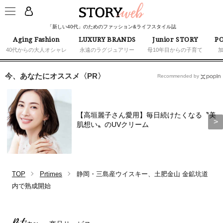
「新しい40代」のためのファッション&ライフスタイル誌
Aging Fashion
LUXURY BRANDS
Junior STORY
PO
40代からの大人オシャレ
永遠のラグジュアリー
母10年目からの子育て
今、あなたにオススメ〈PR〉
Recommended by
【高垣麗子さん愛用】毎日続けたくなる〝美
肌想い〟のUVクリーム
TOP
Prtimes
静岡・三島産ウイスキー、土肥金山 金鉱坑道
内で熟成開始