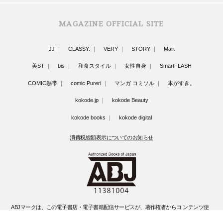
MAGAZINE OFFICIAL SITE
JJ
CLASSY.
VERY
STORY
Mart
美ST
bis
和食スタイル
女性自身
SmartFLASH
COMIC熱帯
comic Pureri
マンガ コミソル
本がすき。
kokode.jp
kokode Beauty
kokode books
kokode digital
消費税総額表示についてのお知らせ
ABJマークは、この電子書店・電子書籍配信サービスが、著作権者からコ ンテンツ使
用許諾を得た正規版配信サービスであることを示す登録商標(登録 番号 第6091713号)