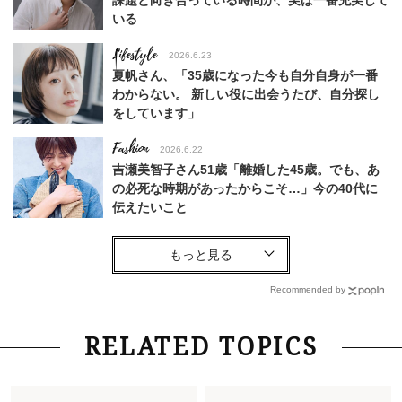
課題と向き合っている時間が、実は一番充実して
いる
Lifestyle
2026.6.23
夏帆さん、「35歳になった今も自分自身が一番
わからない。 新しい役に出会うたび、自分探し
をしています」
Fashion
2026.6.22
吉瀬美智子さん51歳「離婚した45歳。でも、あ
の必死な時期があったからこそ…」今の40代に
伝えたいこと
Fashion
2026.8.6
【40代コンサバ派】白Tシャツは「パール×ゴー
ルドアクセ」を合わせるのが正解！〈大野真理子
Recommended by
さん×佐藤佳菜子さん〉
Lifestyle
2026.7.29
RELATED TOPICS
「お若いですね」は褒め言葉？“若い＝美しい”と
錯覚させる社会の危うさ【上野千鶴子のジェンダ
ーレス連載22】