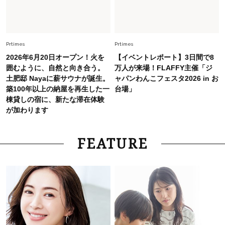
毎日忙しい40代が頼れる！無難に見えない【ひ
とくせ黒ワンピ】〈5選〉
Prtimes
Prtimes
2026年6月20日オープン！火を
【イベントレポート】3日間で8
囲むように、自然と向き合う。
万人が来場！FLAFFY主催「ジ
土肥邸 Nayaに薪サウナが誕生。
ャパンわんこフェスタ2026 in お
築100年以上の納屋を再生した一
台場」
棟貸しの宿に、新たな滞在体験
が加わります
FEATURE