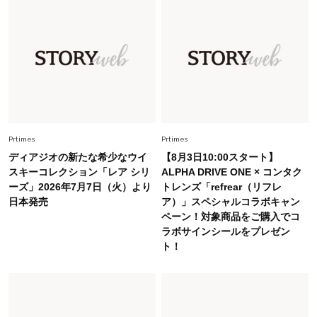
Lifestyle
2026.7.29
「人間、役に立たなきゃ生きてちゃいかんか？」
上野千鶴子先生が問い直す“理想の老後”の呪縛
【ジェンダー連載23】
Lifestyle
2026.8.6
26年夏の【開運アクション】は”ひと拭き”習
慣！「金運アップ→トイレ、じゃあ底上げ運
Prtimes
Prtimes
は？」
ディアジオの新たな希少なウイ
【8月3日10:00スタート】
Fashion
スキーコレクション「レア シリ
ALPHA DRIVE ONE × コンタク
2026.6.12
ーズ」2026年7月7日（火）より
トレンズ「refrear（リフレ
中村ゆりさん「40代になり、やっと“仕事以外の
日本発売
ア）」スペシャルコラボキャン
幸福感”に目が向いた」ライフスタイルも、服も
ペーン！対象商品をご購入でコ
ラボサインシールをプレゼン
Fashion
ト！
2026.7.16
白黒でもこんなに華やぐ！40代、夏の「甘めト
ップス×パンツ」コーデ〈3選〉