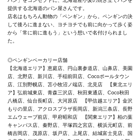
パン」をコンセプトに、北海道産小麦の焼き立てパンを
提供する北海道のパン屋さんです。
店名はもちろん動物の「ペンギン」から。ペンギンの決
して後ろに進まない、ヨチヨチでも前に向かって歩く姿
から「常に前に進もう」という想いで名付けられまし
た。
◎ペンギンベーカリー店舗
【北海道エリア】恵庭店、円山裏参道店、山鼻店、美園
店、北野店、新川店、手稲前田店、Cocoポールタウン
店、江別野幌店、苫小牧沼ノ端店、北見店 【東北エリ
ア】弘前城東店、青森三沢店、秋田東通店、Coco秋田
八橋店、仙台長町店、大河原店 【甲信越エリア】金沢
もりの里店、アクロスプラザ長岡店、新潟三条店、長野
エムウェーブ前店、甲府昭和店 【関東エリア】柏の葉
キャンパス店、秦野店、平塚四之宮店、横浜元町店、前
橋吉岡店、茂原店、坂戸店、上尾店、結城富士見店、国