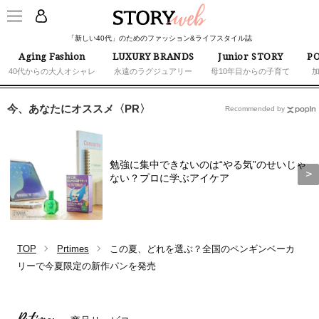
「新しい40代」のためのファッション&ライフスタイル誌
Aging Fashion
LUXURY BRANDS
Junior STORY
PO
40代からの大人オシャレ
永遠のラグジュアリー
母10年目からの子育て
今、あなたにオススメ〈PR〉
Recommended by
勉強に集中できないのは“やる気”のせいじゃ
ない？プロに学ぶアイケア
TOP
Prtimes
この夏、どれを選ぶ？全国のペンギンベーカ
リーで今夏限定の新作パンを発売