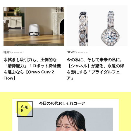
特集
Sponsored
NEWS
Sponsored
水拭きも吸引力も、圧倒的な
今の私に、そして未来の私に。
「清掃能力」！ロボット掃除機
【シャネル】が贈る、永遠の絆
を選ぶなら【Qrevo Curv 2
を形にする「ブライダルフェ
Flow】
ア」
今日の40代おしゃれコーデ
Aug
6