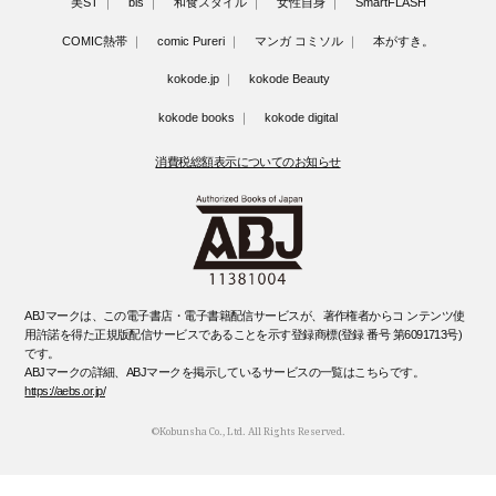
美ST
bis
和食スタイル
女性自身
SmartFLASH
COMIC熱帯
comic Pureri
マンガ コミソル
本がすき。
kokode.jp
kokode Beauty
kokode books
kokode digital
消費税総額表示についてのお知らせ
ABJマークは、この電子書店・電子書籍配信サービスが、著作権者からコ ンテンツ使
用許諾を得た正規版配信サービスであることを示す登録商標(登録 番号 第6091713号)
です。
ABJマークの詳細、ABJマークを掲示しているサービスの一覧はこちらです。
https://aebs.or.jp/
©Kobunsha Co., Ltd. All Rights Reserved.