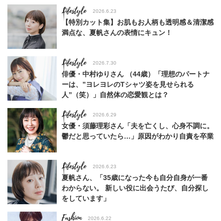
Lifestyle
2026.6.23
【特別カット集】お肌もお人柄も透明感＆清潔感
満点な、夏帆さんの表情にキュン！
Lifestyle
2026.7.30
俳優・中村ゆりさん （44歳）「理想のパートナ
ーは、”ヨレヨレのTシャツ姿を見せられる
人”（笑）」自然体の恋愛観とは？
Lifestyle
2026.6.29
女優・須藤理彩さん「夫を亡くし、心身不調に。
鬱だと思っていたら…」原因がわかり自責を卒業
Lifestyle
2026.6.23
夏帆さん、「35歳になった今も自分自身が一番
わからない。 新しい役に出会うたび、自分探し
をしています」
Fashion
2026.6.22