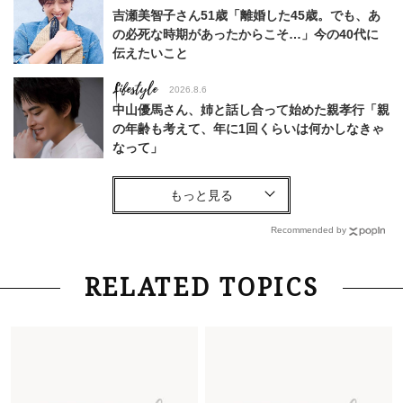
吉瀬美智子さん51歳「離婚した45歳。でも、あ
の必死な時期があったからこそ…」今の40代に
伝えたいこと
Lifestyle
2026.8.6
中山優馬さん、姉と話し合って始めた親孝行「親
の年齢も考えて、年に1回くらいは何かしなきゃ
なって」
Lifestyle
2026.7.29
「人間、役に立たなきゃ生きてちゃいかんか？」
上野千鶴子先生が問い直す“理想の老後”の呪縛
Recommended by
【ジェンダー連載23】
Lifestyle
2026.8.6
RELATED TOPICS
26年夏の【開運アクション】は”ひと拭き”習
慣！「金運アップ→トイレ、じゃあ底上げ運
は？」
Lifestyle
2026.5.22
梅宮アンナさん 電撃婚から1年、家族の価値観