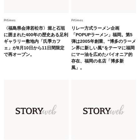
Fashion
2026.8.5
オシャレ40代の【ワンピ＆オールインワン】最
Prtimes
Prtimes
旬着こなし3選。地味見え回避のコツは「バッグ
〈福島県会津若松市〉堀と石垣
リレー方式ラーメン企画
選び」！
に囲まれた400年の歴史ある足利
「POPUPラーメン」福岡。第5
ギャラリー敷地内「氏季カフ
弾は2005年創業、“博多のラーメ
Fashion
2026.7.31
ェ」が8月10日から11日間限定
ン界に新しい風“をテーマに福岡
【40代のTシャツコーデ】超ビッグサイズ×きれ
で再オープン。
にマー油を広めたパイオニア的
いめハーフパンツでモードに昇華
存在、福岡の名店「博多新
風」。
Fashion
2026.6.25
毎日忙しい40代が頼れる！無難に見えない【ひ
とくせ黒ワンピ】〈5選〉
Fashion
2026.7.9
スタイリストが本気で推す！40代がほどよく華
やぐ【甘め黒アイテム】3選