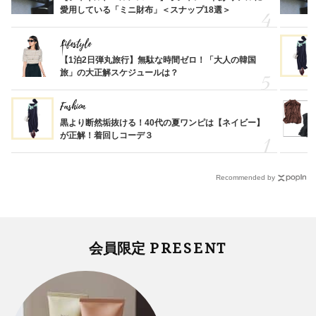
愛用している「ミニ財布」＜スナップ18選＞
Lifestyle
【1泊2日弾丸旅行】無駄な時間ゼロ！「大人の韓国
旅」の大正解スケジュールは？
Fashion
黒より断然垢抜ける！40代の夏ワンピは【ネイビー】
が正解！着回しコーデ３
Recommended by
PRESENT
会員限定