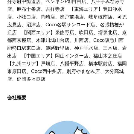
分寺府中街道店、ペンギンPal目白店、八王子みなみ野
店、麻布十番店、吉祥寺店 【東海エリア】豊田浄水
店、小牧口店、岡崎店、瀬戸苗場店、岐阜岐南店、可児
広見店、沼津店、Coco名駅サンロード店、名張桔梗が
丘店 【関西エリア】泉佐野店、吹田店、堺泉北店、京
都西京極店、木津川城山台店、川西店、Coco阪急川西
能勢口駅東口店、姫路野里店、神戸垂水店、三木店、岩
出店 【中国エリア】岡山インター店、福山木之庄店
【九州エリア】戸畑店、八幡平野店、橋本駅前店、福岡
東原田店、Coco西中州店、別府やまなみ店、大分高城
店、延岡多々良店
会社概要