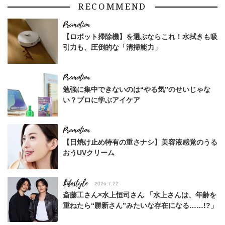
RECOMMEND
【ロボット掃除機】を選ぶならこれ！水拭きも吸
引力も、圧倒的な「清掃能力」
勉強に集中できないのは“やる気”のせいじゃな
い？プロに学ぶアイケア
【日焼け止め特有の重さナシ】美容液感覚のうる
おうUVクリーム
Lifestyle
2026.7.22
斎藤工さん×水上恒司さん 「水上さんは、年齢を
重ねたら“勝新さん”みたいな存在になる……!?」