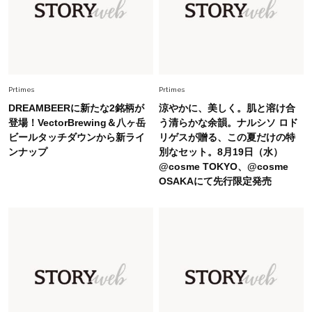
を育み中「理想の暮らしよりも今の心地よさを選
んだ」
Fashion
2026.6.12
中村ゆりさん「40代になり、やっと“仕事以外の
幸福感”に目が向いた」ライフスタイルも、服も
Prtimes
Prtimes
DREAMBEERに新たな2銘柄が
涼やかに、美しく。肌と溶け合
Fashion
登場！VectorBrewing＆八ヶ岳
う清らかな余韻。ナルシソ ロド
2026.7.16
ビールタッチダウンから新ライ
リゲスが贈る、この夏だけの特
白黒でもこんなに華やぐ！40代、夏の「甘めト
ンナップ
別なセット。8月19日（水）
ップス×パンツ」コーデ〈3選〉
@cosme TOKYO、@cosme
OSAKAにて先行限定発売
Fashion
2026.5.29
40代の夏通勤はこれ１着！「きちんと感」も
「オシャレ」も整うトレンドトップス〈4選〉
Fashion
2026.6.26
初夏はこれさえあれば！40代は【淡色ワンピ】
で即涼しげ＆上品見え〈3選〉