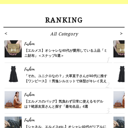
RANKING
All Category
Fashion
【エルメス】オシャレな40代が愛用している上品「ミ
ニ財布」＜スナップ6選＞
Fashion
「それ、ユニクロなの？」大草直子さんが40代に推す
【ワンピース】！秀逸シルエットで体型がキレイ見え
Fashion
【エルメスのバッグ】気負わず日常に使えるモデル
は？蛯原友里さんと探す「最旬名品」4選
Fashion
【シャネル、エルメスetc.】オシャレ40代がリアルに