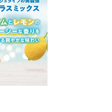
Beauty
Lifestyle
Beauty
Lifestyle
26年夏、石井美穂さん厳選の【美
【帰省・夏のご挨拶】で喜
白アイテム】10選！40代以上は朝
「ホテル手土産」14選。〈
晩の「即効集中ケア」に頼る！
別〉センスが伝わる逸品は
Beauty
Lifestyle
「それどこの？」と褒められる！
【1泊2日弾丸旅行】無駄な
可愛すぎる【YSL】の新作「万能ク
ロ！「大人の韓国旅」の大
リーム」が夏のお守りに
ケジュールは？
Beauty
Lifestyle
40代、翌朝の肌が見違える！夏の
梅宮アンナさん、父・辰夫
「ざらつき・ごわつき」をケアす
相続で学んだこと「親のお
る名品2選〈パック・ミスト〉
は”介護どうする？”から始
です」父・辰夫さんの相続
Beauty
Lifestyle
だこと
40代の透明感を底上げ【毛穴ケ
〈元社長秘書〉内緒で教え
ア】名品3選！石井美穂さん「60本
盆の帰省手土産5選】東京で
以上愛用中」のものも
「また買ってきて」と喜ば
品
Beauty
Lifestyle
「夕方から目力が落ちる…」40代
【特別カット集】中村ゆり