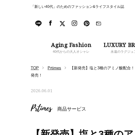
「新しい40代」のためのファッション&ライフスタイル誌
Aging Fashion
LUXURY B
40代からの大人オシャレ
永遠のラグジュ
TOP
Prtimes
【新発売】塩と3種のアミノ酸配合！
発売！
2026.06.01
Prtimes
商品サービス
【新発売】塩と3種の