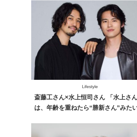
Lifestyle
斎藤工さん×水上恒司さん 「水上さ
は、年齢を重ねたら“勝新さん”みた
存在になる……!?」