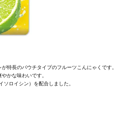
ステージ】新クレンザーでうるお
歳と60歳、大人同士の電撃
い艶めくなめらかな素肌へ
アル」周囲が驚くほど本音
かることも
Beauty
Lifestyle
40代は洗顔選びから！石井美穂さ
女優・須藤理彩さん「夫を
んの「夏枯れ肌対策」全部見せ
し、心身不調に。鬱だと思
【ハリケア・美白etc.】
たら…」原因がわかり自責
レが特長のパウチタイプのフルーツこんにゃくです。
爽やかな味わいです。
、イソロイシン）を配合しました。