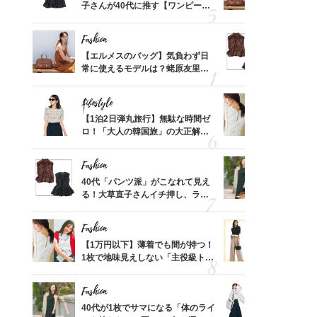
、自然
子さんが40代に推す【ワンピー
常に使える
ス】！秀逸シルエットで体型がキ
んと探す「
レイ見え
Fashion
Fashion
てから
【エルメスのバッグ】気負わず日
40代「パ
く」俳
常に使えるモデルは？蛯原友里さ
る！大草直
思い
んと探す「最旬名品」4選
可愛い【ト
Lifestyle
Fashion
摘出手
【1泊2日弾丸旅行】無駄な時間ゼ
【1万円以
取って
ロ！「大人の韓国旅」の大正解ス
1枚で地味
そんな
ケジュールは？
プス」5選
い
Fashion
Fashion
カ月め
40代「パンツ派」がこなれて見え
40代が1
結婚生
る！大草直子さんイチ押し、ラク
ンを拾わな
可愛い【トップス】4選
Fashion
Fashion
拭き掃
【1万円以下】薄着でも間が持つ！
40代の【
由は？
1枚で地味見えしない「主役級トッ
を”夏仕様
〉
プス」5選
レイ見えす
Fashion
Fashion
「53
40代が1枚でサマになる「体のライ
〈帰省にも