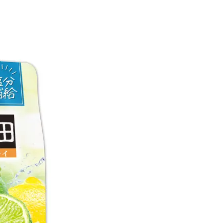
へ！石井美穂さんが推薦【名品ア
やわらかな透明感をまとう
イクリーム】3選
体の美しさ
Beauty
Lifestyle
酷暑の夏こそ40代が使うべき【美
【特別画像集】「亡くなっ
容液・クリーム】「シワ・たるみ
憧れの気持ちはますます強
ケア」はこれ一つでOK！
優・大和田美帆さん”母との
出”
Beauty
Lifestyle
石井美穂さんおすすめ！40代の
【梅宮アンナさん】乳がん
「お疲れ顔を救う」美容パック
術を経て「残った方の胸も
は？翌朝の肌に自信がもてる
しまいたい」とすら思う──
声もあることを知ってほし
Beauty
Lifestyle
黄ぐすみをオフ！40代の美白ケ
梅宮アンナさん、再婚から8
ア、最適解は【角質洗顔】。石井
の心境「お互い20年ぶりの
美穂さんおすすめ名品
活、正直簡単じゃない」
Beauty
Lifestyle
今いちばん垢抜ける「ショートボ
まずはここだけ！「寝室の
ブ」SNAP。人気アラフォー読者達
除」が【総合運】に効く理
がお手本！
〈26年夏の開運アクション
Beauty
Lifestyle
まるで美容液！【ディオール プレ
梅宮アンナさんご夫婦が語る 