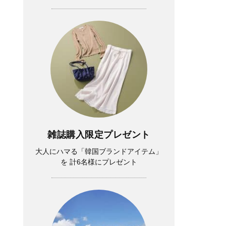
雑誌購入限定プレゼント
大人にハマる「韓国ブランドアイテム」
を 計6名様にプレゼント
Lifestyle
中山優馬さん「逃げ出したい朝」もある
けれど、課題と向き合っている時間が、
実は一番充実している