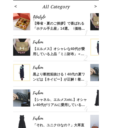
All Category
Fa
Lifestyle
Fashion
ばれる
【帰省・夏のご挨拶】で喜ばれる
【エルメス
価格
「ホテル手土産」14選。〈価格
用している
？
別〉センスが伝わる逸品は？
ナップ6選
Fashion
Fashion
時間ゼ
【エルメス】オシャレな40代が愛
黒より断然
正解ス
用している上品「ミニ財布」＜ス
ンピは【ネ
ナップ6選＞
しコーデ３
Fashion
Fashion
さんの
黒より断然垢抜ける！40代の夏ワ
【シャネル、
金の話
ンピは【ネイビー】が正解！着回
レ40代が
めるん
しコーデ３
「ミニ財布
で学ん
Fashion
Fashion
る【お
【シャネル、エルメスetc.】オシャ
「それ、ユ
買える
レ40代がリアルに愛用している
子さんが4
れる名
「ミニ財布」＜スナップ18選＞
ス】！秀逸
レイ見え
Fashion
Fashion
さん
「それ、ユニクロなの？」大草直
【エルメス