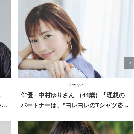
Lifestyle
ん
俳優・中村ゆりさん （44歳）「理想の
いな
パートナーは、”ヨレヨレのTシャツ姿を
見せられる人”（笑）」自然体の恋愛観
とは？