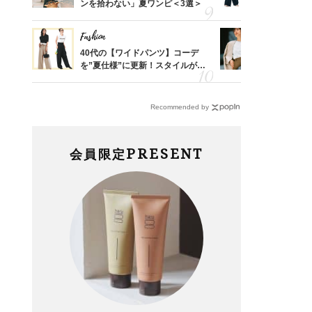
婚のリ
ンを拾わない」夏ワンピ＜3選＞
代「ワイド
でぶつ
【旅コーデ
Fashion
Fashion
亡く
40代の【ワイドパンツ】コーデ
『ジャケッ
ってい
を”夏仕様”に更新！スタイルがキ
正解！普通
を卒業
レイ見えする〈コーデ3選〉
えする【上
Recommended by
PRESENT
会員限定