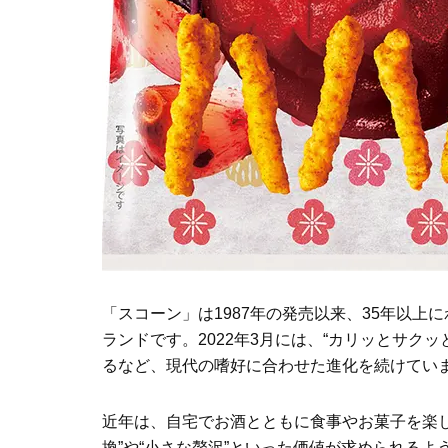
「スコーン」は1987年の発売以来、35年以
ランドです。2022年3月には、“カリッとサク
るなど、現代の嗜好に合わせた進化を続けてい
近年は、自宅でお酒とともに食事やお菓子を楽し
換”や“小さな贅沢”といった価値が求められる