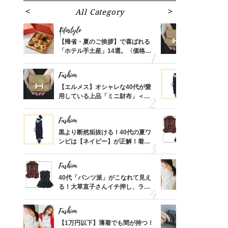
All Category
Fa
Lifestyle
Fashion
ばれる
【帰省・夏のご挨拶】で喜ばれる
【エルメス
価格
「ホテル手土産」14選。〈価格
用している
？
別〉センスが伝わる逸品は？
ナップ6選
Fashion
Fashion
時間ゼ
【エルメス】オシャレな40代が愛
黒より断然
正解ス
用している上品「ミニ財布」＜ス
ンピは【ネ
ナップ6選＞
しコーデ３
Fashion
Fashion
さんの
黒より断然垢抜ける！40代の夏ワ
40代「パ
金の話
ンピは【ネイビー】が正解！着回
る！大草直
めるん
しコーデ３
可愛い【ト
で学ん
Fashion
Fashion
さん
40代「パンツ派」がこなれて見え
【1万円以
、自然
る！大草直子さんイチ押し、ラク
1枚で地味
可愛い【トップス】4選
プス」5選
Fashion
Fashion
る【お
【1万円以下】薄着でも間が持つ！
【シャネル、