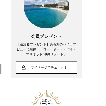
けれど、課題と向き合っている時間が、
実は一番充実している
会員プレゼント
【宿泊券プレゼント】美ら海のパノラマ
ビューに感動！「コートヤード・バイ・
マリオット 沖縄リゾート」
マイページでチェック！
Lifestyle
夏帆さん、「35歳になった今も自分自身
注目の
が一番わからない。 新しい役に出会う
キーワード