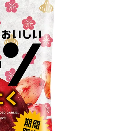
Beauty
Lifestyle
Beauty
Lifestyle
「それどこの？」と褒められる！
【帰省・夏のご挨拶】で喜
可愛すぎる【YSL】の新作「万能ク
「ホテル手土産」14選。〈
リーム」が夏のお守りに
別〉センスが伝わる逸品は
Beauty
Lifestyle
26年夏、石井美穂さん厳選の【美
【1泊2日弾丸旅行】無駄な
白アイテム】10選！40代以上は朝
ロ！「大人の韓国旅」の大
晩の「即効集中ケア」に頼る！
ケジュールは？
Beauty
Lifestyle
40代、翌朝の肌が見違える！夏の
梅宮アンナさん、父・辰夫
「ざらつき・ごわつき」をケアす
相続で学んだこと「親のお
る名品2選〈パック・ミスト〉
は”介護どうする？”から始
です」父・辰夫さんの相続
Beauty
Lifestyle
だこと
40代、顔がオシャレになる「リッ
【特別カット集】中村ゆり
プの色」は【モーブ】一択！大野
やわらかな透明感をまとう
真理子さんおすすめ名品
体の美しさ
Beauty
Lifestyle
「夕方から目力が落ちる…」40代
〈元社長秘書〉内緒で教え