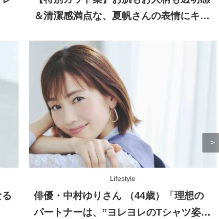
＆清潔感満点な、夏帆さんの表情にキュ
ン！
Lifestyle
なる
俳優・中村ゆりさん （44歳）「理想の
パートナーは、”ヨレヨレのTシャツ姿を