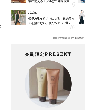
結婚生
常に使えるモデルは？蛯原友里さ
人と被らな
んと探す「最旬名品」4選
選
Fashion
Fashion
「53
40代が1枚でサマになる「体のライ
〈帰省にも
婚のリ
ンを拾わない」夏ワンピ＜3選＞
代「ワイド
独
でぶつ
【旅コーデ
、
Recommended by
PRESENT
会員限定