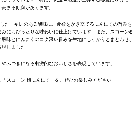
ブ」SNAP。人気アラフォー読者達
の心境「お互い20年ぶりの
がお手本！
活、正直簡単じゃない」
が高まる傾向があります。
Beauty
Lifestyle
まるで美容液！【ディオール プレ
梅宮アンナさんご夫婦が語る 
ました。キレのある酸味に、食欲をかき立てるにんにくの旨みを
ステージ】新クレンザーでうるお
歳と60歳、大人同士の電撃
まみにもぴったりな味わいに仕上げています。また、スコーン
い艶めくなめらかな素肌へ
アル」周囲が驚くほど本音
かることも
な酸味とにんにくのコク深い旨みを生地にしっかりとまとわせ
実現しました。
、やみつきになる刺激的なおいしさを表現しています。
る「スコーン 梅にんにく」を、ぜひお楽しみください。