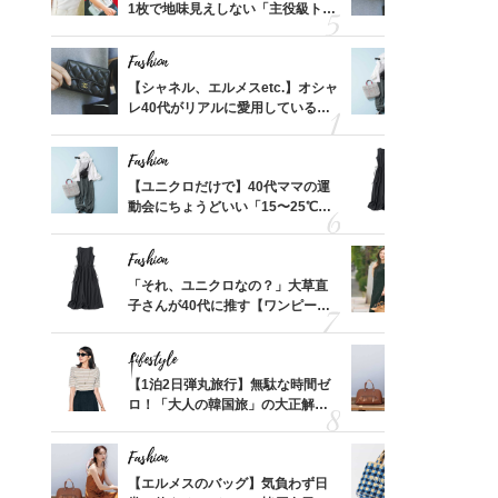
買える
1枚で地味見えしない「主役級トッ
レ40代が
れる名
プス」5選
「ミニ財布
Fashion
Fashion
って始
【シャネル、エルメスetc.】オシャ
【ユニクロ
えて、
レ40代がリアルに愛用している
動会にちょ
ゃなっ
「ミニ財布」＜スナップ18選＞
温別コーデ」
Fashion
Fashion
摘出手
【ユニクロだけで】40代ママの運
「それ、ユ
取って
動会にちょうどいい「15〜25℃気
子さんが4
そんな
温別コーデ」〈UNIQLO3選〉
ス】！秀逸
い
レイ見え
Fashion
Fashion
拭き掃
「それ、ユニクロなの？」大草直
40代が1
由は？
子さんが40代に推す【ワンピー
ンを拾わな
〉
ス】！秀逸シルエットで体型がキ
レイ見え
Lifestyle
Fashion
【スイ
【1泊2日弾丸旅行】無駄な時間ゼ
【エルメス
合間に
ロ！「大人の韓国旅」の大正解ス
常に使える
ヨーグ
ケジュールは？
んと探す「
Fashion
Fashion
カ月め
【エルメスのバッグ】気負わず日
26年夏は