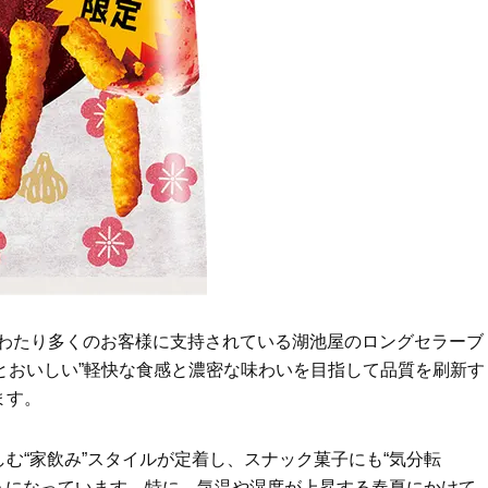
へ！石井美穂さんが推薦【名品ア
盆の帰省手土産5選】東京で
イクリーム】3選
「また買ってきて」と喜ば
品
Beauty
Lifestyle
酷暑の夏こそ40代が使うべき【美
中山優馬さん、姉と話し合
容液・クリーム】「シワ・たるみ
めた親孝行「親の年齢も考
ケア」はこれ一つでOK！
年に1回くらいは何かしなき
て」
Beauty
Lifestyle
黄ぐすみをオフ！40代の美白ケ
【梅宮アンナさん】乳がん
ア、最適解は【角質洗顔】。石井
術を経て「残った方の胸も
美穂さんおすすめ名品
しまいたい」とすら思う──
声もあることを知ってほし
Beauty
Lifestyle
40代は洗顔選びから！石井美穂さ
まずはここだけ！「寝室の
んの「夏枯れ肌対策」全部見せ
除」が【総合運】に効く理
【ハリケア・美白etc.】
〈26年夏の開運アクション
上にわたり多くのお客様に支持されている湖池屋のロングセラーブ
Beauty
Lifestyle
ッとおいしい”軽快な食感と濃密な味わいを目指して品質を刷新す
40代の透明感を底上げ【毛穴ケ
マニアが厳選、ソウル最旬
ます。
ア】名品3選！石井美穂さん「60本
ーツカフェ】4選！買い物の
以上愛用中」のものも
ひと休み〈チーズケーキ、
ルトetc.〉
Beauty
Lifestyle
む“家飲み”スタイルが定着し、スナック菓子にも“気分転
今いちばん垢抜ける「ショートボ
梅宮アンナさん、再婚から8
ようになっています。特に、気温や湿度が上昇する春夏にかけて