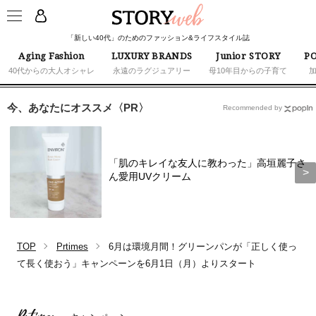
「新しい40代」のためのファッション&ライフスタイル誌
Aging Fashion
LUXURY BRANDS
Junior STORY
PO
40代からの大人オシャレ
永遠のラグジュアリー
母10年目からの子育て
今、あなたにオススメ〈PR〉
Recommended by
「肌のキレイな友人に教わった」高垣麗子さ
ん愛用UVクリーム
TOP
Prtimes
6月は環境月間！グリーンパンが「正しく使っ
て長く使おう」キャンペーンを6月1日（月）よりスタート