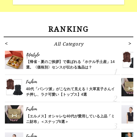
RANKING
All Category
Lifestyle
【帰省・夏のご挨拶】で喜ばれる「ホテル手土産」14
選。〈価格別〉センスが伝わる逸品は？
Fashion
40代「パンツ派」がこなれて見える！大草直子さんイ
チ押し、ラク可愛い【トップス】4選
Fashion
【エルメス】オシャレな40代が愛用している上品「ミ
ニ財布」＜スナップ6選＞
Fashion