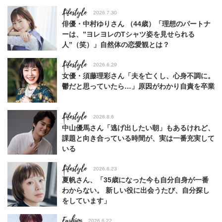
Lifestyle
2026.7.30
俳優・中村ゆりさん （44歳）「理想のパートナ
ーは、”ヨレヨレのTシャツ姿を見せられる
人”（笑）」自然体の恋愛観とは？
Lifestyle
2026.6.29
女優・須藤理彩さん「夫を亡くし、心身不調に。
鬱だと思っていたら…」原因がわかり自責を卒業
Lifestyle
2026.8.6
中山優馬さん「逃げ出したい朝」もあるけれど、
課題と向き合っている時間が、実は一番充実して
いる
Lifestyle
2026.6.23
夏帆さん、「35歳になった今も自分自身が一番
わからない。 新しい役に出会うたび、自分探し
をしています」
Fashion
2026.6.22