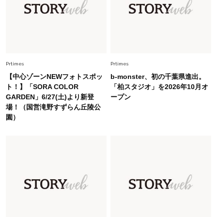
を育み中「理想の暮らしよりも今の心地よさを選
んだ」
Fashion
2026.6.12
中村ゆりさん「40代になり、やっと“仕事以外の
幸福感”に目が向いた」ライフスタイルも、服も
Prtimes
Prtimes
【中心ゾーンNEWフォトスポッ
b-monster、初の千葉県進出。
Fashion
ト！】「SORA COLOR
「柏スタジオ」を2026年10月オ
2026.7.16
GARDEN」6/27(土)より新登
ープン
白黒でもこんなに華やぐ！40代、夏の「甘めト
場！（国営滝野すずらん丘陵公
ップス×パンツ」コーデ〈3選〉
園）
Fashion
2026.5.29
40代の夏通勤はこれ１着！「きちんと感」も
「オシャレ」も整うトレンドトップス〈4選〉
Fashion
2026.6.26
初夏はこれさえあれば！40代は【淡色ワンピ】
で即涼しげ＆上品見え〈3選〉