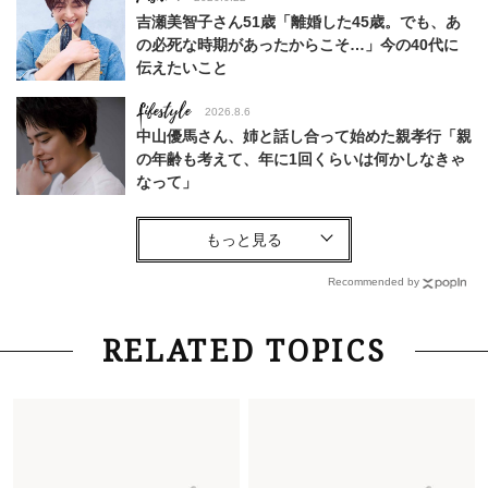
吉瀬美智子さん51歳「離婚した45歳。でも、あ
の必死な時期があったからこそ…」今の40代に
伝えたいこと
Lifestyle
2026.8.6
中山優馬さん、姉と話し合って始めた親孝行「親
の年齢も考えて、年に1回くらいは何かしなきゃ
なって」
Lifestyle
2026.7.29
「お若いですね」は褒め言葉？“若い＝美しい”と
錯覚させる社会の危うさ【上野千鶴子のジェンダ
Recommended by
ーレス連載22】
Lifestyle
2026.8.6
RELATED TOPICS
26年夏の【開運アクション】は”ひと拭き”習
慣！「金運アップ→トイレ、じゃあ底上げ運
は？」
Lifestyle
2026.5.22
梅宮アンナさん 電撃婚から1年、家族の価値観