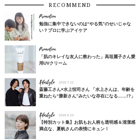
RECOMMEND
勉強に集中できないのは“やる気”のせいじゃな
い？プロに学ぶアイケア
「肌のキレイな友人に教わった」高垣麗子さん愛
用UVクリーム
Lifestyle
2026.7.22
斎藤工さん×水上恒司さん 「水上さんは、年齢を
重ねたら“勝新さん”みたいな存在になる……!?」
Lifestyle
2026.6.23
【特別カット集】お肌もお人柄も透明感＆清潔感
満点な、夏帆さんの表情にキュン！