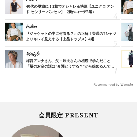
40代の夏旅に！1枚でオシャレ＆快適【ユニクロ アン
ド セシリー バンセン】〈新作コーデ3選〉
Fashion
『ジャケットの中に何着る？』の正解！普通のTシャツ
よりキレイ見えする【上品トップス】4選
Lifestyle
梅宮アンナさん、父・辰夫さんの相続で学んだこと
「親のお金の話は”介護どうする？”から始めるんで
す」父・辰夫さんの相続で学んだこと
Recommended by
PRESENT
会員限定