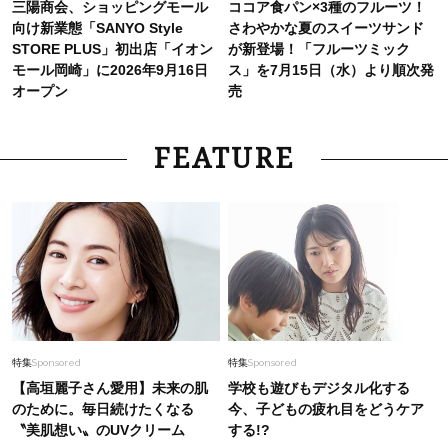
三陽商会、ショッピングモール
ココア食パン×3種のフルーツ！
向け新業態「SANYO Style
さわやかな夏のスイーツサンド
STORE PLUS」初出店「イオン
が新登場！「フルーツミック
モール岡崎」に2026年9月16日
ス」を7月15日（水）より順次発
オープン
売
FEATURE
特集
Sponsored
特集
Sponsored
【高垣麗子さん愛用】未来の肌
学校も遊びもデジタル化する
のために。毎日続けたくなる
今、子どもの疲れ目をどうケア
〝美肌想い〟のUVクリーム
する!?