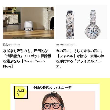
特集
Sponsored
NEWS
Sponsored
水拭きも吸引力も、圧倒的な
今の私に、そして未来の私に。
「清掃能力」！ロボット掃除機
【シャネル】が贈る、永遠の絆
を選ぶなら【Qrevo Curv 2
を形にする「ブライダルフェ
Flow】
ア」
今日の40代おしゃれコーデ
Aug
9