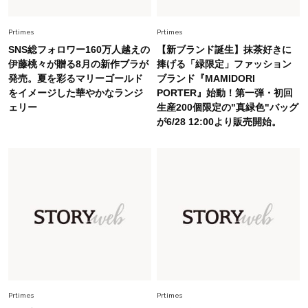
Fashion
Prtimes
Prtimes
2026.5.29
今、40代の「メガネ＆サングラス」のトレンド
SNS総フォロワー160万人越えの
【新ブランド誕生】抹茶好きに
に更新あり！“黒ぶち以外”が新定番に
伊藤桃々が贈る8月の新作ブラが
捧げる「緑限定」ファッション
発売。夏を彩るマリーゴールド
ブランド『MAMIDORI
をイメージした華やかなランジ
PORTER』始動！第一弾・初回
Fashion
2026.8.5
ェリー
生産200個限定の"真緑色"バッグ
オシャレ40代の【ワンピ＆オールインワン】最
が6/28 12:00より販売開始。
旬着こなし3選。地味見え回避のコツは「バッグ
選び」！
Fashion
2026.7.9
スタイリストが本気で推す！40代がほどよく華
やぐ【甘め黒アイテム】3選
Fashion
2026.7.25
26年夏は「小ぶり」が大流行中！人と被らない
【最旬かごバッグ】6選
Prtimes
Prtimes