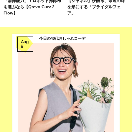
「清掃能力」！ロボット掃除機
【シャネル】が贈る、永遠の絆
を選ぶなら【Qrevo Curv 2
を形にする「ブライダルフェ
Flow】
ア」
今日の40代おしゃれコーデ
Aug
9