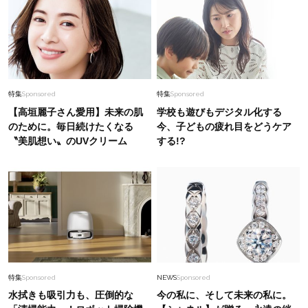
特集
Sponsored
特集
Sponsored
【高垣麗子さん愛用】未来の肌
学校も遊びもデジタル化する
のために。毎日続けたくなる
今、子どもの疲れ目をどうケア
〝美肌想い〟のUVクリーム
する!?
特集
Sponsored
NEWS
Sponsored
水拭きも吸引力も、圧倒的な
今の私に、そして未来の私に。