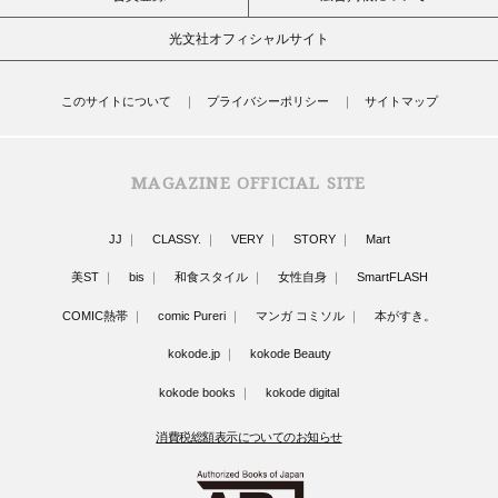
光文社オフィシャルサイト
このサイトについて
プライバシーポリシー
サイトマップ
MAGAZINE OFFICIAL SITE
JJ
CLASSY.
VERY
STORY
Mart
美ST
bis
和食スタイル
女性自身
SmartFLASH
COMIC熱帯
comic Pureri
マンガ コミソル
本がすき。
kokode.jp
kokode Beauty
kokode books
kokode digital
消費税総額表示についてのお知らせ