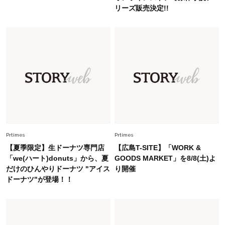
Fashion
リーズ販売決定!!
2026.6.26
初夏はこれさえあれば！40代は【淡色ワンピ】
で即涼しげ＆上品見え〈3選〉
Fashion
2026.5.29
今、40代の「メガネ＆サングラス」のトレンド
に更新あり！“黒ぶち以外”が新定番に
Fashion
2026.8.5
オシャレ40代の【ワンピ＆オールインワン】最
旬着こなし3選。地味見え回避のコツは「バッグ
Prtimes
Prtimes
選び」！
【夏季限定】生ドーナツ専門店
【広島T-SITE】「WORK &
「we(ハート)donuts」から、夏
GOODS MARKET」を8/8(土)よ
Fashion
2026.7.9
だけのひんやりドーナツ "アイス
り開催
スタイリストが本気で推す！40代がほどよく華
ドーナツ"が登場！！
やぐ【甘め黒アイテム】3選
Fashion
2026.7.25