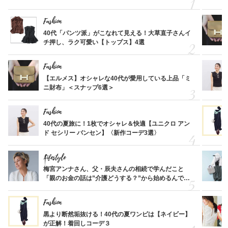
Fashion
40代「パンツ派」がこなれて見える！大草直子さんイ
チ押し、ラク可愛い【トップス】4選
Fashion
【エルメス】オシャレな40代が愛用している上品「ミ
ニ財布」＜スナップ6選＞
Fashion
40代の夏旅に！1枚でオシャレ＆快適【ユニクロ アン
ド セシリー バンセン】〈新作コーデ3選〉
Lifestyle
梅宮アンナさん、父・辰夫さんの相続で学んだこと
「親のお金の話は”介護どうする？”から始めるんで
す」父・辰夫さんの相続で学んだこと
Fashion
黒より断然垢抜ける！40代の夏ワンピは【ネイビー】
が正解！着回しコーデ３