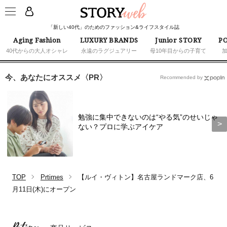
「新しい40代」のためのファッション&ライフスタイル誌
Aging Fashion
LUXURY BRANDS
Junior STORY
PO
40代からの大人オシャレ
永遠のラグジュアリー
母10年目からの子育て
今、あなたにオススメ〈PR〉
Recommended by
勉強に集中できないのは“やる気”のせいじゃ
ない？プロに学ぶアイケア
TOP
Prtimes
【ルイ・ヴィトン】名古屋ランドマーク店、6
月11日(木)にオープン