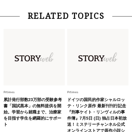
ーレス連載22】
Lifestyle
2026.8.6
RELATED TOPICS
26年夏の【開運アクション】は”ひと拭き”習
慣！「金運アップ→トイレ、じゃあ底上げ運
は？」
Fashion
2026.6.12
中村ゆりさん「40代になり、やっと“仕事以外の
幸福感”に目が向いた」ライフスタイルも、服も
Fashion
2026.7.16
白黒でもこんなに華やぐ！40代、夏の「甘めト
ップス×パンツ」コーデ〈3選〉
Prtimes
Prtimes
累計発行部数23万部の受験参考
ドイツの国民的作家シャルロッ
Fashion
書「国試黒本」の無料提供を開
テ・リンク原作 最新刊刊行記念
2026.5.29
始。学習から就職まで、治療家
『刑事ケイト・リンヴィルの事
40代の夏通勤はこれ１着！「きちんと感」も
を目指す学生を網羅的にサポー
件簿』7月5日 (日) 独占日本初放
「オシャレ」も整うトレンドトップス〈4選〉
ト
送！ミステリーチャンネル公式
オンラインストアで原作小説シ