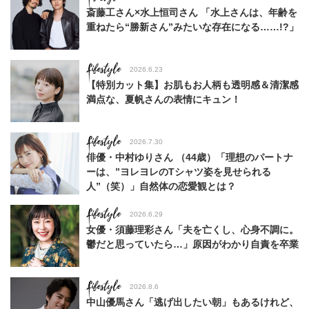
斎藤工さん×水上恒司さん 「水上さんは、年齢を
重ねたら“勝新さん”みたいな存在になる……!?」
Lifestyle
2026.6.23
【特別カット集】お肌もお人柄も透明感＆清潔感
満点な、夏帆さんの表情にキュン！
Lifestyle
2026.7.30
俳優・中村ゆりさん （44歳）「理想のパートナ
ーは、”ヨレヨレのTシャツ姿を見せられる
人”（笑）」自然体の恋愛観とは？
Lifestyle
2026.6.29
女優・須藤理彩さん「夫を亡くし、心身不調に。
鬱だと思っていたら…」原因がわかり自責を卒業
Lifestyle
2026.8.6
中山優馬さん「逃げ出したい朝」もあるけれど、