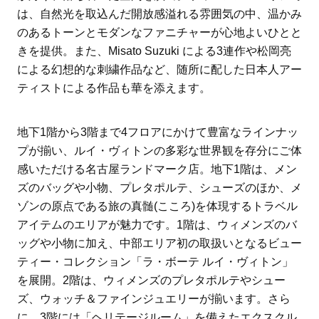
は、自然光を取込んだ開放感溢れる雰囲気の中、温かみ
のあるトーンとモダンなファニチャーが心地よいひとと
きを提供。また、Misato Suzuki による3連作や松岡亮
による幻想的な刺繍作品など、随所に配した日本人アー
ティストによる作品も華を添えます。
地下1階から3階まで4フロアにかけて豊富なラインナッ
プが揃い、ルイ・ヴィトンの多彩な世界観を存分にご体
感いただける名古屋ランドマーク店。地下1階は、メン
ズのバッグや小物、プレタポルテ、シューズのほか、メ
ゾンの原点である旅の真髄(こころ)を体現するトラベル
アイテムのエリアが魅力です。1階は、ウィメンズのバ
ッグや小物に加え、中部エリア初の取扱いとなるビュー
ティー・コレクション「ラ・ボーテ ルイ・ヴィトン」
を展開。2階は、ウィメンズのプレタポルテやシュー
ズ、ウォッチ＆ファインジュエリーが揃います。さら
に、3階には「ヘリテージルーム」を備えたエクスクル