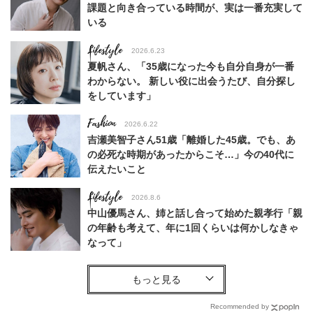
課題と向き合っている時間が、実は一番充実して
いる
Lifestyle
2026.6.23
夏帆さん、「35歳になった今も自分自身が一番
わからない。 新しい役に出会うたび、自分探し
をしています」
Fashion
2026.6.22
吉瀬美智子さん51歳「離婚した45歳。でも、あ
の必死な時期があったからこそ…」今の40代に
伝えたいこと
Lifestyle
2026.8.6
中山優馬さん、姉と話し合って始めた親孝行「親
の年齢も考えて、年に1回くらいは何かしなきゃ
なって」
Lifestyle
2026.7.29
「お若いですね」は褒め言葉？“若い＝美しい”と
錯覚させる社会の危うさ【上野千鶴子のジェンダ
Recommended by