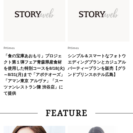
26年夏は「小ぶり」が大流行中！人と被らない
【最旬かごバッグ】6選
Fashion
2026.7.2
【40代夏コーデ】猛暑でも快適＆上品に！体型
カバーも叶う厳選アイテム〈13選〉
Prtimes
Prtimes
「食の宝庫あおもり」プロジェ
シンプル＆スマートなフォトウ
クト第１弾フェア青森県産食材
エディングプランとカジュアル
を使用した特別コースを8/18(火)
パーティープランを販売【グラ
～8/31(月)まで「アポテオーズ」
ンドプリンスホテル広島】
「アマン東京 アルヴァ」「スー
ツァンレストラン陳 渋谷店」に
て提供
FEATURE