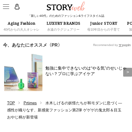
「新しい40代」のためのファッション&ライフスタイル誌
Aging Fashion
LUXURY BRANDS
Junior STORY
PO
40代からの大人オシャレ
永遠のラグジュアリー
母10年目からの子育て
今、あなたにオススメ〈PR〉
Recommended by
勉強に集中できないのは“やる気”のせいじゃ
ない？プロに学ぶアイケア
TOP
Prtimes
水木しげるの妖怪たちが和モダンに息づく―
感性が織りなす、新感覚ファッション第2弾 ゲゲゲの鬼太郎＆目玉
おやじ柄が新登場