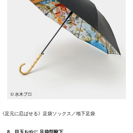
《足元に忍ばせる》足袋ソックス／地下足袋
8、目玉おやじ 足袋型靴下