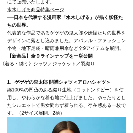
にて販売いたします。
水木しげる商品特集ページ
──日本を代表する漫画家「水木しげる」が描く妖怪た
ちの世界。
代表的な作品であるゲゲゲの鬼太郎や妖怪たちの世界を
デザインに落とし込みました。アパレル・ファッション
小物・地下足袋・晴雨兼用傘など全9アイテムを展開。
【新商品】全９ラインナップを一挙公開
《着る・纏う》シャツ／ジャケット／羽織り
1、ゲゲゲの鬼太郎 開襟シャツ＜アロハシャツ＞
綿100%の凹凸のある織り生地（コットンドビー）を使
用し、やわらかな着心地に仕上げました。ゆったりとし
たシルエットで男女問わず着られる、存在感ある一枚で
す。（2サイズ展開、2柄）