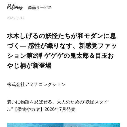
Prtimes
商品サービス
2026.06.12
水木しげるの妖怪たちが和モダンに息
づく― 感性が織りなす、新感覚ファッ
ション第2弾 ゲゲゲの鬼太郎＆目玉お
やじ柄が新登場
株式会社アミナコレクション
ママとパパに贈る「ジェンダーレ
人気の40代髪型・ヘア
装いに物語を忍ばせる、大人のための“妖怪スタイ
ス学」
タログ
ル”【倭物やカヤ】2026年7月発売