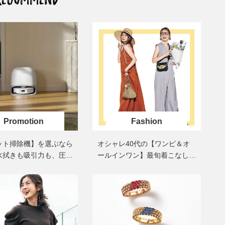
Fashion
ット掃除機】を選ぶなら
オシャレ40代の【ワンピ＆オ
水拭きも吸引力も、圧倒
ールインワン】最旬着こなし3
清掃能力」
選。地味見え回避のコツは「バ
ッグ選び」！