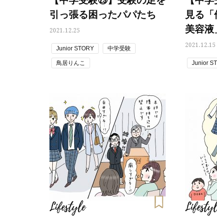
【中学受験㉙】受験の足を
【中学
引っ張る困ったパパたち
見る「
美容液
2021.12.25
2021.12.15
Junior STORY
中学受験
鳥居りんこ
Junior S
Lifestyle
Lifestyl