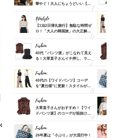
ってい
華やぐ！大人にちょうどいい【甘
る！大草直
を卒業
めトップス】5選
可愛い【ト
Lifestyle
Fashion
摘出手
【1泊2日弾丸旅行】無駄な時間ゼ
40代の【
取って
ロ！「大人の韓国旅」の大正解ス
を”夏仕様
そんな
ケジュールは？
レイ見えす
い
Fashion
Fashion
カ月め
40代「パンツ派」がこなれて見え
大草直子さ
結婚生
る！大草直子さんイチ押し、ラク
ドパンツ派
可愛い【トップス】4選
「ブラウン
Fashion
Fashion
「53
40代の【ワイドパンツ】コーデ
26年夏は
婚のリ
を”夏仕様”に更新！スタイルがキ
人と被らな
でぶつ
レイ見えする〈コーデ3選〉
選
Fashion
Fashion
買い物
大草直子さんがおすすめ！【ワイ
『ジャケッ
わがま
ドパンツ派】のコーデが垢抜ける
正解！普通
！
「ブラウン名品」2選
えする【上
が
Fashion
Fashion
）「理
26年夏は「小ぶり」が大流行中！
1万円台か