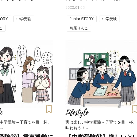
マ・くぼみ・まつ毛〉に！【悩み
想のパートナーは、”ヨレヨ
2022.01.05
別・名品まとめ】
シャツ姿を見せられる人”（
自然体の恋愛観とは？
TORY
中学受験
Junior STORY
中学受験
こ
鳥居りんこ
e
Lifestyle
中学受験～子育てを目一杯、
実は楽しい中学受験～子育てを目一杯、
～
味わおう！～