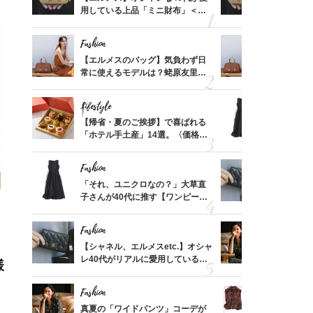
価格
用している上品「ミニ財布」＜ス
用している
？
ナップ6選＞
ナップ6選
Fashion
Fashion
時間ゼ
【エルメスのバッグ】気負わず日
【エルメス
正解ス
常に使えるモデルは？蛯原友里さ
常に使える
んと探す「最旬名品」4選
んと探す「
Lifestyle
Fashion
る【お
【帰省・夏のご挨拶】で喜ばれる
「それ、ユ
買える
「ホテル手土産」14選。〈価格
子さんが4
れる名
別〉センスが伝わる逸品は？
ス】！秀逸
レイ見え
Fashion
Fashion
てから
「それ、ユニクロなの？」大草直
【シャネル、
く」俳
子さんが40代に推す【ワンピー
レ40代が
思い
ス】！秀逸シルエットで体型がキ
「ミニ財布
レイ見え
Fashion
Fashion
さんの
【シャネル、エルメスetc.】オシャ
真夏の「ワ
金の話
レ40代がリアルに愛用している
華やぐ！大
様
めるん
「ミニ財布」＜スナップ18選＞
めトップス
で学ん
Fashion
Fashion
亡く
真夏の「ワイドパンツ」コーデが
40代「パ