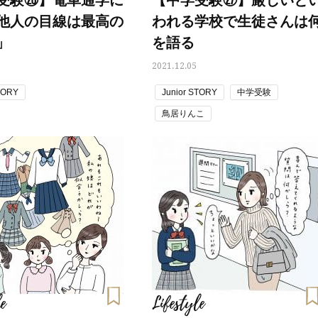
受験㉘】電車通学に
【中学受験㉗】厳しいと
他人の目線は最高の
われる学校で生徒さんは
」
を語る
2021.12.05
TORY
Junior STORY
中学受験
鳥居りんこ
e
Lifestyle