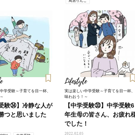
鳥居りんこ
白アイテム】10選！40代以上は朝
「ホテル手土産」14選。〈
晩の「即効集中ケア」に頼る！
別〉センスが伝わる逸品は
Beauty
Lifestyle
「夕方から目力が落ちる…」40代
【1泊2日弾丸旅行】無駄な
へ！石井美穂さんが推薦【名品ア
ロ！「大人の韓国旅」の大
イクリーム】3選
ケジュールは？
Beauty
Lifestyle
40代、翌朝の肌が見違える！夏の
〈元社長秘書〉内緒で教え
「ざらつき・ごわつき」をケアす
盆の帰省手土産5選】東京で
る名品2選〈パック・ミスト〉
「また買ってきて」と喜ば
品
Beauty
Lifestyle
e
Lifestyle
40代の透明感を底上げ【毛穴ケ
【特別画像集】「亡くなっ
ア】名品3選！石井美穂さん「60本
憧れの気持ちはますます強
以上愛用中」のものも
優・大和田美帆さん”母との
中学受験～子育てを目一杯、
実は楽しい中学受験～子育てを目一杯、
出”
～
味わおう！～
Beauty
Lifestyle
受験㉞】冷静な人が
【中学受験㉝】中学受験6
石井美穂さんおすすめ！40代の
梅宮アンナさん、父・辰夫
「お疲れ顔を救う」美容パック
相続で学んだこと「親のお
勝つと思いました
年生母の皆さん、お疲れ
は？翌朝の肌に自信がもてる
は”介護どうする？”から始
でした！
です」父・辰夫さんの相続
Beauty
Lifestyle
だこと
酷暑の夏こそ40代が使うべき【美
女優・須藤理彩さん「夫を
2022.02.05