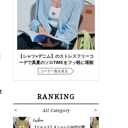
【シャツ×デニム】のストレスフリーコ
ーデで真夏のソロTIMEをフッ軽に堪能
コーデ一覧を見る
欲
RANKING
All Category
Fa
Fashion
Fashion
ばれる
【エルメス】オシャレな40代が愛
【エルメス