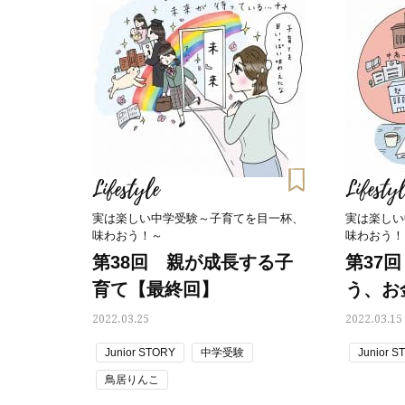
Lifestyle
Lifestyl
実は楽しい中学受験～子育てを目一杯、
実は楽しい
味わおう！～
味わおう！
第38回 親が成長する子
第37
育て【最終回】
う、お
2022.03.25
2022.03.15
Junior STORY
中学受験
Junior S
鳥居りんこ