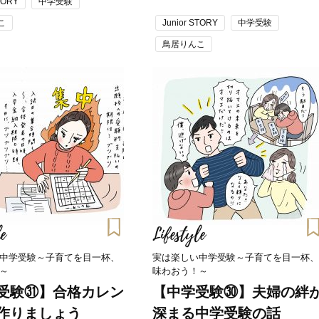
TORY
中学受験
容液・クリーム】「シワ・たるみ
し、心身不調に。鬱だと思
ケア」はこれ一つでOK！
たら…」原因がわかり自責
こ
Junior STORY
中学受験
Beauty
Lifestyle
鳥居りんこ
【インナーケア】石井美穂さんが
【梅宮アンナさん】乳がん
「夏のお守り」に飲む名品。手軽
術を経て「残った方の胸も
なのに、肌が見違える！
しまいたい」とすら思う──
声もあることを知ってほし
Beauty
Lifestyle
日焼け止めだけじゃない！40代の
梅宮アンナさん、再婚から8
肌が明るくなる”朝の時短名
の心境「お互い20年ぶりの
品”【洗顔＆集中美容液】
活、正直簡単じゃない」
Beauty
Lifestyle
今いちばん垢抜ける「ショートボ
梅宮アンナさんご夫婦が語る 
ブ」SNAP。人気アラフォー読者達
歳と60歳、大人同士の電撃
がお手本！
アル」周囲が驚くほど本音
かることも
e
Lifestyle
Beauty
Lifestyle
目元の「深いたるみ＆くぼみ」に
【1泊2日でみっちり】食も
中学受験～子育てを目一杯、
実は楽しい中学受験～子育てを目一杯、
手応え！プロが選ぶ、話題の名品
も！時短で楽しみつくす「
～
味わおう！～
〈５選〉
まソウル旅」リアルプラン
受験㉛】合格カレン
【中学受験㉚】夫婦の絆
Beauty
Lifestyle
作りましょう
深まる中学受験の話
40代の“老け見え”目元〈シワ・ク
俳優・中村ゆりさん （44歳