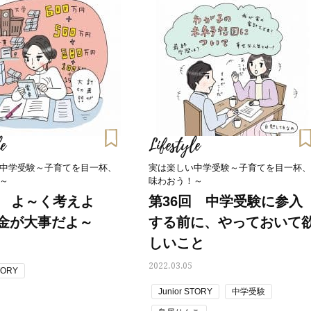
e
Lifestyle
中学受験～子育てを目一杯、
実は楽しい中学受験～子育てを目一杯、
～
味わおう！～
回 よ～く考えよ
第36回 中学受験に参入
金が大事だよ～
する前に、やっておいて
しいこと
2022.03.05
Beauty
Lifestyle
TORY
Beauty
Lifestyle
Junior STORY
中学受験
26年夏、石井美穂さん厳選の【美
【帰省・夏のご挨拶】で喜