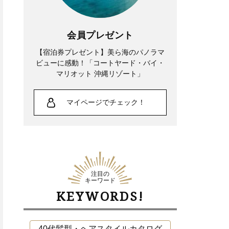
会員プレゼント
【宿泊券プレゼント】美ら海のパノラマ
ビューに感動！「コートヤード・バイ・
マリオット 沖縄リゾート」
マイページでチェック！
Fashion
Fashion
【40代夏コーデ】薄着でも地
いつも輪の中心【主人公
味見えしない！大人が自信を持
ENFJ】は「オフショル」で視
てる華やか服〈15選〉
線を集めて！〈16タイプ性格
注目の
キーワード
診断〉
KEYWORDS!
40代髪型・ヘアスタイルカタログ