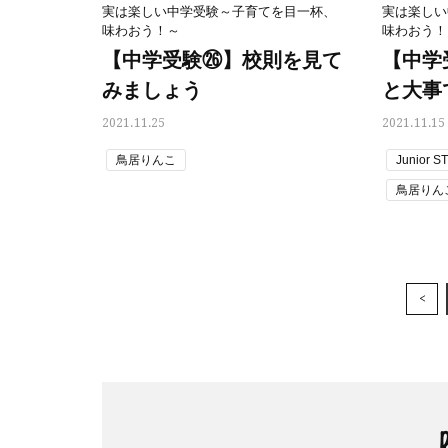
実は楽しい中学受験～子育てを目一杯、
実は楽しい
味わおう！～
味わおう！
【中学受験㉖】校則を見て
【中学
みましょう
と大事
2021.11.25
2021.11.15
鳥居りんこ
Junior S
鳥居りん
<