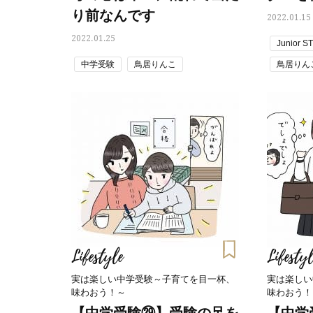
り前なんです
2022.01.15
2022.01.25
Junior S
中学受験
鳥居りんこ
鳥居りん
Lifestyle
Lifestyl
実は楽しい中学受験～子育てを目一杯、
実は楽しい
味わおう！～
味わおう！