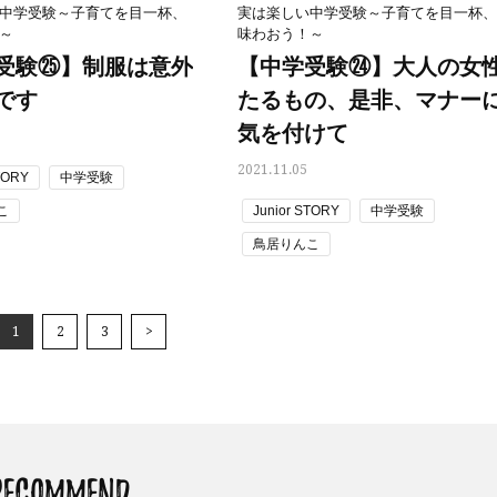
中学受験～子育てを目一杯、
実は楽しい中学受験～子育てを目一杯、
～
味わおう！～
受験㉕】制服は意外
【中学受験㉔】大人の女
です
たるもの、是非、マナー
気を付けて
2021.11.05
TORY
中学受験
こ
Junior STORY
中学受験
鳥居りんこ
1
2
3
>
RECOMMEND