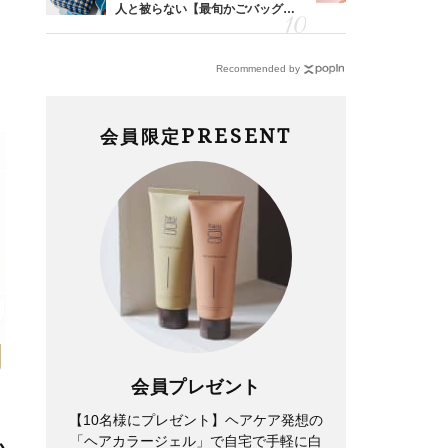
レのT
人と被らない【最旬かごバッグ】6
40代が毎
笑）」
選
リー」４選
Recommended by
PRESENT
会員限定
会員プレゼント
【10名様にプレゼント】ヘアケア発想の
「ヘアカラージェル」で自宅で手軽に白