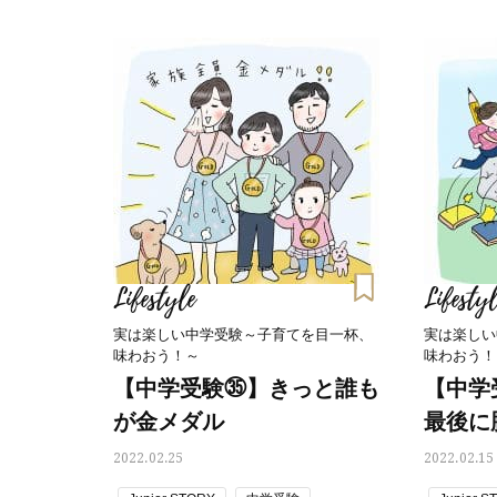
Lifestyle
Lifestyl
実は楽しい中学受験～子育てを目一杯、
実は楽しい
味わおう！～
味わおう！
【中学受験㉟】きっと誰も
【中学
が金メダル
最後に
2022.02.25
2022.02.15