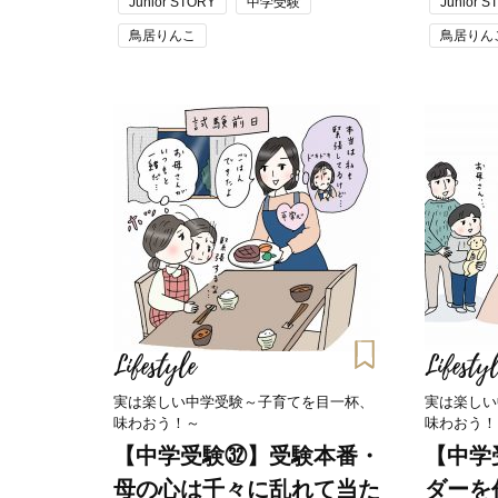
Junior STORY
中学受験
Junior S
鳥居りんこ
鳥居りん
Lifestyle
Lifestyl
実は楽しい中学受験～子育てを目一杯、
実は楽しい
味わおう！～
味わおう！
【中学受験㉜】受験本番・
【中学
母の心は千々に乱れて当た
ダーを