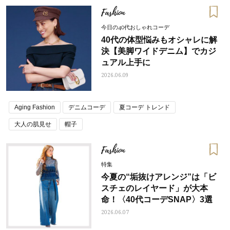
Fashion
今日の40代おしゃれコーデ
40代の体型悩みもオシャレに解
決【美脚ワイドデニム】でカジ
ュアル上手に
2026.06.09
Aging Fashion
デニムコーデ
夏コーデ トレンド
大人の肌見せ
帽子
Fashion
特集
今夏の“垢抜けアレンジ”は「ビ
スチェのレイヤード」が大本
命！〈40代コーデSNAP〉3選
2026.06.07