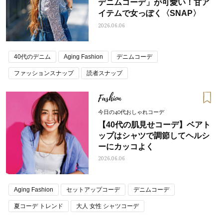
デニムコーデ」が可愛い！甘ア
イテムで女っぽく〈SNAP〉
2026.06.06
40代のデニム
Aging Fashion
デニムコーデ
ファッションスナップ
読者スナップ
Fashion
今日の40代おしゃれコーデ
【40代の肌見せコーデ】ベアト
ップはシャツで調節してヘルシ
ーにカッコよく
2026.06.06
Aging Fashion
セットアップコーデ
デニムコーデ
夏コーデ トレンド
大人 女性 シャツコーデ