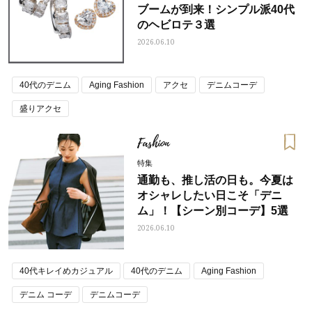
ブームが到来！シンプル派40代
のヘビロテ３選
2026.06.10
40代のデニム
Aging Fashion
アクセ
デニムコーデ
盛りアクセ
Fashion
特集
通勤も、推し活の日も。今夏は
オシャレしたい日こそ「デニ
ム」！【シーン別コーデ】5選
2026.06.10
40代キレイめカジュアル
40代のデニム
Aging Fashion
デニム コーデ
デニムコーデ