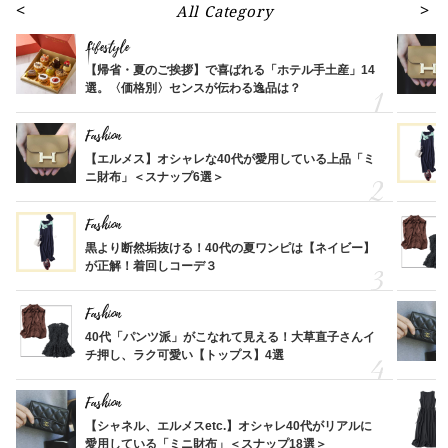
All Category
Lifestyle
【帰省・夏のご挨拶】で喜ばれる「ホテル手土産」14
選。〈価格別〉センスが伝わる逸品は？
Fashion
【エルメス】オシャレな40代が愛用している上品「ミ
ニ財布」＜スナップ6選＞
Fashion
黒より断然垢抜ける！40代の夏ワンピは【ネイビー】
が正解！着回しコーデ３
Fashion
40代「パンツ派」がこなれて見える！大草直子さんイ
チ押し、ラク可愛い【トップス】4選
Fashion
【シャネル、エルメスetc.】オシャレ40代がリアルに
愛用している「ミニ財布」＜スナップ18選＞