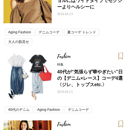
ョルにはワイドタイプでセクシ
ーよりヘルシーに
2026.06.13
Aging Fashion
デニムコーデ
夏コーデ トレンド
大人の肌見せ
Fashion
特集
40代が“気張らず華やぎたい”日
の【デニム×レース】コーデ4選
〈ジレ、トップスetc.〉
2026.06.12
40代のデニム
Aging Fashion
デニムコーデ
Fashion