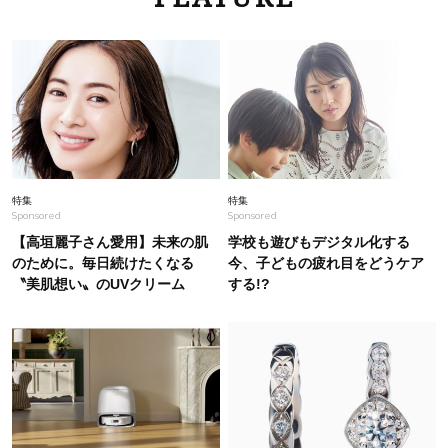
【40代夏コーデ】薄着でも地味見えしない！大
人が自信を持てる華やか服〈15選〉
Fashion
2026.6.25
【ピンクデニム】はシアートップスを生かしたワ
ントーンでメリハリをつけて
Fashion
2026.7.10
特集
特集
Sponsored
Sponsored
40代は「ゆるく絞る」がキレイ見えの正解！ウ
エスト調整自在な【ドロストワンピ】4選
【高垣麗子さん愛用】未来の肌
学校も遊びもデジタル化する
のために。毎日続けたくなる
今、子どもの疲れ目をどうケア
〝美肌想い〟のUVクリーム
する!?
Fashion
2026.7.31
「それ、ユニクロなの？」大草直子さんが40代
に推す【ワンピース】！秀逸シルエットで体型が
キレイ見え
Fashion
2025.8.14
「黒スポサン」はハイブランド派・スポーツブラ