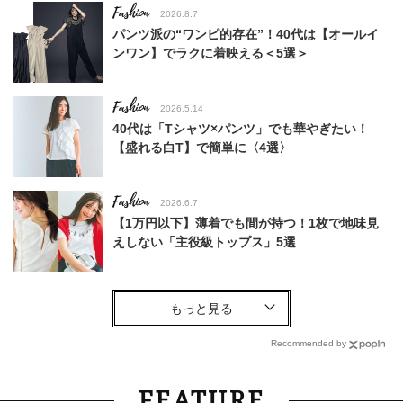
Fashion
2026.8.7
パンツ派の“ワンピ的存在”！40代は【オールイ
ンワン】でラクに着映える＜5選＞
Fashion
2026.5.14
40代は「Tシャツ×パンツ」でも華やぎたい！
【盛れる白T】で簡単に〈4選〉
Fashion
2026.6.7
【1万円以下】薄着でも間が持つ！1枚で地味見
えしない「主役級トップス」5選
Fashion
2025.10.1
10月の最高気温26℃は【Tシャツ＋羽織り】で乗
り切ります！〈３選〉
Recommended by
Fashion
2026.5.7
FEATURE