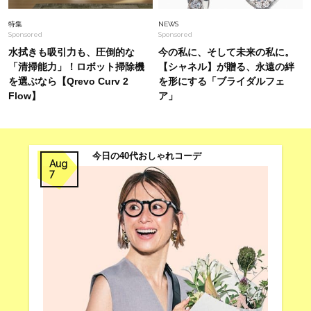
ンド派に二分！合わせ方は？【40代読者スナッ
プ】
特集
NEWS
Sponsored
Sponsored
水拭きも吸引力も、圧倒的な
今の私に、そして未来の私に。
「清掃能力」！ロボット掃除機
【シャネル】が贈る、永遠の絆
を選ぶなら【Qrevo Curv 2
を形にする「ブライダルフェ
Flow】
ア」
今日の40代おしゃれコーデ
Aug
7