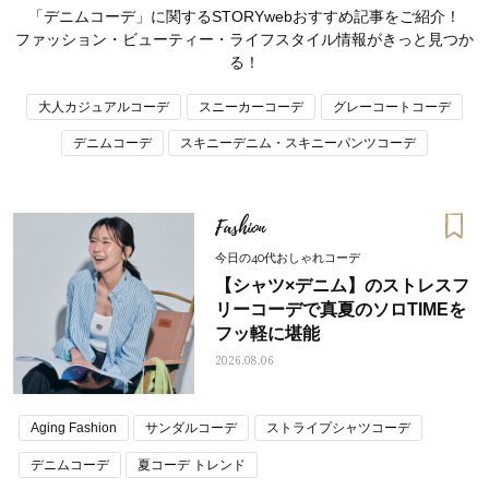
「デニムコーデ」に関するSTORYwebおすすめ記事をご紹介！
ファッション・ビューティー・ライフスタイル情報がきっと見つか
る！
大人カジュアルコーデ
スニーカーコーデ
グレーコートコーデ
デニムコーデ
スキニーデニム・スキニーパンツコーデ
Fashion
今日の40代おしゃれコーデ
【シャツ×デニム】のストレスフ
リーコーデで真夏のソロTIMEを
フッ軽に堪能
2026.08.06
ママとパパに贈る「ジェンダーレ
人気の40代髪型・ヘア
ス学」
タログ
Aging Fashion
サンダルコーデ
ストライプシャツコーデ
デニムコーデ
夏コーデ トレンド