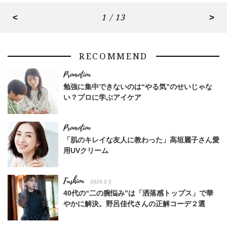
<
1 / 13
>
RECOMMEND
勉強に集中できないのは“やる気”のせいじゃな
い？プロに学ぶアイケア
「肌のキレイな友人に教わった」高垣麗子さん愛
用UVクリーム
Fashion
2026.2.3
40代の“二の腕悩み”は「洒落感トップス」で華
やかに解決。野呂佳代さんの正解コーデ２選