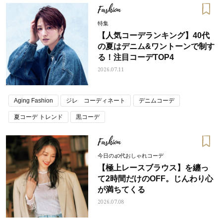
Fashion
特集
【人気コーデランキング】40代
の夏はデニム&ワントーンで制す
る！注目コーデTOP4
2026.07.11
Aging Fashion
ジレ コーディネート
デニムコーデ
夏コーデ トレンド
黒コーデ
Fashion
今日の40代おしゃれコーデ
【極上レースブラウス】を纏っ
て2時間だけのOFF。じんわり心
が満ちてくる
2026.07.08