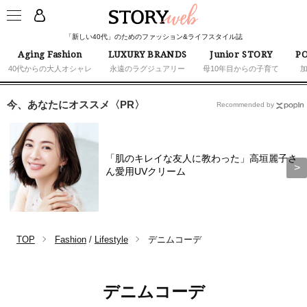
「新しい40代」のためのファッション&ライフスタイル誌
Aging Fashion
LUXURY BRANDS
Junior STORY
PO
40代からの大人オシャレ
永遠のラグジュアリー
母10年目からの子育て
今、あなたにオススメ〈PR〉
Recommended by
「肌のキレイな友人に教わった」高垣麗子さ
ん愛用UVクリーム
TOP
Fashion
/
Lifestyle
デニムコーデ
デニムコーデ