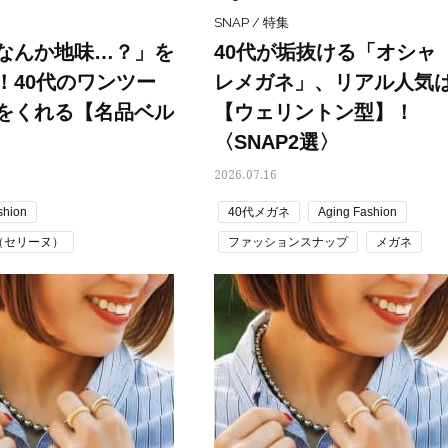
「お疲れ顔を救う」美容パック
憧れの気持ちはますます強
SNAP / 特集
は？翌朝の肌に自信がもてる
優・大和田美帆さん”母との
なんか地味…？」を
40代が垢抜ける「オシャ
出”
Beauty
Lifestyle
！40代のワンツー
レメガネ」、リアル人気
酷暑の夏こそ40代が使うべき【美
【梅宮アンナさん】乳がん
容液・クリーム】「シワ・たるみ
術を経て「残った方の胸も
をくれる【名品ベル
【ウェリントン型】！
ケア」はこれ一つでOK！
しまいたい」とすら思う──
声もあることを知ってほし
】
〈SNAP2選〉
Beauty
Lifestyle
日焼け止めだけじゃない！40代の
梅宮アンナさん、再婚から8
2026.07.16
肌が明るくなる”朝の時短名
の心境「お互い20年ぶりの
品”【洗顔＆集中美容液】
活、正直簡単じゃない」
shion
40代メガネ
Aging Fashion
Beauty
Lifestyle
E（セリーヌ）
ファッションスナップ
メガネ
今いちばん垢抜ける「ショートボ
女優・須藤理彩さん「夫を
S（エルメス）
サングラス
メガネコーデ
夏コーデ トレンド
ブ」SNAP。人気アラフォー読者達
し、心身不調に。鬱だと思
がお手本！
たら…」原因がわかり自責
ョンスナップ
ベルト
読者スナップ
Beauty
Lifestyle
メガネコーデ
【インナーケア】石井美穂さんが
まずはここだけ！「寝室の
 トレンド
「夏のお守り」に飲む名品。手軽
除」が【総合運】に効く理
なのに、肌が見違える！
〈26年夏の開運アクション
Beauty
Lifestyle
目元の「深いたるみ＆くぼみ」に
梅宮アンナさんご夫婦が語る 