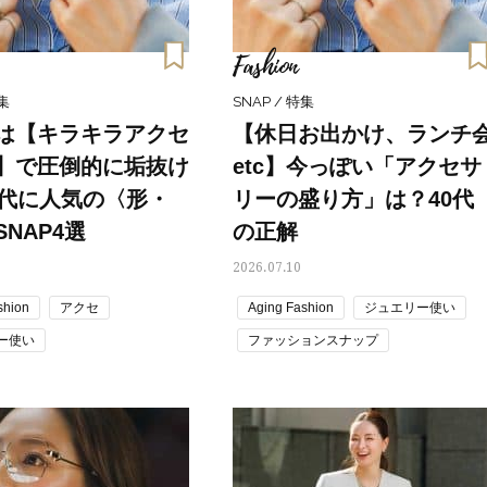
手応え！プロが選ぶ、話題の名品
歳と60歳、大人同士の電撃
〈５選〉
アル」周囲が驚くほど本音
かることも
Fashion
特集
SNAP / 特集
は【キラキラアクセ
【休日お出かけ、ランチ
】で圧倒的に垢抜け
etc】今っぽい「アクセサ
0代に人気の〈形・
リーの盛り方」は？40代
NAP4選
の正解
2026.07.10
shion
アクセ
Aging Fashion
ジュエリー使い
ー使い
ファッションスナップ
ョンスナップ
ママOFF Night
ママOFFの日
 トレンド
盛りアクセ
夏コーデ トレンド
読者スナップ
ップ