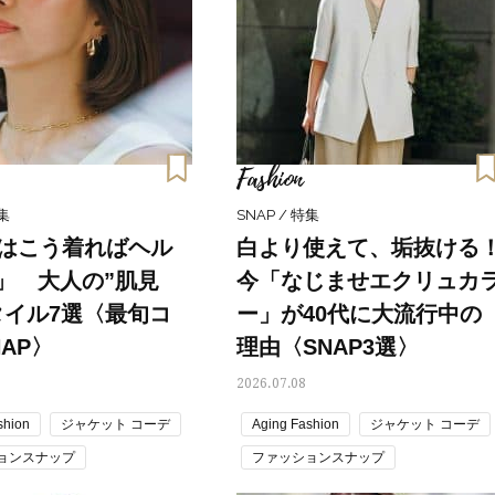
Fashion
特集
SNAP / 特集
代はこう着ればヘル
白より使えて、垢抜ける
」 大人の”肌見
今「なじませエクリュカ
タイル7選〈最旬コ
ー」が40代に大流行中の
AP〉
理由〈SNAP3選〉
2026.07.08
shion
ジャケット コーデ
Aging Fashion
ジャケット コーデ
ョンスナップ
ファッションスナップ
見せ
読者スナップ
大人の肌見せ
読者スナップ