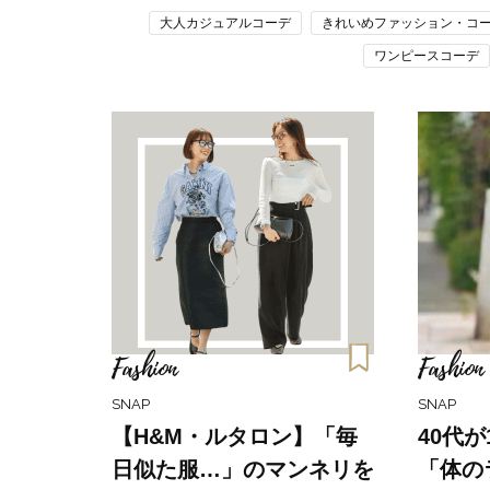
大人カジュアルコーデ
きれいめファッション・コ
ワンピースコーデ
Fashion
Fashion
SNAP
SNAP
【H&M・ルタロン】「毎
40代
日似た服…」のマンネリを
「体の