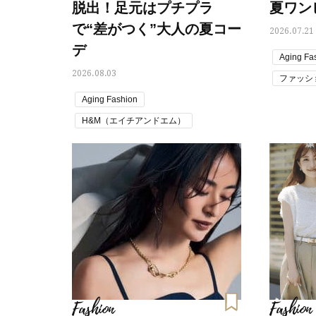
脱出！足元はプチプラ
夏ワン
で“差がつく”大人の夏コー
2026.07.21
デ
Aging Fa
2026.08.03
ファッシ
Aging Fashion
ワンピー
H&M（エイチアンドエム）
夏コーデ
シューズ
ファッションスナップ
ルタロン
夏コーデ トレンド
Fashion
Fashion