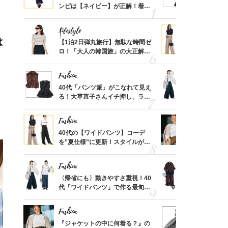
く」俳
ンピは【ネイビー】が正解！着回
る！大草直
思い
しコーデ３
可愛い【ト
Lifestyle
Fashion
は
摘出手
【1泊2日弾丸旅行】無駄な時間ゼ
40代の【
取って
ロ！「大人の韓国旅」の大正解ス
を”夏仕様
そんな
ケジュールは？
レイ見えす
い
Fashion
Fashion
カ月め
40代「パンツ派」がこなれて見え
〈帰省にも
結婚生
る！大草直子さんイチ押し、ラク
代「ワイド
可愛い【トップス】4選
【旅コーデ
Fashion
Fashion
亡く
40代の【ワイドパンツ】コーデ
『ジャケッ
ってい
を”夏仕様”に更新！スタイルがキ
正解！普通
を卒業
レイ見えする〈コーデ3選〉
えする【上
Fashion
Fashion
拭き掃
〈帰省にも〉動きやすさ重視！40
「とにかく
由は？
代「ワイドパンツ」で作る最旬
代、夏の【
〉
【旅コーデ】の正解4選
れ！〈ワン
デ9選〉
Fashion
Fashion
「53
『ジャケットの中に何着る？』の
40代は「