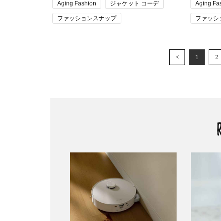
Aging Fashion
ジャケット コーデ
Aging Fa
ファッションスナップ
ファッシ
大人の肌見せ
読者スナップ
ママOFF N
通勤コーデ・仕事の服装
夏コーデ
<
1
2