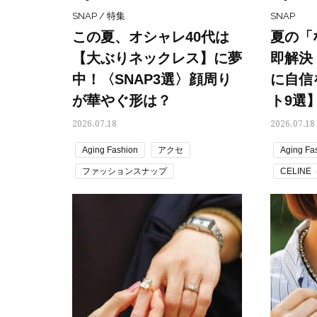
SNAP / 特集
SNAP
この夏、オシャレ40代は
夏の「
【大ぶりネックレス】に夢
即解決
中！〈SNAP3選〉顔周り
に自信
が華やぐ形は？
ト9選
2026.07.18
2026.07.18
Aging Fashion
アクセ
Aging Fa
ファッションスナップ
CELIN
夏コーデ トレンド
盛りアクセ
HERME
読者スナップ
ファッシ
メガネ
夏コーデ