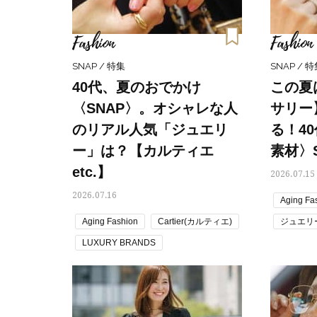
Fashion
Fashion
SNAP / 特集
SNAP / 
40代、夏のおでかけ
この夏
〈SNAP〉。オシャレな人
サリー
のリアル人気「ジュエリ
る！4
ー」は？【カルティエ
素材〉S
etc.】
2026.07.15
2026.07.16
Aging Fa
Aging Fashion
Cartier(カルティエ)
ジュエリ
LUXURY BRANDS
ファッシ
VALENTINO(ヴァレンティノ)
夏コーデ
ジュエリー使い
読者スナ
ファッションスナップ