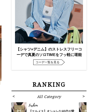
【シャツ×デニム】のストレスフリーコ
ーデで真夏のソロTIMEをフッ軽に堪能
コーデ一覧を見る
RANKING
All Category
Fa
Fashion
Fashion
ばれる
【エルメス】オシャレな40代が愛
【エルメス