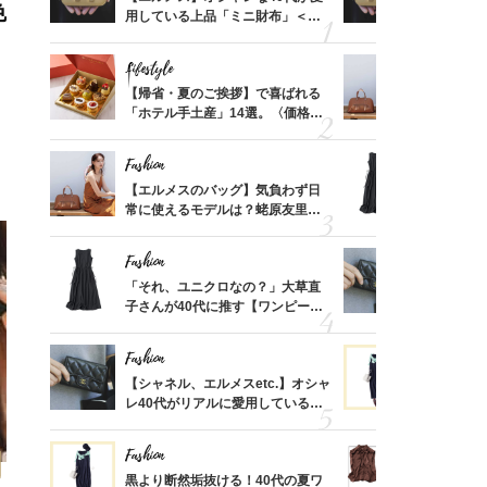
色
価格
用している上品「ミニ財布」＜ス
用している
？
ナップ6選＞
ナップ6選
Lifestyle
Fashion
時間ゼ
【帰省・夏のご挨拶】で喜ばれる
【エルメス
正解ス
「ホテル手土産」14選。〈価格
常に使える
別〉センスが伝わる逸品は？
んと探す「
Fashion
Fashion
る【お
【エルメスのバッグ】気負わず日
「それ、ユ
買える
常に使えるモデルは？蛯原友里さ
子さんが4
れる名
んと探す「最旬名品」4選
ス】！秀逸
レイ見え
Fashion
Fashion
さんの
「それ、ユニクロなの？」大草直
【シャネル、
金の話
子さんが40代に推す【ワンピー
レ40代が
めるん
ス】！秀逸シルエットで体型がキ
「ミニ財布
で学ん
レイ見え
Fashion
Fashion
さん
【シャネル、エルメスetc.】オシャ
黒より断然
、自然
レ40代がリアルに愛用している
ンピは【ネ
「ミニ財布」＜スナップ18選＞
しコーデ３
Fashion
Fashion
てから
黒より断然垢抜ける！40代の夏ワ
40代「パ