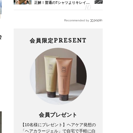
婚のリ
正解！普通のTシャツよりキレイ見
えの正解！
でぶつ
えする【上品トップス】4選
【ドロスト
Recommended by
会
PRESENT
会員限定
会員プレゼント
【10名様にプレゼント】ヘアケア発想の
「ヘアカラージェル」で自宅で手軽に白