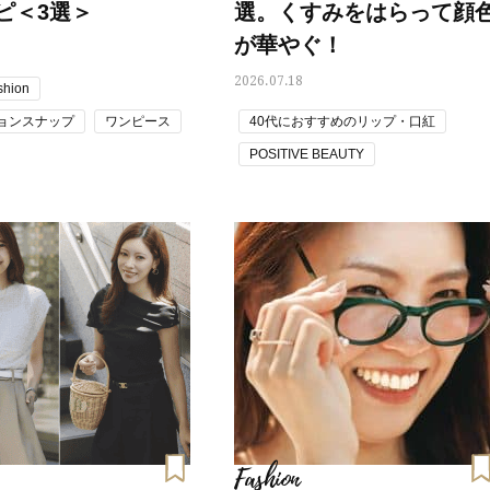
ピ＜3選＞
選。くすみをはらって顔
白アイテム】10選！40代以上は朝
「ホテル手土産」14選。〈
晩の「即効集中ケア」に頼る！
別〉センスが伝わる逸品は
が華やぐ！
Beauty
Lifestyle
2026.07.18
shion
「それどこの？」と褒められる！
【1泊2日弾丸旅行】無駄な
可愛すぎる【YSL】の新作「万能ク
ロ！「大人の韓国旅」の大
ョンスナップ
ワンピース
40代におすすめのリップ・口紅
リーム」が夏のお守りに
ケジュールは？
ス コーデ
POSITIVE BEAUTY
Beauty
Lifestyle
 トレンド
ファッションスナップ
40代、翌朝の肌が見違える！夏の
〈元社長秘書〉内緒で教え
「ざらつき・ごわつき」をケアす
盆の帰省手土産5選】東京で
読者スナップ
る名品2選〈パック・ミスト〉
「また買ってきて」と喜ば
品
Beauty
Lifestyle
40代の透明感を底上げ【毛穴ケ
梅宮アンナさん、父・辰夫
ア】名品3選！石井美穂さん「60本
相続で学んだこと「親のお
以上愛用中」のものも
は”介護どうする？”から始
です」父・辰夫さんの相続
Beauty
Lifestyle
だこと
「夕方から目力が落ちる…」40代
【特別カット集】中村ゆり
へ！石井美穂さんが推薦【名品ア
やわらかな透明感をまとう
イクリーム】3選
体の美しさ
Beauty
Lifestyle
Fashion
石井美穂さんおすすめ！40代の
【特別画像集】「亡くなっ