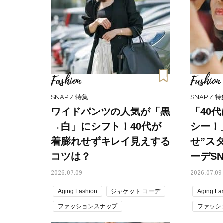
夏コーデ トレンド
盛りアクセ
読者スナップ
Fashion
Fashion
SNAP / 特集
SNAP / 
ワイドパンツの人気が「黒
「40
→白」にシフト！40代が
シー！
着膨れせずキレイ見えする
せ”ス
コツは？
ーデSN
2026.07.09
2026.07.09
Aging Fashion
ジャケット コーデ
Aging Fa
ファッションスナップ
ファッシ
大人の肌見せ
白パンツコーデ
大人の肌