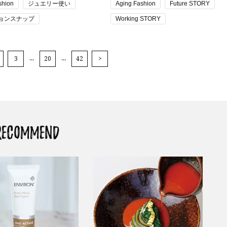
shion
ジュエリー使い
Aging Fashion
Future STORY
ョンスナップ
Working STORY
ight
ママOFFの日
ファッションスナップ
 トレンド
読者スナップ
読者スナップ
...
...
3
20
42
>
通勤コーデ・仕事の服装
RECOMMEND