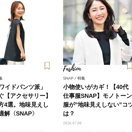
デ・仕事の服装
通勤コーデ・仕事の服装
Fashion
特集
SNAP / 特集
「ワイドパンツ派」
小物使いがカギ！【40代
ぐ【アクセサリー】
仕事服SNAP】モノトーン
方4選。地味見えし
服が”地味見えしない”コ
適解〈SNAP〉
は？
2026.07.06