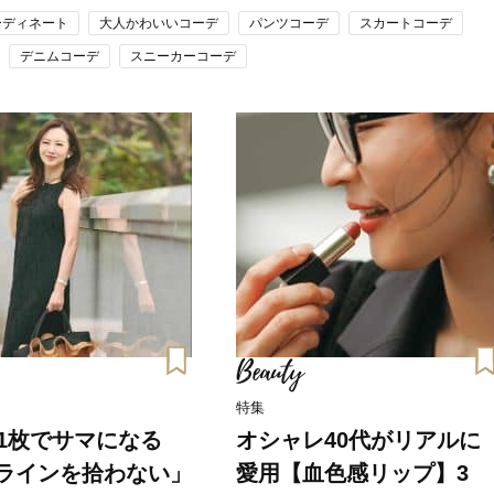
ーディネート
大人かわいいコーデ
パンツコーデ
スカートコーデ
デニムコーデ
スニーカーコーデ
Beauty
特集
Beauty
Lifestyle
が1枚でサマになる
オシャレ40代がリアルに
Beauty
Lifestyle
ラインを拾わない」
愛用【血色感リップ】3
26年夏、石井美穂さん厳選の【美
【帰省・夏のご挨拶】で喜