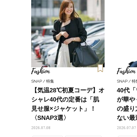
読者スナップ
通勤コー
通勤コーデ・仕事の服装
Fashion
Fashion
SNAP / 特集
SNAP / 
【気温28℃初夏コーデ】オ
40代
シャレ40代の定番は「肌
が華や
見せ服×ジャケット」！
の盛り
〈SNAP3選〉
ない最
2026.07.08
2026.07.07