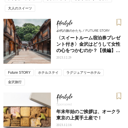
大人のスイーツ
Lifestyle
40代の旅のかたち / FUTURE STORY
〈スイートルーム宿泊券プレゼ
ント付き〉金沢はどうして女性
の心をつかむのか？【後編】金
沢観光＆ THE HOTEL
2023.12.29
SANRAKU KANAZAWA 宿泊体
験記
Future STORY
ホテルステイ
ラグジュアリーホテル
金沢旅行
Lifestyle
Sponsored
年末年始のご挨拶は、オークラ
東京の上質手土産で！
2023.12.16