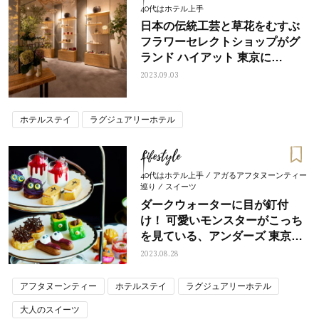
40代はホテル上手
日本の伝統工芸と草花をむすぶ
フラワーセレクトショップがグ
ランド ハイアット 東京に
OPEN！
2023.09.03
ホテルステイ
ラグジュアリーホテル
Lifestyle
40代はホテル上手 / アガるアフタヌーンティー
巡り / スイーツ
ダークウォーターに目が釘付
け！ 可愛いモンスターがこっち
を見ている、アンダーズ 東京の
ハロウィンアフタヌーンティー
2023.08.28
アフタヌーンティー
ホテルステイ
ラグジュアリーホテル
大人のスイーツ