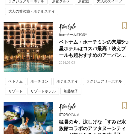
ラグジュアリーホテル
京都グルメ
京都旅
大人のスイーツ
大人の贅沢旅・ホテルステイ
Lifestyle
fromチームSTORY
ベトナム・ホーチミンの穴場5つ
星ホテルはコスパ最高！映えプ
ールも超おすすめのアーバンリ
ゾート
2024.09.03
ベトナム
ホーチミン
ホテルステイ
ラグジュアリーホテル
リゾート
リゾートホテル
加藤牧子
大人の贅沢旅・ホテルステイ
大人旅
女子旅
弾丸旅
Lifestyle
STORYグルメ
猛暑の今、涼しげな「すみだ水
族館コラボのアフタヌーンティ