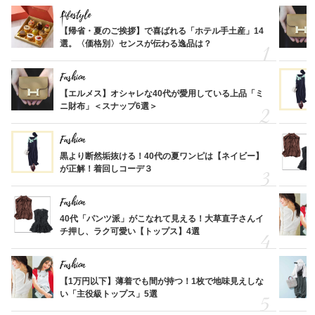
Lifestyle
【帰省・夏のご挨拶】で喜ばれる「ホテル手土産」14
選。〈価格別〉センスが伝わる逸品は？
Fashion
【エルメス】オシャレな40代が愛用している上品「ミ
ニ財布」＜スナップ6選＞
Fashion
黒より断然垢抜ける！40代の夏ワンピは【ネイビー】
が正解！着回しコーデ３
Fashion
40代「パンツ派」がこなれて見える！大草直子さんイ
チ押し、ラク可愛い【トップス】4選
Fashion
【1万円以下】薄着でも間が持つ！1枚で地味見えしな
い「主役級トップス」5選