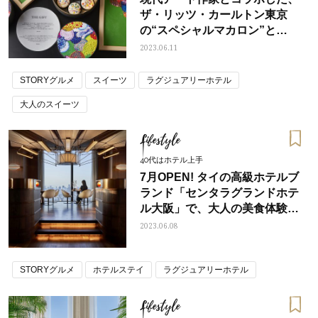
ザ・リッツ・カールトン東京
の“スペシャルマカロン”と
は？！
2023.06.11
STORYグルメ
スイーツ
ラグジュアリーホテル
大人のスイーツ
Lifestyle
40代はホテル上手
7月OPEN! タイの高級ホテルブ
ランド「センタラグランドホテ
ル大阪」で、大人の美食体験は
いかが？
2023.06.08
STORYグルメ
ホテルステイ
ラグジュアリーホテル
Lifestyle