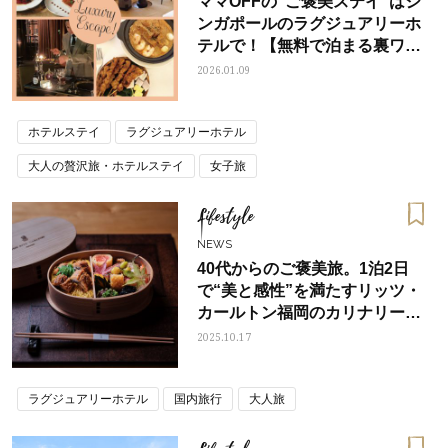
ママOFFの“ご褒美ステイ”はシ
ンガポールのラグジュアリーホ
テルで！【無料で泊まる裏ワザ
も】
2026.01.09
ホテルステイ
ラグジュアリーホテル
大人の贅沢旅・ホテルステイ
女子旅
Lifestyle
NEWS
40代からのご褒美旅。1泊2日
で“美と感性”を満たすリッツ・
カールトン福岡のカリナリー・
ジャーニーへ
2025.10.17
ラグジュアリーホテル
国内旅行
大人旅