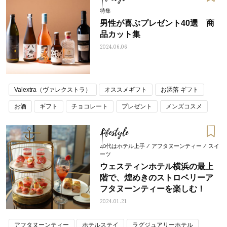
特集
男性が喜ぶプレゼント40選 商
品カット集
2024.06.06
Valextra（ヴァレクストラ）
オススメギフト
お洒落 ギフト
お酒
ギフト
チョコレート
プレゼント
メンズコスメ
メンズ美容
ラグジュアリーホテル
父の日
美容家電
Lifestyle
40代はホテル上手 / アフタヌーンティー / スイ
ーツ
ウェスティンホテル横浜の最上
階で、煌めきのストロベリーア
フタヌーンティーを楽しむ！
2024.01.21
アフタヌーンティー
ホテルステイ
ラグジュアリーホテル