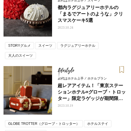
40代はホテル上手 / スイーツ
都内ラグジュアリーホテルの
「まるでアートのような」クリ
スマスケーキ5選
2023.10.24
STORYグルメ
スイーツ
ラグジュアリーホテル
大人のスイーツ
Lifestyle
40代はホテル上手 / ホテルプラン
超レアアイテム！「東京ステー
ションホテル×グローブ・トロッ
ター」限定ラゲッジが期間限定
で登場
2023.10.19
GLOBE TROTTER（グローブ・トロッター）
ホテルステイ