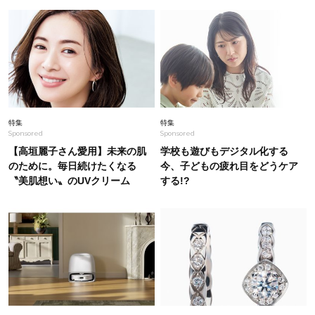
満点な、夏帆さんの表情にキュン！
Beauty
2026.2.16
卒入学式、おめかしの日もセットが簡単！40代
の「垢抜けボブヘア」カタログ
Beauty
2026.6.18
特集
特集
Sponsored
Sponsored
汗でも雨でもヘタらない！「最強でナチュラルな
前髪」の作り方〈美ヘアYouTuber監修〉
【高垣麗子さん愛用】未来の肌
学校も遊びもデジタル化する
のために。毎日続けたくなる
今、子どもの疲れ目をどうケア
〝美肌想い〟のUVクリーム
する!?
Lifestyle
2026.8.5
梅宮アンナさん、父・辰夫さんの相続で学んだこ
と「親のお金の話は”介護どうする？”から始める
んです」父・辰夫さんの相続で学んだこと
Fashion
2026.6.11
40代の夏に！考えなくてもきちんと見える【最
強セットアップ】4選