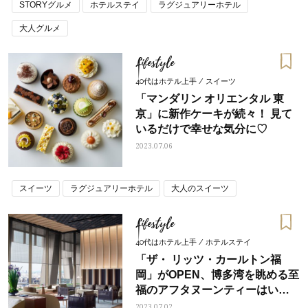
STORYグルメ
ホテルステイ
ラグジュアリーホテル
大人グルメ
Lifestyle
40代はホテル上手 / スイーツ
「マンダリン オリエンタル 東
京」に新作ケーキが続々！ 見て
いるだけで幸せな気分に♡
2023.07.06
スイーツ
ラグジュアリーホテル
大人のスイーツ
Lifestyle
40代はホテル上手 / ホテルステイ
「ザ・ リッツ・カールトン福
岡」がOPEN、博多湾を眺める至
福のアフタヌーンティーはいか
が？
2023.07.02