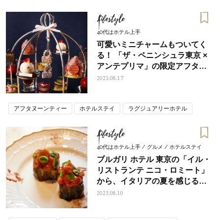
Lifestyle
40代はホテル上手
可愛いミニチャームもついてく
る！ 「ザ・ペニンシュラ東京 ×
アンテプリマ」の限定アフタヌ
ーンティー
2023.08.17
アフタヌーンティー
ホテルステイ
ラグジュアリーホテル
Lifestyle
40代はホテル上手 / グルメ / ホテルステイ
ブルガリ ホテル 東京の「イル・
リストランテ ニコ・ロミート」
から、イタリアの夏を感じる新
メニューが登場
2023.08.10