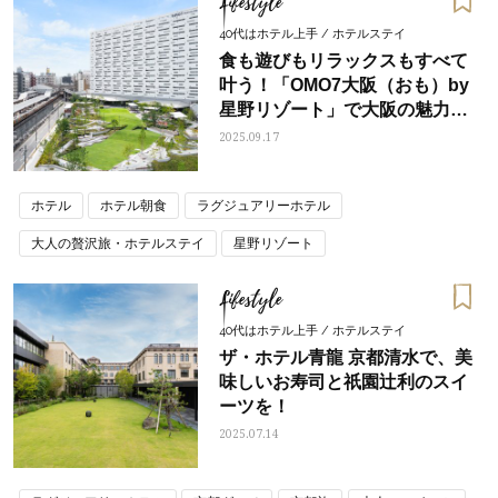
Lifestyle
40代はホテル上手 / ホテルステイ
食も遊びもリラックスもすべて
叶う！「OMO7大阪（おも）by
星野リゾート」で大阪の魅力を
まるごと体験
2025.09.17
ホテル
ホテル朝食
ラグジュアリーホテル
大人の贅沢旅・ホテルステイ
星野リゾート
Lifestyle
40代はホテル上手 / ホテルステイ
ザ・ホテル青龍 京都清水で、美
味しいお寿司と祇園辻利のスイ
ーツを！
2025.07.14