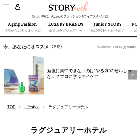
「新しい40代」のためのファッション&ライフスタイル誌
Aging Fashion
LUXURY BRANDS
Junior STORY
PO
40代からの大人オシャレ
永遠のラグジュアリー
母10年目からの子育て
今、あなたにオススメ〈PR〉
Recommended by
勉強に集中できないのは“やる気”のせいじゃ
ない？プロに学ぶアイケア
TOP
Lifestyle
ラグジュアリーホテル
ラグジュアリーホテル