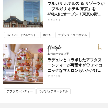
ブルガリ ホテルズ ＆ リゾーツが
「ブルガリ ホテル 東京」を
4/4(火)にオープン！東京の街並
みが一望できる
2023.02.16
BVLGARI（ブルガリ）
ホテル
ラグジュアリーホテル
Lifestyle
40代はホテル上手
ラデュレとコラボしたアフタヌ
ーンティーが可愛すぎ♡ アイコ
ニックなマカロンもいただけま
す
2023.02.09
アフタヌーンティー
ラグジュアリーホテル