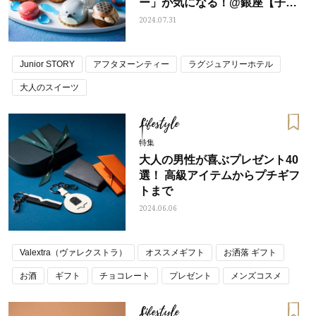
ー」が気になる！@銀座【子ど
もとの夏の想い出に◎】
2024.07.31
Junior STORY
アフタヌーンティー
ラグジュアリーホテル
大人のスイーツ
Lifestyle
特集
大人の男性が喜ぶプレゼント40
選！ 高級アイテムからプチギフ
トまで
2024.06.06
Valextra（ヴァレクストラ）
オススメギフト
お洒落 ギフト
お酒
ギフト
チョコレート
プレゼント
メンズコスメ
メンズ美容
ラグジュアリーホテル
父の日
美容家電
Lifestyle