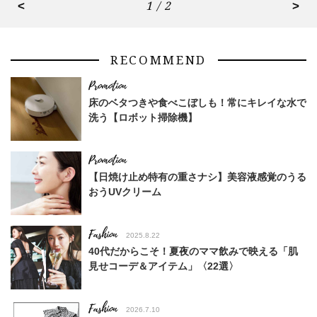
<
1 / 2
>
RECOMMEND
床のベタつきや食べこぼしも！常にキレイな水で
洗う【ロボット掃除機】
【日焼け止め特有の重さナシ】美容液感覚のうる
おうUVクリーム
Fashion
2025.8.22
40代だからこそ！夏夜のママ飲みで映える「肌
見せコーデ＆アイテム」〈22選〉
Fashion
2026.7.10