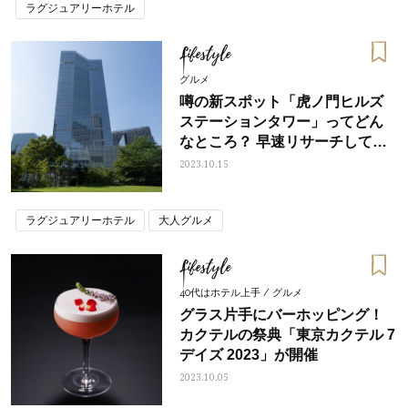
ラグジュアリーホテル
Lifestyle
グルメ
噂の新スポット「虎ノ門ヒルズ
ステーションタワー」ってどん
なところ？ 早速リサーチしてき
ました！
2023.10.15
ラグジュアリーホテル
大人グルメ
Lifestyle
40代はホテル上手 / グルメ
グラス片手にバーホッピング！
カクテルの祭典「東京カクテル 7
デイズ 2023」が開催
2023.10.05