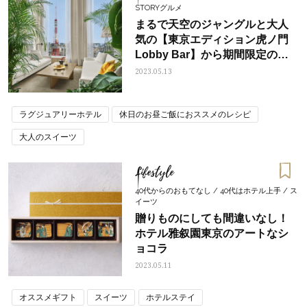
STORYグルメ
まるで天空のジャングルと大人
気の【東京エディション虎ノ門
Lobby Bar】から期間限定の新
メニューが登場!
2023.05.13
ラグジュアリーホテル
休日のお昼ご飯におススメのレシピ
大人のスイーツ
Lifestyle
40代からのおもてなし / 40代はホテル上手 / ス
イーツ
贈りものにしても間違いなし！
ホテル雅叙園東京のアートなシ
ョコラ
2023.05.11
オススメギフト
スイーツ
ホテルステイ