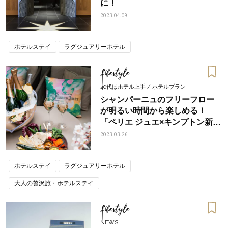
に！
2023.04.09
ホテルステイ
ラグジュアリーホテル
Lifestyle
40代はホテル上手 / ホテルプラン
シャンパーニュのフリーフロー
が明るい時間から楽しめる！
「ペリエ ジュエ×キンプトン新宿
東京」のオールデイプラン
2023.03.26
ホテルステイ
ラグジュアリーホテル
大人の贅沢旅・ホテルステイ
Lifestyle
NEWS