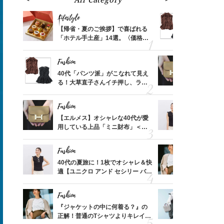
Lifestyle
Fashion
ばれる
【帰省・夏のご挨拶】で喜ばれる
40代「パ
価格
「ホテル手土産」14選。〈価格
る！大草直
？
別〉センスが伝わる逸品は？
可愛い【ト
Fashion
Fashion
さんの
40代「パンツ派」がこなれて見え
【エルメス
金の話
る！大草直子さんイチ押し、ラク
用している
めるん
可愛い【トップス】4選
ナップ6選
で学ん
Fashion
Fashion
さん
【エルメス】オシャレな40代が愛
40代の夏
、自然
用している上品「ミニ財布」＜ス
適【ユニクロ
ナップ6選＞
セン】〈新
Fashion
Fashion
る【お
40代の夏旅に！1枚でオシャレ＆快
『ジャケッ
買える
適【ユニクロ アンド セシリー バン
正解！普通
れる名
セン】〈新作コーデ3選〉
えする【上
Fashion
Fashion
時間ゼ
『ジャケットの中に何着る？』の
【ユニクロ
正解ス
正解！普通のTシャツよりキレイ見
動会にちょ