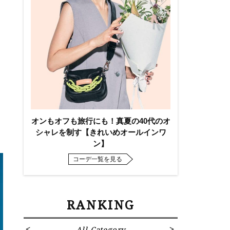
オンもオフも旅行にも！真夏の40代のオ
シャレを制す【きれいめオールインワ
ン】
コーデ一覧を見る
RANKING
All Category
Fa