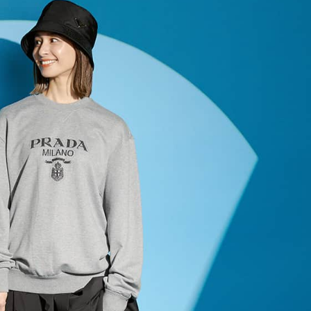
Beauty
Lifestyle
「それどこの？」と褒められる！
【帰省・夏のご挨拶】で喜
可愛すぎる【YSL】の新作「万能ク
「ホテル手土産」14選。〈
リーム」が夏のお守りに
別〉センスが伝わる逸品は
Beauty
Lifestyle
40代、顔がオシャレになる「リッ
梅宮アンナさん、父・辰夫
プの色」は【モーブ】一択！大野
相続で学んだこと「親のお
真理子さんおすすめ名品
は”介護どうする？”から始
です」父・辰夫さんの相続
Beauty
Lifestyle
だこと
26年夏、石井美穂さん厳選の【美
【特別カット集】中村ゆり
白アイテム】10選！40代以上は朝
やわらかな透明感をまとう
晩の「即効集中ケア」に頼る！
体の美しさ
Beauty
Lifestyle
40代に似合う【韓コスリップ】6
〈元社長秘書〉内緒で教え
選！大野真理子さん推薦「顔色が
盆の帰省手土産5選】東京で
華やぐ」名品
「また買ってきて」と喜ば
品
Beauty
Lifestyle
40代は洗顔選びから！石井美穂さ
【1泊2日弾丸旅行】無駄な
んの「夏枯れ肌対策」全部見せ
ロ！「大人の韓国旅」の大