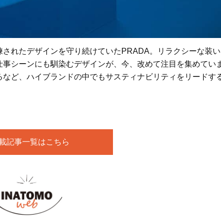
自然体の恋愛観とは？
Beauty
Lifestyle
「夕方から目力が落ちる…」40代
梅宮アンナさん「子育てを
へ！石井美穂さんが推薦【名品ア
憶がないんです」娘モモカ
イクリーム】3選
と“一緒に成長した”親子関
されたデザインを守り続けていたPRADA。リラクシーな装い
仕事シーンにも馴染むデザインが、今、改めて注目を集めてい
るなど、ハイブランドの中でもサスティナビリティをリードす
連載記事一覧はこちら