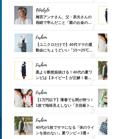
えする【上品トップス】4選
温別コーデ」
Lifestyle
Fashion
って始
梅宮アンナさん、父・辰夫さんの
黒より断然
えて、
相続で学んだこと「親のお金の話
ンピは【ネ
ゃなっ
は”介護どうする？”から始めるん
しコーデ３
です」父・辰夫さんの相続で学ん
Fashion
Fashion
だこと
亡く
【ユニクロだけで】40代ママの運
【1万円以
ってい
動会にちょうどいい「15〜25℃気
1枚で地味
を卒業
温別コーデ」〈UNIQLO3選〉
プス」5選
Fashion
Fashion
】旅の
黒より断然垢抜ける！40代の夏ワ
40代が1
レライ
ンピは【ネイビー】が正解！着回
ンを拾わな
身」3
しコーデ３
Fashion
Fashion
「品プ
【1万円以下】薄着でも間が持つ！
カゴバッグ
フェア
1枚で地味見えしない「主役級トッ
STORY
スホテ
プス」5選
プ！〈7選
Fashion
Fashion
）「理
40代が1枚でサマになる「体のライ
26年夏は
レのT
ンを拾わない」夏ワンピ＜3選＞
人と被らな
笑）」
選