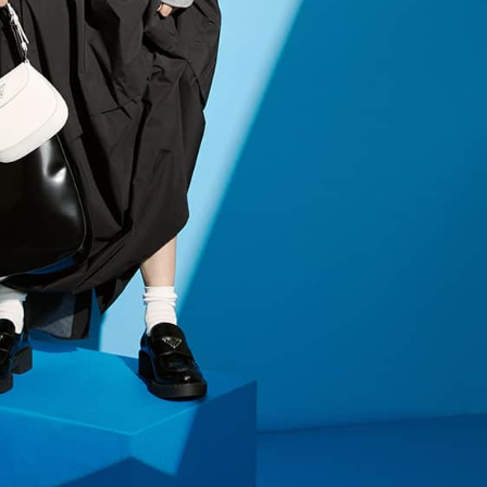
【ハリケア・美白etc.】
ケジュールは？
Beauty
Lifestyle
今いちばん垢抜ける「ショートボ
中山優馬さん、姉と話し合
ブ」SNAP。人気アラフォー読者達
めた親孝行「親の年齢も考
がお手本！
年に1回くらいは何かしなき
て」
Beauty
Lifestyle
黄ぐすみをオフ！40代の美白ケ
女優・須藤理彩さん「夫を
ア、最適解は【角質洗顔】。石井
し、心身不調に。鬱だと思
美穂さんおすすめ名品
たら…」原因がわかり自責
Beauty
Lifestyle
酷暑の夏こそ40代が使うべき【美
【ゲリラ豪雨・不眠・疲労
容液・クリーム】「シワ・たるみ
不安をゼロにする！オシャ
ケア」はこれ一つでOK！
ターの「夏の旅行バッグの中
選！
Beauty
Lifestyle
簡単セットで洒落る40代の【ボブ
本場ハワイの美食を品川で 
ヘア】4選。“センスがいい人”見え
リグルメ紀行～ハワイアン
するポイントは？
～」を開催！【品川プリン
ル】
Beauty
Lifestyle
40代、翌朝の肌が見違える！夏の
俳優・中村ゆりさん （44歳
「ざらつき・ごわつき」をケアす
想のパートナーは、”ヨレヨ
る名品2選〈パック・ミスト〉
シャツ姿を見せられる人”（