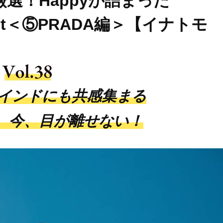
選！Happyが詰まった
 List＜⑤PRADA編＞【イナトモ
インドにも共感集まる
ら、今、目が離せない！
Beauty
Lifestyle