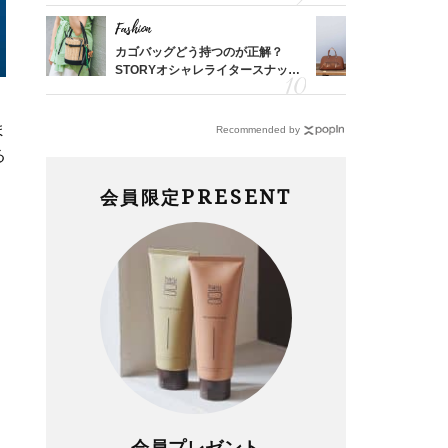
Fashion
Fashion
した記
カゴバッグどう持つのが正解？
【エルメス
さん
STORYオシャレライタースナッ
常に使える
係
プ！〈7選〉
んと探す「
ま
Recommended by
る
PRESENT
会員限定
会員プレゼント