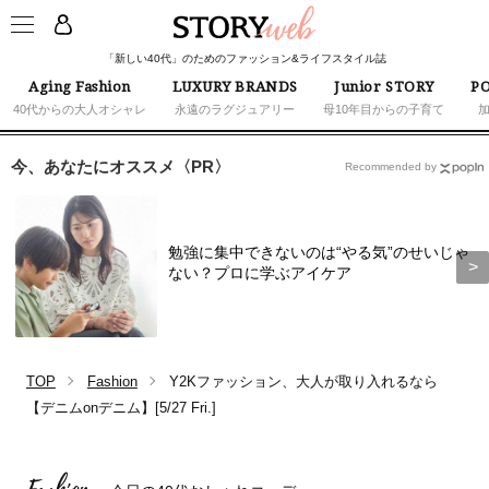
「新しい40代」のためのファッション&ライフスタイル誌
Aging Fashion
LUXURY BRANDS
Junior STORY
PO
40代からの大人オシャレ
永遠のラグジュアリー
母10年目からの子育て
今、あなたにオススメ〈PR〉
Recommended by
勉強に集中できないのは“やる気”のせいじゃ
ない？プロに学ぶアイケア
TOP
Fashion
Y2Kファッション、大人が取り入れるなら
【デニムonデニム】[5/27 Fri.]