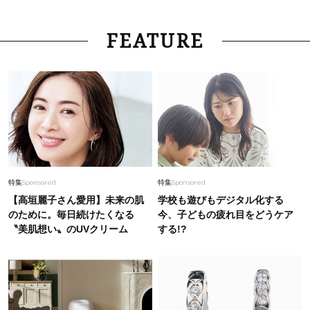
FEATURE
特集
Sponsored
特集
Sponsored
【高垣麗子さん愛用】未来の肌
学校も遊びもデジタル化する
のために。毎日続けたくなる
今、子どもの疲れ目をどうケア
〝美肌想い〟のUVクリーム
する!?