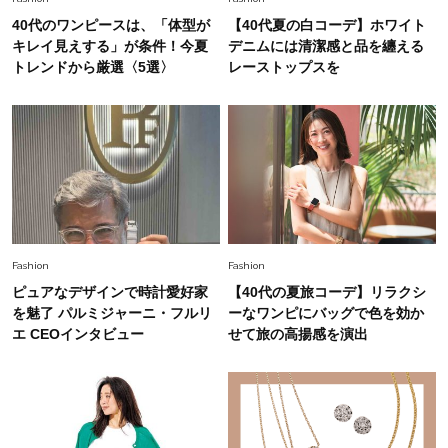
40代のワンピースは、「体型が
【40代夏の白コーデ】ホワイト
Fashion
キレイ見えする」が条件！今夏
デニムには清潔感と品を纏える
2026.6.26
初夏はこれさえあれば！40代は【淡色ワンピ】
トレンドから厳選〈5選〉
レーストップスを
で即涼しげ＆上品見え〈3選〉
Fashion
2026.5.29
今、40代の「メガネ＆サングラス」のトレンド
に更新あり！“黒ぶち以外”が新定番に
Fashion
2026.8.5
Fashion
Fashion
オシャレ40代の【ワンピ＆オールインワン】最
ピュアなデザインで時計愛好家
【40代の夏旅コーデ】リラクシ
旬着こなし3選。地味見え回避のコツは「バッグ
を魅了 パルミジャーニ・フルリ
ーなワンピにバッグで色を効か
選び」！
エ CEOインタビュー
せて旅の高揚感を演出
Fashion
2026.7.31
【40代のTシャツコーデ】超ビッグサイズ×きれ
いめハーフパンツでモードに昇華