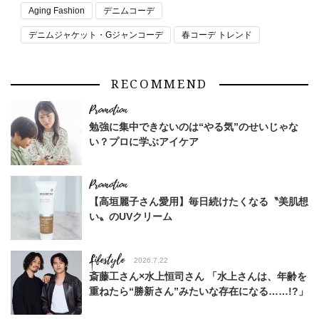
Aging Fashion
デニムコーデ
デニムジャケット・Gジャンコーデ
春コーデ トレンド
RECOMMEND
勉強に集中できないのは“やる気”のせいじゃな
い？プロに学ぶアイケア
【高垣麗子さん愛用】毎日続けたくなる〝美肌想
い〟のUVクリーム
Lifestyle
2026.7.22
斎藤工さん×水上恒司さん 「水上さんは、年齢を
重ねたら“勝新さん”みたいな存在になる……!?」