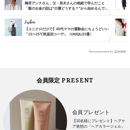
梅宮アンナさん、父・辰夫さんの相続で学んだこと
「親のお金の話は”介護どうする？”から始めるんで
す」父・辰夫さんの相続で学んだこと
Fashion
【ユニクロだけで】40代ママの運動会にちょうどいい
「15〜25℃気温別コーデ」〈UNIQLO3選〉
Recommended by
PRESENT
会員限定
会員プレゼント
【10名様にプレゼント】ヘアケ
ア発想の「ヘアカラージェル」