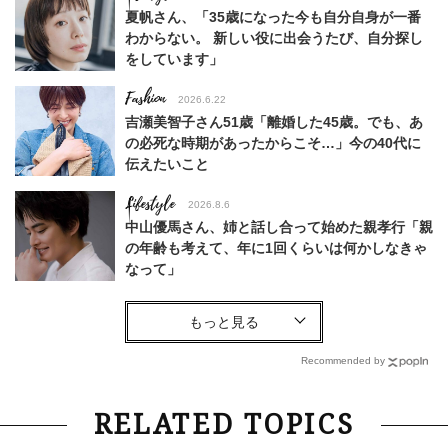
夏帆さん、「35歳になった今も自分自身が一番
わからない。 新しい役に出会うたび、自分探し
をしています」
Fashion
2026.6.22
吉瀬美智子さん51歳「離婚した45歳。でも、あ
の必死な時期があったからこそ…」今の40代に
伝えたいこと
Lifestyle
2026.8.6
中山優馬さん、姉と話し合って始めた親孝行「親
の年齢も考えて、年に1回くらいは何かしなきゃ
なって」
Lifestyle
2026.7.29
「お若いですね」は褒め言葉？“若い＝美しい”と
錯覚させる社会の危うさ【上野千鶴子のジェンダ
Recommended by
ーレス連載22】
Lifestyle
2026.8.6
RELATED TOPICS
26年夏の【開運アクション】は”ひと拭き”習