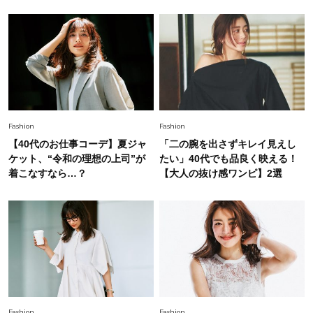
慣！「金運アップ→トイレ、じゃあ底上げ運
は？」
Lifestyle
2026.5.22
梅宮アンナさん 電撃婚から1年、家族の価値観
を育み中「理想の暮らしよりも今の心地よさを選
んだ」
Fashion
2026.6.12
Fashion
Fashion
中村ゆりさん「40代になり、やっと“仕事以外の
【40代のお仕事コーデ】夏ジャ
「二の腕を出さずキレイ見えし
幸福感”に目が向いた」ライフスタイルも、服も
ケット、“令和の理想の上司”が
たい」40代でも品良く映える！
着こなすなら…？
【大人の抜け感ワンピ】2選
Fashion
2026.7.16
白黒でもこんなに華やぐ！40代、夏の「甘めト
ップス×パンツ」コーデ〈3選〉
Fashion
2026.5.29
40代の夏通勤はこれ１着！「きちんと感」も
「オシャレ」も整うトレンドトップス〈4選〉
Fashion
Fashion