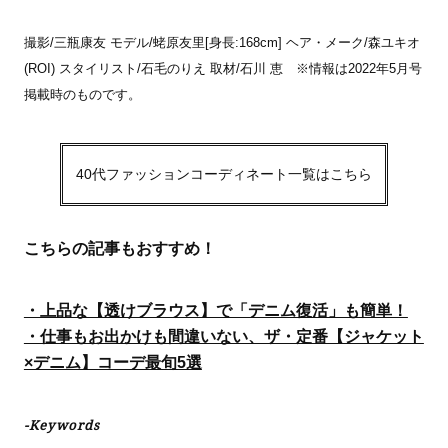
撮影/三瓶康友 モデル/蛯原友里[身長:168cm] ヘア・メーク/森ユキオ
(ROI) スタイリスト/石毛のりえ 取材/石川 恵 ※情報は2022年5月号
掲載時のものです。
40代ファッションコーディネート一覧はこちら
こちらの記事もおすすめ！
・上品な【透けブラウス】で「デニム復活」も簡単！
・仕事もお出かけも間違いない、ザ・定番【ジャケット
×デニム】コーデ最旬5選
-Keywords