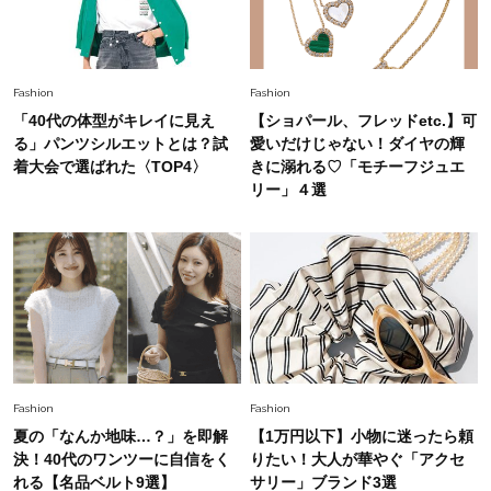
Fashion
2026.7.9
スタイリストが本気で推す！40代がほどよく華
やぐ【甘め黒アイテム】3選
Fashion
Fashion
「40代の体型がキレイに見え
【ショパール、フレッドetc.】可
る」パンツシルエットとは？試
愛いだけじゃない！ダイヤの輝
着大会で選ばれた〈TOP4〉
きに溺れる♡「モチーフジュエ
リー」４選
Fashion
Fashion
夏の「なんか地味…？」を即解
【1万円以下】小物に迷ったら頼
決！40代のワンツーに自信をく
りたい！大人が華やぐ「アクセ
れる【名品ベルト9選】
サリー」ブランド3選