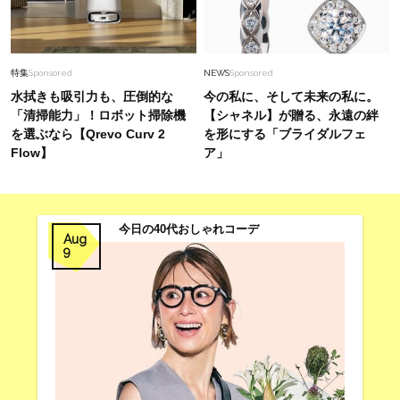
特集
Sponsored
NEWS
Sponsored
水拭きも吸引力も、圧倒的な
今の私に、そして未来の私に。
「清掃能力」！ロボット掃除機
【シャネル】が贈る、永遠の絆
を選ぶなら【Qrevo Curv 2
を形にする「ブライダルフェ
Flow】
ア」
今日の40代おしゃれコーデ
Aug
9