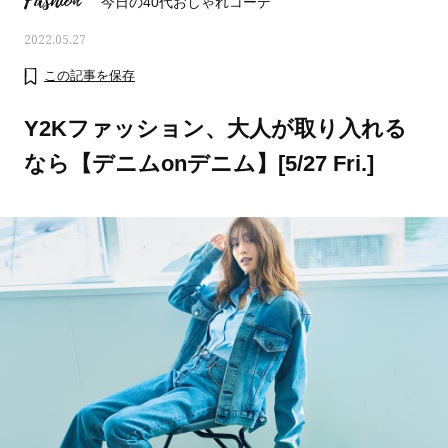
Fashion
今日の40代おしゃれコーデ
2022.05.27
この記事を保存
Y2Kファッション、大人が取り入れる
なら【デニムonデニム】[5/27 Fri.]
ママとパパに贈る「ジェンダーレ
人気の40代髪型・ヘア
ス学」
タログ