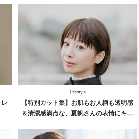
Lifestyle
キレ
【特別カット集】お肌もお人柄も透明感
＆清潔感満点な、夏帆さんの表情にキュ
ン！