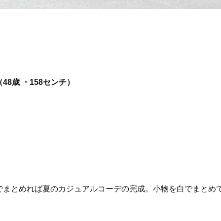
Beauty
Lifestyle
まるで美容液！【ディオール プレ
梅宮アンナさんご夫婦が語る 
ステージ】新クレンザーでうるお
歳と60歳、大人同士の電撃
い艶めくなめらかな素肌へ
アル」周囲が驚くほど本音
かることも
8歳 ・158センチ）
でまとめれば夏のカジュアルコーデの完成。小物を白でまとめ