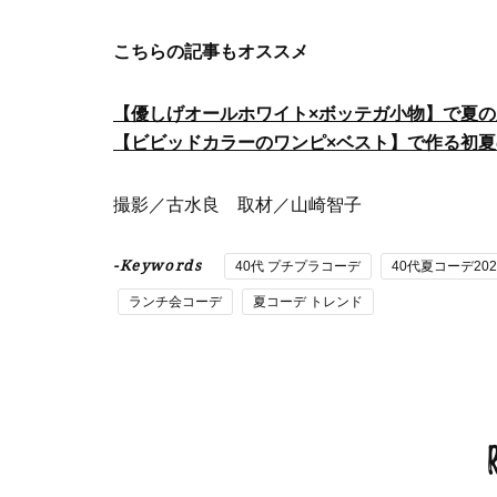
こちらの記事もオススメ
【優しげオールホワイト×ボッテガ小物】で夏
【ビビッドカラーのワンピ×ベスト】で作る初
撮影／古水良 取材／山崎智子
-Keywords
40代 プチプラコーデ
40代夏コーデ202
ランチ会コーデ
夏コーデ トレンド