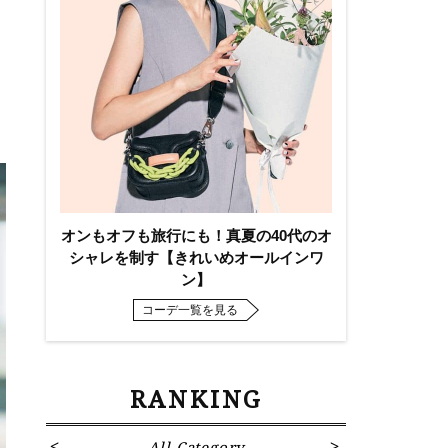
オンもオフも旅行にも！真夏の40代のオ
シャレを制す【きれいめオールインワ
ン】
コーデ一覧を見る
RANKING
All Category
Fa