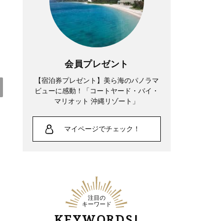
会員プレゼント
【宿泊券プレゼント】美ら海のパノラマ
ビューに感動！「コートヤード・バイ・
マリオット 沖縄リゾート」
Lifestyle
マイページでチェック！
夏帆さん、「35歳になった今も自分自身
が一番わからない。 新しい役に出会う
たび、自分探しをしています」
注目の
キーワード
KEYWORDS!