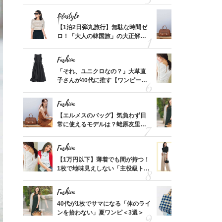
「ミニ財布」＜スナップ18選＞
ス】！秀逸
レイ見え
Lifestyle
Fashion
てから
【1泊2日弾丸旅行】無駄な時間ゼ
【エルメス
く」俳
ロ！「大人の韓国旅」の大正解ス
常に使える
思い
ケジュールは？
んと探す「
Fashion
Fashion
摘出手
「それ、ユニクロなの？」大草直
【1万円以
取って
子さんが40代に推す【ワンピー
1枚で地味
そんな
ス】！秀逸シルエットで体型がキ
プス」5選
い
レイ見え
Fashion
Fashion
って始
【エルメスのバッグ】気負わず日
40代が1
えて、
常に使えるモデルは？蛯原友里さ
ンを拾わな
ゃなっ
んと探す「最旬名品」4選
Fashion
Fashion
カ月め
【1万円以下】薄着でも間が持つ！
40代の【
結婚生
1枚で地味見えしない「主役級トッ
を”夏仕様
プス」5選
レイ見えす
Fashion
Fashion
拭き掃
40代が1枚でサマになる「体のライ
26年夏は
由は？
ンを拾わない」夏ワンピ＜3選＞
人と被らな
〉
選