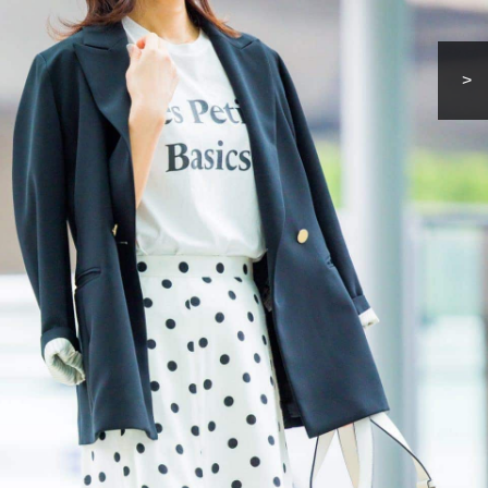
Beauty
Lifestyle
「それどこの？」と褒められる！
【帰省・夏のご挨拶】で喜
>
可愛すぎる【YSL】の新作「万能ク
「ホテル手土産」14選。〈
リーム」が夏のお守りに
別〉センスが伝わる逸品は
Beauty
Lifestyle
26年夏、石井美穂さん厳選の【美
【1泊2日弾丸旅行】無駄な
白アイテム】10選！40代以上は朝
ロ！「大人の韓国旅」の大
晩の「即効集中ケア」に頼る！
ケジュールは？
Beauty
Lifestyle
40代、翌朝の肌が見違える！夏の
梅宮アンナさん、父・辰夫
「ざらつき・ごわつき」をケアす
相続で学んだこと「親のお
る名品2選〈パック・ミスト〉
は”介護どうする？”から始
です」父・辰夫さんの相続
Beauty
Lifestyle
だこと
40代の透明感を底上げ【毛穴ケ
〈元社長秘書〉内緒で教え
ア】名品3選！石井美穂さん「60本
盆の帰省手土産5選】東京で
以上愛用中」のものも
「また買ってきて」と喜ば
品
Beauty
Lifestyle
酷暑の夏こそ40代が使うべき【美
【特別カット集】中村ゆり
容液・クリーム】「シワ・たるみ
やわらかな透明感をまとう