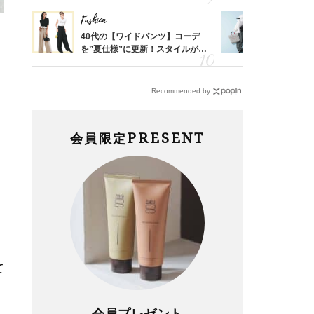
Fashion
Fashion
「53
40代の【ワイドパンツ】コーデ
【ユニクロ
婚のリ
を”夏仕様”に更新！スタイルがキ
動会にちょ
でぶつ
レイ見えする〈コーデ3選〉
温別コーデ」
Recommended by
PRESENT
会員限定
て
会員プレゼント