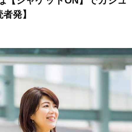
は【ジャケットON】でカジュ
読者発】
Beauty
Lifestyle