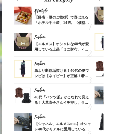
Lifestyle
Fashion
ばれる
【帰省・夏のご挨拶】で喜ばれる
【エルメス
価格
「ホテル手土産」14選。〈価格
用している
？
別〉センスが伝わる逸品は？
ナップ6選
Fashion
Fashion
時間ゼ
【エルメス】オシャレな40代が愛
黒より断然
正解ス
用している上品「ミニ財布」＜ス
ンピは【ネ
ナップ6選＞
しコーデ３
Fashion
Fashion
さんの
黒より断然垢抜ける！40代の夏ワ
40代「パ
金の話
ンピは【ネイビー】が正解！着回
る！大草直
めるん
しコーデ３
可愛い【ト
で学ん
Fashion
Fashion
る【お
40代「パンツ派」がこなれて見え
【シャネル、
買える
る！大草直子さんイチ押し、ラク
レ40代が
れる名
可愛い【トップス】4選
「ミニ財布
Fashion
Fashion
さん
【シャネル、エルメスetc.】オシャ
「それ、ユ
、自然
レ40代がリアルに愛用している
子さんが4