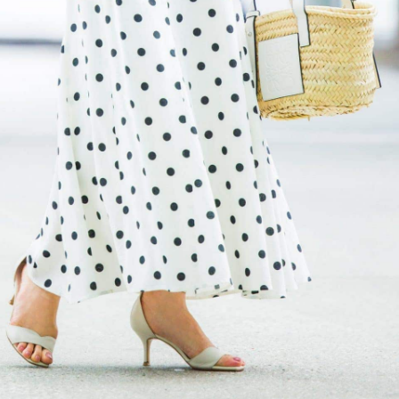
ケア」はこれ一つでOK！
体の美しさ
Beauty
Lifestyle
「夕方から目力が落ちる…」40代
【特別画像集】「亡くなっ
へ！石井美穂さんが推薦【名品ア
憧れの気持ちはますます強
イクリーム】3選
優・大和田美帆さん”母との
出”
Beauty
Lifestyle
石井美穂さんおすすめ！40代の
【梅宮アンナさん】乳がん
「お疲れ顔を救う」美容パック
術を経て「残った方の胸も
は？翌朝の肌に自信がもてる
しまいたい」とすら思う──
声もあることを知ってほし
Beauty
Lifestyle
黄ぐすみをオフ！40代の美白ケ
中山優馬さん、姉と話し合
ア、最適解は【角質洗顔】。石井
めた親孝行「親の年齢も考
美穂さんおすすめ名品
年に1回くらいは何かしなき
て」
Beauty
Lifestyle
40代、顔がオシャレになる「リッ
梅宮アンナさん、再婚から8
プの色」は【モーブ】一択！大野
の心境「お互い20年ぶりの
真理子さんおすすめ名品
活、正直簡単じゃない」
Beauty
Lifestyle
今いちばん垢抜ける「ショートボ
まずはここだけ！「寝室の
ブ」SNAP。人気アラフォー読者達
除」が【総合運】に効く理
がお手本！
〈26年夏の開運アクション