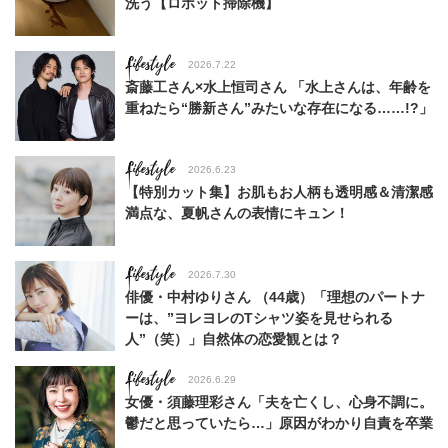
洗う【ロボット掃除機】
Lifestyle
2026.7.22
斎藤工さん×水上恒司さん 「水上さんは、年齢を
重ねたら“勝新さん”みたいな存在になる……!?」
Lifestyle
2026.6.23
【特別カット集】お肌もお人柄も透明感＆清潔感
満点な、夏帆さんの表情にキュン！
Lifestyle
2026.7.30
俳優・中村ゆりさん （44歳）「理想のパートナ
ーは、”ヨレヨレのTシャツ姿を見せられる
人”（笑）」自然体の恋愛観とは？
Lifestyle
2026.6.29
女優・須藤理彩さん「夫を亡くし、心身不調に。
鬱だと思っていたら…」原因がわかり自責を卒業