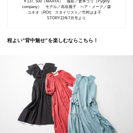
￥137, 500（MAAYA） 撮影／倉本ゴリ（Pygmy
company） モデル／高垣麗子 ヘア・メーク／森
ユキオ（ROI) スタイリスト／竹村はま子
STORY22年7月号より
程よい”背中魅せ”を楽しむならこちら！