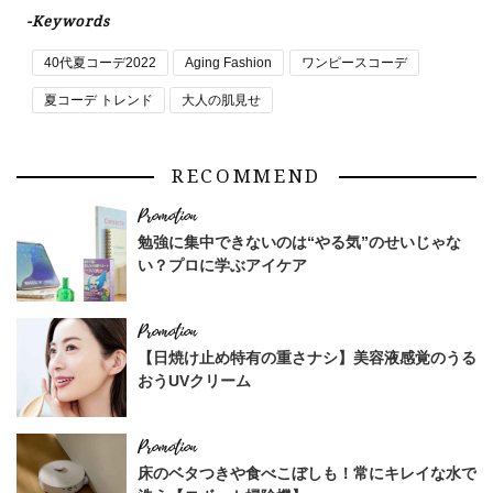
-Keywords
40代夏コーデ2022
Aging Fashion
ワンピースコーデ
夏コーデ トレンド
大人の肌見せ
RECOMMEND
勉強に集中できないのは“やる気”のせいじゃな
い？プロに学ぶアイケア
【日焼け止め特有の重さナシ】美容液感覚のうる
おうUVクリーム
床のベタつきや食べこぼしも！常にキレイな水で