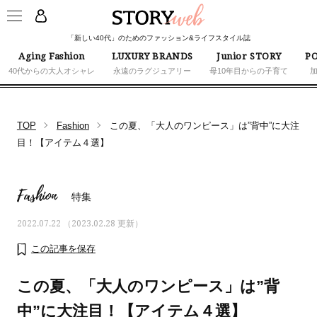
「新しい40代」のためのファッション&ライフスタイル誌
Aging Fashion
LUXURY BRANDS
Junior STORY
PO
40代からの大人オシャレ
永遠のラグジュアリー
母10年目からの子育て
TOP
Fashion
この夏、「大人のワンピース」は”背中”に大注
目！【アイテム４選】
床のベタつきや食べこぼしも！常にキレイな
水で洗う【ロボット掃除機】
Fashion
特集
2022.07.22 （2023.02.28 更新）
この記事を保存
この夏、「大人のワンピース」は”背
中”に大注目！【アイテム４選】