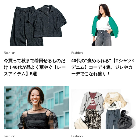
Fashion
2026.7.9
スタイリストが本気で推す！40代がほどよく華
やぐ【甘め黒アイテム】3選
Fashion
Fashion
今買って秋まで着回せるものだ
40代の“褒められる”【Tシャツ×
け！40代が品よく華やぐ【レー
デニム】コーデ４選。ジレやカ
スアイテム】5選
ーデでこなれ盛り！
Fashion
Fashion