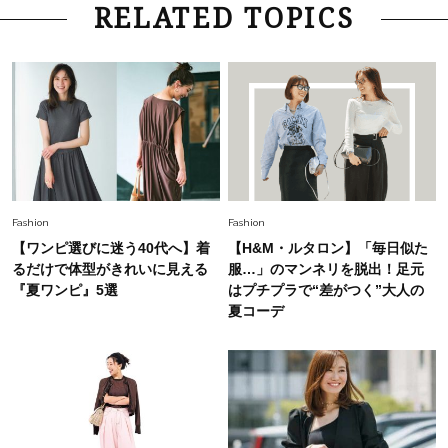
Lifestyle
2026.7.29
RELATED TOPICS
「お若いですね」は褒め言葉？“若い＝美しい”と
錯覚させる社会の危うさ【上野千鶴子のジェンダ
ーレス連載22】
Lifestyle
2026.8.6
26年夏の【開運アクション】は”ひと拭き”習
慣！「金運アップ→トイレ、じゃあ底上げ運
は？」
Lifestyle
2026.5.22
Fashion
Fashion
梅宮アンナさん 電撃婚から1年、家族の価値観
【ワンピ選びに迷う40代へ】着
【H&M・ルタロン】「毎日似た
を育み中「理想の暮らしよりも今の心地よさを選
るだけで体型がきれいに見える
服…」のマンネリを脱出！足元
んだ」
『夏ワンピ』5選
はプチプラで“差がつく”大人の
夏コーデ
Fashion
2026.6.12
中村ゆりさん「40代になり、やっと“仕事以外の
幸福感”に目が向いた」ライフスタイルも、服も
Fashion
2026.7.16