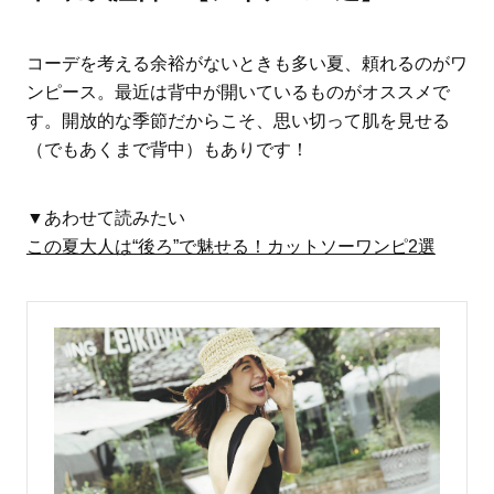
コーデを考える余裕がないときも多い夏、頼れるのがワ
ンピース。最近は背中が開いているものがオススメで
す。開放的な季節だからこそ、思い切って肌を見せる
（でもあくまで背中）もありです！
▼あわせて読みたい
この夏大人は“後ろ”で魅せる！カットソーワンピ2選
ママとパパに贈る「ジェンダーレ
人気の40代髪型・ヘア
ス学」
タログ