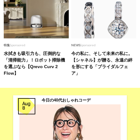
特集
Sponsored
NEWS
Sponsored
水拭きも吸引力も、圧倒的な
今の私に、そして未来の私に。
「清掃能力」！ロボット掃除機
【シャネル】が贈る、永遠の絆
を選ぶなら【Qrevo Curv 2
を形にする「ブライダルフェ
Flow】
ア」
今日の40代おしゃれコーデ
Aug
8