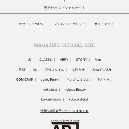
光文社オフィシャルサイト
このサイトについて
プライバシーポリシー
サイトマップ
MAGAZINE OFFICIAL SITE
JJ
CLASSY.
VERY
STORY
Mart
美ST
bis
和食スタイル
女性自身
SmartFLASH
COMIC熱帯
comic Pureri
マンガ コミソル
本がすき。
kokode.jp
kokode Beauty
kokode books
kokode digital
消費税総額表示についてのお知らせ