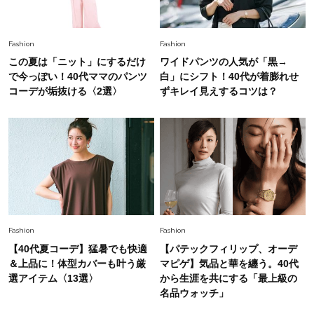
白黒でもこんなに華やぐ！40代、夏の「甘めト
ップス×パンツ」コーデ〈3選〉
Fashion
Fashion
Fashion
この夏は「ニット」にするだけ
ワイドパンツの人気が「黒→
2026.5.29
40代の夏通勤はこれ１着！「きちんと感」も
で今っぽい！40代ママのパンツ
白」にシフト！40代が着膨れせ
「オシャレ」も整うトレンドトップス〈4選〉
コーデが垢抜ける〈2選〉
ずキレイ見えするコツは？
Fashion
2026.5.29
今、40代の「メガネ＆サングラス」のトレンド
に更新あり！“黒ぶち以外”が新定番に
Fashion
2026.8.5
オシャレ40代の【ワンピ＆オールインワン】最
Fashion
Fashion
旬着こなし3選。地味見え回避のコツは「バッグ
【40代夏コーデ】猛暑でも快適
【パテックフィリップ、オーデ
選び」！
＆上品に！体型カバーも叶う厳
マピゲ】気品と華を纏う。40代
Fashion
選アイテム〈13選〉
から生涯を共にする「最上級の
2026.7.31
名品ウォッチ」
【40代のTシャツコーデ】超ビッグサイズ×きれ
いめハーフパンツでモードに昇華