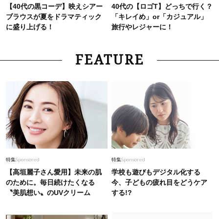
【40代の黒コーデ】映えシアー
40代の【ロゴT】どっちで行く？
ブラウスが夏をドラマティック
「キレイめ」or「カジュアル」
に盛り上げる！
旅行やレジャーに！
FEATURE
特集
Sponsored
特集
Sponsored
【高垣麗子さん愛用】未来の肌
学校も遊びもデジタル化する
のために。毎日続けたくなる
今、子どもの疲れ目をどうケア
〝美肌想い〟のUVクリーム
する!?