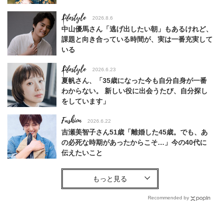
Lifestyle
2026.8.6
中山優馬さん「逃げ出したい朝」もあるけれど、
課題と向き合っている時間が、実は一番充実して
いる
Lifestyle
2026.6.23
夏帆さん、「35歳になった今も自分自身が一番
わからない。 新しい役に出会うたび、自分探し
をしています」
Fashion
2026.6.22
吉瀬美智子さん51歳「離婚した45歳。でも、あ
の必死な時期があったからこそ…」今の40代に
伝えたいこと
Fashion
2026.8.6
【40代コンサバ派】白Tシャツは「パール×ゴー
ルドアクセ」を合わせるのが正解！〈大野真理子
Recommended by
さん×佐藤佳菜子さん〉