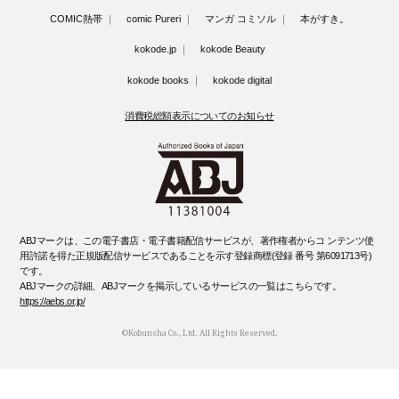
COMIC熱帯
comic Pureri
マンガ コミソル
本がすき。
kokode.jp
kokode Beauty
kokode books
kokode digital
消費税総額表示についてのお知らせ
ABJマークは、この電子書店・電子書籍配信サービスが、著作権者からコ ンテンツ使
用許諾を得た正規版配信サービスであることを示す登録商標(登録 番号 第6091713号)
です。
ABJマークの詳細、ABJマークを掲示しているサービスの一覧はこちらです。
https://aebs.or.jp/
©Kobunsha Co., Ltd. All Rights Reserved.