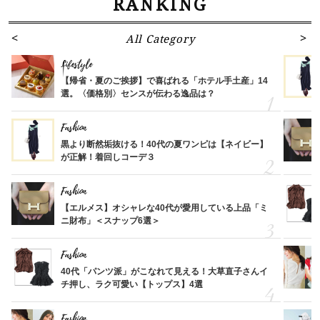
RANKING
All Category
Lifestyle
【帰省・夏のご挨拶】で喜ばれる「ホテル手土産」14
選。〈価格別〉センスが伝わる逸品は？
Fashion
黒より断然垢抜ける！40代の夏ワンピは【ネイビー】
が正解！着回しコーデ３
Fashion
【エルメス】オシャレな40代が愛用している上品「ミ
ニ財布」＜スナップ6選＞
Fashion
40代「パンツ派」がこなれて見える！大草直子さんイ
チ押し、ラク可愛い【トップス】4選
Fashion