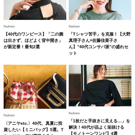
スタイリストが本気で推す！40代がほどよく華
やぐ【甘め黒アイテム】3選
Fashion
Fashion
【40代のワンピース】「二の腕
「Tシャツ苦手」を克服！【大野
は出さず、ほどよく背中開き」
真理子さん×佐藤佳菜子さ
が新定番！最旬2選
ん】”40代コンサバ派”の盛れセ
ット
Fashion
Fashion
「1枚だと手抜きに見える…」を
〈アニヤetc.〉40代、真夏に投
解決！40代が品よく垢抜ける
資したい【ミニバッグ】5選。T
【モノトーンワンピ】4選