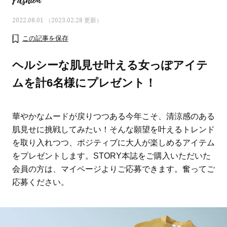
Fashion
2022.08.01 （2023.02.28 更新）
この記事を保存
ヘルシーな肌見せ叶える女っぽアイテ
ムを計6名様にプレゼント！
華やかなムードが戻りつつある今年こそ、清涼感のある
肌見せに挑戦してみたい！そんな願望を叶えるトレンド
を取り入れつつ、ポジティブに大人が楽しめるアイテム
をプレゼントします。STORY本誌をご購入いただいた
会員の方は、マイページよりご応募できます。奮ってご
ママとパパに贈る「ジェンダーレ
人気の40代髪型・ヘア
ス学」
タログ
応募ください。