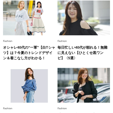
ーレス連載22】
Lifestyle
2026.8.6
26年夏の【開運アクション】は”ひと拭き”習
慣！「金運アップ→トイレ、じゃあ底上げ運
は？」
Lifestyle
2026.5.22
Fashion
Fashion
梅宮アンナさん 電撃婚から1年、家族の価値観
オシャレ40代の“一軍”【白Tシャ
毎日忙しい40代が頼れる！無難
を育み中「理想の暮らしよりも今の心地よさを選
ツ】は？今夏のトレンドデザイ
に見えない【ひとくせ黒ワン
んだ」
ン＆着こなし方がわかる！
ピ】〈5選〉
Fashion
2026.6.12
中村ゆりさん「40代になり、やっと“仕事以外の
幸福感”に目が向いた」ライフスタイルも、服も
Fashion
2026.7.16
白黒でもこんなに華やぐ！40代、夏の「甘めト
ップス×パンツ」コーデ〈3選〉
Fashion
Fashion