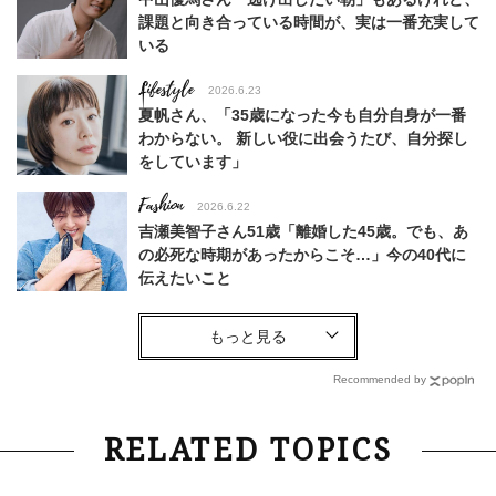
課題と向き合っている時間が、実は一番充実して
いる
Lifestyle
2026.6.23
夏帆さん、「35歳になった今も自分自身が一番
わからない。 新しい役に出会うたび、自分探し
をしています」
Fashion
2026.6.22
吉瀬美智子さん51歳「離婚した45歳。でも、あ
の必死な時期があったからこそ…」今の40代に
伝えたいこと
Fashion
2026.8.6
【40代コンサバ派】白Tシャツは「パール×ゴー
ルドアクセ」を合わせるのが正解！〈大野真理子
Recommended by
さん×佐藤佳菜子さん〉
Lifestyle
2026.7.29
RELATED TOPICS
「お若いですね」は褒め言葉？“若い＝美しい”と
錯覚させる社会の危うさ【上野千鶴子のジェンダ