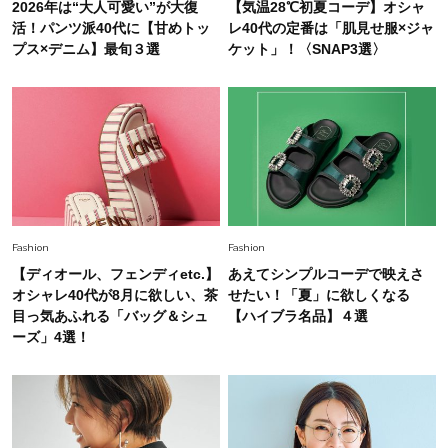
2026年は“大人可愛い”が大復
【気温28℃初夏コーデ】オシャ
Fashion
活！パンツ派40代に【甘めトッ
レ40代の定番は「肌見せ服×ジャ
2026.5.29
40代の夏通勤はこれ１着！「きちんと感」も
プス×デニム】最旬３選
ケット」！〈SNAP3選〉
「オシャレ」も整うトレンドトップス〈4選〉
Fashion
2026.5.29
今、40代の「メガネ＆サングラス」のトレンド
に更新あり！“黒ぶち以外”が新定番に
Fashion
2026.8.5
Fashion
Fashion
オシャレ40代の【ワンピ＆オールインワン】最
【ディオール、フェンディetc.】
あえてシンプルコーデで映えさ
旬着こなし3選。地味見え回避のコツは「バッグ
オシャレ40代が8月に欲しい、茶
せたい！「夏」に欲しくなる
選び」！
目っ気あふれる「バッグ＆シュ
【ハイブラ名品】４選
Fashion
ーズ」4選！
2026.7.31
【40代のTシャツコーデ】超ビッグサイズ×きれ
いめハーフパンツでモードに昇華
Fashion
2026.7.9