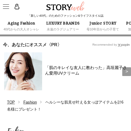
「新しい40代」のためのファッション&ライフスタイル誌
Aging Fashion
LUXURY BRANDS
Junior STORY
PO
40代からの大人オシャレ
永遠のラグジュアリー
母10年目からの子育て
今、あなたにオススメ〈PR〉
Recommended by
「肌のキレイな友人に教わった」高垣麗子さ
ん愛用UVクリーム
TOP
Fashion
ヘルシーな肌見せ叶える女っぽアイテムを計6
名様にプレゼント！