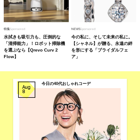
特集
Sponsored
NEWS
Sponsored
水拭きも吸引力も、圧倒的な
今の私に、そして未来の私に。
「清掃能力」！ロボット掃除機
【シャネル】が贈る、永遠の絆
を選ぶなら【Qrevo Curv 2
を形にする「ブライダルフェ
Flow】
ア」
今日の40代おしゃれコーデ
Aug
8