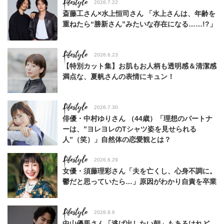
Lifestyle
2026.7.22
斎藤工さん×水上恒司さん 「水上さんは、年齢を
重ねたら“勝新さん”みたいな存在になる……!?」
Lifestyle
2026.6.23
【特別カット集】お肌もお人柄も透明感＆清潔感
満点な、夏帆さんの表情にキュン！
Lifestyle
2026.7.30
俳優・中村ゆりさん （44歳）「理想のパートナ
ーは、”ヨレヨレのTシャツ姿を見せられる
人”（笑）」自然体の恋愛観とは？
Lifestyle
2026.6.29
女優・須藤理彩さん「夫を亡くし、心身不調に。
鬱だと思っていたら…」原因がわかり自責を卒業
Lifestyle
2026.8.6
中山優馬さん「逃げ出したい朝」もあるけれど、