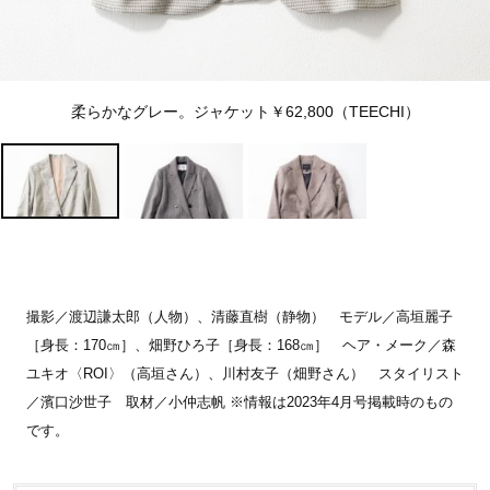
柔らかなグレー。ジャケット￥62,800（TEECHI）
撮影／渡辺謙太郎（人物）、清藤直樹（静物） モデル／高垣麗子
［身長：170㎝］、畑野ひろ子［身長：168㎝］ ヘア・メーク／森
ユキオ〈ROI〉（高垣さん）、川村友子（畑野さん） スタイリスト
／濱口沙世子 取材／小仲志帆 ※情報は2023年4月号掲載時のもの
です。