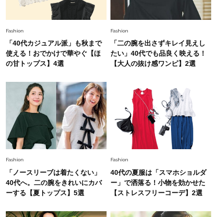
Fashion
2026.7.16
Fashion
Fashion
白黒でもこんなに華やぐ！40代、夏の「甘めト
「40代カジュアル派」も秋まで
「二の腕を出さずキレイ見えし
ップス×パンツ」コーデ〈3選〉
使える！おでかけで華やぐ【ほ
たい」40代でも品良く映える！
の甘トップス】4選
【大人の抜け感ワンピ】2選
Fashion
2026.5.29
40代の夏通勤はこれ１着！「きちんと感」も
「オシャレ」も整うトレンドトップス〈4選〉
Fashion
2026.5.29
今、40代の「メガネ＆サングラス」のトレンド
に更新あり！“黒ぶち以外”が新定番に
Fashion
Fashion
「ノースリーブは着たくない」
40代の夏服は「スマホショルダ
Fashion
40代へ。二の腕をきれいにカバ
ー」で洒落る！小物を効かせた
2026.8.5
オシャレ40代の【ワンピ＆オールインワン】最
ーする【夏トップス】5選
【ストレスフリーコーデ】2選
旬着こなし3選。地味見え回避のコツは「バッグ
選び」！