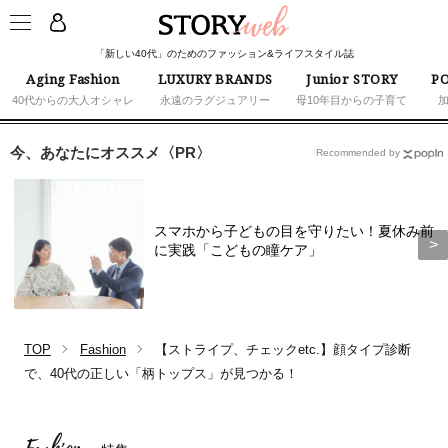
「新しい40代」のためのファッション&ライフスタイル誌
Aging Fashion
LUXURY BRANDS
Junior STORY
PO
40代からの大人オシャレ
永遠のラグジュアリー
母10年目からの子育て
今、あなたにオススメ〈PR〉
Recommended by
スマホから子どもの目を守りたい！夏休み前
に実践「こどもの瞳ケア」
TOP
Fashion
【ストライプ、チェックetc.】顔タイプ診断
で、40代の正しい「柄トップス」が見つかる！