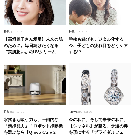
特集
Sponsored
特集
Sponsored
【高垣麗子さん愛用】未来の肌
学校も遊びもデジタル化する
のために。毎日続けたくなる
今、子どもの疲れ目をどうケア
〝美肌想い〟のUVクリーム
する!?
特集
Sponsored
NEWS
Sponsored
水拭きも吸引力も、圧倒的な
今の私に、そして未来の私に。
「清掃能力」！ロボット掃除機
【シャネル】が贈る、永遠の絆
を選ぶなら【Qrevo Curv 2
を形にする「ブライダルフェ