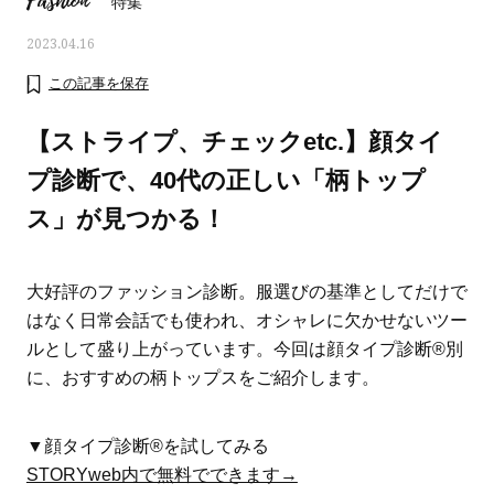
Fashion
特集
2023.04.16
この記事を保存
【ストライプ、チェックetc.】顔タイ
プ診断で、40代の正しい「柄トップ
ス」が見つかる！
大好評のファッション診断。服選びの基準としてだけで
はなく日常会話でも使われ、オシャレに欠かせないツー
ルとして盛り上がっています。今回は顔タイプ診断®別
ママとパパに贈る「ジェンダーレ
人気の40代髪型・ヘア
に、おすすめの柄トップスをご紹介します。
ス学」
タログ
▼顔タイプ診断®を試してみる
STORYweb内で無料でできます→