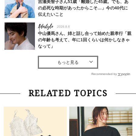
吉瀬美智子さん51歳「離婚した45歳。でも、あ
の必死な時期があったからこそ…」今の40代に
伝えたいこと
Lifestyle
2026.8.6
中山優馬さん、姉と話し合って始めた親孝行「親
の年齢も考えて、年に1回くらいは何かしなきゃ
なって」
Lifestyle
2026.7.29
「お若いですね」は褒め言葉？“若い＝美しい”と
錯覚させる社会の危うさ【上野千鶴子のジェンダ
Recommended by
ーレス連載22】
Lifestyle
2026.8.6
RELATED TOPICS
26年夏の【開運アクション】は”ひと拭き”習
慣！「金運アップ→トイレ、じゃあ底上げ運
は？」
Fashion
2026.6.12
中村ゆりさん「40代になり、やっと“仕事以外の
幸福感”に目が向いた」ライフスタイルも、服も