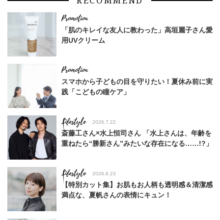
RECOMMEND
「肌のキレイな友人に教わった」高垣麗子さん愛
用UVクリーム
スマホから子どもの目を守りたい！夏休み前に実
践「こどもの瞳ケア」
Lifestyle
2026.7.22
斎藤工さん×水上恒司さん 「水上さんは、年齢を
重ねたら“勝新さん”みたいな存在になる……!?」
Lifestyle
2026.6.23
【特別カット集】お肌もお人柄も透明感＆清潔感
満点な、夏帆さんの表情にキュン！