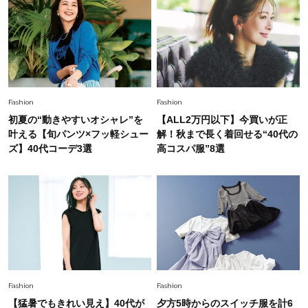
Fashion
2026.7.31
【40代のTシャツコーデ】超ビッグサイズ×きれ
いめハーフパンツでモードに昇華
Fashion
2026.7.9
Fashion
Fashion
スタイリストが本気で推す！40代がほどよく華
初夏の“動きやすいオシャレ”を
【ALL2万円以下】今買いが正
やぐ【甘め黒アイテム】3選
叶える【旬パンツ×フッ軽シュー
解！秋まで長く着回せる“40代の
ズ】40代コーデ3選
高コスパ服”8選
Fashion
2026.7.25
26年夏は「小ぶり」が大流行中！人と被らない
【最旬かごバッグ】6選
Fashion
2026.7.2
【40代夏コーデ】猛暑でも快適＆上品に！体型
カバーも叶う厳選アイテム〈13選〉
Fashion
Fashion
【猛暑でもきれい見え】40代が
夕方5時からのスイッチ服を計6