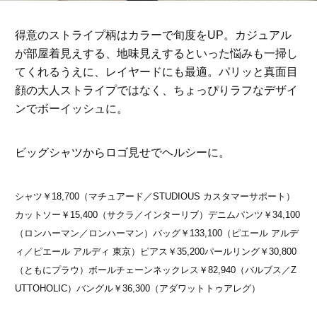
得意のストライプ柄はカラーで旬度をUP。カジュアル
が部屋着見えする、地味見えするといった悩みも一掃し
てくれるうえに、レイヤードにも最適。パリッと真面目
顔の大人ストライプではなく、ちょっぴりラフなデザイ
ンでボーイッシュに。
ビッグシャツからロゴ見せでヘルシーに。
シャツ￥18,700（マチュアード／STUDIOUS カスタマーサポート）
カットソー￥15,400（サクラ／インターリブ）デニムパンツ￥34,100
（ロンハーマン／ロンハーマン）バッグ￥133,100（ピエール アルデ
ィ／ピエール アルディ 東京）ピアス￥35,200パールリング￥30,800
（ともにプラウ）ボールチェーンネックレス￥82,940（バルブス／Z
UTTOHOLIC）バングル￥36,300（アダワットトゥアレグ）