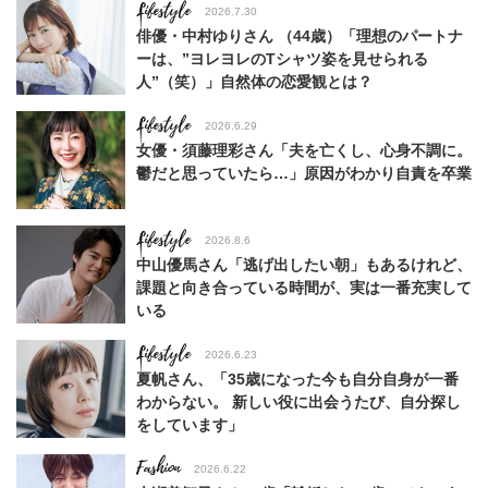
Lifestyle
2026.7.30
俳優・中村ゆりさん （44歳）「理想のパートナ
ーは、”ヨレヨレのTシャツ姿を見せられる
人”（笑）」自然体の恋愛観とは？
Lifestyle
2026.6.29
女優・須藤理彩さん「夫を亡くし、心身不調に。
鬱だと思っていたら…」原因がわかり自責を卒業
Lifestyle
2026.8.6
中山優馬さん「逃げ出したい朝」もあるけれど、
課題と向き合っている時間が、実は一番充実して
いる
Lifestyle
2026.6.23
夏帆さん、「35歳になった今も自分自身が一番
わからない。 新しい役に出会うたび、自分探し
をしています」
Fashion
2026.6.22