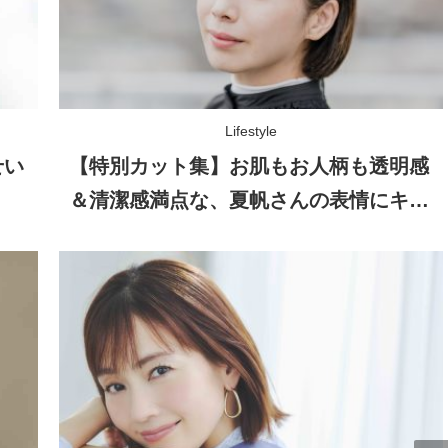
Lifestyle
せい
【特別カット集】お肌もお人柄も透明感
＆清潔感満点な、夏帆さんの表情にキュ
ン！