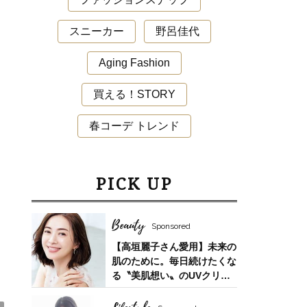
スニーカー
野呂佳代
Aging Fashion
Lifestyle
買える！STORY
中山優馬さん「逃げ出したい朝」もある
春コーデ トレンド
けれど、課題と向き合っている時間が、
実は一番充実している
PICK UP
Beauty
Sponsored
【高垣麗子さん愛用】未来の
肌のために。毎日続けたくな
る〝美肌想い〟のUVクリー
ム