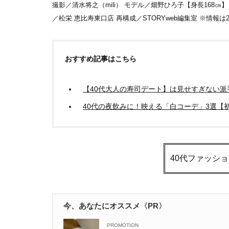
撮影／清水将之（mili） モデル／畑野ひろ子【身長168㎝
／松栄 恵比寿東口店 再構成／STORYweb編集室 ※情報は
おすすめ記事はこちら
【40代大人の寿司デート】は見せすぎない
40代の夜飲みに！映える「白コーデ」3選【
40代ファッシ
今、あなたにオススメ〈PR〉