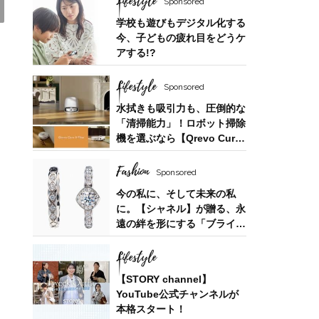
Lifestyle
Sponsored
学校も遊びもデジタル化する
今、子どもの疲れ目をどうケ
アする!?
Lifestyle
Lifestyle
夏帆さん、「35歳になった今も自分自身
Sponsored
が一番わからない。 新しい役に出会う
水拭きも吸引力も、圧倒的な
「清掃能力」！ロボット掃除
たび、自分探しをしています」
機を選ぶなら【Qrevo Curv
2 Flow】
Fashion
Sponsored
今の私に、そして未来の私
に。【シャネル】が贈る、永
遠の絆を形にする「ブライダ
ルフェア」
Lifestyle
【STORY channel】
YouTube公式チャンネルが
本格スタート！