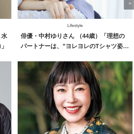
Lifestyle
！水
俳優・中村ゆりさん （44歳）「理想の
力」
パートナーは、”ヨレヨレのTシャツ姿を
見せられる人”（笑）」自然体の恋愛観
とは？