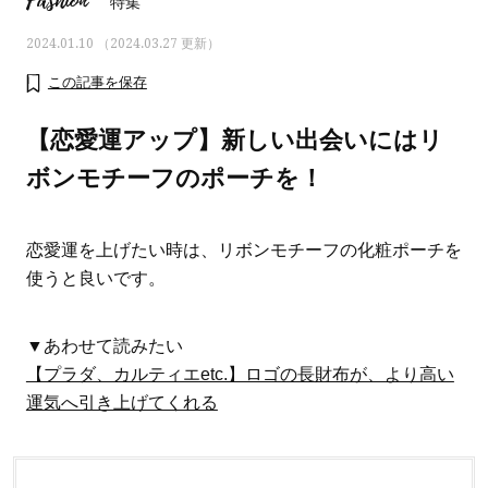
Fashion
特集
2024.01.10 （2024.03.27 更新）
この記事を保存
【恋愛運アップ】新しい出会いにはリ
ボンモチーフのポーチを！
恋愛運を上げたい時は、リボンモチーフの化粧ポーチを
使うと良いです。
▼あわせて読みたい
ママとパパに贈る「ジェンダーレ
人気の40代髪型・ヘア
【プラダ、カルティエetc.】ロゴの長財布が、より高い
ス学」
タログ
運気へ引き上げてくれる