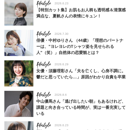
Lifestyle
2026.6.23
【特別カット集】お肌もお人柄も透明感＆清潔感
満点な、夏帆さんの表情にキュン！
Lifestyle
2026.7.30
俳優・中村ゆりさん （44歳）「理想のパートナ
ーは、”ヨレヨレのTシャツ姿を見せられる
人”（笑）」自然体の恋愛観とは？
Lifestyle
2026.6.29
女優・須藤理彩さん「夫を亡くし、心身不調に。
鬱だと思っていたら…」原因がわかり自責を卒業
Lifestyle
2026.8.6
中山優馬さん「逃げ出したい朝」もあるけれど、
課題と向き合っている時間が、実は一番充実して
いる
Lifestyle
2026.6.23