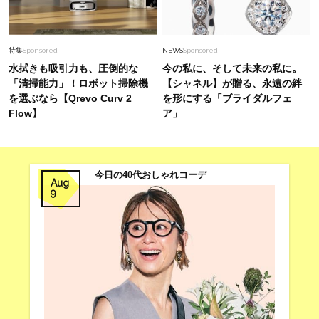
特集
Sponsored
NEWS
Sponsored
水拭きも吸引力も、圧倒的な
今の私に、そして未来の私に。
「清掃能力」！ロボット掃除機
【シャネル】が贈る、永遠の絆
を選ぶなら【Qrevo Curv 2
を形にする「ブライダルフェ
Flow】
ア」
今日の40代おしゃれコーデ
Aug
9