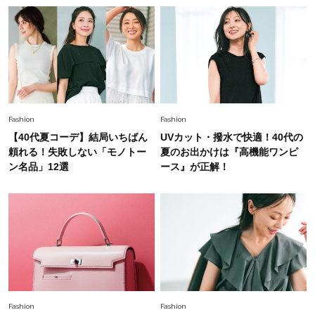
は？」
Fashion
2026.6.12
中村ゆりさん「40代になり、やっと“仕事以外の
幸福感”に目が向いた」ライフスタイルも、服も
Fashion
2026.5.29
Fashion
Fashion
40代の夏通勤はこれ１着！「きちんと感」も
【40代夏コーデ】結局いちばん
UVカット・撥水で快適！40代の
「オシャレ」も整うトレンドトップス〈4選〉
頼れる！失敗しない「モノトー
夏のお出かけは『高機能ワンピ
ン名品」12選
ース』が正解！
Fashion
2026.7.16
白黒でもこんなに華やぐ！40代、夏の「甘めト
ップス×パンツ」コーデ〈3選〉
Fashion
2026.6.26
初夏はこれさえあれば！40代は【淡色ワンピ】
で即涼しげ＆上品見え〈3選〉
Fashion
Fashion