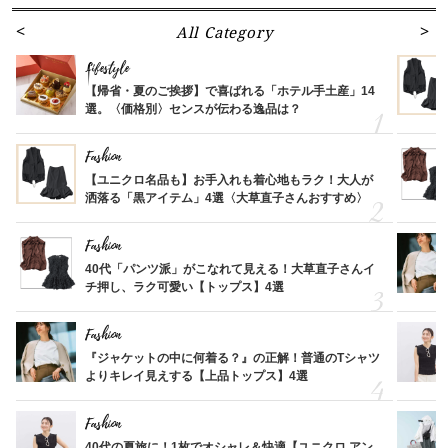
All Category
Lifestyle
【帰省・夏のご挨拶】で喜ばれる「ホテル手土産」14
選。〈価格別〉センスが伝わる逸品は？
Fashion
【ユニクロ名品も】お手入れも着心地もラク！大人が
洒落る「黒アイテム」4選〈大草直子さんおすすめ〉
Fashion
40代「パンツ派」がこなれて見える！大草直子さんイ
チ押し、ラク可愛い【トップス】4選
Fashion
『ジャケットの中に何着る？』の正解！普通のTシャツ
よりキレイ見えする【上品トップス】4選
Fashion
40代の夏旅に！1枚でオシャレ＆快適【ユニクロ アン