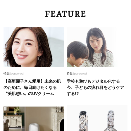
FEATURE
特集
Sponsored
特集
Sponsored
【高垣麗子さん愛用】未来の肌
学校も遊びもデジタル化する
のために。毎日続けたくなる
今、子どもの疲れ目をどうケア
〝美肌想い〟のUVクリーム
する!?