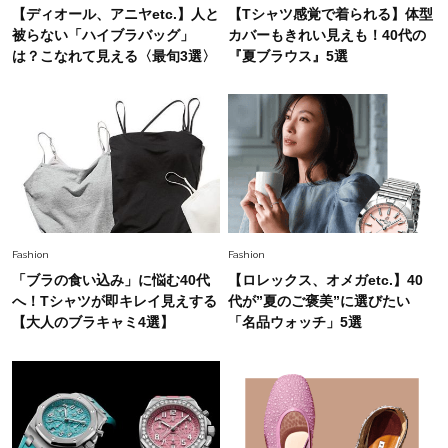
【ディオール、アニヤetc.】人と
【Tシャツ感覚で着られる】体型
Fashion
被らない「ハイブラバッグ」
カバーもきれい見えも！40代の
2026.5.29
今、40代の「メガネ＆サングラス」のトレンド
は？こなれて見える〈最旬3選〉
『夏ブラウス』5選
に更新あり！“黒ぶち以外”が新定番に
Fashion
2026.8.5
オシャレ40代の【ワンピ＆オールインワン】最
旬着こなし3選。地味見え回避のコツは「バッグ
選び」！
Fashion
2026.7.9
Fashion
Fashion
スタイリストが本気で推す！40代がほどよく華
「ブラの食い込み」に悩む40代
【ロレックス、オメガetc.】40
やぐ【甘め黒アイテム】3選
へ！Tシャツが即キレイ見えする
代が”夏のご褒美”に選びたい
【大人のブラキャミ4選】
「名品ウォッチ」5選
Fashion
2026.7.25
26年夏は「小ぶり」が大流行中！人と被らない
【最旬かごバッグ】6選