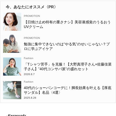
今、あなたにオススメ〈PR〉
【日焼け止め特有の重さナシ】美容液感覚のうるおう
UVクリーム
勉強に集中できないのは“やる気”のせいじゃない？プ
ロに学ぶアイケア
Fashion
「Tシャツ苦手」を克服！【大野真理子さん×佐藤佳菜
子さん】”40代コンサバ派”の盛れセット
2026.8.7
Fashion
40代のショーパンコーデに！脚長効果を叶える【厚底
サンダル】名品〈4選〉
2025.8.26
-Keywords