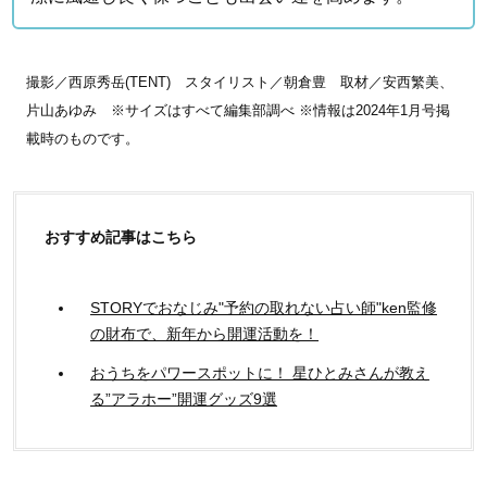
撮影／西原秀岳(TENT) スタイリスト／朝倉豊 取材／安西繁美、
片山あゆみ ※サイズはすべて編集部調べ ※情報は2024年1月号掲
載時のものです。
おすすめ記事はこちら
STORYでおなじみ"予約の取れない占い師"ken監修
の財布で、新年から開運活動を！
おうちをパワースポットに！ 星ひとみさんが教え
る”アラホー”開運グッズ9選