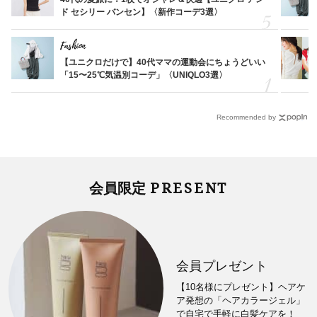
ド セシリー バンセン】〈新作コーデ3選〉
Fashion
【ユニクロだけで】40代ママの運動会にちょうどいい
「15〜25℃気温別コーデ」〈UNIQLO3選〉
Recommended by
PRESENT
会員限定
会員プレゼント
【10名様にプレゼント】ヘアケ
ア発想の「ヘアカラージェル」
で自宅で手軽に白髪ケアを！