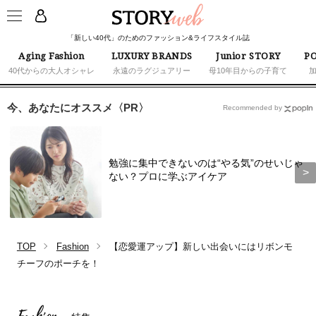
「新しい40代」のためのファッション&ライフスタイル誌
Aging Fashion
LUXURY BRANDS
Junior STORY
PO
40代からの大人オシャレ
永遠のラグジュアリー
母10年目からの子育て
今、あなたにオススメ〈PR〉
Recommended by
勉強に集中できないのは“やる気”のせいじゃ
ない？プロに学ぶアイケア
TOP
Fashion
【恋愛運アップ】新しい出会いにはリボンモ
チーフのポーチを！