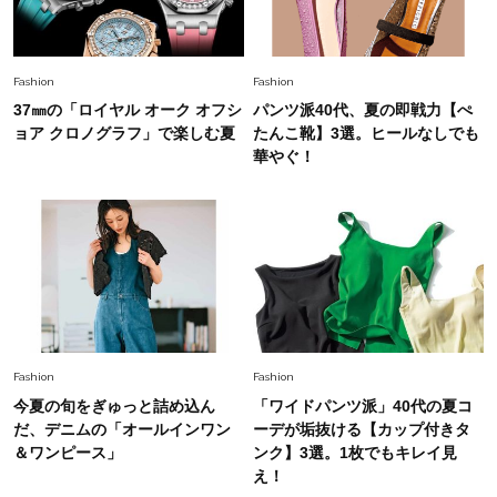
Fashion
2026.7.2
【40代夏コーデ】猛暑でも快適＆上品に！体型
カバーも叶う厳選アイテム〈13選〉
Fashion
Fashion
37㎜の「ロイヤル オーク オフシ
パンツ派40代、夏の即戦力【ぺ
ョア クロノグラフ」で楽しむ夏
たんこ靴】3選。ヒールなしでも
華やぐ！
Fashion
Fashion
今夏の旬をぎゅっと詰め込ん
「ワイドパンツ派」40代の夏コ
だ、デニムの「オールインワン
ーデが垢抜ける【カップ付きタ
＆ワンピース」
ンク】3選。1枚でもキレイ見
え！