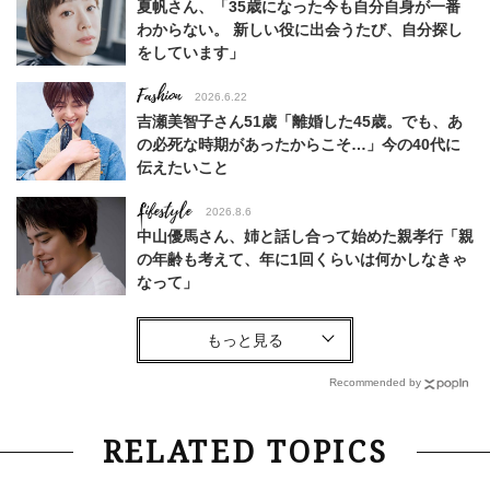
夏帆さん、「35歳になった今も自分自身が一番
わからない。 新しい役に出会うたび、自分探し
をしています」
Fashion
2026.6.22
吉瀬美智子さん51歳「離婚した45歳。でも、あ
の必死な時期があったからこそ…」今の40代に
伝えたいこと
Lifestyle
2026.8.6
中山優馬さん、姉と話し合って始めた親孝行「親
の年齢も考えて、年に1回くらいは何かしなきゃ
なって」
Lifestyle
2026.7.29
「お若いですね」は褒め言葉？“若い＝美しい”と
錯覚させる社会の危うさ【上野千鶴子のジェンダ
Recommended by
ーレス連載22】
Lifestyle
2026.8.6
RELATED TOPICS
26年夏の【開運アクション】は”ひと拭き”習
慣！「金運アップ→トイレ、じゃあ底上げ運