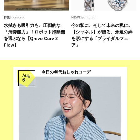
特集
Sponsored
NEWS
Sponsored
水拭きも吸引力も、圧倒的な
今の私に、そして未来の私に。
「清掃能力」！ロボット掃除機
【シャネル】が贈る、永遠の絆
を選ぶなら【Qrevo Curv 2
を形にする「ブライダルフェ
Flow】
ア」
今日の40代おしゃれコーデ
Aug
6