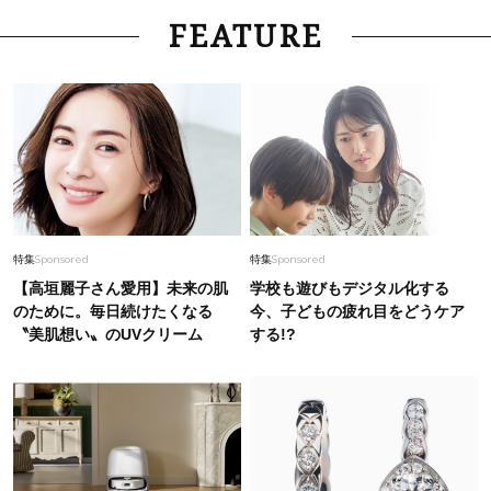
FEATURE
特集
Sponsored
特集
Sponsored
【高垣麗子さん愛用】未来の肌
学校も遊びもデジタル化する
のために。毎日続けたくなる
今、子どもの疲れ目をどうケア
〝美肌想い〟のUVクリーム
する!?