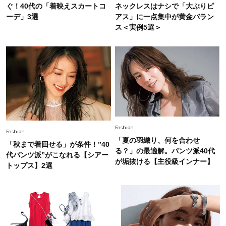
Fashion
ぐ！40代の「着映えスカートコ
ネックレスはナシで「大ぶりピ
2026.5.29
40代の夏通勤はこれ１着！「きちんと感」も
ーデ」3選
アス」に一点集中が黄金バラン
「オシャレ」も整うトレンドトップス〈4選〉
ス＜実例5選＞
Fashion
2026.6.26
初夏はこれさえあれば！40代は【淡色ワンピ】
で即涼しげ＆上品見え〈3選〉
Fashion
2026.8.5
オシャレ40代の【ワンピ＆オールインワン】最
Fashion
Fashion
旬着こなし3選。地味見え回避のコツは「バッグ
「夏の羽織り、何を合わせ
選び」！
「秋まで着回せる」が条件！”40
る？」の最適解。パンツ派40代
代パンツ派”がこなれる【シアー
Fashion
が垢抜ける【主役級インナー】
2026.7.31
トップス】2選
【40代のTシャツコーデ】超ビッグサイズ×きれ
いめハーフパンツでモードに昇華
Fashion
2026.6.25