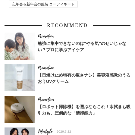
忘年会＆新年会の服装 コーディネート
RECOMMEND
勉強に集中できないのは“やる気”のせいじゃな
い？プロに学ぶアイケア
【日焼け止め特有の重さナシ】美容液感覚のうる
おうUVクリーム
【ロボット掃除機】を選ぶならこれ！水拭きも吸
引力も、圧倒的な「清掃能力」
Lifestyle
2026.7.22