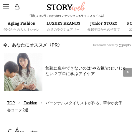
「新しい40代」のためのファッション&ライフスタイル誌
Aging Fashion
LUXURY BRANDS
Junior STORY
PO
40代からの大人オシャレ
永遠のラグジュアリー
母10年目からの子育て
今、あなたにオススメ〈PR〉
Recommended by
勉強に集中できないのは“やる気”のせいじゃ
ない？プロに学ぶアイケア
TOP
Fashion
パーソナルスタイリストが作る、華やか女子
会コーデ2選