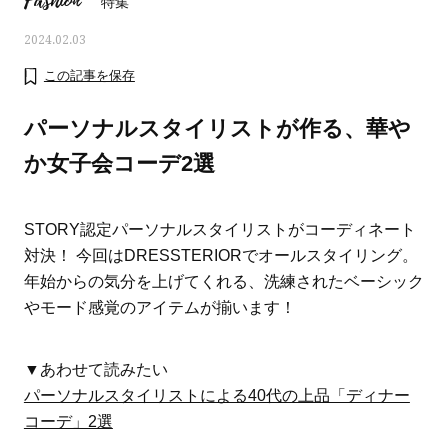
Fashion
特集
2024.02.03
この記事を保存
パーソナルスタイリストが作る、華や
か女子会コーデ2選
STORY認定パーソナルスタイリストがコーディネート
対決！ 今回はDRESSTERIORでオールスタイリング。
年始からの気分を上げてくれる、洗練されたベーシック
やモード感覚のアイテムが揃います！
ママとパパに贈る「ジェンダーレ
人気の40代髪型・ヘア
ス学」
タログ
▼あわせて読みたい
パーソナルスタイリストによる40代の上品「ディナー
コーデ」2選