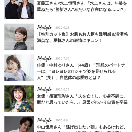
斎藤工さん×水上恒司さん 「水上さんは、年齢を
重ねたら“勝新さん”みたいな存在になる……!?」
Lifestyle
2026.6.23
【特別カット集】お肌もお人柄も透明感＆清潔感
満点な、夏帆さんの表情にキュン！
Lifestyle
2026.7.30
俳優・中村ゆりさん （44歳）「理想のパートナ
ーは、”ヨレヨレのTシャツ姿を見せられる
人”（笑）」自然体の恋愛観とは？
Lifestyle
2026.6.29
女優・須藤理彩さん「夫を亡くし、心身不調に。
鬱だと思っていたら…」原因がわかり自責を卒業
Lifestyle
2026.8.6
中山優馬さん「逃げ出したい朝」もあるけれど、