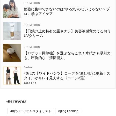
勉強に集中できないのは“やる気”のせいじゃない？プ
ロに学ぶアイケア
【日焼け止め特有の重さナシ】美容液感覚のうるおう
UVクリーム
【ロボット掃除機】を選ぶならこれ！水拭きも吸引力
も、圧倒的な「清掃能力」
Fashion
40代の【ワイドパンツ】コーデを”夏仕様”に更新！ス
タイルがキレイ見えする〈コーデ3選〉
2026.7.17
-Keywords
40代パーソナルスタイリスト
Aging Fashion