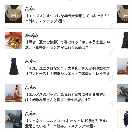
Fashion
【エルメス】オシャレな40代が愛用している上品「ミ
ニ財布」＜スナップ6選＞
Lifestyle
【帰省・夏のご挨拶】で喜ばれる「ホテル手土産」14
選。〈価格別〉センスが伝わる逸品は？
Fashion
「それ、ユニクロなの？」大草直子さんが40代に推す
【ワンピース】！秀逸シルエットで体型がキレイ見え
Fashion
【エルメスのバッグ】気負わず日常に使えるモデル
は？蛯原友里さんと探す「最旬名品」4選
Fashion
【シャネル、エルメスetc.】オシャレ40代がリアルに
愛用している「ミニ財布」＜スナップ18選＞