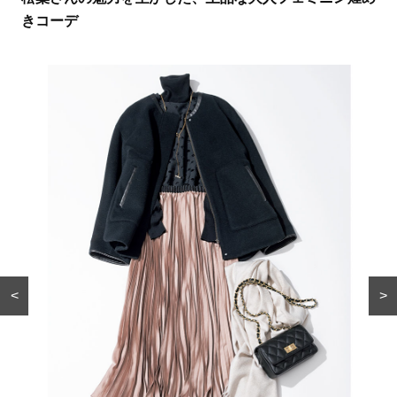
きコーデ
<
>