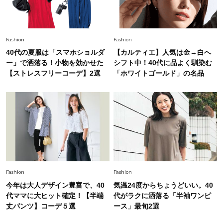
毎日忙しい40代が頼れる！無難に見えない【ひ
とくせ黒ワンピ】〈5選〉
Fashion
Fashion
40代の夏服は「スマホショルダ
【カルティエ】人気は金→白へ
ー」で洒落る！小物を効かせた
シフト中！40代に品よく馴染む
【ストレスフリーコーデ】2選
「ホワイトゴールド」の名品
Fashion
Fashion
今年は大人デザイン豊富で、40
気温24度からちょうどいい。40
代ママに大ヒット確定！【半端
代がラクに洒落る「半袖ワンピ
丈パンツ】コーデ５選
ース」最旬2選