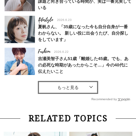
課題と向き合っている時間が、実は一番充実して
いる
Lifestyle
2026.6.23
夏帆さん、「35歳になった今も自分自身が一番
わからない。 新しい役に出会うたび、自分探し
をしています」
Fashion
2026.6.22
吉瀬美智子さん51歳「離婚した45歳。でも、あ
の必死な時期があったからこそ…」今の40代に
伝えたいこと
Fashion
2026.8.6
【40代コンサバ派】白Tシャツは「パール×ゴー
ルドアクセ」を合わせるのが正解！〈大野真理子
Recommended by
さん×佐藤佳菜子さん〉
Lifestyle
2026.7.29
RELATED TOPICS
「お若いですね」は褒め言葉？“若い＝美しい”と
錯覚させる社会の危うさ【上野千鶴子のジェンダ
ーレス連載22】