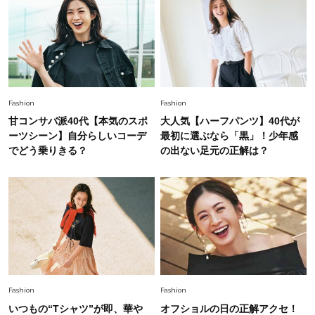
Lifestyle
2026.7.29
「人間、役に立たなきゃ生きてちゃいかんか？」
上野千鶴子先生が問い直す“理想の老後”の呪縛
【ジェンダー連載23】
Lifestyle
2026.8.6
Fashion
Fashion
26年夏の【開運アクション】は”ひと拭き”習
甘コンサバ派40代【本気のスポ
大人気【ハーフパンツ】40代が
慣！「金運アップ→トイレ、じゃあ底上げ運
ーツシーン】自分らしいコーデ
最初に選ぶなら「黒」！少年感
は？」
でどう乗りきる？
の出ない足元の正解は？
Fashion
2026.6.12
中村ゆりさん「40代になり、やっと“仕事以外の
幸福感”に目が向いた」ライフスタイルも、服も
Fashion
2026.7.16
白黒でもこんなに華やぐ！40代、夏の「甘めト
ップス×パンツ」コーデ〈3選〉
Fashion
Fashion
いつもの“Tシャツ”が即、華や
オフショルの日の正解アクセ！