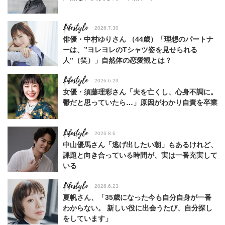
Lifestyle
2026.7.30
俳優・中村ゆりさん （44歳）「理想のパートナ
ーは、”ヨレヨレのTシャツ姿を見せられる
人”（笑）」自然体の恋愛観とは？
Lifestyle
2026.6.29
女優・須藤理彩さん「夫を亡くし、心身不調に。
鬱だと思っていたら…」原因がわかり自責を卒業
Lifestyle
2026.8.6
中山優馬さん「逃げ出したい朝」もあるけれど、
課題と向き合っている時間が、実は一番充実して
いる
Lifestyle
2026.6.23
夏帆さん、「35歳になった今も自分自身が一番
わからない。 新しい役に出会うたび、自分探し
をしています」