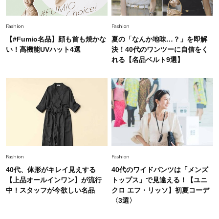
Fashion
Fashion
【#Fumio名品】顔も首も焼かな
夏の「なんか地味…？」を即解
い！高機能UVハット4選
決！40代のワンツーに自信をく
れる【名品ベルト9選】
Fashion
Fashion
40代、体形がキレイ見えする
40代のワイドパンツは「メンズ
【上品オールインワン】が流行
トップス」で見違える！【ユニ
中！スタッフが今欲しい名品
クロ エフ・リッソ】初夏コーデ
〈3選〉