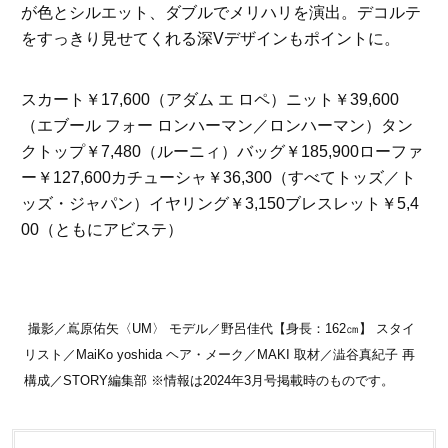
が色とシルエット、ダブルでメリハリを演出。デコルテ
をすっきり見せてくれる深Vデザインもポイントに。
スカート￥17,600（アダム エ ロペ）ニット￥39,600
（エブール フォー ロンハーマン／ロンハーマン）タン
クトップ￥7,480（ルーニィ）バッグ￥185,900ローファ
ー￥127,600カチューシャ￥36,300（すべてトッズ／ト
ッズ・ジャパン）イヤリング￥3,150ブレスレット￥5,4
00（ともにアビステ）
撮影／嶌原佑矢〈UM〉 モデル／野呂佳代【身長：162㎝】 スタイ
リスト／MaiKo yoshida ヘア・メーク／MAKI 取材／澁谷真紀子 再
構成／STORY編集部 ※情報は2024年3月号掲載時のものです。