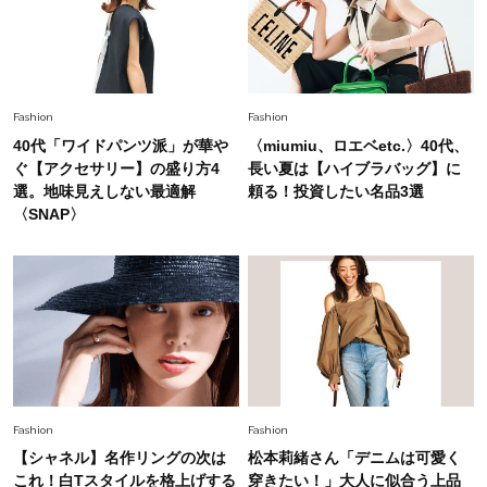
中村ゆりさん「40代になり、やっと“仕事以外の
幸福感”に目が向いた」ライフスタイルも、服も
Fashion
2026.7.16
Fashion
Fashion
白黒でもこんなに華やぐ！40代、夏の「甘めト
40代「ワイドパンツ派」が華や
〈miumiu、ロエベetc.〉40代、
ップス×パンツ」コーデ〈3選〉
ぐ【アクセサリー】の盛り方4
長い夏は【ハイブラバッグ】に
選。地味見えしない最適解
頼る！投資したい名品3選
〈SNAP〉
Fashion
2026.5.29
40代の夏通勤はこれ１着！「きちんと感」も
「オシャレ」も整うトレンドトップス〈4選〉
Fashion
2026.6.26
初夏はこれさえあれば！40代は【淡色ワンピ】
で即涼しげ＆上品見え〈3選〉
Fashion
Fashion
Fashion
【シャネル】名作リングの次は
松本莉緒さん「デニムは可愛く
2026.5.29
今、40代の「メガネ＆サングラス」のトレンド
これ！白Tスタイルを格上げする
穿きたい！」大人に似合う上品