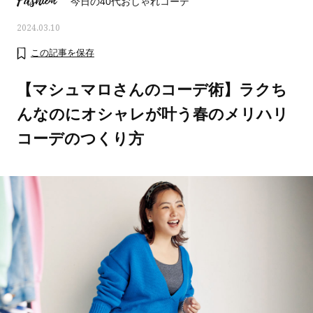
Fashion
今日の40代おしゃれコーデ
2024.03.10
この記事を保存
【マシュマロさんのコーデ術】ラクち
んなのにオシャレが叶う春のメリハリ
コーデのつくり方
ママとパパに贈る「ジェンダーレ
人気の40代髪型・ヘア
ス学」
タログ