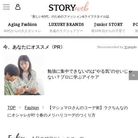
「新しい40代」のためのファッション&ライフスタイル誌
Aging Fashion
LUXURY BRANDS
Junior STORY
PO
40代からの大人オシャレ
永遠のラグジュアリー
母10年目からの子育て
今、あなたにオススメ〈PR〉
Recommended by
勉強に集中できないのは“やる気”のせいじゃ
ない？プロに学ぶアイケア
TOP
Fashion
【マシュマロさんのコーデ術】ラクちんなの
にオシャレが叶う春のメリハリコーデのつくり方