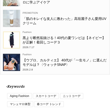
ロに学ぶアイケア
「肌のキレイな友人に教わった」高垣麗子さん愛用UV
クリーム
Fashion
黒より断然垢抜ける！40代の夏ワンピは【ネイビー】
が正解！着回しコーデ３
2026.7.17
Fashion
【ウブロ、カルティエ】 40代が「一生モノ」に選んだ
モデルは？〈ウォッチSNAP〉
2026.2.8
-Keywords
Aging Fashion
スカートコーデ
ニットコーデ
マシュマロ体型
春コーデ トレンド