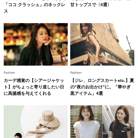
に更新あり！“黒ぶち以外”が新定番に
「ココ クラッシュ」のネックレ
甘トップスで〈4選〉
ス
Fashion
2026.8.5
オシャレ40代の【ワンピ＆オールインワン】最
旬着こなし3選。地味見え回避のコツは「バッグ
選び」！
Fashion
2026.7.9
スタイリストが本気で推す！40代がほどよく華
やぐ【甘め黒アイテム】3選
Fashion
Fashion
カーデ感覚の【シアージャケッ
【ジレ、ロングスカートetc.】夏
Fashion
ト】がちょっと寄り道したい日
の“夜のお出かけ”に。「華やぎ
2026.7.25
に高揚感を与えてくれる
黒アイテム」4選
26年夏は「小ぶり」が大流行中！人と被らない
【最旬かごバッグ】6選
Fashion
2026.7.2
【40代夏コーデ】猛暑でも快適＆上品に！体型
カバーも叶う厳選アイテム〈13選〉