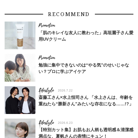
RECOMMEND
「肌のキレイな友人に教わった」高垣麗子さん愛
用UVクリーム
勉強に集中できないのは“やる気”のせいじゃな
い？プロに学ぶアイケア
Lifestyle
2026.7.22
斎藤工さん×水上恒司さん 「水上さんは、年齢を
重ねたら“勝新さん”みたいな存在になる……!?」
Lifestyle
2026.6.23
【特別カット集】お肌もお人柄も透明感＆清潔感
満点な、夏帆さんの表情にキュン！