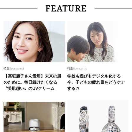
FEATURE
特集
Sponsored
特集
Sponsored
【高垣麗子さん愛用】未来の肌
学校も遊びもデジタル化する
のために。毎日続けたくなる
今、子どもの疲れ目をどうケア
〝美肌想い〟のUVクリーム
する!?