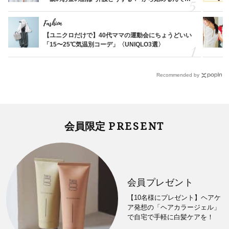
す」父・辰夫さんの相続で学んだこと
Fashion
【ユニクロだけで】40代ママの運動会にちょうどいい
「15〜25℃気温別コーデ」〈UNIQLO3選〉
Recommended by
PRESENT
会員限定
会員プレゼント
【10名様にプレゼント】ヘアケ
ア発想の「ヘアカラージェル」
で自宅で手軽に白髪ケアを！