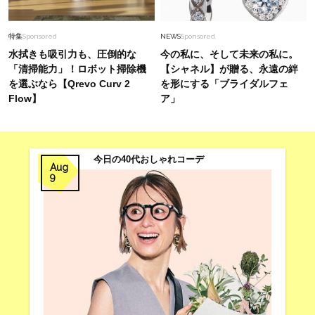
特集
Sponsored
NEWS
Sponsored
水拭きも吸引力も、圧倒的な
今の私に、そして未来の私に。
「清掃能力」！ロボット掃除機
【シャネル】が贈る、永遠の絆
を選ぶなら【Qrevo Curv 2
を形にする「ブライダルフェ
Flow】
ア」
今日の40代おしゃれコーデ
Aug
9