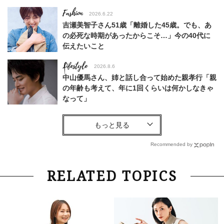
Fashion
2026.6.22
吉瀬美智子さん51歳「離婚した45歳。でも、あ
の必死な時期があったからこそ…」今の40代に
伝えたいこと
Lifestyle
2026.8.6
中山優馬さん、姉と話し合って始めた親孝行「親
の年齢も考えて、年に1回くらいは何かしなきゃ
なって」
Lifestyle
2026.7.29
「お若いですね」は褒め言葉？“若い＝美しい”と
錯覚させる社会の危うさ【上野千鶴子のジェンダ
Recommended by
ーレス連載22】
Lifestyle
2026.8.6
RELATED TOPICS
26年夏の【開運アクション】は”ひと拭き”習
慣！「金運アップ→トイレ、じゃあ底上げ運
は？」
Fashion
2026.6.12