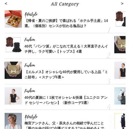
All Category
Lifestyle
【帰省・夏のご挨拶】で喜ばれる「ホテル手土産」14
選。〈価格別〉センスが伝わる逸品は？
Fashion
40代「パンツ派」がこなれて見える！大草直子さんイ
チ押し、ラク可愛い【トップス】4選
Fashion
【エルメス】オシャレな40代が愛用している上品「ミ
ニ財布」＜スナップ6選＞
Fashion
40代の夏旅に！1枚でオシャレ＆快適【ユニクロ アン
ド セシリー バンセン】〈新作コーデ3選〉
Lifestyle
梅宮アンナさん、父・辰夫さんの相続で学んだこと
「親のお金の話は”介護どうする？”から始めるんで