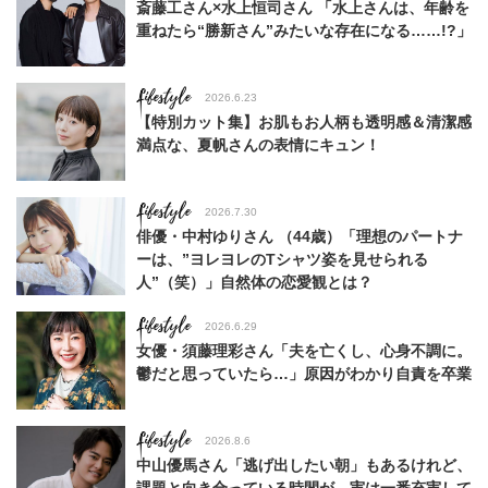
斎藤工さん×水上恒司さん 「水上さんは、年齢を
重ねたら“勝新さん”みたいな存在になる……!?」
Lifestyle
2026.6.23
【特別カット集】お肌もお人柄も透明感＆清潔感
満点な、夏帆さんの表情にキュン！
Lifestyle
2026.7.30
俳優・中村ゆりさん （44歳）「理想のパートナ
ーは、”ヨレヨレのTシャツ姿を見せられる
人”（笑）」自然体の恋愛観とは？
Lifestyle
2026.6.29
女優・須藤理彩さん「夫を亡くし、心身不調に。
鬱だと思っていたら…」原因がわかり自責を卒業
Lifestyle
2026.8.6
中山優馬さん「逃げ出したい朝」もあるけれど、
課題と向き合っている時間が、実は一番充実して