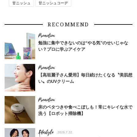
甘ニッシュ
甘ニッシュコーデ
RECOMMEND
勉強に集中できないのは“やる気”のせいじゃな
い？プロに学ぶアイケア
【高垣麗子さん愛用】毎日続けたくなる〝美肌想
い〟のUVクリーム
床のベタつきや食べこぼしも！常にキレイな水で
洗う【ロボット掃除機】
Lifestyle
2026.7.22