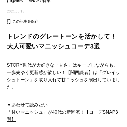
Fashion
SNAP
/
特集
2024.05.15
この記事を保存
トレンドのグレートーンを活かして！
大人可愛いマニッシュコーデ3選
STORY世代が大好きな「甘さ」はキープしながらも、
一歩先ゆく更新感が欲しい！【関西読者】は「グレイッ
シュトーン」を取り入れて
甘ニッシュ
を演出していまし
た。
ママとパパに贈る「ジェンダーレ
人気の40代髪型・ヘア
ス学」
タログ
▼あわせて読みたい
「甘いマニッシュ」が40代の新潮流！【コーデSNAP3
選】