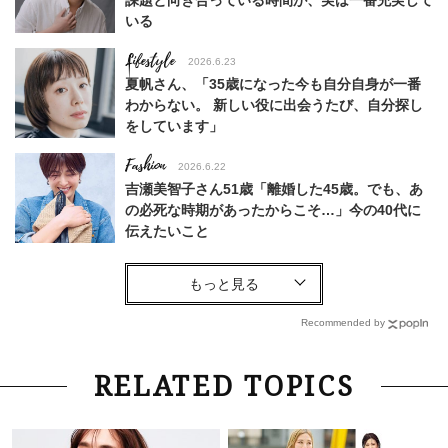
いる
Lifestyle
2026.6.23
夏帆さん、「35歳になった今も自分自身が一番
わからない。 新しい役に出会うたび、自分探し
をしています」
Fashion
2026.6.22
吉瀬美智子さん51歳「離婚した45歳。でも、あ
の必死な時期があったからこそ…」今の40代に
伝えたいこと
Fashion
2026.8.6
【40代コンサバ派】白Tシャツは「パール×ゴー
ルドアクセ」を合わせるのが正解！〈大野真理子
Recommended by
さん×佐藤佳菜子さん〉
Lifestyle
2026.7.29
RELATED TOPICS
「お若いですね」は褒め言葉？“若い＝美しい”と
錯覚させる社会の危うさ【上野千鶴子のジェンダ
ーレス連載22】