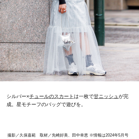
シルバー×
チュールのスカート
は一枚で
甘ニッシュ
が完
成。星モチーフのバッグで遊びを。
撮影／久保嘉範 取材／先崎好美、田中幸恵 ※情報は2024年5月号