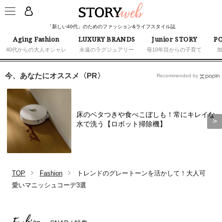
「新しい40代」のためのファッション&ライフスタイル誌
Aging Fashion
LUXURY BRANDS
Junior STORY
PO
40代からの大人オシャレ
永遠のラグジュアリー
母10年目からの子育て
今、あなたにオススメ〈PR〉
Recommended by
床のベタつきや食べこぼしも！常にキレイな
水で洗う【ロボット掃除機】
TOP
Fashion
トレンドのグレートーンを活かして！大人可
愛いマニッシュコーデ3選