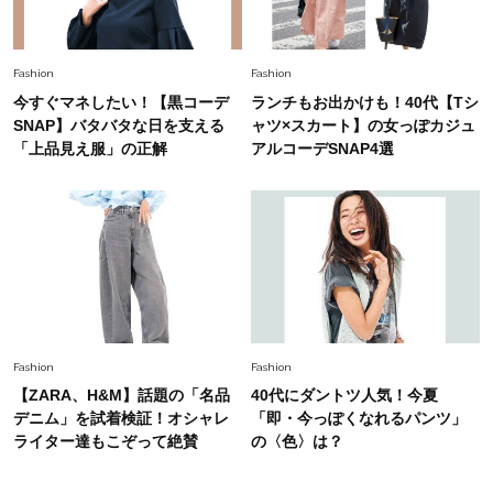
やぐ【甘め黒アイテム】3選
Fashion
Fashion
今すぐマネしたい！【黒コーデ
ランチもお出かけも！40代【Tシ
SNAP】バタバタな日を支える
ャツ×スカート】の女っぽカジュ
「上品見え服」の正解
アルコーデSNAP4選
Fashion
Fashion
【ZARA、H&M】話題の「名品
40代にダントツ人気！今夏
デニム」を試着検証！オシャレ
「即・今っぽくなれるパンツ」
ライター達もこぞって絶賛
の〈色〉は？