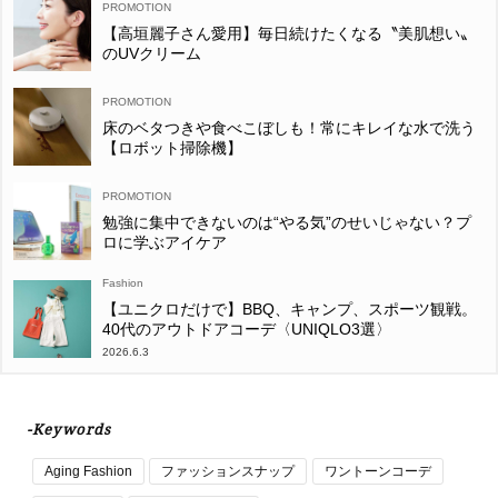
【高垣麗子さん愛用】毎日続けたくなる〝美肌想い〟
のUVクリーム
床のベタつきや食べこぼしも！常にキレイな水で洗う
【ロボット掃除機】
勉強に集中できないのは“やる気”のせいじゃない？プ
ロに学ぶアイケア
Fashion
【ユニクロだけで】BBQ、キャンプ、スポーツ観戦。
40代のアウトドアコーデ〈UNIQLO3選〉
2026.6.3
-Keywords
Aging Fashion
ファッションスナップ
ワントーンコーデ