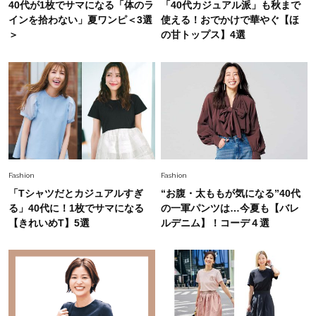
Fashion
40代が1枚でサマになる「体のラ
「40代カジュアル派」も秋まで
2026.5.29
40代の夏通勤はこれ１着！「きちんと感」も
インを拾わない」夏ワンピ＜3選
使える！おでかけで華やぐ【ほ
「オシャレ」も整うトレンドトップス〈4選〉
＞
の甘トップス】4選
Fashion
2026.5.29
今、40代の「メガネ＆サングラス」のトレンド
に更新あり！“黒ぶち以外”が新定番に
Fashion
2026.8.5
オシャレ40代の【ワンピ＆オールインワン】最
Fashion
Fashion
旬着こなし3選。地味見え回避のコツは「バッグ
「Tシャツだとカジュアルすぎ
“お腹・太ももが気になる”40代
選び」！
る」40代に！1枚でサマになる
の一軍パンツは…今夏も【バレ
Fashion
【きれいめT】5選
ルデニム】！コーデ４選
2026.7.31
【40代のTシャツコーデ】超ビッグサイズ×きれ
いめハーフパンツでモードに昇華
Fashion
2026.7.9
スタイリストが本気で推す！40代がほどよく華