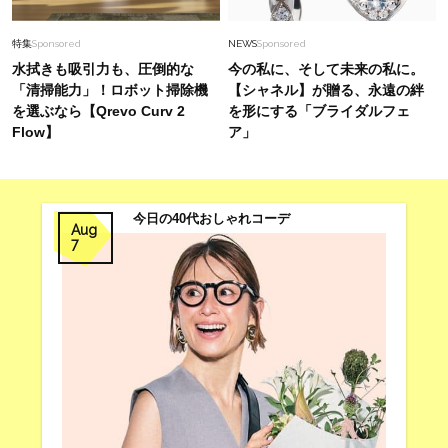
特集
Sponsored
NEWS
Sponsored
水拭きも吸引力も、圧倒的な
今の私に、そして未来の私に。
「清掃能力」！ロボット掃除機
【シャネル】が贈る、永遠の絆
を選ぶなら【Qrevo Curv 2
を形にする「ブライダルフェ
Flow】
ア」
今日の40代おしゃれコーデ
Aug
7