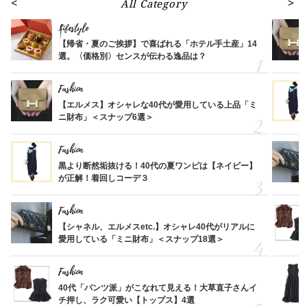
All Category
Lifestyle
【帰省・夏のご挨拶】で喜ばれる「ホテル手土産」14
選。〈価格別〉センスが伝わる逸品は？
Fashion
【エルメス】オシャレな40代が愛用している上品「ミ
ニ財布」＜スナップ6選＞
Fashion
黒より断然垢抜ける！40代の夏ワンピは【ネイビー】
が正解！着回しコーデ３
Fashion
【シャネル、エルメスetc.】オシャレ40代がリアルに
愛用している「ミニ財布」＜スナップ18選＞
Fashion
40代「パンツ派」がこなれて見える！大草直子さんイ
チ押し、ラク可愛い【トップス】4選