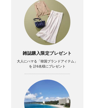
雑誌購入限定プレゼント
大人にハマる「韓国ブランドアイテム」
を 計6名様にプレゼント
Lifestyle
中山優馬さん「逃げ出したい朝」もある
けれど、課題と向き合っている時間が、
実は一番充実している