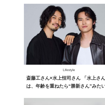
Lifestyle
斎藤工さん×水上恒司さん 「水上さ
は、年齢を重ねたら“勝新さん”みた
存在になる……!?」