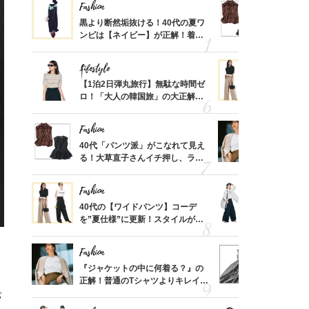
Fashion
Fashion
さん
黒より断然垢抜ける！40代の夏ワ
40代「パ
、自然
ンピは【ネイビー】が正解！着回
る！大草直
しコーデ３
可愛い【ト
Lifestyle
Fashion
摘出手
【1泊2日弾丸旅行】無駄な時間ゼ
40代の【
取って
ロ！「大人の韓国旅」の大正解ス
を”夏仕様
そんな
ケジュールは？
レイ見えす
い
Fashion
Fashion
カ月め
40代「パンツ派」がこなれて見え
『ジャケッ
結婚生
る！大草直子さんイチ押し、ラク
正解！普通
可愛い【トップス】4選
えする【上
Fashion
Fashion
亡く
40代の【ワイドパンツ】コーデ
〈帰省にも
ってい
を”夏仕様”に更新！スタイルがキ
代「ワイド
を卒業
レイ見えする〈コーデ3選〉
【旅コーデ
Fashion
Fashion
拭き掃
『ジャケットの中に何着る？』の
40代は「
由は？
正解！普通のTシャツよりキレイ見
えの正解！
〉
えする【上品トップス】4選
【ドロスト
パ