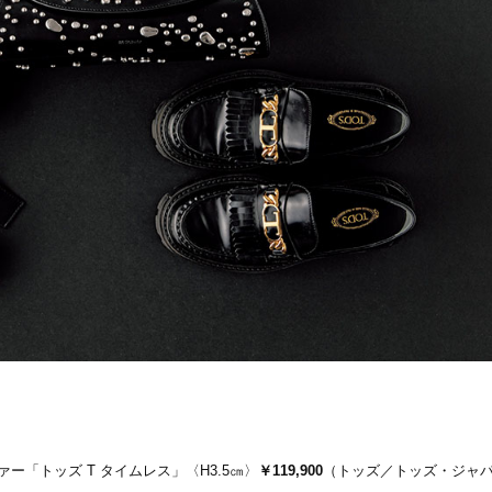
Beauty
Lifestyle
石井美穂さんおすすめ！40代の
【特別カット集】中村ゆり
「お疲れ顔を救う」美容パック
やわらかな透明感をまとう
は？翌朝の肌に自信がもてる
体の美しさ
Beauty
Lifestyle
酷暑の夏こそ40代が使うべき【美
【梅宮アンナさん】乳がん
容液・クリーム】「シワ・たるみ
術を経て「残った方の胸も
ケア」はこれ一つでOK！
しまいたい」とすら思う──
声もあることを知ってほし
Beauty
Lifestyle
日焼け止めだけじゃない！40代の
梅宮アンナさん、再婚から8
肌が明るくなる”朝の時短名
の心境「お互い20年ぶりの
品”【洗顔＆集中美容液】
活、正直簡単じゃない」
Beauty
Lifestyle
今いちばん垢抜ける「ショートボ
女優・須藤理彩さん「夫を
ブ」SNAP。人気アラフォー読者達
し、心身不調に。鬱だと思
がお手本！
たら…」原因がわかり自責
Beauty
Lifestyle
【インナーケア】石井美穂さんが
まずはここだけ！「寝室の
「夏のお守り」に飲む名品。手軽
除」が【総合運】に効く理
なのに、肌が見違える！
〈26年夏の開運アクション
ァー「トッズ T タイムレス」〈H3.5㎝〉
￥119,900
（トッズ／トッズ・ジャ