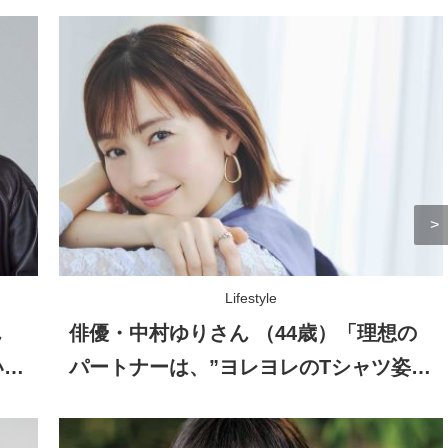
Lifestyle
ん
俳優・中村ゆりさん （44歳）「理想の
いな
パートナーは、”ヨレヨレのTシャツ姿を
見せられる人”（笑）」自然体の恋愛観
とは？