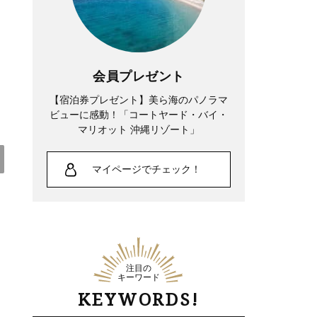
会員プレゼント
【宿泊券プレゼント】美ら海のパノラマ
ビューに感動！「コートヤード・バイ・
マリオット 沖縄リゾート」
マイページでチェック！
Lifestyle
夏帆さん、「35歳になった今も自分自身
が一番わからない。 新しい役に出会う
注目の
キーワード
たび、自分探しをしています」
KEYWORDS!