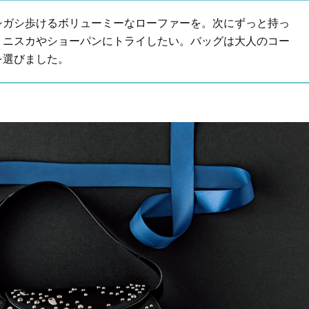
Beauty
Lifestyle
シガシ歩けるボリューミーなローファーを。次にずっと持っ
26年夏、石井美穂さん厳選の【美
【帰省・夏のご挨拶】で喜
白アイテム】10選！40代以上は朝
「ホテル手土産」14選。〈
ミニスカやショーパンにトライしたい。バッグは大人のコー
晩の「即効集中ケア」に頼る！
別〉センスが伝わる逸品は
を選びました。
Beauty
Lifestyle
「それどこの？」と褒められる！
【1泊2日弾丸旅行】無駄な
可愛すぎる【YSL】の新作「万能ク
ロ！「大人の韓国旅」の大
リーム」が夏のお守りに
ケジュールは？
Beauty
Lifestyle
40代、翌朝の肌が見違える！夏の
〈元社長秘書〉内緒で教え
「ざらつき・ごわつき」をケアす
盆の帰省手土産5選】東京で
る名品2選〈パック・ミスト〉
「また買ってきて」と喜ば
品
Beauty
Lifestyle
40代の透明感を底上げ【毛穴ケ
梅宮アンナさん、父・辰夫
ア】名品3選！石井美穂さん「60本
相続で学んだこと「親のお
以上愛用中」のものも
は”介護どうする？”から始
です」父・辰夫さんの相続
Beauty
Lifestyle
だこと
「夕方から目力が落ちる…」40代
【特別画像集】「亡くなっ
へ！石井美穂さんが推薦【名品ア
憧れの気持ちはますます強
イクリーム】3選
優・大和田美帆さん”母との
出”