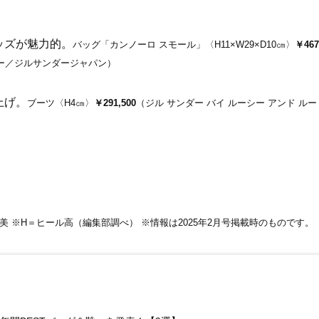
Beauty
Lifestyle
目元の「深いたるみ＆くぼみ」に
梅宮アンナさんご夫婦が語る 
手応え！プロが選ぶ、話題の名品
歳と60歳、大人同士の電撃
ッズが魅力的。
バッグ「カンノーロ スモール」〈H11×W29×D10㎝〉
￥467
〈５選〉
アル」周囲が驚くほど本音
かることも
ヤー／ジルサンダージャパン）
上げ。
ブーツ〈H4㎝〉
￥291,500
（ジル サンダー バイ ルーシー アンド ルー
秋元恵美 ※H＝ヒール高（編集部調べ） ※情報は2025年2月号掲載時のものです。