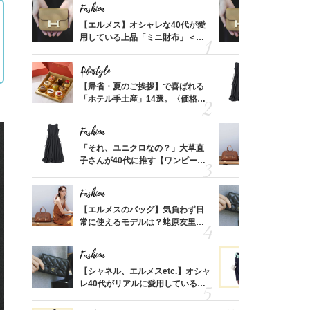
Fashion
Fashion
ばれる
【エルメス】オシャレな40代が愛
【エルメス
価格
用している上品「ミニ財布」＜ス
用している
？
ナップ6選＞
ナップ6選
Lifestyle
Fashion
時間ゼ
【帰省・夏のご挨拶】で喜ばれる
「それ、ユ
正解ス
「ホテル手土産」14選。〈価格
子さんが4
別〉センスが伝わる逸品は？
ス】！秀逸
レイ見え
Fashion
Fashion
る【お
「それ、ユニクロなの？」大草直
【エルメス
買える
子さんが40代に推す【ワンピー
常に使える
れる名
ス】！秀逸シルエットで体型がキ
んと探す「
レイ見え
Fashion
Fashion
さんの
【エルメスのバッグ】気負わず日
【シャネル、
金の話
常に使えるモデルは？蛯原友里さ
レ40代が
めるん
んと探す「最旬名品」4選
「ミニ財布
で学ん
Fashion
Fashion
てから
【シャネル、エルメスetc.】オシャ
黒より断然
く」俳
レ40代がリアルに愛用している
ンピは【ネ
思い
「ミニ財布」＜スナップ18選＞
しコーデ３