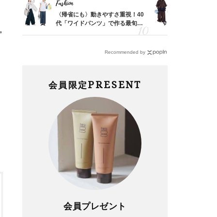
Fashion
Fashion
「53
〈帰省にも〉動きやすさ重視！40
「とにかく
婚のリ
代「ワイドパンツ」で作る最旬
代、夏の【
,
でぶつ
【旅コーデ】の正解4選
れ！〈ワン
デ9選〉
Recommended by
PRESENT
会員限定
会員プレゼント