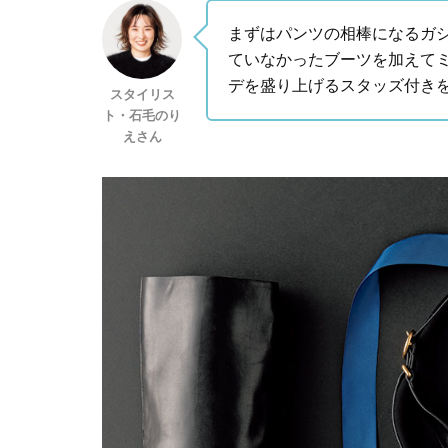
まずはパンツの相棒になるガ
ていなかったブーツを加えて
デを盛り上げるスタッズ付き
スタイリス
ト・石毛のり
えさん