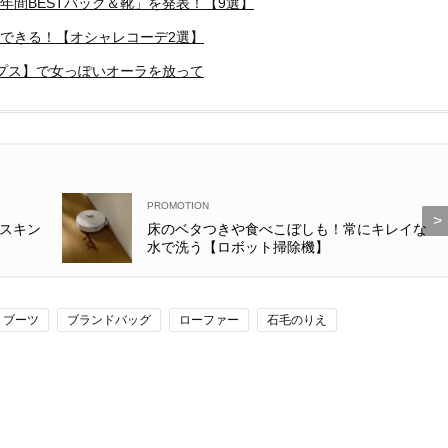
年間BESTバッグ＆靴」を発表！【9選】
ラできる！【オシャレコーデ2選】
プス】で女っぽいオーラを放って
スキン
床のベタつきや食べこぼしも！常にキレイな
水で洗う【ロボット掃除機】
ブーツ
ブランドバッグ
ローファー
石毛のりえ