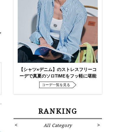
ダ
ア
【シャツ×デニム】のストレスフリーコ
ーデで真夏のソロTIMEをフッ軽に堪能
コーデ一覧を見る
RANKING
All Category
Fa