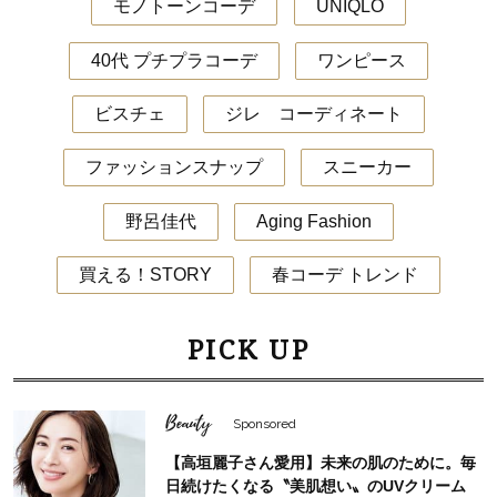
モノトーンコーデ
UNIQLO
40代 プチプラコーデ
ワンピース
ビスチェ
ジレ コーディネート
ファッションスナップ
スニーカー
野呂佳代
Aging Fashion
買える！STORY
春コーデ トレンド
PICK UP
Beauty
Sponsored
【高垣麗子さん愛用】未来の肌のために。毎
日続けたくなる〝美肌想い〟のUVクリーム