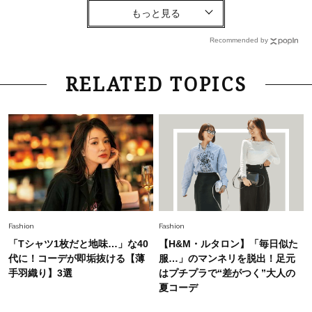
Fashion
2026.8.6
【40代コンサバ派】白Tシャツは「パール×ゴー
ルドアクセ」を合わせるのが正解！〈大野真理子
Recommended by
さん×佐藤佳菜子さん〉
Lifestyle
2026.7.29
RELATED TOPICS
「お若いですね」は褒め言葉？“若い＝美しい”と
錯覚させる社会の危うさ【上野千鶴子のジェンダ
ーレス連載22】
Lifestyle
2026.8.6
26年夏の【開運アクション】は”ひと拭き”習
慣！「金運アップ→トイレ、じゃあ底上げ運
は？」
Lifestyle
2026.5.22
Fashion
Fashion
梅宮アンナさん 電撃婚から1年、家族の価値観
「Tシャツ1枚だと地味…」な40
【H&M・ルタロン】「毎日似た
を育み中「理想の暮らしよりも今の心地よさを選
代に！コーデが即垢抜ける【薄
服…」のマンネリを脱出！足元
んだ」
手羽織り】3選
はプチプラで“差がつく”大人の
夏コーデ
Fashion
2026.6.12