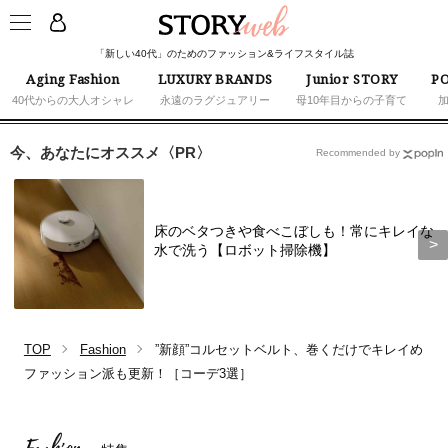
「新しい40代」のためのファッション&ライフスタイル誌
Aging Fashion
LUXURY BRANDS
Junior STORY
PO
40代からの大人オシャレ
永遠のラグジュアリー
母10年目からの子育て
今、あなたにオススメ〈PR〉
Recommended by
床のベタつきや食べこぼしも！常にキレイな
水で洗う【ロボット掃除機】
TOP
Fashion
”新顔”コルセットベルト、巻くだけでキレイめ
ファッション派も更新！［コーデ3選］