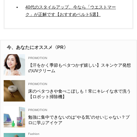
40代のスタイルアップ、今なら「ウエストマー
ク」が正解です【おすすめベルト5選】
今、あなたにオススメ〈PR〉
【汗をかく季節もベタつかず嬉しい】スキンケア発想
のUVクリーム
床のベタつきや食べこぼしも！常にキレイな水で洗う
【ロボット掃除機】
勉強に集中できないのは“やる気”のせいじゃない？プ
ロに学ぶアイケア
Fashion