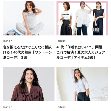
中村ゆりさん「40代になり、やっと“仕事以外の
幸福感”に目が向いた」ライフスタイルも、服も
Fashion
2026.7.16
白黒でもこんなに華やぐ！40代、夏の「甘めト
ップス×パンツ」コーデ〈3選〉
Fashion
Fashion
Fashion
色を揃えるだけでこんなに垢抜
40代「何着ればいい？」問題、
2026.5.29
40代の夏通勤はこれ１着！「きちんと感」も
ける！40代の旬色【ワントーン
これで解決！夏の大人カジュア
「オシャレ」も整うトレンドトップス〈4選〉
夏コーデ】３選
ルコーデ【アイテム5選】
Fashion
2026.5.29
今、40代の「メガネ＆サングラス」のトレンド
に更新あり！“黒ぶち以外”が新定番に
Fashion
2026.8.5
オシャレ40代の【ワンピ＆オールインワン】最
Fashion
Fashion
旬着こなし3選。地味見え回避のコツは「バッグ