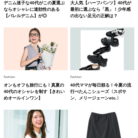
デニム迷子な40代がこの夏選ぶ
大人気【ハーフパンツ】40代が
選び」！
ならオシャレに速効性のある
最初に選ぶなら「黒」！少年感
Fashion
【バレルデニム】が◎
の出ない足元の正解は？
2026.7.31
【40代のTシャツコーデ】超ビッグサイズ×きれ
いめハーフパンツでモードに昇華
Fashion
2026.7.9
スタイリストが本気で推す！40代がほどよく華
やぐ【甘め黒アイテム】3選
Fashion
Fashion
オンもオフも旅行にも！真夏の
40代ママが毎日頼る！今夏の流
40代のオシャレを制す【きれい
行ぺたんこシューズ〈スポサ
めオールインワン】
ン、メリージェーンetc.〉