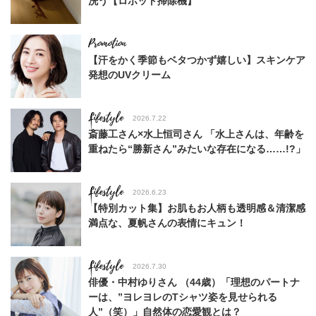
洗う【ロボット掃除機】
【汗をかく季節もベタつかず嬉しい】スキンケア
発想のUVクリーム
Lifestyle
2026.7.22
斎藤工さん×水上恒司さん 「水上さんは、年齢を
重ねたら“勝新さん”みたいな存在になる……!?」
Lifestyle
2026.6.23
【特別カット集】お肌もお人柄も透明感＆清潔感
満点な、夏帆さんの表情にキュン！
Lifestyle
2026.7.30
俳優・中村ゆりさん （44歳）「理想のパートナ
ーは、”ヨレヨレのTシャツ姿を見せられる
人”（笑）」自然体の恋愛観とは？