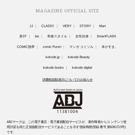
MAGAZINE OFFICIAL SITE
JJ
CLASSY.
VERY
STORY
Mart
美ST
bis
和食スタイル
女性自身
SmartFLASH
COMIC熱帯
comic Pureri
マンガ コミソル
本がすき。
kokode.jp
kokode Beauty
kokode books
kokode digital
消費税総額表示についてのお知らせ
ABJマークは、この電子書店・電子書籍配信サービスが、著作権者からコ ンテンツ使
用許諾を得た正規版配信サービスであることを示す登録商標(登録 番号 第6091713号)
です。