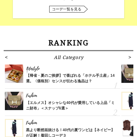
コーデ一覧を見る
RANKING
All Category
Lifestyle
【帰省・夏のご挨拶】で喜ばれる「ホテル手土産」14
選。〈価格別〉センスが伝わる逸品は？
Fashion
【エルメス】オシャレな40代が愛用している上品「ミ
ニ財布」＜スナップ6選＞
Fashion
黒より断然垢抜ける！40代の夏ワンピは【ネイビー】
が正解！着回しコーデ３