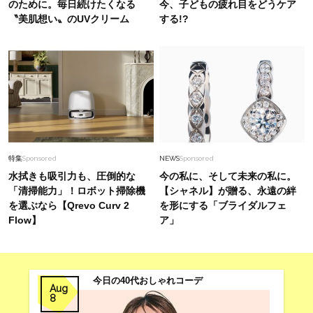
のために。毎日続けたくなる
今、子どもの疲れ目をどうケア
〝美肌想い〟のUVクリーム
する!?
特集
Sponsored
NEWS
Sponsored
水拭きも吸引力も、圧倒的な
今の私に、そして未来の私に。
「清掃能力」！ロボット掃除機
【シャネル】が贈る、永遠の絆
を選ぶなら【Qrevo Curv 2
を形にする「ブライダルフェ
Flow】
ア」
今日の40代おしゃれコーデ
Aug
8