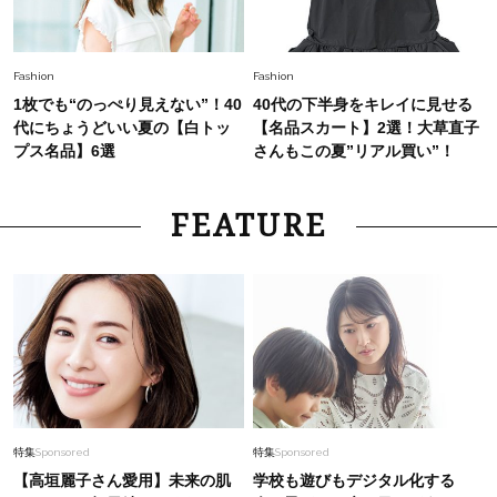
Fashion
Fashion
1枚でも“のっぺり見えない”！40
40代の下半身をキレイに見せる
代にちょうどいい夏の【白トッ
【名品スカート】2選！大草直子
プス名品】6選
さんもこの夏”リアル買い”！
FEATURE
特集
Sponsored
特集
Sponsored
【高垣麗子さん愛用】未来の肌
学校も遊びもデジタル化する