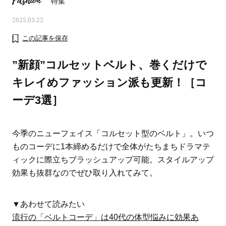
Fashion
特集
2025.03.22
この記事を保存
”新顔”コルセットベルト、巻くだけで
キレイめファッション派も更新！［コ
ーデ3選］
今季のニューフェイス「コルセット型のベルト」。いつ
ものコーデに1本締めるだけで全体がたちまちドラマテ
ィックに際立ちブラッシュアップ可能。スタイルアップ
ママとパパに贈る「ジェンダーレ
人気の40代髪型・ヘア
効果も抜群なのでぜひ取り入れてみて。
ス学」
タログ
▼あわせて読みたい
流行の「ベルトコーデ」は40代の体型悩みに効果あ