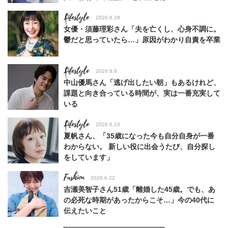
Lifestyle
2026.6.29
女優・須藤理彩さん「夫を亡くし、心身不調に。
鬱だと思っていたら…」原因がわかり自責を卒業
Lifestyle
2026.8.6
中山優馬さん「逃げ出したい朝」もあるけれど、
課題と向き合っている時間が、実は一番充実して
いる
Lifestyle
2026.6.23
夏帆さん、「35歳になった今も自分自身が一番
わからない。 新しい役に出会うたび、自分探し
をしています」
Fashion
2026.6.22
吉瀬美智子さん51歳「離婚した45歳。でも、あ
の必死な時期があったからこそ…」今の40代に
伝えたいこと