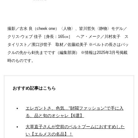
撮影／古水 良（cheek one）〈人物〉、皆川哲矢〈静物〉モデル／
クリス-ウェブ 佳子［身長：165㎝］ ヘア・メーク／川村友子 ス
タイリスト／濱口沙世子 取材／佐藤絵美子 ※ベルトの長さはバッ
クルの先から剣先までです（編集部測） ※情報は2025年3月号掲載
時のものです。
おすすめ記事はこちら
エレガントさ、色気…”財閥ファッション”で手に入
る、品と旬のオシャレ【6選】
大草直子さんが空前のベルトブームにおすすめした
い【エルメスの名品】！