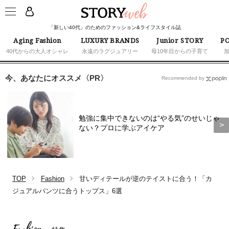
「新しい40代」のためのファッション&ライフスタイル誌
Aging Fashion
LUXURY BRANDS
Junior STORY
PO
40代からの大人オシャレ
永遠のラグジュアリー
母10年目からの子育て
今、あなたにオススメ〈PR〉
Recommended by
勉強に集中できないのは“やる気”のせいじゃ
ない？プロに学ぶアイケア
TOP
Fashion
甘いディテールが逆のテイストに合う！「カ
ジュアルパンツに合うトップス」6選