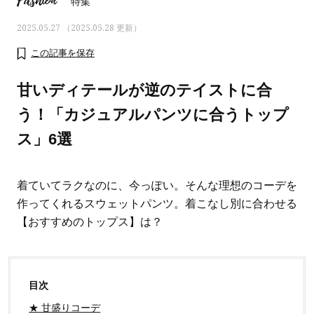
Fashion
特集
2025.05.27 （2025.05.28 更新）
この記事を保存
甘いディテールが逆のテイストに合
う！「カジュアルパンツに合うトップ
ス」6選
着ていてラクなのに、今っぽい。そんな理想のコーデを
作ってくれるスウェットパンツ。着こなし別に合わせる
【おすすめのトップス】は？
ママとパパに贈る「ジェンダーレ
人気の40代髪型・ヘア
ス学」
タログ
目次
★ 甘盛りコーデ