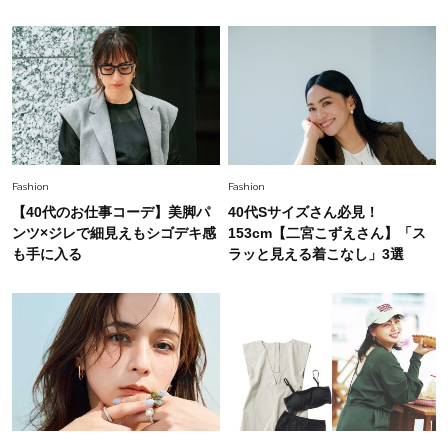
錯覚させる社会の危うさ【上野千鶴子のジェンダ
ーレス連載22】
Lifestyle
2026.8.6
26年夏の【開運アクション】は”ひと拭き”習
慣！「金運アップ→トイレ、じゃあ底上げ運
は？」
Lifestyle
2026.5.22
Fashion
Fashion
梅宮アンナさん 電撃婚から1年、家族の価値観
【40代のお仕事コーデ】美脚パ
40代Sサイズさん必見！
を育み中「理想の暮らしよりも今の心地よさを選
ンツ×ジレで細見えもシゴデキ感
153cm【二宮こずえさん】「ス
んだ」
も手に入る
ラッと見える着こなし」3選
Fashion
2026.6.12
中村ゆりさん「40代になり、やっと“仕事以外の
幸福感”に目が向いた」ライフスタイルも、服も
Fashion
2026.7.16
白黒でもこんなに華やぐ！40代、夏の「甘めト
ップス×パンツ」コーデ〈3選〉