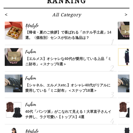
RANKING
All Category
Lifestyle
【帰省・夏のご挨拶】で喜ばれる「ホテル手土産」14
選。〈価格別〉センスが伝わる逸品は？
Fashion
【エルメス】オシャレな40代が愛用している上品「ミ
ニ財布」＜スナップ6選＞
Fashion
【シャネル、エルメスetc.】オシャレ40代がリアルに
愛用している「ミニ財布」＜スナップ18選＞
Fashion
40代「パンツ派」がこなれて見える！大草直子さんイ
チ押し、ラク可愛い【トップス】4選
Lifestyle