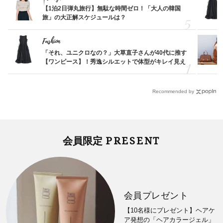
【1泊2日弾丸旅行】無駄な時間ゼロ！「大人の韓国
旅」の大正解スケジュールは？
Fashion
「それ、ユニクロなの？」大草直子さんが40代に推す
【ワンピース】！秀逸シルエットで体型がキレイ見え
Recommended by
PRESENT
会員限定
会員プレゼント
【10名様にプレゼント】ヘアケ
ア発想の「ヘアカラージェル」