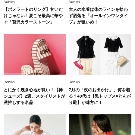
Fashion
Fashion
【ポメラートのリング】甘いだ
大人の水着は体のラインを拾わ
Fashion
けじゃない！夏こそ最高に華や
ず洒落る「オールインワンタイ
2026.5.29
40代の夏通勤はこれ１着！「きちんと感」も
ぐ「贅沢カラーストーン」
プ」が狙いめ！
「オシャレ」も整うトレンドトップス〈4選〉
Fashion
2026.5.29
今、40代の「メガネ＆サングラス」のトレンド
に更新あり！“黒ぶち以外”が新定番に
Fashion
2026.8.5
Fashion
Fashion
オシャレ40代の【ワンピ＆オールインワン】最
とにかく履き心地が良い！【神
7月の「夜のお出かけ」、何を着
旬着こなし3選。地味見え回避のコツは「バッグ
シューズ】2選。スタイリストが
る？40代は【黒トップス×とんが
選び」！
激推しする名品
り靴】が味方に！
Fashion
2026.7.31
【40代のTシャツコーデ】超ビッグサイズ×きれ
いめハーフパンツでモードに昇華