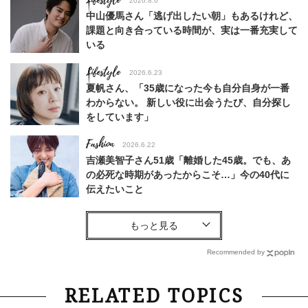
Lifestyle
2026.8.6
中山優馬さん「逃げ出したい朝」もあるけれど、
課題と向き合っている時間が、実は一番充実して
いる
Lifestyle
2026.6.23
夏帆さん、「35歳になった今も自分自身が一番
わからない。 新しい役に出会うたび、自分探し
をしています」
Fashion
2026.6.22
吉瀬美智子さん51歳「離婚した45歳。でも、あ
の必死な時期があったからこそ…」今の40代に
伝えたいこと
Fashion
2026.8.6
【40代コンサバ派】白Tシャツは「パール×ゴー
ルドアクセ」を合わせるのが正解！〈大野真理子
Recommended by
さん×佐藤佳菜子さん〉
Lifestyle
2026.7.29
RELATED TOPICS
「お若いですね」は褒め言葉？“若い＝美しい”と