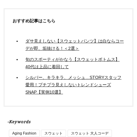
おすすめ記事はこちら
ダサ見えしない【スウェットパンツ】は白ならコー
デが即、垢抜ける！＜2選＞
旬のスポーティがかなう【スウェットボトムス】
40代は上品に着回して
シルバー、キラキラ、メッシュ…STORYスタッフ
愛用！プチプラ見えしないトレンドシューズ
SNAP【実例10選】
-Keywords
Aging Fashion
スウェット
スウェット 大人コーデ