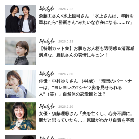
Lifestyle
2026.7.22
斎藤工さん×水上恒司さん 「水上さんは、年齢を
重ねたら“勝新さん”みたいな存在になる……!?」
Lifestyle
2026.6.23
【特別カット集】お肌もお人柄も透明感＆清潔感
満点な、夏帆さんの表情にキュン！
Lifestyle
2026.7.30
俳優・中村ゆりさん （44歳）「理想のパートナ
ーは、”ヨレヨレのTシャツ姿を見せられる
人”（笑）」自然体の恋愛観とは？
Lifestyle
2026.6.29
女優・須藤理彩さん「夫を亡くし、心身不調に。
鬱だと思っていたら…」原因がわかり自責を卒業