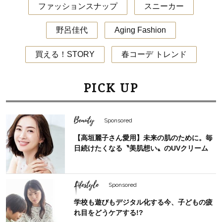
ファッションスナップ
スニーカー
野呂佳代
Aging Fashion
買える！STORY
春コーデ トレンド
PICK UP
Beauty
Sponsored
【高垣麗子さん愛用】未来の肌のために。毎
日続けたくなる〝美肌想い〟のUVクリーム
Lifestyle
Sponsored
学校も遊びもデジタル化する今、子どもの疲
れ目をどうケアする!?