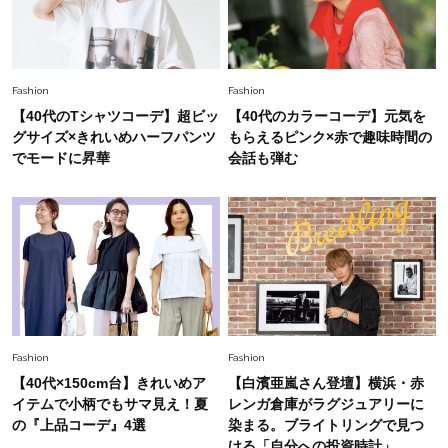
Fashion
2026.7.9
スタイリストが本気で推す！40代がほどよく華
やぐ【甘め黒アイテム】3選
Fashion
Fashion
【40代のTシャツコーデ】超ビッ
【40代のカラーコーデ】元気を
グサイズ×きれいめハーフパンツ
もらえるピンク×赤で趣味時間の
でモードに昇華
会話も弾む
Fashion
Fashion
【40代×150cm台】きれいめア
【白濱亜嵐さん登壇】横浜・赤
イテムで小柄でもサマ見え！夏
レンガ倉庫がラグジュアリーに
の『上品コーデ』4選
染まる。ブライトリングで見つ
ける「自分への投資時計」