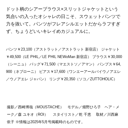
ドット柄のシアーブラウス×スリットジャケットという
気合いの入ったオシャレの日こそ、スウェットパンツで
力を抜いて。パンツがフレアシルエットだからラフすぎ
ず、ちょうどいいキレイめカジュアルに。
パンツ￥23,100（アストラット／アストラット 新宿店） ジャケット
￥49,500（LE PHIL／LE PHIL NEWoMan 新宿店） ブラウス￥30,000
（シーニュ） バッグ￥71,500（マエストソ／アマン） パンプス￥64,
900（ネブローニ） ピアス￥17,600（ワンエーアールバイウノアエレ
／ウノアエレ ジャパン） リング￥20,350（ソコ／ZUTTOHOLIC）
撮影／西崎博哉（MOUSTACHE） モデル／畑野ひろ子 ヘア・メ
ーク／森 ユキオ（ROI） スタイリスト／乾 千恵 取材／川西麻
依子 ※情報は2025年5月号掲載時のものです。