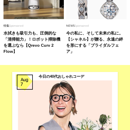
特集
Sponsored
NEWS
Sponsored
水拭きも吸引力も、圧倒的な
今の私に、そして未来の私に。
「清掃能力」！ロボット掃除機
【シャネル】が贈る、永遠の絆
を選ぶなら【Qrevo Curv 2
を形にする「ブライダルフェ
Flow】
ア」
今日の40代おしゃれコーデ
Aug
7