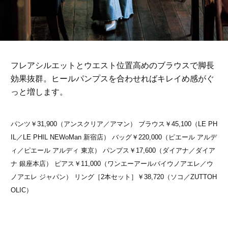
フレアシルエットとウエスト位置高めのブラウスで脚長
効果抜群。ヒールパンプスを合わせればキレイめ感がぐ
っと増します。
パンツ￥31,900（アンスクリア／アマン） ブラウス￥45,100（LE PH
IL／LE PHIL NEWoMan 新宿店） バッグ￥220,000（ピエール アルデ
ィ／ピエール アルディ 東京） パンプス￥17,600（ダイアナ／ダイア
ナ 銀座本店） ピアス￥11,000（ワンエーアールバイウノアエレ／ウ
ノアエレ ジャパン） リング［2本セット］￥38,720（ソコ／ZUTTOH
OLIC）