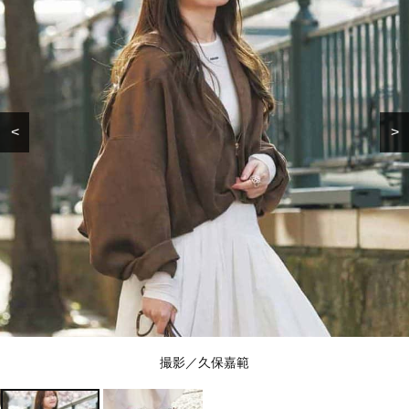
<
>
撮影／久保嘉範