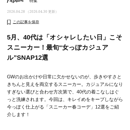
Fashion
特集
2026.04.28 （2026.04.30 更新）
この記事を保存
5月、40代は「オシャレしたい日」こそ
スニーカー！最旬“女っぽカジュア
ル”SNAP12選
GWのお出かけや日常に欠かせないのが、歩きやすさと
きちんと見えを両立するスニーカー。カジュアルになり
すぎない選びと合わせ方次第で、40代の着こなしはぐ
おすす
ママとパパに贈る「ジェンダーレ
人気の40代髪型・ヘア
っと洗練されます。今回は、キレイめをキープしながら
ス学」
タログ
今っぽく仕上がる「スニーカー春コーデ」12選をご紹
介します！