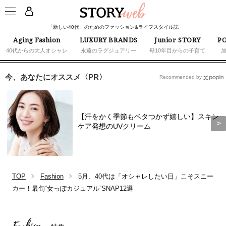
「新しい40代」のためのファッション&ライフスタイル誌
Aging Fashion
LUXURY BRANDS
Junior STORY
PO
40代からの大人オシャレ
永遠のラグジュアリー
母10年目からの子育て
今、あなたにオススメ〈PR〉
Recommended by
【汗をかく季節もベタつかず嬉しい】スキン
ケア発想のUVクリーム
TOP
Fashion
5月、40代は「オシャレしたい日」こそスニー
カー！最旬“女っぽカジュアル”SNAP12選