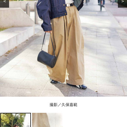
<
>
撮影／久保嘉範